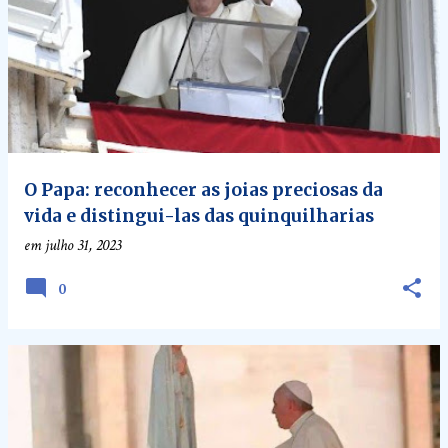
P
o
s
t
a
g
e
O Papa: reconhecer as joias preciosas da
vida e distingui-las das quinquilharias
n
em
julho 31, 2023
s
0