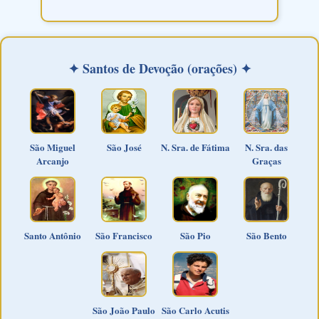
✦ Santos de Devoção (orações) ✦
São Miguel
São José
N. Sra. de Fátima
N. Sra. das
Arcanjo
Graças
Santo Antônio
São Francisco
São Pio
São Bento
São João Paulo
São Carlo Acutis