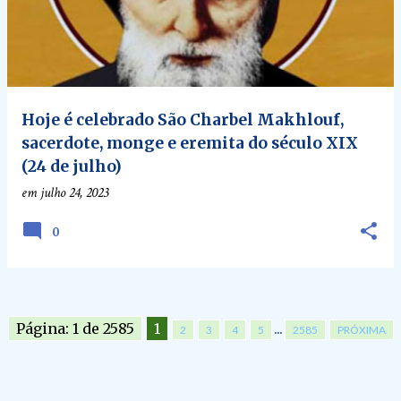
Hoje é celebrado São Charbel Makhlouf,
sacerdote, monge e eremita do século XIX
(24 de julho)
em
julho 24, 2023
0
Página: 1 de 2585
1
...
2
3
4
5
2585
PRÓXIMA