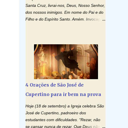
Santa Cruz, livrai-nos, Deus, Nosso Senhor,
dos nossos inimigos. Em nome do Pai e do
Filho e do Espírito Santo. Amém. Invocação
ao Espírito Santo: Vinde Espírito Santo,
enchei os corações dos vossos fiéis e
acendei neles o fogo do vosso amor. Enviai
o vosso Espírito e tudo será criado. E
renovareis a face da terra. Oremos: Ó
Deus, que instruístes os corações dos
vossos fiéis com a luz do Espírito Santo,
fazei que apreciemos retamente todas as
coisas segundo o mesmo Espírito e
4 Orações de São José de
gozemos sempre da sua consolação. Por
Cupertino para ir bem na prova
Cristo, Senhor Nosso. Amém. Creio: Creio
em Deus Pai Todo-Poderoso, Criador do
Hoje (18 de setembro) a Igreja celebra São
céu e da terra; e em Jesus Cristo, seu único
José de Cupertino, padroeiro dos
Filho, nosso Senhor; que foi concebido pelo
estudantes com dificuldades. “Rezar, não
poder do Espí­rito Santo; nasceu da Virgem
se cansar nunca de rezar. Que Deus não é