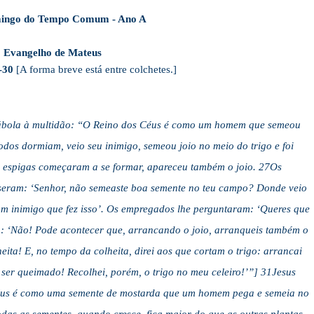
ingo do Tempo Comum - Ano A
Evangelho de Mateus
4-30
[A forma breve está entre colchetes.]
rábola à multidão: “O Reino dos Céus é como um homem que semeou
os dormiam, veio seu inimigo, semeou joio no meio do trigo e foi
 espigas começaram a se formar, apareceu também o joio. 27Os
seram: ‘Senhor, não semeaste boa semente no teu campo? Donde veio
um inimigo que fez isso’. Os empregados lhe perguntaram: ‘Queres que
: ‘Não! Pode acontecer que, arrancando o joio, arranqueis também o
heita! E, no tempo da colheita, direi aos que cortam o trigo: arrancai
 ser queimado! Recolhei, porém, o trigo no meu celeiro!’”] 31Jesus
Céus é como uma semente de mostarda que um homem pega e semeia no