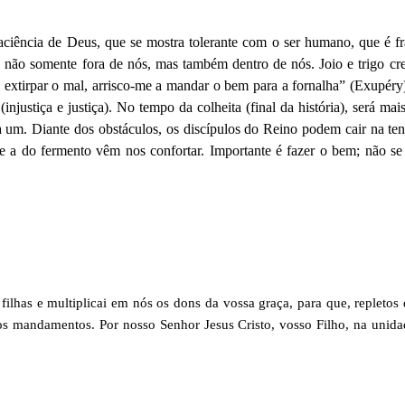
aciência de Deus, que se mostra tolerante com o ser humano, que é f
não somente fora de nós, mas também dentro de nós. Joio e trigo cr
 extirpar o mal, arrisco-me a mandar o bem para a fornalha” (Exupéry
injustiça e justiça). No tempo da colheita (final da história), será mais
da um. Diante dos obstáculos, os discípulos do Reino podem cair na te
e a do fermento vêm nos confortar. Importante é fazer o bem; não se
!
ilhas e multiplicai em nós os dons da vossa graça, para que, repletos 
os mandamentos. Por nosso Senhor Jesus Cristo, vosso Filho, na unid