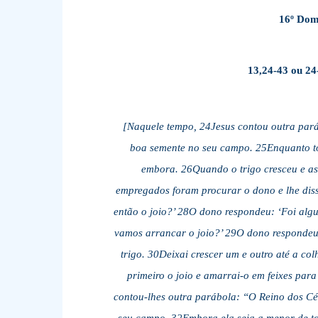
16º Dom
13,24-43 ou 2
[Naquele tempo, 24Jesus contou outra pa
boa semente no seu campo. 25Enquanto tod
embora. 26Quando o trigo cresceu e as
empregados foram procurar o dono e lhe dis
então o joio?’ 28O dono respondeu: ‘Foi alg
vamos arrancar o joio?’ 29O dono respondeu
trigo. 30Deixai crescer um e outro até a col
primeiro o joio e amarrai-o em feixes para
contou-lhes outra parábola: “O Reino dos 