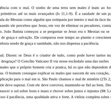
istência com o mal. O sonho de uma terra sem males é inato ao h
primitivos até os mais avançados (Is 11,1-9). É a saudade de um pa
a do Messias como alguém que extirparia por inteiro o mal da face da 
uando ele percebeu que Jesus, em vez de eliminar os pecadores, com
o. João Batista começou a se perguntar se Jesus era o Messias ou se
o de graça e salvação. Ele comparou esse tempo ao plantio e crescime
embora sendo de graça e santidade, não nos dispensa a paciência.
al. Dizem: se Deus é o criador de tudo, como pode haver tantos ma
desgraça? O Concílio Vaticano II viu nesse escândalo uma das razões
males que o próprio homem cria e pratica, há os que não dependem d
uras. O homem consegue explicar os males que nascem de seu coração,
xplicação para o mal em si. São Paulo chamou o mal de mistério (2Ts 2
 ele deve superar. Com ele deve conviver, mantendo-se fiel ao bem. De
ascer o sol sobre bons e maus e chover sobre justos e injustos (Mt 5,
so é paciência, uma qualidade ativa e forte. A vitória completa sobre