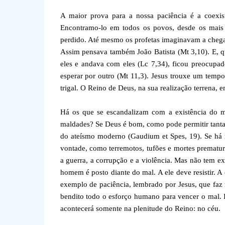
A maior prova para a nossa paciência é a coex
Encontramo-lo em todos os povos, desde os mais 
perdido. Até mesmo os profetas imaginavam a chegad
Assim pensava também João Batista (Mt 3,10). E, q
eles e andava com eles (Lc 7,34), ficou preocupad
esperar por outro (Mt 11,3). Jesus trouxe um temp
trigal. O Reino de Deus, na sua realização terrena, 
Há os que se escandalizam com a existência do m
maldades? Se Deus é bom, como pode permitir tanta 
do ateísmo moderno (Gaudium et Spes, 19). Se há 
vontade, como terremotos, tufões e mortes premat
a guerra, a corrupção e a violência. Mas não tem e
homem é posto diante do mal. A ele deve resistir. A
exemplo de paciência, lembrado por Jesus, que faz n
bendito todo o esforço humano para vencer o mal. Is
acontecerá somente na plenitude do Reino: no céu.