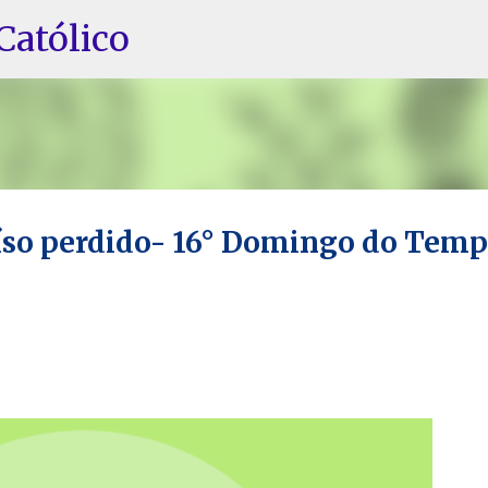
Pular para o conteúdo principal
Católico
íso perdido- 16° Domingo do Tem