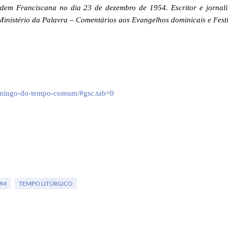
em Franciscana no dia 23 de dezembro de 1954. Escritor e jornalis
 “Ministério da Palavra – Comentários aos Evangelhos dominicais e Fest
o-domingo-do-tempo-comum/#gsc.tab=0
UM
TEMPO LITÚRGICO