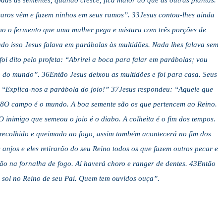
as as sementes, quando cresce, fica maior do que as outras plantas.
aros vêm e fazem ninhos em seus ramos”. 33Jesus contou-lhes ainda
o o fermento que uma mulher pega e mistura com três porções de
udo isso Jesus falava em parábolas às multidões. Nada lhes falava sem
oi dito pelo profeta: “Abrirei a boca para falar em parábolas; vou
 do mundo”. 36Então Jesus deixou as multidões e foi para casa. Seus
: “Explica-nos a parábola do joio!” 37Jesus respondeu: “Aquele que
38O campo é o mundo. A boa semente são os que pertencem ao Reino.
 inimigo que semeou o joio é o diabo. A colheita é o fim dos tempos.
é recolhido e queimado ao fogo, assim também acontecerá no fim dos
njos e eles retirarão do seu Reino todos os que fazem outros pecar e
ão na fornalha de fogo. Aí haverá choro e ranger de dentes. 43Então
o sol no Reino de seu Pai. Quem tem ouvidos ouça”.