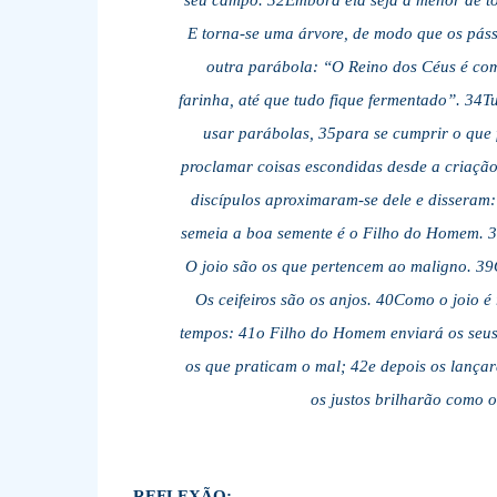
seu campo. 32Embora ela seja a menor de tod
E torna-se uma árvore, de modo que os páss
outra parábola: “O Reino dos Céus é com
farinha, até que tudo fique fermentado”. 34T
usar parábolas, 35para se cumprir o que f
proclamar coisas escondidas desde a criação
discípulos aproximaram-se dele e disseram
semeia a boa semente é o Filho do Homem. 
O joio são os que pertencem ao maligno. 39O
Os ceifeiros são os anjos. 40Como o joio 
tempos: 41o Filho do Homem enviará os seus a
os que praticam o mal; 42e depois os lançar
os justos brilharão como 
REFLEXÃO: