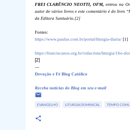
FREI CLARÊNCIO NEOTTI, OFM,
entrou na Ord
autor de vários livros e este comentário é do livro
da Editora Santuário
.
[2]
Fontes:
https://www.paulus.com.br/portal/liturgia-diaria/
[1]
https://franciscanos.org.br/vidacrista/liturgia/16
[2]
---
Devoção e Fé Blog Católico
Receba notícias do Blog em seu e-mail
EVANGELHO
LITURGIA DOMINICAL
TEMPO COM