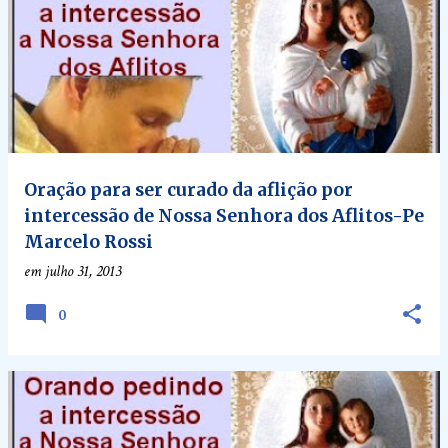
P
o
s
t
a
g
e
Oração para ser curado da aflição por
intercessão de Nossa Senhora dos Aflitos-Pe
n
Marcelo Rossi
s
em
julho 31, 2013
0