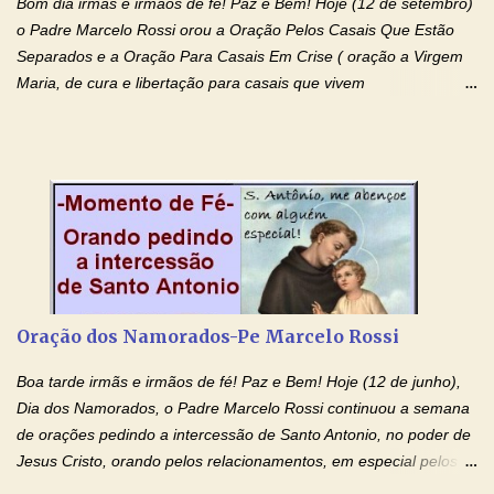
Bom dia irmãs e irmãos de fé! Paz e Bem! Hoje (12 de setembro)
o Padre Marcelo Rossi orou a Oração Pelos Casais Que Estão
Separados e a Oração Para Casais Em Crise ( oração a Virgem
Maria, de cura e libertação para casais que vivem
relacionamentos conturbados, não conseguem firmar namoro,
noivado e tem dificuldade em encontrar o seu marido, a sua
esposa) . O padre continua com a semana especial de orações
no programa de rádio Momento de Fé, pela cura dos
relacionamentos. Seu relacionamento está doente? Você está
sofrendo? Então ouça o Momento de Fé e entre nesta corrente
de orações abençoadas, d eixe o Amor Ágape de Jesus curar e
restaurar você e seu relacionamento. Adriana-Devoção e Fé
Oração Pelos Casais Que Estão Separados Casais que estão
Oração dos Namorados-Pe Marcelo Rossi
separados, devido ao envolvimento de outras pessoas no
relacionamento e que minaram, espiritualmente, a relação do
Boa tarde irmãs e irmãos de fé! Paz e Bem! Hoje (12 de junho),
casal. Vamos orar (coloque o seu esposo ou esposa diante de
Dia dos Namorados, o Padre Marcelo Rossi continuou a semana
Deus). "Senhor Jesus, restaura os laços ...
de orações pedindo a intercessão de Santo Antonio, no poder de
Jesus Cristo, orando pelos relacionamentos, em especial pelos
namorados . O Padre rezou a Oração dos Namorados e colocou