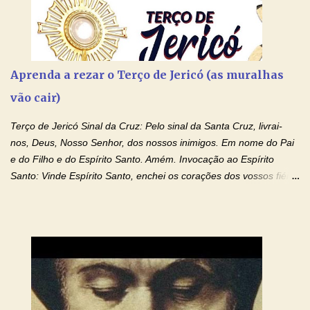
Aprenda a rezar o Terço de Jericó (as muralhas
vão cair)
Terço de Jericó Sinal da Cruz: Pelo sinal da Santa Cruz, livrai-
nos, Deus, Nosso Senhor, dos nossos inimigos. Em nome do Pai
e do Filho e do Espírito Santo. Amém. Invocação ao Espírito
Santo: Vinde Espírito Santo, enchei os corações dos vossos fiéis
e acendei neles o fogo do vosso amor. Enviai o vosso Espírito e
tudo será criado. E renovareis a face da terra. Oremos: Ó Deus,
que instruístes os corações dos vossos fiéis com a luz do Espírito
Santo, fazei que apreciemos retamente todas as coisas segundo
o mesmo Espírito e gozemos sempre da sua consolação. Por
Cristo, Senhor Nosso. Amém. Creio: Creio em Deus Pai Todo-
Poderoso, Criador do céu e da terra; e em Jesus Cristo, seu
único Filho, nosso Senhor; que foi concebido pelo poder do Espí­