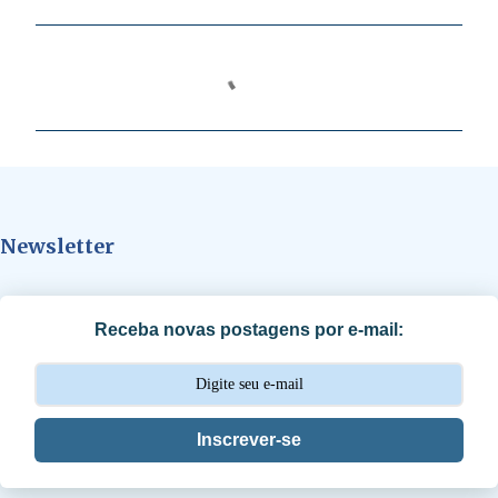
C
o
m
e
n
t
Newsletter
á
r
i
Receba novas postagens por e-mail:
o
s
Inscrever-se