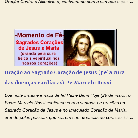
Oração Contra o Alcoolismo, continuando com a semana especial
de orações para cura dos vícios. Todos são capazes de se
libertar deste mal, bastar ter fé, acreditar verdadeiramente e
entregar a vida totalmente nas mãos de Jesus. Deixe o amor
Ágape de nosso Pai Santo - Jesus - te curar, deixe nossa
Mãezinha do Céu - Maria - te proteger com Seu divino manto.
Não desista, Jesus irá curar todas suas feridas, Creia! Adriana-
Devoção e Fé Oração de Libertação das Drogas (São Miguel
Arcanjo) "Senhor, Pai Eterno, em Nome de Teu Filho Jesus,
Nosso Senhor Jesus Cristo, concedei a vida a todos aqueles que
Oração ao Sagrado Coração de Jesus (pela cura
se encontram encarcerados em um vício, escravos de alguma
das doenças cardíacas)-Pe Marcelo Rossi
droga. Senhor, Pai Poderoso e cheio de Misericórdia, na
autoridade do Nome de Jesus libertai da escravidão do vício das
Boa noite irmãs e irmãos de fé! Paz e Bem! Hoje (29 de maio), o
drogas, c...
Padre Marcelo Rossi continuou com a semana de orações no
Sagrado Coração de Jesus e no Imaculado Coração de Maria,
orando pelas pessoas que sofrem com doenças do coração. O
Padre rezou a Oração ao Sagrado Coração de Jesus e colocou
no Facebook a mesma oração em formato de papiro e cin co