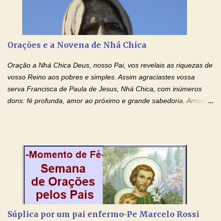
Jesus, que, pelo poder libertador e salvítico deste Sangue,
possamos nos livrar de toda opressão diabólica que possa estar
prejudicando a nossa família. Peço também que atenda, em
especial, este pedido que agora faço na Sua presença:
Orações e a Novena de Nhá Chica
(apresente aqui o seu pedido...) Eu, desde já, agradeço de
coração, confiante que o Senhor me atenderá. Eu louvo o Pai por
Oração a Nhá Chica Deus, nosso Pai, vos revelais as riquezas de
ter nos dado o Senhor, Jesus, como presente de Páscoa. eu
vosso Reino aos pobres e simples. Assim agraciastes vossa
agradeço de coração ao Espíri...
serva Francisca de Paula de Jesus, Nhá Chica, com inúmeros
dons: fé profunda, amor ao próximo e grande sabedoria. Amou a
Igreja e manteve uma terna devoção à Imaculada Conceição. Por
sua intercessão, concedei-nos a graça de que precisamos….. E
dai-nos a alegria de vê-la elevada à honra dos altares. Por nosso
Senhor Jesus Cristo, vosso Filho, na unidade do Espírito Santo.
Amém. Novena a Nhá Chica (Oração para obter os favores
celestiais através da intercessão da Serva de Deus Nhá Chica)
(Rezar durante nove dias seguidos ou intercalados) Nhá Chica,
recorro a vós como intercessora entre a Bondade Divina e as
necessidades humanas. Peço-vos, como favor espiritual, que
Súplica por um pai enfermo-Pe Marcelo Rossi
entregueis nas mãos do Santíssimo o meu pedido urgente (Fazer