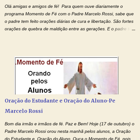
Olá amigas e amigos de fé! Para quem ouve diariamente o
programa Momento de Fé com o Padre Marcelo Rossi, sabe que
o padre tem feito orações diárias de cura e libertação. São fortes
orações de quebra de maldição entre as gerações. E o padre tem
deixado as orações no facebook dele, mas como sei que muitas
pessoas não tem facebook, então resolvi copiar as orações e
colocar aqui no Blog. Espero que ajude quem estava procurando
por estas valiosas orações. Tenham um lindo fim de semana na
paz de Jesus Cristo e no amor de Maria Santíssima. Adriana-
Devoção e Fé Clique para acessar: Facebook Padre Marcelo
Rossi Site Padre Marcelo Rossi (para ouvir o Momento de Fé)
Tocai, Cura! E Restaura! "Jesus, no poder de Seu Nome, peço
agora que as águas do meu batismo fluam para trás através das
Oração do Estudante e Oração do Aluno-Pe
gerações, através de todas as raízes da minha árvore
Marcelo Rossi
genealógica. Que o Sangue de Jesus, purificador e vivificante,
flua através de todas as gerações: primeira...
Bom dia irmãs e irmãos de fé. Paz e Bem! Hoje (17 de outubro) o
Padre Marcelo Rossi orou nesta manhã pelos alunos, a Oração
do Estudante e Oração do Aluno. Ouça o Momento de Fé, pois