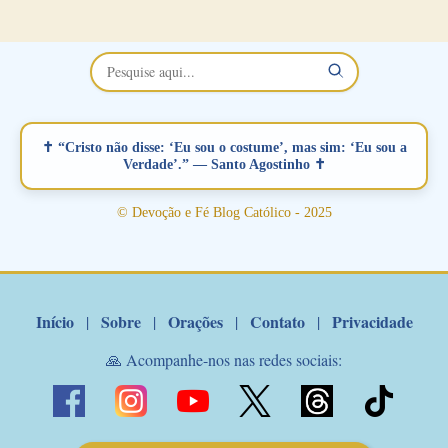
no Facebook a mesma oração em formato de papiro e cin co
maravilhosos cartões que coloquei aqui para vocês. Não perca
esta abençoada semana no Momento de Fé do Padre Marcelo,
vamos juntos formar esta forte corrente de orações. Você que
está sonhando em encontrar um companheiro(a), um amor
verdadeiro, ou que está com problemas no relacionamento
✝ “Cristo não disse: ‘Eu sou o costume’, mas sim: ‘Eu sou a
amoroso, creia na poderosa intercessão deste santo amigo:
Verdade’.” — Santo Agostinho ✝
Santo Antonio! Tenha fé, não desista, pois ele intercede por nós
junto a Jesus! Fique no Amor Ágape de Jesus e no Amor Materno
© Devoção e Fé Blog Católico - 2025
de Nossa Senhora. Adriana-Devoção e Fé Mensagem do Padre
Marcelo Rossi por E-mail: Amados!! Nesta quarta feira, orando
com o pod...
Início
Sobre
Orações
Contato
Privacidade
|
|
|
|
🙏 Acompanhe-nos nas redes sociais: