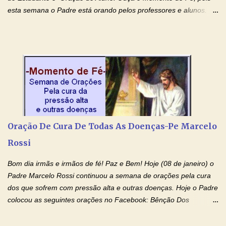
esta semana o Padre está orando pelos professores e alunos.
Você que está em semana de provas, que está estudando para
concursos, vestibulares, para o Enem; além de estudar, se
prepare também orando para permancer tranquilo, pronto
intelectualmente e espiritualmente para o dia da prova. Confie no
amor Ágape de Jesus e no amor materno de Nossa Senhora.
Fique com a paz de Jesus e o amor de Maria! Adriana-Devoção e
Fé Oração do Estudante I Senhor, eu sou estudante, e por sinal,
inteligente. Prova isto é o fato de eu estar aqui, conversando com
o Senhor. Obrigado pelo dom da inteligência e pela possibilidade
Oração De Cura De Todas As Doenças-Pe Marcelo
de estudar. Mas, como o Senhor sabe, a vida de estudante nem
Rossi
sempre é fácil. A rotina cansa e o aprender exige uma série de
renúncias: o meu cinema, o meu jogo pr...
Bom dia irmãs e irmãos de fé! Paz e Bem! Hoje (08 de janeiro) o
Padre Marcelo Rossi continuou a semana de orações pela cura
dos que sofrem com pressão alta e outras doenças. Hoje o Padre
colocou as seguintes orações no Facebook: Bênção Dos
Enfermos , Oração De Cura De Todas As Doenças e Oração À
Nossa Senhora Da Saúde II . Que Deus abençoe vocês. Fiquem