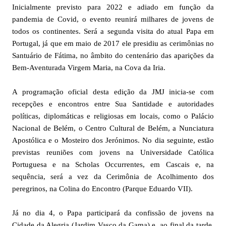
Inicialmente previsto para 2022 e adiado em função da
pandemia de Covid, o evento reunirá milhares de jovens de
todos os continentes. Será a segunda visita do atual Papa em
Portugal, já que em maio de 2017 ele presidiu as cerimônias no
Santuário de Fátima, no âmbito do centenário das aparições da
Bem-Aventurada Virgem Maria, na Cova da Iria.
A programação oficial desta edição da JMJ inicia-se com
recepções e encontros entre Sua Santidade e autoridades
políticas, diplomáticas e religiosas em locais, como o Palácio
Nacional de Belém, o Centro Cultural de Belém, a Nunciatura
Apostólica e o Mosteiro dos Jerónimos. No dia seguinte, estão
previstas reuniões com jovens na Universidade Católica
Portuguesa e na Scholas Occurrentes, em Cascais e, na
sequência, será a vez da Cerimônia de Acolhimento dos
peregrinos, na Colina do Encontro (Parque Eduardo VII).
Já no dia 4, o Papa participará da confissão de jovens na
Cidade da Alegria (Jardim Vasco da Gama) e, ao final da tarde,