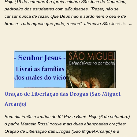
Hoje (18 de setembro) a Igreja celebra São José de Cupertino,
milagres e gra...
padroeiro dos estudantes com dificuldades. “Rezar, não se
cansar nunca de rezar. Que Deus não é surdo nem o céu é de
bronze. Todo aquele que pede, recebe”, afirmava São José de
Cupertino, o franciscano que não era bom nos estudos, mas que
se tornou padroeiro dos estudantes. [a] 1 - Oração São José de
Cupertino Querido São José de Cupertino, purifica o meu
coração, transforma-o e o faz semelhante ao teu. Infunde em
mim o teu fervor, a tua sabedoria e a tua fé. Mostra tua bondade,
ajudando-me e eu me esforçarei para imitar tuas virtudes.
Glória… Amável protetor meu, o estudo geralmente é difícil, duro
e entediante para mim. Tu podes deixar tudo isso mais fácil e
agradável. Espera somente meu chamado. Eu te prometo um
Oração de Libertação das Drogas (São Miguel
esforço maior em meus estudos e uma vida mais digna de tua
Arcanjo)
santidade. Glória… Deus, que quiseste atrair tudo a teu unigênito
Filho, que foi crucificado, permite que, pelos méritos e exemplos
Bom dia irmãs e irmãos de fé! Paz e Bem! Hoje (6 de setembro)
de te...
o padre Marcelo Rossi trouxe mais duas abençoadas orações:
Oração de Libertação das Drogas (São Miguel Arcanjo) e a