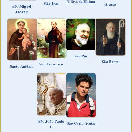
N. Sra. de Fátima
São José
Graças
São Miguel
Arcanjo
São Pio
São Bento
São Francisco
Santo Antônio
São João Paulo
São Carlo Acutis
II