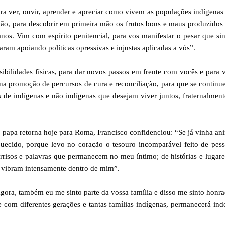
a ver, ouvir, aprender e apreciar como vivem as populações indígenas
mão, para descobrir em primeira mão os frutos bons e maus produzidos
nos. Vim com espírito penitencial, para vos manifestar o pesar que si
ram apoiando políticas opressivas e injustas aplicadas a vós”.
bilidades físicas, para dar novos passos em frente com vocês e para 
na promoção de percursos de cura e reconciliação, para que se continu
 de indígenas e não indígenas que desejam viver juntos, fraternalmen
o papa retorna hoje para Roma, Francisco confidenciou: “Se já vinha a
iquecido, porque levo no coração o tesouro incomparável feito de pes
rrisos e palavras que permanecem no meu íntimo; de histórias e lugar
e vibram intensamente dentro de mim”.
gora, também eu me sinto parte da vossa família e disso me sinto honr
 com diferentes gerações e tantas famílias indígenas, permanecerá ind