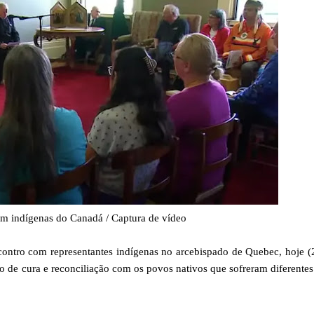
om indígenas do Canadá / Captura de vídeo
ntro com representantes indígenas no arcebispado de Quebec, hoje (2
ho de cura e reconciliação com os povos nativos que sofreram diferentes