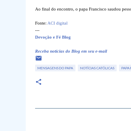
Ao final do encontro, o papa Francisco saudou pess
Fonte:
ACI digital
---
Devoção e Fé Blog
Receba notícias do Blog em seu e-mail
MENSAGENS DO PAPA
NOTÍCIAS CATÓLICAS
PAPA
C
o