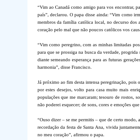
“Vim ao Canadá como amigo para vos encontrar, par
país”, declarou. O papa disse ainda: “Vim como ir
membros da família católica local, no decurso dos a
coração pelo mal que não poucos católicos vos causa
“Vim como peregrino, com as minhas limitadas possi
para que se prossiga na busca da verdade, progrida 
diante semeando esperança para as futuras gerações
harmonia”, disse Francisco.
Já próximo ao fim desta intensa peregrinação, pois 
por estes desejos, volto para casa muito mais enr
populações que me marcaram; tesouro de rostos, so
não poderei esquecer; de sons, cores e emoções qu
“Ouso dizer – se me permitis – que de certo modo, a
recordação da festa de Santa Ana, vivida juntamente
no meu coração”, afirmou o papa.