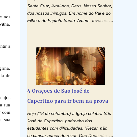
Santa Cruz, livrai-nos, Deus, Nosso Senhor,
dos nossos inimigos. Em nome do Pai e do
e nos
Filho e do Espírito Santo. Amém. Invocação
witha,
ao Espírito Santo: Vinde Espírito Santo,
enchei os corações dos vossos fiéis e
acendei neles o fogo do vosso amor. Enviai
ntir a
o vosso Espírito e tudo será criado. E
renovareis a face da terra. Oremos: Ó
Deus, que instruístes os corações dos
rina,
vossos fiéis com a luz do Espírito Santo,
ta de
fazei que apreciemos retamente todas as
coisas segundo o mesmo Espírito e
4 Orações de São José de
gozemos sempre da sua consolação. Por
 cujos
Cupertino para ir bem na prova
Cristo, Senhor Nosso. Amém. Creio: Creio
a sua
em Deus Pai Todo-Poderoso, Criador do
ar com
Hoje (18 de setembro) a Igreja celebra São
céu e da terra; e em Jesus Cristo, seu único
a sua
José de Cupertino, padroeiro dos
Filho, nosso Senhor; que foi concebido pelo
estudantes com dificuldades. “Rezar, não
poder do Espí­rito Santo; nasceu da Virgem
se cansar nunca de rezar. Que Deus não é