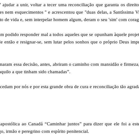
ajudar a unir, voltar a tecer uma reconciliação que garanta os direit
ores nem esquecimentos " e acrescentou que "duas delas, a Santíssima 
to de vida e, sem interpelar homem algum, deram o seu 'sim' com cora
iam podido responder mal a todos aqueles que se opunham àquele proje
e então e resignar-se, sem lutar pelos sonhos que o próprio Deus imp
tomaram essa decisão, antes, abriram o caminho com mansidão e firmez
 aquilo a que tinham sido chamadas”.
dam por nós e por esta grande obra de cura e reconciliação tão agrad
postólica ao Canadá “Caminhar juntos” para dizer que ele foi a este
, irmão e peregrino com espírito penitencial.