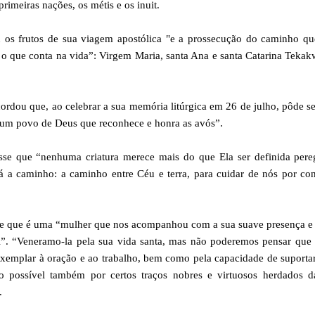
imeiras nações, os métis e os inuit.
os frutos de sua viagem apostólica "e a prossecução do caminho qu
 o que conta na vida”: Virgem Maria, santa Ana e santa Catarina Tekak
cordou que, ao celebrar a sua memória litúrgica em 26 de julho, pôde se
m um povo de Deus que reconhece e honra as avós”.
se que “nenhuma criatura merece mais do que Ela ser definida pereg
a caminho: a caminho entre Céu e terra, para cuidar de nós por con
sse que é uma “mulher que nos acompanhou com a sua suave presença e
i”. “Veneramo-la pela sua vida santa, mas não poderemos pensar que 
 exemplar à oração e ao trabalho, bem como pela capacidade de suport
do possível também por certos traços nobres e virtuosos herdados d
.