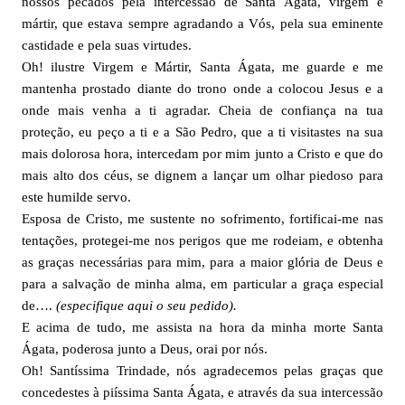
nossos pecados pela intercessão de Santa Ágata, virgem e
mártir, que estava sempre agradando a Vós, pela sua eminente
castidade e pela suas virtudes.
Oh! ilustre Virgem e Mártir, Santa Ágata, me guarde e me
mantenha prostado diante do trono onde a colocou Jesus e a
onde mais venha a ti agradar. Cheia de confiança na tua
proteção, eu peço a ti e a São Pedro, que a ti visitastes na sua
mais dolorosa hora, intercedam por mim junto a Cristo e que do
mais alto dos céus, se dignem a lançar um olhar piedoso para
este humilde servo.
Esposa de Cristo, me sustente no sofrimento, fortificai-me nas
tentações, protegei-me nos perigos que me rodeiam, e obtenha
as graças necessárias para mim, para a maior glória de Deus e
para a salvação de minha alma, em particular a graça especial
de….
(especifique aqui o seu pedido).
E acima de tudo, me assista na hora da minha morte Santa
Ágata, poderosa junto a Deus, orai por nós.
Oh! Santíssima Trindade, nós agradecemos pelas graças que
concedestes à piíssima Santa Ágata, e através da sua intercessão