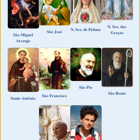
N. Sra. das
N. Sra. de Fátima
São José
Graças
São Miguel
Arcanjo
São Pio
São Bento
São Francisco
Santo Antônio