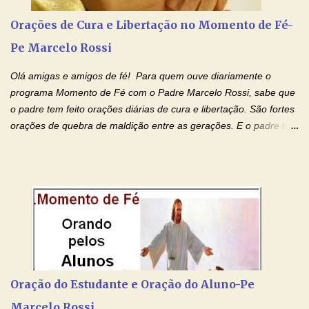
quarta feira, vamos orar pelas pessoas que sofrem com as
doenças do coração, NO SAGRADO CORAÇÃO DE JESUS E NO
Orações de Cura e Libertação no Momento de Fé-
IMACULADO CORAÇÃO DE MAR...
Pe Marcelo Rossi
Olá amigas e amigos de fé! Para quem ouve diariamente o
programa Momento de Fé com o Padre Marcelo Rossi, sabe que
o padre tem feito orações diárias de cura e libertação. São fortes
orações de quebra de maldição entre as gerações. E o padre tem
deixado as orações no facebook dele, mas como sei que muitas
pessoas não tem facebook, então resolvi copiar as orações e
colocar aqui no Blog. Espero que ajude quem estava procurando
por estas valiosas orações. Tenham um lindo fim de semana na
paz de Jesus Cristo e no amor de Maria Santíssima. Adriana-
Devoção e Fé Clique para acessar: Facebook Padre Marcelo
Rossi Site Padre Marcelo Rossi (para ouvir o Momento de Fé)
Tocai, Cura! E Restaura! "Jesus, no poder de Seu Nome, peço
agora que as águas do meu batismo fluam para trás através das
Oração do Estudante e Oração do Aluno-Pe
gerações, através de todas as raízes da minha árvore
Marcelo Rossi
genealógica. Que o Sangue de Jesus, purificador e vivificante,