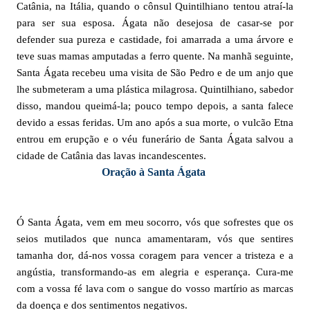
Catânia, na Itália, quando o cônsul Quintilhiano tentou atraí-la
para ser sua esposa. Ágata não desejosa de casar-se por
defender sua pureza e castidade, foi amarrada a uma árvore e
teve suas mamas amputadas a ferro quente. Na manhã seguinte,
Santa Ágata recebeu uma visita de São Pedro e de um anjo que
lhe submeteram a uma plástica milagrosa. Quintilhiano, sabedor
disso, mandou queimá-la; pouco tempo depois, a santa falece
devido a essas feridas. Um ano após a sua morte, o vulcão Etna
entrou em erupção e o véu funerário de Santa Ágata salvou a
cidade de Catânia das lavas incandescentes.
Oração à Santa Ágata
Ó Santa Ágata, vem em meu socorro, vós que sofrestes que os
seios mutilados que nunca amamentaram, vós que sentires
tamanha dor, dá-nos vossa coragem para vencer a tristeza e a
angústia, transformando-as em alegria e esperança. Cura-me
com a vossa fé lava com o sangue do vosso martírio as marcas
da doença e dos sentimentos negativos.