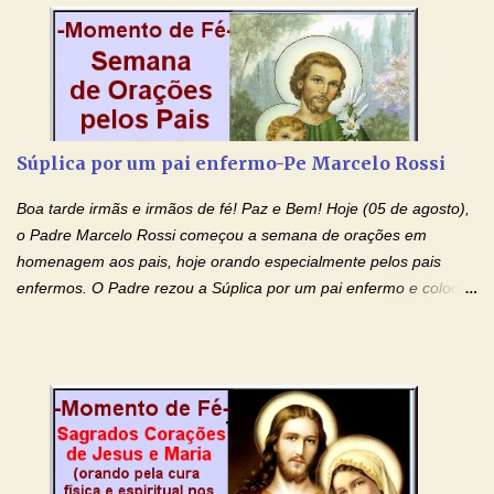
creio, Jesus, e clamo que este Sangue seja agora derramado
sobre mim e sobre todos os meus familiares. Eu peço, Senhor
Jesus, que, pelo poder libertador e salvítico deste Sangue,
possamos nos livrar de toda opressão diabólica que possa estar
prejudicando a nossa família. Peço também que atenda, em
especial, este pedido que agora faço na Sua presença:
Súplica por um pai enfermo-Pe Marcelo Rossi
(apresente aqui o seu pedido...) Eu, desde já, agradeço de
coração, confiante que o Senhor me atenderá. Eu louvo o Pai por
Boa tarde irmãs e irmãos de fé! Paz e Bem! Hoje (05 de agosto),
ter nos dado o Senhor, Jesus, como presente de Páscoa. eu
o Padre Marcelo Rossi começou a semana de orações em
agradeço de coração ao Espíri...
homenagem aos pais, hoje orando especialmente pelos pais
enfermos. O Padre rezou a Súplica por um pai enfermo e colocou
no Facebook a mesma oração em formato de papiro e cin co
maravilhosos cartões que coloquei aqui para vocês. Tenha uma
iluminada semana no Amor Ágape de Jesus e no Amor Materno
de Nossa Senhora. Adriana dos Anjos-Devoção e Fé Mensagem
do Padre Marcelo Rossi por E-mail e Facebook: Como foi
anunciado ontem, entramos em uma semana de homenagens
aos nossos pais. Hoje nossas orações serão focadas nos pais