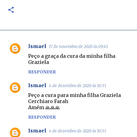
Ismael
17 de novembro de 2020 às 09:45
C
Peço a graça da cura da minha filha
o
Graziela
m
RESPONDER
e
n
Ismael
4 de dezembro de 2020 às 10:33
t
Peço a cura para minha filha Graziela
á
Cerchiaro Farah
Amém 🙏🙏🙏
r
RESPONDER
i
o
Ismael
4 de dezembro de 2020 às 10:33
s