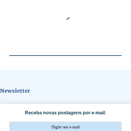
P
o
s
t
a
Newsletter
r
u
m
c
Receba novas postagens por e-mail:
o
m
e