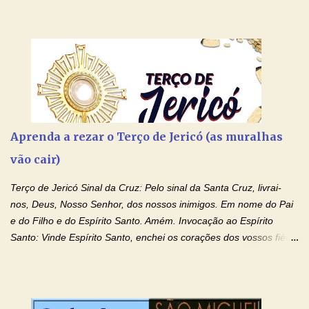
Aprenda a rezar o Terço de Jericó (as muralhas
vão cair)
Terço de Jericó Sinal da Cruz: Pelo sinal da Santa Cruz, livrai-
nos, Deus, Nosso Senhor, dos nossos inimigos. Em nome do Pai
e do Filho e do Espírito Santo. Amém. Invocação ao Espírito
Santo: Vinde Espírito Santo, enchei os corações dos vossos fiéis
e acendei neles o fogo do vosso amor. Enviai o vosso Espírito e
tudo será criado. E renovareis a face da terra. Oremos: Ó Deus,
que instruístes os corações dos vossos fiéis com a luz do Espírito
Santo, fazei que apreciemos retamente todas as coisas segundo