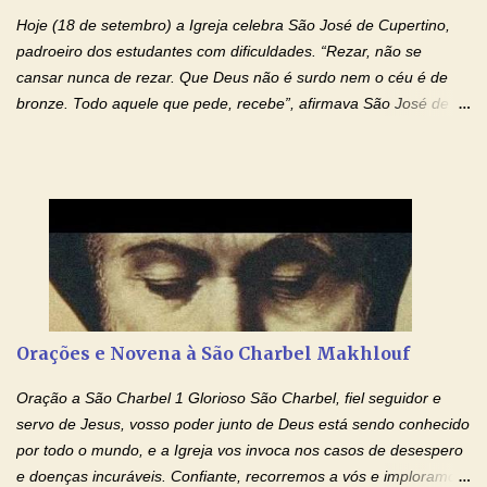
desrespeitam, que espancam ou matam a mãe na presença dos
Hoje (18 de setembro) a Igreja celebra São José de Cupertino,
filhos. Mas isso não é o c...
padroeiro dos estudantes com dificuldades. “Rezar, não se
cansar nunca de rezar. Que Deus não é surdo nem o céu é de
bronze. Todo aquele que pede, recebe”, afirmava São José de
Cupertino, o franciscano que não era bom nos estudos, mas que
se tornou padroeiro dos estudantes. [a] 1 - Oração São José de
Cupertino Querido São José de Cupertino, purifica o meu
coração, transforma-o e o faz semelhante ao teu. Infunde em
mim o teu fervor, a tua sabedoria e a tua fé. Mostra tua bondade,
ajudando-me e eu me esforçarei para imitar tuas virtudes.
Glória… Amável protetor meu, o estudo geralmente é difícil, duro
e entediante para mim. Tu podes deixar tudo isso mais fácil e
agradável. Espera somente meu chamado. Eu te prometo um
Orações e Novena à São Charbel Makhlouf
esforço maior em meus estudos e uma vida mais digna de tua
santidade. Glória… Deus, que quiseste atrair tudo a teu unigênito
Oração a São Charbel 1 Glorioso São Charbel, fiel seguidor e
Filho, que foi crucificado, permite que, pelos méritos e exemplos
servo de Jesus, vosso poder junto de Deus está sendo conhecido
de te...
por todo o mundo, e a Igreja vos invoca nos casos de desespero
e doenças incuráveis. Confiante, recorremos a vós e imploramos