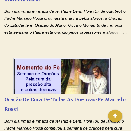
flua através de todas as gerações: primeira...
Bom dia irmãs e irmãos de fé. Paz e Bem! Hoje (17 de outubro) o
Padre Marcelo Rossi orou nesta manhã pelos alunos, a Oração
do Estudante e Oração do Aluno. Ouça o Momento de Fé, pois
esta semana o Padre está orando pelos professores e alunos.
Você que está em semana de provas, que está estudando para
concursos, vestibulares, para o Enem; além de estudar, se
prepare também orando para permancer tranquilo, pronto
intelectualmente e espiritualmente para o dia da prova. Confie no
amor Ágape de Jesus e no amor materno de Nossa Senhora.
Fique com a paz de Jesus e o amor de Maria! Adriana-Devoção e
Fé Oração do Estudante I Senhor, eu sou estudante, e por sinal,
inteligente. Prova isto é o fato de eu estar aqui, conversando com
o Senhor. Obrigado pelo dom da inteligência e pela possibilidade
Oração De Cura De Todas As Doenças-Pe Marcelo
de estudar. Mas, como o Senhor sabe, a vida de estudante nem
Rossi
sempre é fácil. A rotina cansa e o aprender exige uma série de
renúncias: o meu cinema, o meu jogo pr...
Bom dia irmãs e irmãos de fé! Paz e Bem! Hoje (08 de janeiro) o
Padre Marcelo Rossi continuou a semana de orações pela cura