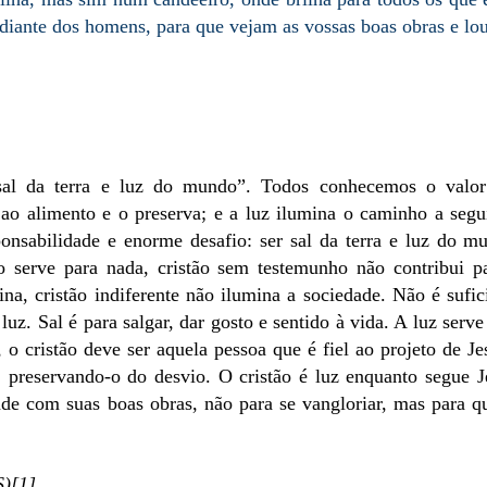
 diante dos homens, para que vejam as vossas boas obras e l
“sal da terra e luz do mundo”. Todos conhecemos o valo
 ao alimento e o preserva; e a luz ilumina o caminho a segu
ponsabilidade e enorme desafio: ser sal da terra e luz do m
o serve para nada, cristão sem testemunho não contribui p
a, cristão indiferente não ilumina a sociedade. Não é sufic
luz. Sal é para salgar, dar gosto e sentido à vida. A luz serve
o cristão deve ser aquela pessoa que é fiel ao projeto de Je
 preservando-o do desvio. O cristão é luz enquanto segue J
ade com suas boas obras, não para se vangloriar, mas para q
)[1]