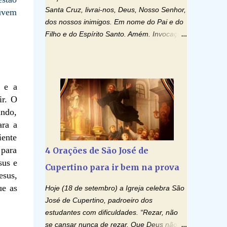
Santa Cruz, livrai-nos, Deus, Nosso Senhor,
ouvem
dos nossos inimigos. Em nome do Pai e do
Filho e do Espírito Santo. Amém. Invocação
ao Espírito Santo: Vinde Espírito Santo,
enchei os corações dos vossos fiéis e
acendei neles o fogo do vosso amor. Enviai
o vosso Espírito e tudo será criado. E
r e a
renovareis a face da terra. Oremos: Ó
ir. O
Deus, que instruístes os corações dos
undo,
vossos fiéis com a luz do Espírito Santo,
ara a
fazei que apreciemos retamente todas as
iente
coisas segundo o mesmo Espírito e
 para
4 Orações de São José de
gozemos sempre da sua consolação. Por
sus e
Cupertino para ir bem na prova
Cristo, Senhor Nosso. Amém. Creio: Creio
esus,
em Deus Pai Todo-Poderoso, Criador do
ue as
Hoje (18 de setembro) a Igreja celebra São
céu e da terra; e em Jesus Cristo, seu único
José de Cupertino, padroeiro dos
Filho, nosso Senhor; que foi concebido pelo
estudantes com dificuldades. “Rezar, não
poder do Espí­rito Santo; nasceu da Virgem
se cansar nunca de rezar. Que Deus não é