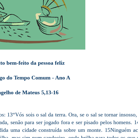
to bem-feito da pessoa feliz
go do Tempo Comum - Ano A
gelho de Mateus 5,13-16
s: 13“Vós sois o sal da terra. Ora, se o sal se tornar insosso
ada, senão para ser jogado fora e ser pisado pelos homens. 
ndida uma cidade construída sobre um monte. 15Ninguém a
lha, mas sim num candeeiro, onde brilha para todos os que 