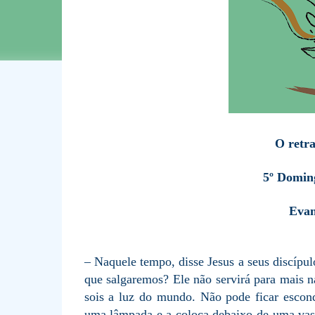
O retra
5º Domin
Evan
– Naquele tempo, disse Jesus a seus discípulo
que salgaremos? Ele não servirá para mais n
sois a luz do mundo. Não pode ficar esco
uma lâmpada e a coloca debaixo de uma vasi