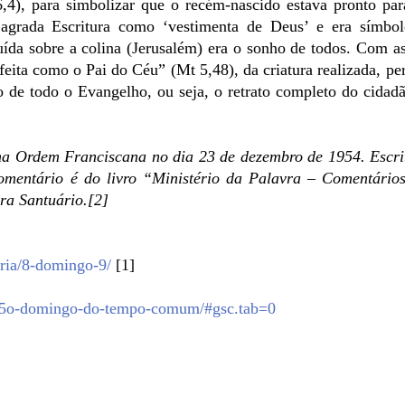
6,4), para simbolizar que o recém-nascido estava pronto par
agrada Escritura como ‘vestimenta de Deus’ e era símbo
ída sobre a colina (Jerusalém) era o sonho de todos. Com as
feita como o Pai do Céu” (Mt 5,48), da criatura realizada, per
o de todo o Evangelho, ou seja, o retrato completo do cidad
rdem Franciscana no dia 23 de dezembro de 1954. Escri
e comentário é do livro “Ministério da Palavra – Comentário
ra Santuário.[2]
aria/8-domingo-9/
[1]
rgia/5o-domingo-do-tempo-comum/#gsc.tab=0