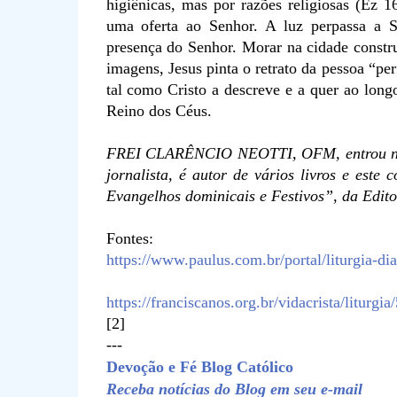
higiênicas, mas por razões religiosas (Ez 1
uma oferta ao Senhor. A luz perpassa a S
presença do Senhor. Morar na cidade constru
imagens, Jesus pinta o retrato da pessoa “per
tal como Cristo a descreve e a quer ao long
Reino dos Céus.
FREI CLARÊNCIO NEOTTI, OFM, entrou na O
jornalista, é autor de vários livros e est
Evangelhos dominicais e Festivos”, da Edito
Fontes:
https://www.paulus.com.br/portal/liturgia-di
https://franciscanos.org.br/vidacrista/litu
[2]
---
Devoção e Fé Blog Católico
Receba notícias do Blog em seu e-mail