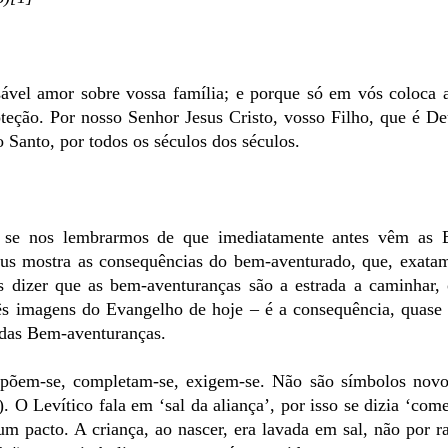
ável amor sobre vossa família; e porque só em vós coloca 
teção. Por nosso Senhor Jesus Cristo, vosso Filho, que é De
o Santo, por todos os séculos dos séculos.
 se nos lembrarmos de que imediatamente antes vêm as 
sus mostra as consequências do bem-aventurado, que, exata
s dizer que as bem-aventuranças são a estrada a caminhar,
três imagens do Evangelho de hoje – é a consequência, quase 
 das Bem-aventuranças.
repõem-se, completam-se, exigem-se. Não são símbolos nov
. O Levítico fala em ‘sal da aliança’, por isso se dizia ‘come
m pacto. A criança, ao nascer, era lavada em sal, não por r