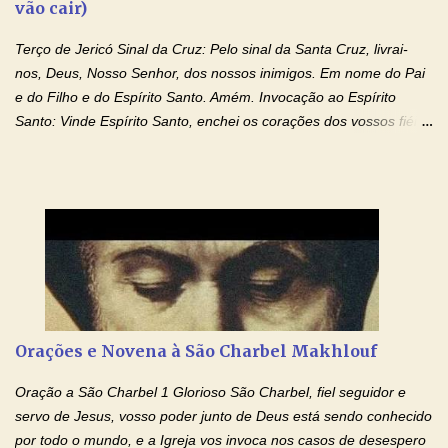
vão cair)
Terço de Jericó Sinal da Cruz: Pelo sinal da Santa Cruz, livrai-
nos, Deus, Nosso Senhor, dos nossos inimigos. Em nome do Pai
e do Filho e do Espírito Santo. Amém. Invocação ao Espírito
Santo: Vinde Espírito Santo, enchei os corações dos vossos fiéis
e acendei neles o fogo do vosso amor. Enviai o vosso Espírito e
tudo será criado. E renovareis a face da terra. Oremos: Ó Deus,
que instruístes os corações dos vossos fiéis com a luz do Espírito
Santo, fazei que apreciemos retamente todas as coisas segundo
o mesmo Espírito e gozemos sempre da sua consolação. Por
Cristo, Senhor Nosso. Amém. Creio: Creio em Deus Pai Todo-
Poderoso, Criador do céu e da terra; e em Jesus Cristo, seu
único Filho, nosso Senhor; que foi concebido pelo poder do Espí­
rito Santo; nasceu da Virgem Maria, padeceu sob Pôncio Pilatos,
Orações e Novena à São Charbel Makhlouf
foi crucificado, morto e sepultado. Desceu à mansão dos mortos;
ressuscitou ao terceiro dia; subiu aos céus, está sentado à direita
Oração a São Charbel 1 Glorioso São Charbel, fiel seguidor e
de Deus Pai todo-poderoso, donde há de vir a julgar os v...
servo de Jesus, vosso poder junto de Deus está sendo conhecido
por todo o mundo, e a Igreja vos invoca nos casos de desespero