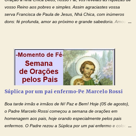
ter nos dado o Senhor, Jesus, como presente de Páscoa. eu
vosso Reino aos pobres e simples. Assim agraciastes vossa
agradeço de coração ao Espíri...
serva Francisca de Paula de Jesus, Nhá Chica, com inúmeros
dons: fé profunda, amor ao próximo e grande sabedoria. Amou a
Igreja e manteve uma terna devoção à Imaculada Conceição. Por
sua intercessão, concedei-nos a graça de que precisamos….. E
dai-nos a alegria de vê-la elevada à honra dos altares. Por nosso
Senhor Jesus Cristo, vosso Filho, na unidade do Espírito Santo.
Amém. Novena a Nhá Chica (Oração para obter os favores
celestiais através da intercessão da Serva de Deus Nhá Chica)
(Rezar durante nove dias seguidos ou intercalados) Nhá Chica,
recorro a vós como intercessora entre a Bondade Divina e as
necessidades humanas. Peço-vos, como favor espiritual, que
Súplica por um pai enfermo-Pe Marcelo Rossi
entregueis nas mãos do Santíssimo o meu pedido urgente (Fazer
o pedido). Acolhei, Nhá Chica, no vosso coração bondoso as
Boa tarde irmãs e irmãos de fé! Paz e Bem! Hoje (05 de agosto),
minhas necessidades e amparai-me nesta oração (Fazer o ...
o Padre Marcelo Rossi começou a semana de orações em
homenagem aos pais, hoje orando especialmente pelos pais
enfermos. O Padre rezou a Súplica por um pai enfermo e colocou
no Facebook a mesma oração em formato de papiro e cin co