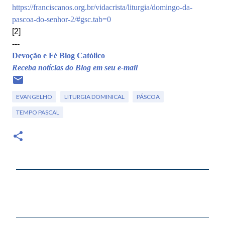
https://franciscanos.org.br/vidacrista/liturgia/domingo-da-
pascoa-do-senhor-2/#gsc.tab=0
[2]
---
Devoção e Fé Blog Católico
Receba notícias do Blog em seu e-mail
EVANGELHO
LITURGIA DOMINICAL
PÁSCOA
TEMPO PASCAL
C
o
m