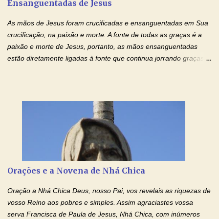
Ensanguentadas de Jesus
interesse, não se irrita, não guarda rancor. Não se alegra com a
injustiça, mas regozija-se com a verdade. T...
As mãos de Jesus foram crucificadas e ensanguentadas em Sua
crucificação, na paixão e morte. A fonte de todas as graças é a
paixão e morte de Jesus, portanto, as mãos ensanguentadas
estão diretamente ligadas à fonte que continua jorrando graças
sobre graças. Oração para Pedir o Poder das Mãos
Ensanguentadas de Jesus (cura física e espiritual) "Cura-me,
Senhor Jesus! Jesus, coloca Tuas Mãos benditas,
ensanguentadas, chagadas e abertas, sobre mim, neste
momento. Sinto-me completamente sem forças para prosseguir,
carregando as minhas cruzes. Preciso que a força e o poder de
Tuas Mãos, que suportaram a mais profunda dor ao serem
pregadas na Cruz, reergam-me e curem-me agora. Jesus, não
peço somente por mim, mas também por todos aqueles que mais
Orações e a Novena de Nhá Chica
amo. Nós precisamos desesperadamente de cura física e
espiritual, através do toque consolador de tuas Mãos
Oração a Nhá Chica Deus, nosso Pai, vos revelais as riquezas de
ensanguentadas e infinitamente poderosas. Eu reconheço,
vosso Reino aos pobres e simples. Assim agraciastes vossa
apesar de toda a minha limitação e da infinidade dos meus ...
serva Francisca de Paula de Jesus, Nhá Chica, com inúmeros