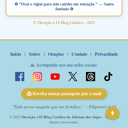
verdadeiro, ou que está com problemas no relacionamento
✿ “Orai e vigiai para não cairdes em tentação.” — Santo
amoroso, creia na poderosa intercessão deste santo amigo:
Antônio ✿
Santo Antonio! Tenha fé, não desista, pois ele intercede por nós
junto a Jesus! Fique no Amor Ágape de Jesus e no Amor Materno
© Devoção e Fé Blog Católico - 2025
de Nossa Senhora. Adriana-Devoção e Fé Mensagem do Padre
Marcelo Rossi por E-mail: Amados!! Nesta quarta feira, orando
com o pod...
Início
Sobre
Orações
Contato
Privacidade
|
|
|
|
🙏 Acompanhe-nos nas redes sociais:
📩 Receba nossas postagens por e-mail
"Tudo posso naquele que me fortalece." – Filipenses 4:13
Devoção e Fé Blog Católico by Adriana dos Anjos
© 2025
– Todos os
direitos reservados.