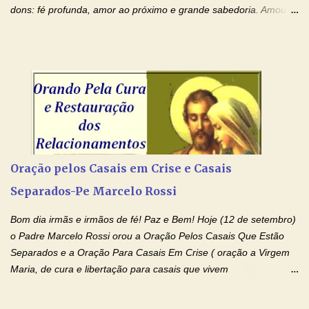
dons: fé profunda, amor ao próximo e grande sabedoria. Amou a
Igreja e manteve uma terna devoção à Imaculada Conceição. Por
sua intercessão, concedei-nos a graça de que precisamos….. E
dai-nos a alegria de vê-la elevada à honra dos altares. Por nosso
Senhor Jesus Cristo, vosso Filho, na unidade do Espírito Santo.
Amém. Novena a Nhá Chica (Oração para obter os favores
celestiais através da intercessão da Serva de Deus Nhá Chica)
(Rezar durante nove dias seguidos ou intercalados) Nhá Chica,
recorro a vós como intercessora entre a Bondade Divina e as
necessidades humanas. Peço-vos, como favor espiritual, que
Oração pelos Casais em Crise e Casais
entregueis nas mãos do Santíssimo o meu pedido urgente (Fazer
Separados-Pe Marcelo Rossi
o pedido). Acolhei, Nhá Chica, no vosso coração bondoso as
minhas necessidades e amparai-me nesta oração (Fazer o ...
Bom dia irmãs e irmãos de fé! Paz e Bem! Hoje (12 de setembro)
o Padre Marcelo Rossi orou a Oração Pelos Casais Que Estão
Separados e a Oração Para Casais Em Crise ( oração a Virgem
Maria, de cura e libertação para casais que vivem
relacionamentos conturbados, não conseguem firmar namoro,
noivado e tem dificuldade em encontrar o seu marido, a sua