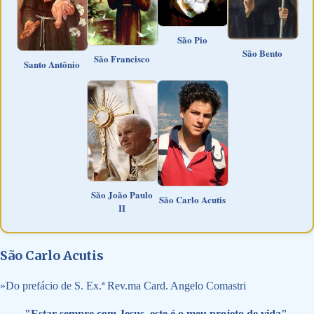
São Pio
São Bento
São Francisco
Santo Antônio
São João Paulo
São Carlo Acutis
II
São Carlo Acutis
»
Do prefácio de S. Ex.ª Rev.ma Card. Angelo Comastri
"Estar sempre com Jesus, este é o meu projeto de vida".