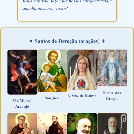
Jesus e Maria, fazei que nossos corações sejam
semelhantes aos vossos!
✦ Santos de Devoção (orações) ✦
N. Sra. das
N. Sra. de Fátima
São José
Graças
São Miguel
Arcanjo