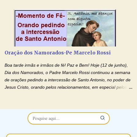
esposa) . O padre continua com a semana especial de orações
no programa de rádio Momento de Fé, pela cura dos
relacionamentos. Seu relacionamento está doente? Você está
sofrendo? Então ouça o Momento de Fé e entre nesta corrente
de orações abençoadas, d eixe o Amor Ágape de Jesus curar e
restaurar você e seu relacionamento. Adriana-Devoção e Fé
Oração Pelos Casais Que Estão Separados Casais que estão
Oração dos Namorados-Pe Marcelo Rossi
separados, devido ao envolvimento de outras pessoas no
relacionamento e que minaram, espiritualmente, a relação do
Boa tarde irmãs e irmãos de fé! Paz e Bem! Hoje (12 de junho),
casal. Vamos orar (coloque o seu esposo ou esposa diante de
Dia dos Namorados, o Padre Marcelo Rossi continuou a semana
Deus). "Senhor Jesus, restaura os laços ...
de orações pedindo a intercessão de Santo Antonio, no poder de
Jesus Cristo, orando pelos relacionamentos, em especial pelos
namorados . O Padre rezou a Oração dos Namorados e colocou
no Facebook a mesma oração em formato de papiro e cin co
maravilhosos cartões que coloquei aqui para vocês. Não perca
esta abençoada semana no Momento de Fé do Padre Marcelo,
vamos juntos formar esta forte corrente de orações. Você que
está sonhando em encontrar um companheiro(a), um amor