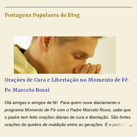
maravilhosos cartões que coloquei aqui para vocês. Tenha uma
iluminada semana no Amor Ágape de Jesus e no Amor Materno
Postagens Populares do Blog
de Nossa Senhora. Adriana dos Anjos-Devoção e Fé Mensagem
do Padre Marcelo Rossi por E-mail e Facebook: Como foi
anunciado ontem, entramos em uma semana de homenagens
aos nossos pais. Hoje nossas orações serão focadas nos pais
que não se encontram bem de saúde, OS PAIS ENFERMOS!
Amados, durante toda esta semana vamos orar pelos nossos
pais. Vamos dedicar um dia para os pais mais idosos, pais que
estão doentes, pais que estão longe dos filhos, pais que já são
falecidos, pais que tem problemas com vícios, enfim, vamos orar
Orações de Cura e Libertação no Momento de Fé-
para todos os pais. Hoje vamos d...
Pe Marcelo Rossi
Olá amigas e amigos de fé! Para quem ouve diariamente o
programa Momento de Fé com o Padre Marcelo Rossi, sabe que
o padre tem feito orações diárias de cura e libertação. São fortes
orações de quebra de maldição entre as gerações. E o padre tem
deixado as orações no facebook dele, mas como sei que muitas