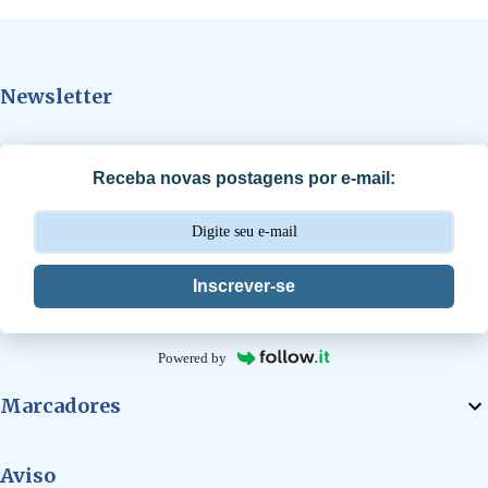
e
n
t
Newsletter
á
r
i
Receba novas postagens por e-mail:
o
s
Inscrever-se
Powered by
Marcadores
Aviso