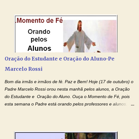
pessoas não tem facebook, então resolvi copiar as orações e
colocar aqui no Blog. Espero que ajude quem estava procurando
por estas valiosas orações. Tenham um lindo fim de semana na
paz de Jesus Cristo e no amor de Maria Santíssima. Adriana-
Devoção e Fé Clique para acessar: Facebook Padre Marcelo
Rossi Site Padre Marcelo Rossi (para ouvir o Momento de Fé)
Tocai, Cura! E Restaura! "Jesus, no poder de Seu Nome, peço
agora que as águas do meu batismo fluam para trás através das
Oração do Estudante e Oração do Aluno-Pe
gerações, através de todas as raízes da minha árvore
Marcelo Rossi
genealógica. Que o Sangue de Jesus, purificador e vivificante,
flua através de todas as gerações: primeira...
Bom dia irmãs e irmãos de fé. Paz e Bem! Hoje (17 de outubro) o
Padre Marcelo Rossi orou nesta manhã pelos alunos, a Oração
do Estudante e Oração do Aluno. Ouça o Momento de Fé, pois
esta semana o Padre está orando pelos professores e alunos.
Você que está em semana de provas, que está estudando para
concursos, vestibulares, para o Enem; além de estudar, se
prepare também orando para permancer tranquilo, pronto
intelectualmente e espiritualmente para o dia da prova. Confie no