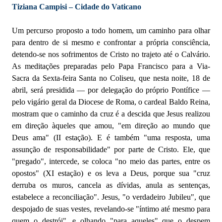
Tiziana Campisi – Cidade do Vaticano
Um percurso proposto a todo homem, um caminho para olhar
para dentro de si mesmo e confrontar a própria consciência,
detendo-se nos sofrimentos de Cristo no trajeto até o Calvário.
As meditações preparadas pelo Papa Francisco para a Via-
Sacra da Sexta-feira Santa no Coliseu, que nesta noite, 18 de
abril, será presidida — por delegação do próprio Pontífice —
pelo vigário geral da Diocese de Roma, o cardeal Baldo Reina,
mostram que o caminho da cruz é a descida que Jesus realizou
em direção àqueles que amou, "em direção ao mundo que
Deus ama" (II estação). E é também "uma resposta, uma
assunção de responsabilidade" por parte de Cristo. Ele, que
"pregado", intercede, se coloca "no meio das partes, entre os
opostos" (XI estação) e os leva a Deus, porque sua "cruz
derruba os muros, cancela as dívidas, anula as sentenças,
estabelece a reconciliação". Jesus, "o verdadeiro Jubileu", que
despojado de suas vestes, revelando-se "íntimo até mesmo para
quem o destrói", e olhando "para aqueles" que o despem