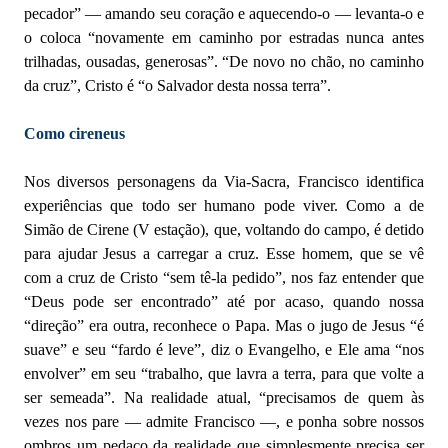
pecador” — amando seu coração e aquecendo-o — levanta-o e
o coloca “novamente em caminho por estradas nunca antes
trilhadas, ousadas, generosas”. “De novo no chão, no caminho
da cruz”, Cristo é “o Salvador desta nossa terra”.
Como cireneus
Nos diversos personagens da Via-Sacra, Francisco identifica
experiências que todo ser humano pode viver. Como a de
Simão de Cirene (V estação), que, voltando do campo, é detido
para ajudar Jesus a carregar a cruz. Esse homem, que se vê
com a cruz de Cristo “sem tê-la pedido”, nos faz entender que
“Deus pode ser encontrado” até por acaso, quando nossa
“direção” era outra, reconhece o Papa. Mas o jugo de Jesus “é
suave” e seu “fardo é leve”, diz o Evangelho, e Ele ama “nos
envolver” em seu “trabalho, que lavra a terra, para que volte a
ser semeada”. Na realidade atual, “precisamos de quem às
vezes nos pare — admite Francisco —, e ponha sobre nossos
ombros um pedaço da realidade que simplesmente precisa ser