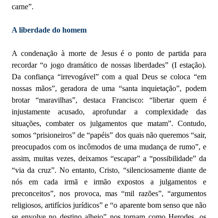
carne”.
A liberdade do homem
A condenação à morte de Jesus é o ponto de partida para
recordar “o jogo dramático de nossas liberdades” (I estação).
Da confiança “irrevogável” com a qual Deus se coloca “em
nossas mãos”, geradora de uma “santa inquietação”, podem
brotar “maravilhas”, destaca Francisco: “libertar quem é
injustamente acusado, aprofundar a complexidade das
situações, combater os julgamentos que matam”. Contudo,
somos “prisioneiros” de “papéis” dos quais não queremos “sair,
preocupados com os incômodos de uma mudança de rumo”, e
assim, muitas vezes, deixamos “escapar” a “possibilidade” da
“via da cruz”. No entanto, Cristo, “silenciosamente diante de
nós em cada irmã e irmão expostos a julgamentos e
preconceitos”, nos provoca, mas “mil razões”, “argumentos
religiosos, artifícios jurídicos” e “o aparente bom senso que não
se envolve no destino alheio” nos tornam como Herodes, os