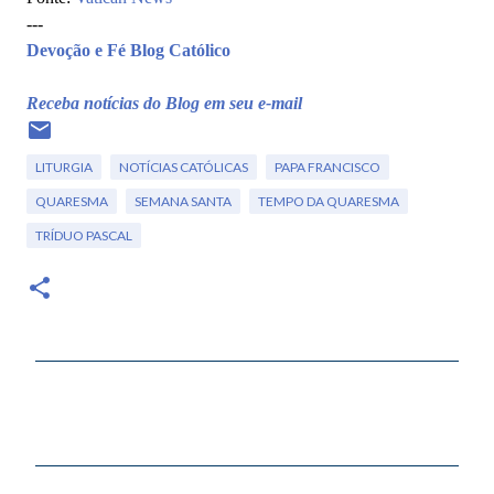
---
Devoção e Fé Blog Católico
Receba notícias do Blog em seu e-mail
LITURGIA
NOTÍCIAS CATÓLICAS
PAPA FRANCISCO
QUARESMA
SEMANA SANTA
TEMPO DA QUARESMA
TRÍDUO PASCAL
C
o
m
e