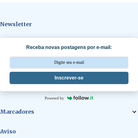
n
t
Newsletter
á
r
i
Receba novas postagens por e-mail:
o
s
Inscrever-se
Powered by
Marcadores
Aviso