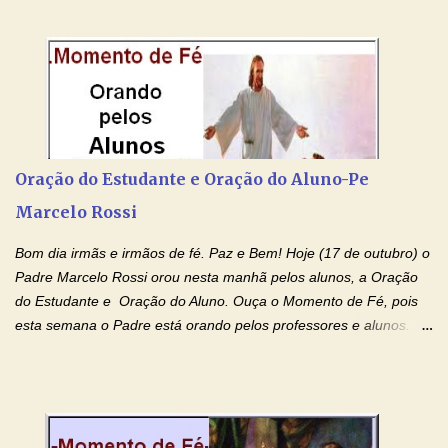
colocar aqui no Blog. Espero que ajude quem estava procurando
por estas valiosas orações. Tenham um lindo fim de semana na
paz de Jesus Cristo e no amor de Maria Santíssima. Adriana-
Devoção e Fé Clique para acessar: Facebook Padre Marcelo
Rossi Site Padre Marcelo Rossi (para ouvir o Momento de Fé)
Tocai, Cura! E Restaura! "Jesus, no poder de Seu Nome, peço
agora que as águas do meu batismo fluam para trás através das
Oração do Estudante e Oração do Aluno-Pe
gerações, através de todas as raízes da minha árvore
Marcelo Rossi
genealógica. Que o Sangue de Jesus, purificador e vivificante,
flua através de todas as gerações: primeira...
Bom dia irmãs e irmãos de fé. Paz e Bem! Hoje (17 de outubro) o
Padre Marcelo Rossi orou nesta manhã pelos alunos, a Oração
do Estudante e Oração do Aluno. Ouça o Momento de Fé, pois
esta semana o Padre está orando pelos professores e alunos.
Você que está em semana de provas, que está estudando para
concursos, vestibulares, para o Enem; além de estudar, se
prepare também orando para permancer tranquilo, pronto
intelectualmente e espiritualmente para o dia da prova. Confie no
amor Ágape de Jesus e no amor materno de Nossa Senhora.