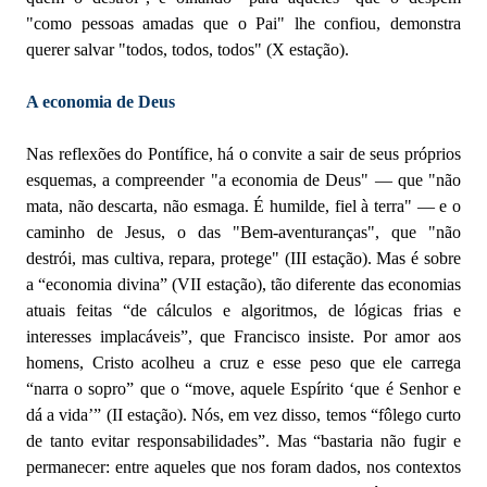
"como pessoas amadas que o Pai" lhe confiou, demonstra
querer salvar "todos, todos, todos" (X estação).
A economia de Deus
Nas reflexões do Pontífice, há o convite a sair de seus próprios
esquemas, a compreender "a economia de Deus" — que "não
mata, não descarta, não esmaga. É humilde, fiel à terra" — e o
caminho de Jesus, o das "Bem-aventuranças", que "não
destrói, mas cultiva, repara, protege" (III estação). Mas é sobre
a “economia divina” (VII estação), tão diferente das economias
atuais feitas “de cálculos e algoritmos, de lógicas frias e
interesses implacáveis”, que Francisco insiste. Por amor aos
homens, Cristo acolheu a cruz e esse peso que ele carrega
“narra o sopro” que o “move, aquele Espírito ‘que é Senhor e
dá a vida’” (II estação). Nós, em vez disso, temos “fôlego curto
de tanto evitar responsabilidades”. Mas “bastaria não fugir e
permanecer: entre aqueles que nos foram dados, nos contextos