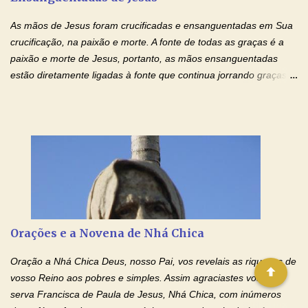
injustiça, mas regozija-se com a verdade. T...
As mãos de Jesus foram crucificadas e ensanguentadas em Sua
crucificação, na paixão e morte. A fonte de todas as graças é a
paixão e morte de Jesus, portanto, as mãos ensanguentadas
estão diretamente ligadas à fonte que continua jorrando graças
sobre graças. Oração para Pedir o Poder das Mãos
Ensanguentadas de Jesus (cura física e espiritual) "Cura-me,
Senhor Jesus! Jesus, coloca Tuas Mãos benditas,
ensanguentadas, chagadas e abertas, sobre mim, neste
momento. Sinto-me completamente sem forças para prosseguir,
carregando as minhas cruzes. Preciso que a força e o poder de
Tuas Mãos, que suportaram a mais profunda dor ao serem
pregadas na Cruz, reergam-me e curem-me agora. Jesus, não
peço somente por mim, mas também por todos aqueles que mais
Orações e a Novena de Nhá Chica
amo. Nós precisamos desesperadamente de cura física e
espiritual, através do toque consolador de tuas Mãos
Oração a Nhá Chica Deus, nosso Pai, vos revelais as riquezas de
ensanguentadas e infinitamente poderosas. Eu reconheço,
vosso Reino aos pobres e simples. Assim agraciastes vossa
apesar de toda a minha limitação e da infinidade dos meus ...
serva Francisca de Paula de Jesus, Nhá Chica, com inúmeros