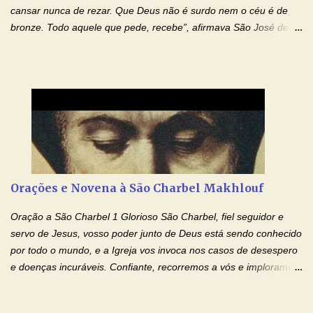
cansar nunca de rezar. Que Deus não é surdo nem o céu é de
bronze. Todo aquele que pede, recebe”, afirmava São José de
Cupertino, o franciscano que não era bom nos estudos, mas que
se tornou padroeiro dos estudantes. [a] 1 - Oração São José de
Cupertino Querido São José de Cupertino, purifica o meu
coração, transforma-o e o faz semelhante ao teu. Infunde em
mim o teu fervor, a tua sabedoria e a tua fé. Mostra tua bondade,
ajudando-me e eu me esforçarei para imitar tuas virtudes.
Glória… Amável protetor meu, o estudo geralmente é difícil, duro
e entediante para mim. Tu podes deixar tudo isso mais fácil e
agradável. Espera somente meu chamado. Eu te prometo um
Orações e Novena à São Charbel Makhlouf
esforço maior em meus estudos e uma vida mais digna de tua
santidade. Glória… Deus, que quiseste atrair tudo a teu unigênito
Oração a São Charbel 1 Glorioso São Charbel, fiel seguidor e
Filho, que foi crucificado, permite que, pelos méritos e exemplos
servo de Jesus, vosso poder junto de Deus está sendo conhecido
de te...
por todo o mundo, e a Igreja vos invoca nos casos de desespero
e doenças incuráveis. Confiante, recorremos a vós e imploramos
o vosso auxílio no transe difícil em que nos encontramos.
Concedei-nos a graça, juntamente com todas as que