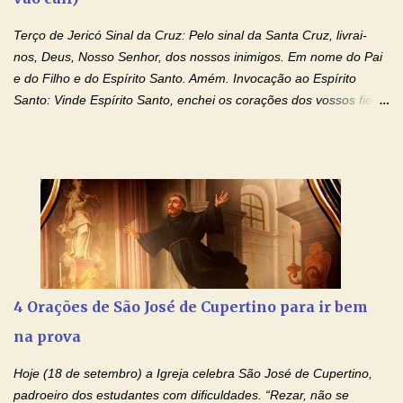
Terço de Jericó Sinal da Cruz: Pelo sinal da Santa Cruz, livrai-
nos, Deus, Nosso Senhor, dos nossos inimigos. Em nome do Pai
e do Filho e do Espírito Santo. Amém. Invocação ao Espírito
Santo: Vinde Espírito Santo, enchei os corações dos vossos fiéis
e acendei neles o fogo do vosso amor. Enviai o vosso Espírito e
tudo será criado. E renovareis a face da terra. Oremos: Ó Deus,
que instruístes os corações dos vossos fiéis com a luz do Espírito
Santo, fazei que apreciemos retamente todas as coisas segundo
o mesmo Espírito e gozemos sempre da sua consolação. Por
Cristo, Senhor Nosso. Amém. Creio: Creio em Deus Pai Todo-
Poderoso, Criador do céu e da terra; e em Jesus Cristo, seu
único Filho, nosso Senhor; que foi concebido pelo poder do Espí­
rito Santo; nasceu da Virgem Maria, padeceu sob Pôncio Pilatos,
4 Orações de São José de Cupertino para ir bem
foi crucificado, morto e sepultado. Desceu à mansão dos mortos;
na prova
ressuscitou ao terceiro dia; subiu aos céus, está sentado à direita
de Deus Pai todo-poderoso, donde há de vir a julgar os v...
Hoje (18 de setembro) a Igreja celebra São José de Cupertino,
padroeiro dos estudantes com dificuldades. “Rezar, não se