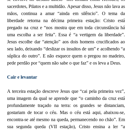
sacerdotes, Pilatos e a multidão. Apesar disso, Jesus não lava as
mãos, continua a amar “ainda em silêncio”. O tema da
liberdade retorna na décima primeira estação: Cristo está
pregado na cruz e “nos mostra que em toda circunstância há
uma escolha a ser feita”. Essa é “a vertigem da liberdade”.
Jesus escolhe dar “atenção” aos dois homens crucificados ao
seu lado, deixando “deslizar os insultos de um” e acolhendo “a
súplica do outro”. E não esquece quem o pregou no madeiro,
pede perdão por “quem não sabe o que faz” e os leva a Deus.
Cair e levantar
A terceira estação descreve Jesus que “cai pela primeira vez”,
uma imagem da qual se aprende que “o caminho da cruz está
profundamente traçado na terra: os grandes se distanciam,
gostariam de tocar o céu. Mas o céu está aqui, abaixou-se,
encontra-se até mesmo na queda, permanecendo no chão”. Em
sua segunda queda (VII estação), Cristo ensina a ler “a