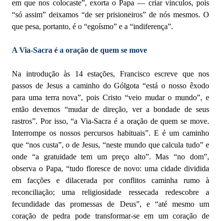
em que nos colocaste”, exorta o Papa — criar vínculos, pois
“só assim” deixamos “de ser prisioneiros” de nós mesmos. O
que pesa, portanto, é o “egoísmo” e a “indiferença”.
A Via-Sacra é a oração de quem se move
Na introdução às 14 estações, Francisco escreve que nos
passos de Jesus a caminho do Gólgota “está o nosso êxodo
para uma terra nova”, pois Cristo “veio mudar o mundo”, e
então devemos “mudar de direção, ver a bondade de seus
rastros”. Por isso, “a Via-Sacra é a oração de quem se move.
Interrompe os nossos percursos habituais”. E é um caminho
que “nos custa”, o de Jesus, “neste mundo que calcula tudo” e
onde “a gratuidade tem um preço alto”. Mas “no dom”,
observa o Papa, “tudo floresce de novo: uma cidade dividida
em facções e dilacerada por conflitos caminha rumo à
reconciliação; uma religiosidade ressecada redescobre a
fecundidade das promessas de Deus”, e “até mesmo um
coração de pedra pode transformar-se em um coração de