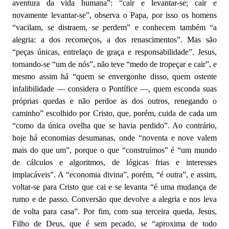
aventura da vida humana”: “cair e levantar-se; cair e
novamente levantar-se”, observa o Papa, por isso os homens
“vacilam, se distraem, se perdem” e conhecem também “a
alegria: a dos recomeços, a dos renascimentos”. Mas são
“peças únicas, entrelaço de graça e responsabilidade”. Jesus,
tornando-se “um de nós”, não teve “medo de tropeçar e cair”, e
mesmo assim há “quem se envergonhe disso, quem ostente
infalibilidade — considera o Pontífice —, quem esconda suas
próprias quedas e não perdoe as dos outros, renegando o
caminho” escolhido por Cristo, que, porém, cuida de cada um
“como da única ovelha que se havia perdido”. Ao contrário,
hoje há economias desumanas, onde “noventa e nove valem
mais do que um”, porque o que “construímos” é “um mundo
de cálculos e algoritmos, de lógicas frias e interesses
implacáveis”. A “economia divina”, porém, “é outra”, e assim,
voltar-se para Cristo que cai e se levanta “é uma mudança de
rumo e de passo. Conversão que devolve a alegria e nos leva
de volta para casa”. Por fim, com sua terceira queda, Jesus,
Filho de Deus, que é sem pecado, se “aproxima de todo