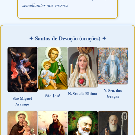
semelhantes aos vossos!
✦ Santos de Devoção (orações) ✦
N. Sra. das
N. Sra. de Fátima
São José
Graças
São Miguel
Arcanjo