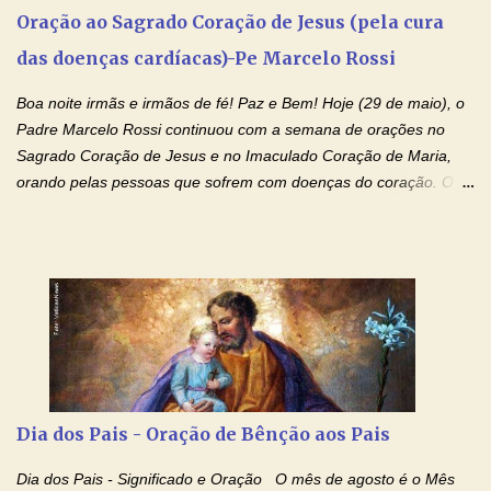
especial, este pedido que agora faço na Sua presença:
Oração ao Sagrado Coração de Jesus (pela cura
(apresente aqui o seu pedido...) Eu, desde já, agradeço de
das doenças cardíacas)-Pe Marcelo Rossi
coração, confiante que o Senhor me atenderá. Eu louvo o Pai por
ter nos dado o Senhor, Jesus, como presente de Páscoa. eu
Boa noite irmãs e irmãos de fé! Paz e Bem! Hoje (29 de maio), o
agradeço de coração ao Espíri...
Padre Marcelo Rossi continuou com a semana de orações no
Sagrado Coração de Jesus e no Imaculado Coração de Maria,
orando pelas pessoas que sofrem com doenças do coração. O
Padre rezou a Oração ao Sagrado Coração de Jesus e colocou
no Facebook a mesma oração em formato de papiro e cin co
maravilhosos cartões que coloquei aqui para vocês. Não perca
esta abençoada semana de orações no programa de rádio
Momento de Fé, vamos juntos formar uma forte corrente de
orações com o Padre Marcelo. Não desista do milagre, da cura;
tenha fé, creia firmemente e ore incessantemente até que o
Kairós aconteça em sua vida. Fique no Amor Ágape de Jesus e
no Amor Materno de Nossa Senhora. Adriana-Devoção e Fé
Dia dos Pais - Oração de Bênção aos Pais
Mensagem do Padre Marcelo Rossi por E-mail: Amados!! Nesta
quarta feira, vamos orar pelas pessoas que sofrem com as
Dia dos Pais - Significado e Oração O mês de agosto é o Mês