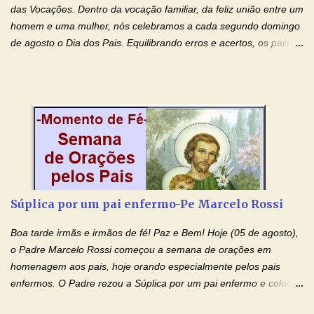
doenças do coração, NO SAGRADO CORAÇÃO DE JESUS E NO
das Vocações. Dentro da vocação familiar, da feliz união entre um
IMACULADO CORAÇÃO DE MAR...
homem e uma mulher, nós celebramos a cada segundo domingo
de agosto o Dia dos Pais. Equilibrando erros e acertos, os pais
têm um papel importante na formação do caráter e no decorrer
da vida dos filhos. Os pais acompanham seu crescimento, seu
desenvolvimento intelectual e se esforçam para dar aos filhos,
conforto, boa alimentação, educação de qualidade. E, em geral,
procuram orientá-los para que enfrentem o mundo, com suas
alegrias, com seus dissabores. Acompanham-nos em suas
vitórias, em seus fracassos, em suas lutas. É claro que há
exceções, mas essas exceções só confirmam uma regra porque
pais que não se preocupam com seus filhos não estão no seu
Súplica por um pai enfermo-Pe Marcelo Rossi
estado natural, normal. O mundo de hoje apresenta anomalias
absurdas. Temos notícia de pais que torturam seus filhos, que os
Boa tarde irmãs e irmãos de fé! Paz e Bem! Hoje (05 de agosto),
desrespeitam, que espancam ou matam a mãe na presença dos
o Padre Marcelo Rossi começou a semana de orações em
filhos. Mas isso não é o c...
homenagem aos pais, hoje orando especialmente pelos pais
enfermos. O Padre rezou a Súplica por um pai enfermo e colocou
no Facebook a mesma oração em formato de papiro e cin co