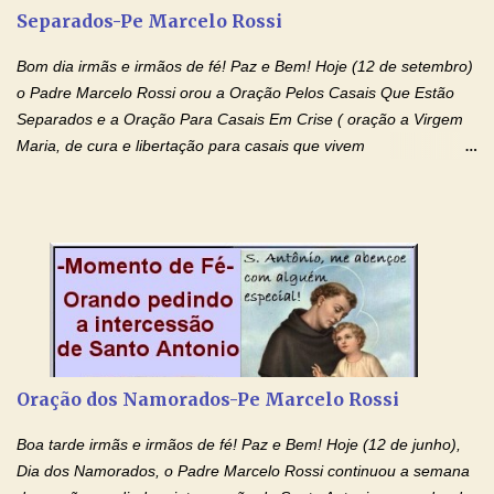
Separados-Pe Marcelo Rossi
o pedido). Acolhei, Nhá Chica, no vosso coração bondoso as
minhas necessidades e amparai-me nesta oração (Fazer o ...
Bom dia irmãs e irmãos de fé! Paz e Bem! Hoje (12 de setembro)
o Padre Marcelo Rossi orou a Oração Pelos Casais Que Estão
Separados e a Oração Para Casais Em Crise ( oração a Virgem
Maria, de cura e libertação para casais que vivem
relacionamentos conturbados, não conseguem firmar namoro,
noivado e tem dificuldade em encontrar o seu marido, a sua
esposa) . O padre continua com a semana especial de orações
no programa de rádio Momento de Fé, pela cura dos
relacionamentos. Seu relacionamento está doente? Você está
sofrendo? Então ouça o Momento de Fé e entre nesta corrente
de orações abençoadas, d eixe o Amor Ágape de Jesus curar e
restaurar você e seu relacionamento. Adriana-Devoção e Fé
Oração Pelos Casais Que Estão Separados Casais que estão
Oração dos Namorados-Pe Marcelo Rossi
separados, devido ao envolvimento de outras pessoas no
relacionamento e que minaram, espiritualmente, a relação do
Boa tarde irmãs e irmãos de fé! Paz e Bem! Hoje (12 de junho),
casal. Vamos orar (coloque o seu esposo ou esposa diante de
Dia dos Namorados, o Padre Marcelo Rossi continuou a semana
Deus). "Senhor Jesus, restaura os laços ...