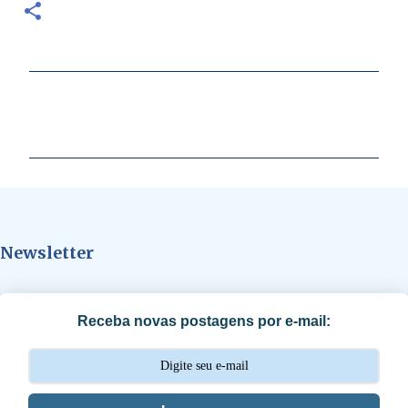
C
o
m
e
n
t
Newsletter
á
r
i
Receba novas postagens por e-mail:
o
s