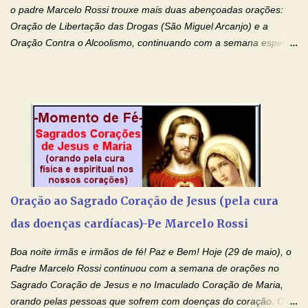
o padre Marcelo Rossi trouxe mais duas abençoadas orações:
Oração de Libertação das Drogas (São Miguel Arcanjo) e a
Oração Contra o Alcoolismo, continuando com a semana especial
de orações para cura dos vícios. Todos são capazes de se
libertar deste mal, bastar ter fé, acreditar verdadeiramente e
entregar a vida totalmente nas mãos de Jesus. Deixe o amor
Ágape de nosso Pai Santo - Jesus - te curar, deixe nossa
Mãezinha do Céu - Maria - te proteger com Seu divino manto.
Não desista, Jesus irá curar todas suas feridas, Creia! Adriana-
Devoção e Fé Oração de Libertação das Drogas (São Miguel
Arcanjo) "Senhor, Pai Eterno, em Nome de Teu Filho Jesus,
Nosso Senhor Jesus Cristo, concedei a vida a todos aqueles que
Oração ao Sagrado Coração de Jesus (pela cura
se encontram encarcerados em um vício, escravos de alguma
das doenças cardíacas)-Pe Marcelo Rossi
droga. Senhor, Pai Poderoso e cheio de Misericórdia, na
autoridade do Nome de Jesus libertai da escravidão do vício das
Boa noite irmãs e irmãos de fé! Paz e Bem! Hoje (29 de maio), o
drogas, c...
Padre Marcelo Rossi continuou com a semana de orações no
Sagrado Coração de Jesus e no Imaculado Coração de Maria,
orando pelas pessoas que sofrem com doenças do coração. O