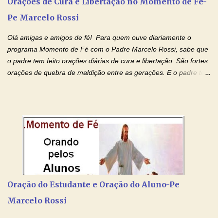
Orações de Cura e Libertação no Momento de Fé-
para todos os pais. Hoje vamos d...
Pe Marcelo Rossi
Olá amigas e amigos de fé! Para quem ouve diariamente o
programa Momento de Fé com o Padre Marcelo Rossi, sabe que
o padre tem feito orações diárias de cura e libertação. São fortes
orações de quebra de maldição entre as gerações. E o padre tem
deixado as orações no facebook dele, mas como sei que muitas
pessoas não tem facebook, então resolvi copiar as orações e
colocar aqui no Blog. Espero que ajude quem estava procurando
por estas valiosas orações. Tenham um lindo fim de semana na
paz de Jesus Cristo e no amor de Maria Santíssima. Adriana-
Devoção e Fé Clique para acessar: Facebook Padre Marcelo
Rossi Site Padre Marcelo Rossi (para ouvir o Momento de Fé)
Tocai, Cura! E Restaura! "Jesus, no poder de Seu Nome, peço
agora que as águas do meu batismo fluam para trás através das
Oração do Estudante e Oração do Aluno-Pe
gerações, através de todas as raízes da minha árvore
Marcelo Rossi
genealógica. Que o Sangue de Jesus, purificador e vivificante,
flua através de todas as gerações: primeira...