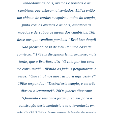
vendedores de bois, ovelhas e pombas e os
cambistas que estavam aí sentados. 15Fez então
um chicote de cordas e expulsou todos do templo,
junto com as ovelhas e os bois; espalhou as
moedas e derrubou as mesas dos cambistas. 16E
disse aos que vendiam pombas: “Tirai isso daqui!
Não façais da casa de meu Pai uma casa de
comércio!” 17Seus discípulos lembraram-se, mais
tarde, que a Escritura diz: “O zelo por tua casa
me consumirá”. 18Então os judeus perguntaram a
Jesus: “Que sinal nos mostras para agir assim?”
19Ele respondeu: “Destruí este templo, e em três
dias eu o levantarei”. 20Os judeus disseram:
“Quarenta e seis anos foram precisos para a
construção deste santuário e tu o levantarás em
três dias?” 21Mas Jesus estava falando do templo