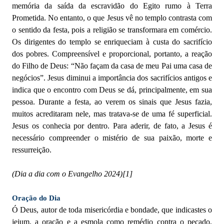
memória da saída da escravidão do Egito rumo à Terra
Prometida. No entanto, o que Jesus vê no templo contrasta com
o sentido da festa, pois a religião se transformara em comércio.
Os dirigentes do templo se enriqueciam à custa do sacrifício
dos pobres. Compreensível e proporcional, portanto, a reação
do Filho de Deus: “Não façam da casa de meu Pai uma casa de
negócios”. Jesus diminui a importância dos sacrifícios antigos e
indica que o encontro com Deus se dá, principalmente, em sua
pessoa. Durante a festa, ao verem os sinais que Jesus fazia,
muitos acreditaram nele, mas tratava-se de uma fé superficial.
Jesus os conhecia por dentro. Para aderir, de fato, a Jesus é
necessário compreender o mistério de sua paixão, morte e
ressurreição.
(Dia a dia com o Evangelho 2024)
[1]
Oração do Dia
Ó Deus, autor de toda misericórdia e bondade, que indicastes o
jejum, a oração e a esmola como remédio contra o pecado,