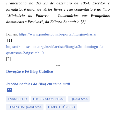
Franciscana no dia 23 de dezembro de 1954. Escritor e
jornalista, é autor de vários livros e este comentário é do livro
“Ministério da Palavra – Comentários aos Evangelhos
dominicais e Festivos”, da Editora Santuário
.
[2]
Fontes:
https://www.paulus.com.br/portal/liturgia-diaria/
[1]
https://franciscanos.org.br/vidacrista/liturgia/3o-domingo-da-
quaresma-2/#gsc.tab=0
[2]
---
Devoção e Fé Blog Católico
Receba notícias do Blog em seu e-mail
EVANGELHO
LITURGIA DOMINICAL
QUARESMA
TEMPO DA QUARESMA
TEMPO LITÚRGICO