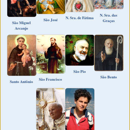
N. Sra. das
N. Sra. de Fátima
São José
Graças
São Miguel
Arcanjo
São Pio
São Bento
São Francisco
Santo Antônio