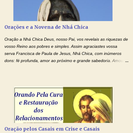
carregando as minhas cruzes. Preciso que a força e o poder de
Tuas Mãos, que suportaram a mais profunda dor ao serem
pregadas na Cruz, reergam-me e curem-me agora. Jesus, não
peço somente por mim, mas também por todos aqueles que mais
Orações e a Novena de Nhá Chica
amo. Nós precisamos desesperadamente de cura física e
espiritual, através do toque consolador de tuas Mãos
Oração a Nhá Chica Deus, nosso Pai, vos revelais as riquezas de
ensanguentadas e infinitamente poderosas. Eu reconheço,
vosso Reino aos pobres e simples. Assim agraciastes vossa
apesar de toda a minha limitação e da infinidade dos meus ...
serva Francisca de Paula de Jesus, Nhá Chica, com inúmeros
dons: fé profunda, amor ao próximo e grande sabedoria. Amou a
Igreja e manteve uma terna devoção à Imaculada Conceição. Por
sua intercessão, concedei-nos a graça de que precisamos….. E
dai-nos a alegria de vê-la elevada à honra dos altares. Por nosso
Senhor Jesus Cristo, vosso Filho, na unidade do Espírito Santo.
Amém. Novena a Nhá Chica (Oração para obter os favores
celestiais através da intercessão da Serva de Deus Nhá Chica)
(Rezar durante nove dias seguidos ou intercalados) Nhá Chica,
recorro a vós como intercessora entre a Bondade Divina e as
necessidades humanas. Peço-vos, como favor espiritual, que
Oração pelos Casais em Crise e Casais
entregueis nas mãos do Santíssimo o meu pedido urgente (Fazer