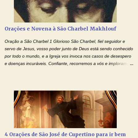
Cristo, Senhor Nosso. Amém. Creio: Creio em Deus Pai Todo-
Poderoso, Criador do céu e da terra; e em Jesus Cristo, seu
único Filho, nosso Senhor; que foi concebido pelo poder do Espí­
rito Santo; nasceu da Virgem Maria, padeceu sob Pôncio Pilatos,
Orações e Novena à São Charbel Makhlouf
foi crucificado, morto e sepultado. Desceu à mansão dos mortos;
ressuscitou ao terceiro dia; subiu aos céus, está sentado à direita
Oração a São Charbel 1 Glorioso São Charbel, fiel seguidor e
de Deus Pai todo-poderoso, donde há de vir a julgar os v...
servo de Jesus, vosso poder junto de Deus está sendo conhecido
por todo o mundo, e a Igreja vos invoca nos casos de desespero
e doenças incuráveis. Confiante, recorremos a vós e imploramos
o vosso auxílio no transe difícil em que nos encontramos.
Concedei-nos a graça, juntamente com todas as que
necessitamos, dando-nos saúde para o corpo e para a alma.
Queremos sempre lembrar-nos deste favor, da vossa intercessão
e invocar-vos como nosso patrono, para maior glória de Deus e o
bem de nossas almas. São Charbel! Rogai por Nós e por todos
aqueles que invocam o vosso nome e auxílio. Amén. Oração 2 Ó
Deus, admirável em Vossos Santos, Vós que inspirastes a São
Charbel seguir o caminho da perfeição, lhe concedestes a graça
4 Orações de São José de Cupertino para ir bem
e a força para fazer triunfar, na sua vida, o heroísmo das virtudes