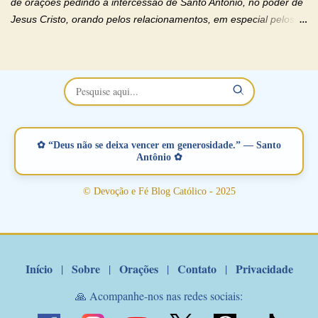
de orações pedindo a intercessão de Santo Antonio, no poder de
Jesus Cristo, orando pelos relacionamentos, em especial pelos
namorados . O Padre rezou a Oração dos Namorados e colocou
no Facebook a mesma oração em formato de papiro e cin co
maravilhosos cartões que coloquei aqui para vocês. Não perca
esta abençoada semana no Momento de Fé do Padre Marcelo,
vamos juntos formar esta forte corrente de orações. Você que
está sonhando em encontrar um companheiro(a), um amor
verdadeiro, ou que está com problemas no relacionamento
✿ “Deus não se deixa vencer em generosidade.” — Santo
amoroso, creia na poderosa intercessão deste santo amigo:
Antônio ✿
Santo Antonio! Tenha fé, não desista, pois ele intercede por nós
junto a Jesus! Fique no Amor Ágape de Jesus e no Amor Materno
© Devoção e Fé Blog Católico - 2025
de Nossa Senhora. Adriana-Devoção e Fé Mensagem do Padre
Marcelo Rossi por E-mail: Amados!! Nesta quarta feira, orando
com o pod...
Início
Sobre
Orações
Contato
Privacidade
|
|
|
|
🙏 Acompanhe-nos nas redes sociais: