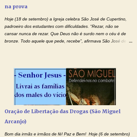
na prova
monásticas: a obediência, a castidade e a voluntária pobreza, e
manifestastes o poder de sua intercessão por numerosos
Hoje (18 de setembro) a Igreja celebra São José de Cupertino,
milagres e gra...
padroeiro dos estudantes com dificuldades. “Rezar, não se
cansar nunca de rezar. Que Deus não é surdo nem o céu é de
bronze. Todo aquele que pede, recebe”, afirmava São José de
Cupertino, o franciscano que não era bom nos estudos, mas que
se tornou padroeiro dos estudantes. [a] 1 - Oração São José de
Cupertino Querido São José de Cupertino, purifica o meu
coração, transforma-o e o faz semelhante ao teu. Infunde em
mim o teu fervor, a tua sabedoria e a tua fé. Mostra tua bondade,
ajudando-me e eu me esforçarei para imitar tuas virtudes.
Glória… Amável protetor meu, o estudo geralmente é difícil, duro
e entediante para mim. Tu podes deixar tudo isso mais fácil e
agradável. Espera somente meu chamado. Eu te prometo um
Oração de Libertação das Drogas (São Miguel
esforço maior em meus estudos e uma vida mais digna de tua
Arcanjo)
santidade. Glória… Deus, que quiseste atrair tudo a teu unigênito
Filho, que foi crucificado, permite que, pelos méritos e exemplos
Bom dia irmãs e irmãos de fé! Paz e Bem! Hoje (6 de setembro)
de te...