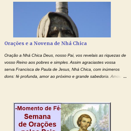
creio, Jesus, e clamo que este Sangue seja agora derramado
sobre mim e sobre todos os meus familiares. Eu peço, Senhor
Jesus, que, pelo poder libertador e salvítico deste Sangue,
possamos nos livrar de toda opressão diabólica que possa estar
prejudicando a nossa família. Peço também que atenda, em
especial, este pedido que agora faço na Sua presença:
Orações e a Novena de Nhá Chica
(apresente aqui o seu pedido...) Eu, desde já, agradeço de
coração, confiante que o Senhor me atenderá. Eu louvo o Pai por
Oração a Nhá Chica Deus, nosso Pai, vos revelais as riquezas de
ter nos dado o Senhor, Jesus, como presente de Páscoa. eu
vosso Reino aos pobres e simples. Assim agraciastes vossa
agradeço de coração ao Espíri...
serva Francisca de Paula de Jesus, Nhá Chica, com inúmeros
dons: fé profunda, amor ao próximo e grande sabedoria. Amou a
Igreja e manteve uma terna devoção à Imaculada Conceição. Por
sua intercessão, concedei-nos a graça de que precisamos….. E
dai-nos a alegria de vê-la elevada à honra dos altares. Por nosso
Senhor Jesus Cristo, vosso Filho, na unidade do Espírito Santo.
Amém. Novena a Nhá Chica (Oração para obter os favores
celestiais através da intercessão da Serva de Deus Nhá Chica)
(Rezar durante nove dias seguidos ou intercalados) Nhá Chica,