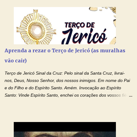
Aprenda a rezar o Terço de Jericó (as muralhas
vão cair)
Terço de Jericó Sinal da Cruz: Pelo sinal da Santa Cruz, livrai-
nos, Deus, Nosso Senhor, dos nossos inimigos. Em nome do Pai
e do Filho e do Espírito Santo. Amém. Invocação ao Espírito
Santo: Vinde Espírito Santo, enchei os corações dos vossos fiéis
e acendei neles o fogo do vosso amor. Enviai o vosso Espírito e
tudo será criado. E renovareis a face da terra. Oremos: Ó Deus,
que instruístes os corações dos vossos fiéis com a luz do Espírito
Santo, fazei que apreciemos retamente todas as coisas segundo
o mesmo Espírito e gozemos sempre da sua consolação. Por