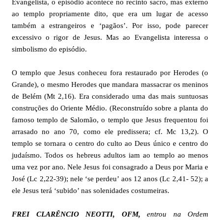
Evangelista, o episódio acontece no recinto sacro, mas externo
ao templo propriamente dito, que era um lugar de acesso
também a estrangeiros e ‘pagãos’. Por isso, pode parecer
excessivo o rigor de Jesus. Mas ao Evangelista interessa o
simbolismo do episódio.
O templo que Jesus conheceu fora restaurado por Herodes (o
Grande), o mesmo Herodes que mandara massacrar os meninos
de Belém (Mt 2,16). Era considerado uma das mais suntuosas
construções do Oriente Médio. (Reconstruído sobre a planta do
famoso templo de Salomão, o templo que Jesus frequentou foi
arrasado no ano 70, como ele predissera; cf. Mc 13,2). O
templo se tornara o centro do culto ao Deus único e centro do
judaísmo. Todos os hebreus adultos iam ao templo ao menos
uma vez por ano. Nele Jesus foi consagrado a Deus por Maria e
José (Lc 2,22-39); nele ‘se perdeu’ aos 12 anos (Lc 2,41- 52); a
ele Jesus terá ‘subido’ nas solenidades costumeiras.
FREI CLARÊNCIO NEOTTI, OFM,
entrou na Ordem