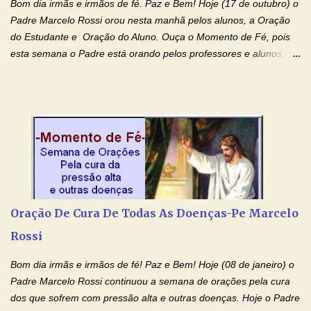
Bom dia irmãs e irmãos de fé. Paz e Bem! Hoje (17 de outubro) o
Padre Marcelo Rossi orou nesta manhã pelos alunos, a Oração
do Estudante e Oração do Aluno. Ouça o Momento de Fé, pois
esta semana o Padre está orando pelos professores e alunos.
Você que está em semana de provas, que está estudando para
concursos, vestibulares, para o Enem; além de estudar, se
prepare também orando para permancer tranquilo, pronto
intelectualmente e espiritualmente para o dia da prova. Confie no
amor Ágape de Jesus e no amor materno de Nossa Senhora.
Fique com a paz de Jesus e o amor de Maria! Adriana-Devoção e
Fé Oração do Estudante I Senhor, eu sou estudante, e por sinal,
inteligente. Prova isto é o fato de eu estar aqui, conversando com
o Senhor. Obrigado pelo dom da inteligência e pela possibilidade
Oração De Cura De Todas As Doenças-Pe Marcelo
de estudar. Mas, como o Senhor sabe, a vida de estudante nem
Rossi
sempre é fácil. A rotina cansa e o aprender exige uma série de
renúncias: o meu cinema, o meu jogo pr...
Bom dia irmãs e irmãos de fé! Paz e Bem! Hoje (08 de janeiro) o
Padre Marcelo Rossi continuou a semana de orações pela cura
dos que sofrem com pressão alta e outras doenças. Hoje o Padre