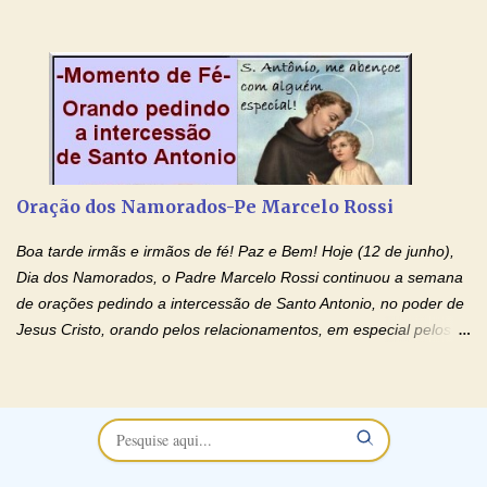
noivado e tem dificuldade em encontrar o seu marido, a sua
esposa) . O padre continua com a semana especial de orações
no programa de rádio Momento de Fé, pela cura dos
relacionamentos. Seu relacionamento está doente? Você está
sofrendo? Então ouça o Momento de Fé e entre nesta corrente
de orações abençoadas, d eixe o Amor Ágape de Jesus curar e
restaurar você e seu relacionamento. Adriana-Devoção e Fé
Oração Pelos Casais Que Estão Separados Casais que estão
Oração dos Namorados-Pe Marcelo Rossi
separados, devido ao envolvimento de outras pessoas no
relacionamento e que minaram, espiritualmente, a relação do
Boa tarde irmãs e irmãos de fé! Paz e Bem! Hoje (12 de junho),
casal. Vamos orar (coloque o seu esposo ou esposa diante de
Dia dos Namorados, o Padre Marcelo Rossi continuou a semana
Deus). "Senhor Jesus, restaura os laços ...
de orações pedindo a intercessão de Santo Antonio, no poder de
Jesus Cristo, orando pelos relacionamentos, em especial pelos
namorados . O Padre rezou a Oração dos Namorados e colocou
no Facebook a mesma oração em formato de papiro e cin co
maravilhosos cartões que coloquei aqui para vocês. Não perca
esta abençoada semana no Momento de Fé do Padre Marcelo,
vamos juntos formar esta forte corrente de orações. Você que
está sonhando em encontrar um companheiro(a), um amor