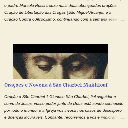
o padre Marcelo Rossi trouxe mais duas abençoadas orações:
Oração de Libertação das Drogas (São Miguel Arcanjo) e a
Oração Contra o Alcoolismo, continuando com a semana especial
de orações para cura dos vícios. Todos são capazes de se
libertar deste mal, bastar ter fé, acreditar verdadeiramente e
entregar a vida totalmente nas mãos de Jesus. Deixe o amor
Ágape de nosso Pai Santo - Jesus - te curar, deixe nossa
Mãezinha do Céu - Maria - te proteger com Seu divino manto.
Não desista, Jesus irá curar todas suas feridas, Creia! Adriana-
Devoção e Fé Oração de Libertação das Drogas (São Miguel
Arcanjo) "Senhor, Pai Eterno, em Nome de Teu Filho Jesus,
Nosso Senhor Jesus Cristo, concedei a vida a todos aqueles que
Orações e Novena à São Charbel Makhlouf
se encontram encarcerados em um vício, escravos de alguma
droga. Senhor, Pai Poderoso e cheio de Misericórdia, na
Oração a São Charbel 1 Glorioso São Charbel, fiel seguidor e
autoridade do Nome de Jesus libertai da escravidão do vício das
servo de Jesus, vosso poder junto de Deus está sendo conhecido
drogas, c...
por todo o mundo, e a Igreja vos invoca nos casos de desespero
e doenças incuráveis. Confiante, recorremos a vós e imploramos
o vosso auxílio no transe difícil em que nos encontramos.