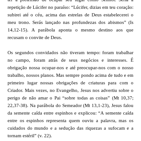
repetição de Lúcifer no paraíso: “Lúcifer, dizias em teu coração:
subirei até o céu, acima das estrelas de Deus estabelecerei o
meu trono. Serás lançado nas profundezas dos abismos” (Is
14,12-15). A parábola aponta o mesmo destino aos que
recusam o convite de Deus.
Os segundos convidados não tiveram tempo: foram trabalhar
no campo, foram atrás de seus negócios e interesses. É
obrigação nossa ocupar-nos e até preocupar-nos com o nosso
trabalho, nossos planos. Mas sempre pondo acima de tudo e em
primeiro lugar nossas obrigações de criaturas para com o
Criador. Mais vezes, no Evangelho, Jesus nos advertiu sobre o
perigo de não amar o Pai “sobre todas as coisas” (Mt 10,37;
22,37-38). Na parábola do Semeador (Mt 13,1-23), Jesus falou
da semente caída entre espinhos e explicou: “A semente caída
entre os espinhos representa quem ouviu a palavra, mas os
cuidados do mundo e a sedução das riquezas a sufocam e a
tornam estéril” (v. 22).