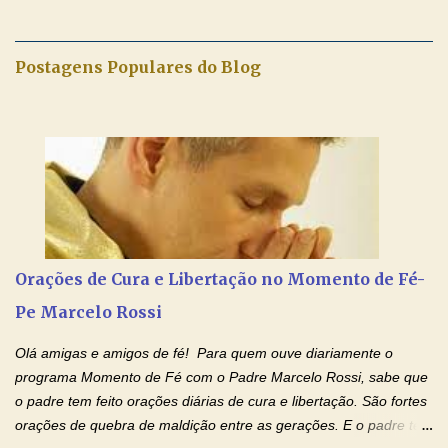
no Facebook a mesma oração em formato de papiro e cin co
maravilhosos cartões que coloquei aqui para vocês. Tenha uma
iluminada semana no Amor Ágape de Jesus e no Amor Materno
Postagens Populares do Blog
de Nossa Senhora. Adriana dos Anjos-Devoção e Fé Mensagem
do Padre Marcelo Rossi por E-mail e Facebook: Como foi
anunciado ontem, entramos em uma semana de homenagens
aos nossos pais. Hoje nossas orações serão focadas nos pais
que não se encontram bem de saúde, OS PAIS ENFERMOS!
Amados, durante toda esta semana vamos orar pelos nossos
pais. Vamos dedicar um dia para os pais mais idosos, pais que
estão doentes, pais que estão longe dos filhos, pais que já são
falecidos, pais que tem problemas com vícios, enfim, vamos orar
Orações de Cura e Libertação no Momento de Fé-
para todos os pais. Hoje vamos d...
Pe Marcelo Rossi
Olá amigas e amigos de fé! Para quem ouve diariamente o
programa Momento de Fé com o Padre Marcelo Rossi, sabe que
o padre tem feito orações diárias de cura e libertação. São fortes
orações de quebra de maldição entre as gerações. E o padre tem