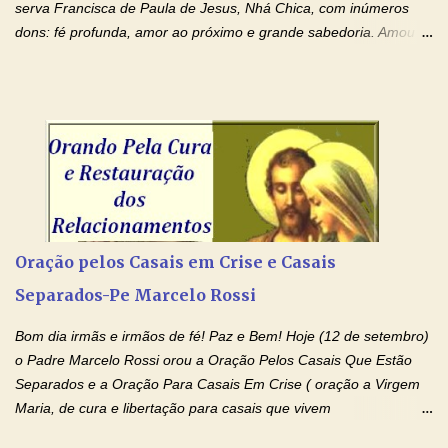
apesar de toda a minha limitação e da infinidade dos meus ...
serva Francisca de Paula de Jesus, Nhá Chica, com inúmeros
dons: fé profunda, amor ao próximo e grande sabedoria. Amou a
Igreja e manteve uma terna devoção à Imaculada Conceição. Por
sua intercessão, concedei-nos a graça de que precisamos….. E
dai-nos a alegria de vê-la elevada à honra dos altares. Por nosso
Senhor Jesus Cristo, vosso Filho, na unidade do Espírito Santo.
Amém. Novena a Nhá Chica (Oração para obter os favores
celestiais através da intercessão da Serva de Deus Nhá Chica)
(Rezar durante nove dias seguidos ou intercalados) Nhá Chica,
recorro a vós como intercessora entre a Bondade Divina e as
necessidades humanas. Peço-vos, como favor espiritual, que
Oração pelos Casais em Crise e Casais
entregueis nas mãos do Santíssimo o meu pedido urgente (Fazer
Separados-Pe Marcelo Rossi
o pedido). Acolhei, Nhá Chica, no vosso coração bondoso as
minhas necessidades e amparai-me nesta oração (Fazer o ...
Bom dia irmãs e irmãos de fé! Paz e Bem! Hoje (12 de setembro)
o Padre Marcelo Rossi orou a Oração Pelos Casais Que Estão
Separados e a Oração Para Casais Em Crise ( oração a Virgem
Maria, de cura e libertação para casais que vivem
relacionamentos conturbados, não conseguem firmar namoro,