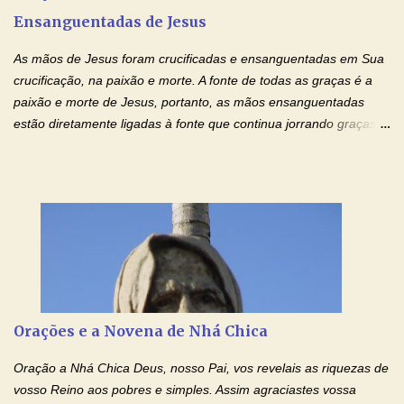
de orgulho. Nada faz de inconveniente, não procura o seu próprio
Ensanguentadas de Jesus
interesse, não se irrita, não guarda rancor. Não se alegra com a
injustiça, mas regozija-se com a verdade. T...
As mãos de Jesus foram crucificadas e ensanguentadas em Sua
crucificação, na paixão e morte. A fonte de todas as graças é a
paixão e morte de Jesus, portanto, as mãos ensanguentadas
estão diretamente ligadas à fonte que continua jorrando graças
sobre graças. Oração para Pedir o Poder das Mãos
Ensanguentadas de Jesus (cura física e espiritual) "Cura-me,
Senhor Jesus! Jesus, coloca Tuas Mãos benditas,
ensanguentadas, chagadas e abertas, sobre mim, neste
momento. Sinto-me completamente sem forças para prosseguir,
carregando as minhas cruzes. Preciso que a força e o poder de
Tuas Mãos, que suportaram a mais profunda dor ao serem
pregadas na Cruz, reergam-me e curem-me agora. Jesus, não
peço somente por mim, mas também por todos aqueles que mais
Orações e a Novena de Nhá Chica
amo. Nós precisamos desesperadamente de cura física e
espiritual, através do toque consolador de tuas Mãos
Oração a Nhá Chica Deus, nosso Pai, vos revelais as riquezas de
ensanguentadas e infinitamente poderosas. Eu reconheço,
vosso Reino aos pobres e simples. Assim agraciastes vossa