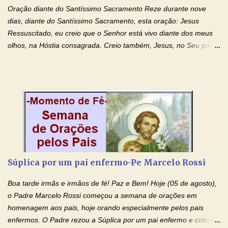
desrespeitam, que espancam ou matam a mãe na presença dos
Oração diante do Santíssimo Sacramento Reze durante nove
filhos. Mas isso não é o c...
dias, diante do Santíssimo Sacramento, esta oração: Jesus
Ressuscitado, eu creio que o Senhor está vivo diante dos meus
olhos, na Hóstia consagrada. Creio também, Jesus, no Seu poder
contra toda espécie de mal, porque o Senhor venceu, pela sua
Morte e Ressurreição, o pecado e a morte. Seu preciosíssimo
Sangue derramado cruz estpa presente na Hóstia Santa. Eu
creio, Jesus, e clamo que este Sangue seja agora derramado
sobre mim e sobre todos os meus familiares. Eu peço, Senhor
Jesus, que, pelo poder libertador e salvítico deste Sangue,
possamos nos livrar de toda opressão diabólica que possa estar
prejudicando a nossa família. Peço também que atenda, em
especial, este pedido que agora faço na Sua presença:
Súplica por um pai enfermo-Pe Marcelo Rossi
(apresente aqui o seu pedido...) Eu, desde já, agradeço de
coração, confiante que o Senhor me atenderá. Eu louvo o Pai por
Boa tarde irmãs e irmãos de fé! Paz e Bem! Hoje (05 de agosto),
ter nos dado o Senhor, Jesus, como presente de Páscoa. eu
o Padre Marcelo Rossi começou a semana de orações em
agradeço de coração ao Espíri...
homenagem aos pais, hoje orando especialmente pelos pais
enfermos. O Padre rezou a Súplica por um pai enfermo e colocou