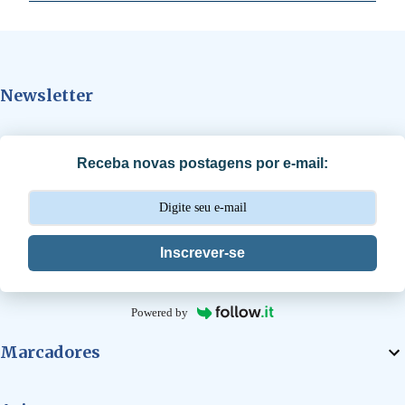
e
n
t
Newsletter
á
r
i
Receba novas postagens por e-mail:
o
s
Inscrever-se
Powered by
Marcadores