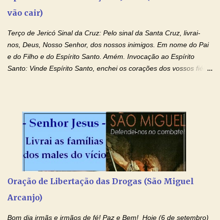
vão cair)
Terço de Jericó Sinal da Cruz: Pelo sinal da Santa Cruz, livrai-
nos, Deus, Nosso Senhor, dos nossos inimigos. Em nome do Pai
e do Filho e do Espírito Santo. Amém. Invocação ao Espírito
Santo: Vinde Espírito Santo, enchei os corações dos vossos fiéis
e acendei neles o fogo do vosso amor. Enviai o vosso Espírito e
tudo será criado. E renovareis a face da terra. Oremos: Ó Deus,
que instruístes os corações dos vossos fiéis com a luz do Espírito
Santo, fazei que apreciemos retamente todas as coisas segundo
o mesmo Espírito e gozemos sempre da sua consolação. Por
Cristo, Senhor Nosso. Amém. Creio: Creio em Deus Pai Todo-
Poderoso, Criador do céu e da terra; e em Jesus Cristo, seu
único Filho, nosso Senhor; que foi concebido pelo poder do Espí­
rito Santo; nasceu da Virgem Maria, padeceu sob Pôncio Pilatos,
Oração de Libertação das Drogas (São Miguel
foi crucificado, morto e sepultado. Desceu à mansão dos mortos;
Arcanjo)
ressuscitou ao terceiro dia; subiu aos céus, está sentado à direita
de Deus Pai todo-poderoso, donde há de vir a julgar os v...
Bom dia irmãs e irmãos de fé! Paz e Bem! Hoje (6 de setembro)