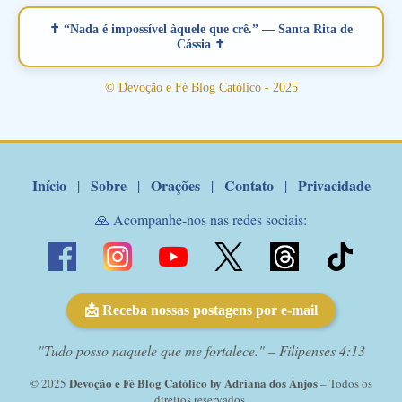
verdadeiro, ou que está com problemas no relacionamento
✝ “Nada é impossível àquele que crê.” — Santa Rita de
amoroso, creia na poderosa intercessão deste santo amigo:
Cássia ✝
Santo Antonio! Tenha fé, não desista, pois ele intercede por nós
junto a Jesus! Fique no Amor Ágape de Jesus e no Amor Materno
© Devoção e Fé Blog Católico - 2025
de Nossa Senhora. Adriana-Devoção e Fé Mensagem do Padre
Marcelo Rossi por E-mail: Amados!! Nesta quarta feira, orando
com o pod...
Início
Sobre
Orações
Contato
Privacidade
|
|
|
|
🙏 Acompanhe-nos nas redes sociais:
📩 Receba nossas postagens por e-mail
"Tudo posso naquele que me fortalece." – Filipenses 4:13
Devoção e Fé Blog Católico by Adriana dos Anjos
© 2025
– Todos os
direitos reservados.