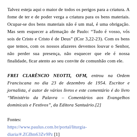
Talvez esteja aqui o maior de todos os perigos para a criatura. A
fome de ter e de poder verga a criatura para os bens materiais.
Ocupar-se dos bens materiais não é um mal, é uma obrigação.
Mas sem esquecer a afirmação de Paulo: “Tudo é vosso, vós
sois de Cristo e Cristo é de Deus” (lCor 3,22-23). Com os bens
que temos, com os nossos afazeres devemos louvar o Senhor,
não perder sua presença, não esquecer que ele é nossa
finalidade, ficar atento ao seu convite de comunhão com ele.
FREI CLARÊNCIO NEOTTI, OFM,
entrou na Ordem
Franciscana no dia 23 de dezembro de 1954. Escritor e
jornalista, é autor de vários livros e este comentário é do livro
“Ministério da Palavra – Comentários aos Evangelhos
dominicais e Festivos”, da Editora Santuário
.
[2]
Fontes:
https://www.paulus.com.br/portal/liturgia-
diaria/#.ZGBm63Zv9Pz
[1]