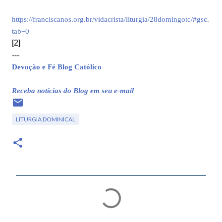
https://franciscanos.org.br/vidacrista/liturgia/28domingotc/#gsc.
tab=0
[2]
---
Devoção e Fé Blog Católico
Receba notícias do Blog em seu e-mail
LITURGIA DOMINICAL
C
o
m