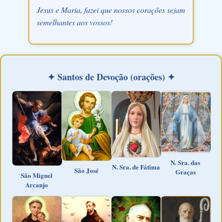
Jesus e Maria, fazei que nossos corações sejam
semelhantes aos vossos!
✦ Santos de Devoção (orações) ✦
N. Sra. das
N. Sra. de Fátima
São José
Graças
São Miguel
Arcanjo