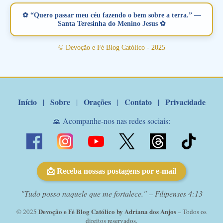
verdadeiro, ou que está com problemas no relacionamento
✿ “Quero passar meu céu fazendo o bem sobre a terra.” —
amoroso, creia na poderosa intercessão deste santo amigo:
Santa Teresinha do Menino Jesus ✿
Santo Antonio! Tenha fé, não desista, pois ele intercede por nós
junto a Jesus! Fique no Amor Ágape de Jesus e no Amor Materno
© Devoção e Fé Blog Católico - 2025
de Nossa Senhora. Adriana-Devoção e Fé Mensagem do Padre
Marcelo Rossi por E-mail: Amados!! Nesta quarta feira, orando
com o pod...
Início
Sobre
Orações
Contato
Privacidade
|
|
|
|
🙏 Acompanhe-nos nas redes sociais:
📩 Receba nossas postagens por e-mail
"Tudo posso naquele que me fortalece." – Filipenses 4:13
Devoção e Fé Blog Católico by Adriana dos Anjos
© 2025
– Todos os
direitos reservados.