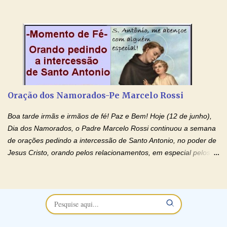
noivado e tem dificuldade em encontrar o seu marido, a sua
esposa) . O padre continua com a semana especial de orações
no programa de rádio Momento de Fé, pela cura dos
relacionamentos. Seu relacionamento está doente? Você está
sofrendo? Então ouça o Momento de Fé e entre nesta corrente
de orações abençoadas, d eixe o Amor Ágape de Jesus curar e
restaurar você e seu relacionamento. Adriana-Devoção e Fé
Oração Pelos Casais Que Estão Separados Casais que estão
Oração dos Namorados-Pe Marcelo Rossi
separados, devido ao envolvimento de outras pessoas no
relacionamento e que minaram, espiritualmente, a relação do
Boa tarde irmãs e irmãos de fé! Paz e Bem! Hoje (12 de junho),
casal. Vamos orar (coloque o seu esposo ou esposa diante de
Dia dos Namorados, o Padre Marcelo Rossi continuou a semana
Deus). "Senhor Jesus, restaura os laços ...
de orações pedindo a intercessão de Santo Antonio, no poder de
Jesus Cristo, orando pelos relacionamentos, em especial pelos
namorados . O Padre rezou a Oração dos Namorados e colocou
no Facebook a mesma oração em formato de papiro e cin co
maravilhosos cartões que coloquei aqui para vocês. Não perca
esta abençoada semana no Momento de Fé do Padre Marcelo,
vamos juntos formar esta forte corrente de orações. Você que
está sonhando em encontrar um companheiro(a), um amor