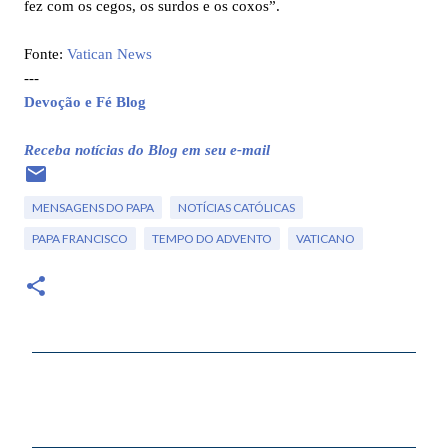
fez com os cegos, os surdos e os coxos”.
Fonte:
Vatican News
---
Devoção e Fé Blog
Receba notícias do Blog em seu e-mail
MENSAGENS DO PAPA
NOTÍCIAS CATÓLICAS
PAPA FRANCISCO
TEMPO DO ADVENTO
VATICANO
C
o
m