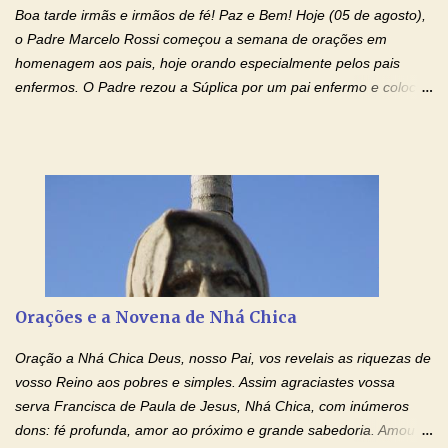
quarta feira, vamos orar pelas pessoas que sofrem com as
Boa tarde irmãs e irmãos de fé! Paz e Bem! Hoje (05 de agosto),
doenças do coração, NO SAGRADO CORAÇÃO DE JESUS E NO
o Padre Marcelo Rossi começou a semana de orações em
IMACULADO CORAÇÃO DE MAR...
homenagem aos pais, hoje orando especialmente pelos pais
enfermos. O Padre rezou a Súplica por um pai enfermo e colocou
no Facebook a mesma oração em formato de papiro e cin co
maravilhosos cartões que coloquei aqui para vocês. Tenha uma
iluminada semana no Amor Ágape de Jesus e no Amor Materno
de Nossa Senhora. Adriana dos Anjos-Devoção e Fé Mensagem
do Padre Marcelo Rossi por E-mail e Facebook: Como foi
anunciado ontem, entramos em uma semana de homenagens
aos nossos pais. Hoje nossas orações serão focadas nos pais
que não se encontram bem de saúde, OS PAIS ENFERMOS!
Amados, durante toda esta semana vamos orar pelos nossos
Orações e a Novena de Nhá Chica
pais. Vamos dedicar um dia para os pais mais idosos, pais que
estão doentes, pais que estão longe dos filhos, pais que já são
Oração a Nhá Chica Deus, nosso Pai, vos revelais as riquezas de
falecidos, pais que tem problemas com vícios, enfim, vamos orar
vosso Reino aos pobres e simples. Assim agraciastes vossa
para todos os pais. Hoje vamos d...
serva Francisca de Paula de Jesus, Nhá Chica, com inúmeros
dons: fé profunda, amor ao próximo e grande sabedoria. Amou a