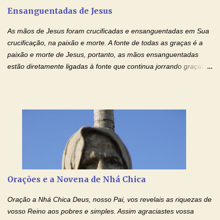
Ensanguentadas de Jesus
interesse, não se irrita, não guarda rancor. Não se alegra com a
injustiça, mas regozija-se com a verdade. T...
As mãos de Jesus foram crucificadas e ensanguentadas em Sua
crucificação, na paixão e morte. A fonte de todas as graças é a
paixão e morte de Jesus, portanto, as mãos ensanguentadas
estão diretamente ligadas à fonte que continua jorrando graças
sobre graças. Oração para Pedir o Poder das Mãos
Ensanguentadas de Jesus (cura física e espiritual) "Cura-me,
Senhor Jesus! Jesus, coloca Tuas Mãos benditas,
ensanguentadas, chagadas e abertas, sobre mim, neste
momento. Sinto-me completamente sem forças para prosseguir,
carregando as minhas cruzes. Preciso que a força e o poder de
Tuas Mãos, que suportaram a mais profunda dor ao serem
pregadas na Cruz, reergam-me e curem-me agora. Jesus, não
peço somente por mim, mas também por todos aqueles que mais
Orações e a Novena de Nhá Chica
amo. Nós precisamos desesperadamente de cura física e
espiritual, através do toque consolador de tuas Mãos
Oração a Nhá Chica Deus, nosso Pai, vos revelais as riquezas de
ensanguentadas e infinitamente poderosas. Eu reconheço,
vosso Reino aos pobres e simples. Assim agraciastes vossa
apesar de toda a minha limitação e da infinidade dos meus ...