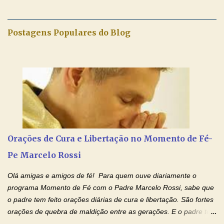
Igreja e manteve uma terna devoção à Imaculada Conceição. Por
sua intercessão, concedei-nos a graça de que precisamos….. E
dai-nos a alegria de vê-la elevada à honra dos altares. Por nosso
Postagens Populares do Blog
Senhor Jesus Cristo, vosso Filho, na unidade do Espírito Santo.
Amém. Novena a Nhá Chica (Oração para obter os favores
celestiais através da intercessão da Serva de Deus Nhá Chica)
(Rezar durante nove dias seguidos ou intercalados) Nhá Chica,
recorro a vós como intercessora entre a Bondade Divina e as
necessidades humanas. Peço-vos, como favor espiritual, que
entregueis nas mãos do Santíssimo o meu pedido urgente (Fazer
o pedido). Acolhei, Nhá Chica, no vosso coração bondoso as
minhas necessidades e amparai-me nesta oração (Fazer o ...
Orações de Cura e Libertação no Momento de Fé-
Pe Marcelo Rossi
Olá amigas e amigos de fé! Para quem ouve diariamente o
programa Momento de Fé com o Padre Marcelo Rossi, sabe que
o padre tem feito orações diárias de cura e libertação. São fortes
orações de quebra de maldição entre as gerações. E o padre tem
deixado as orações no facebook dele, mas como sei que muitas