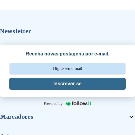
e
n
t
Newsletter
á
r
i
Receba novas postagens por e-mail:
o
s
Inscrever-se
Powered by
Marcadores