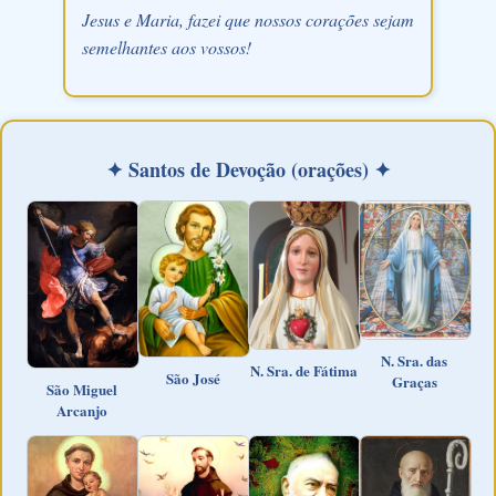
Jesus e Maria, fazei que nossos corações sejam
semelhantes aos vossos!
✦ Santos de Devoção (orações) ✦
N. Sra. das
N. Sra. de Fátima
São José
Graças
São Miguel
Arcanjo