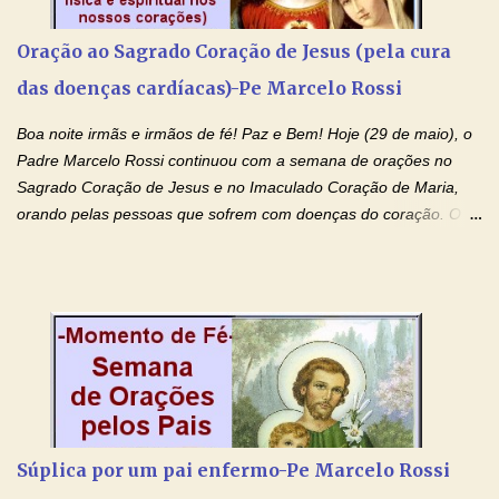
prejudicando a nossa família. Peço também que atenda, em
especial, este pedido que agora faço na Sua presença:
Oração ao Sagrado Coração de Jesus (pela cura
(apresente aqui o seu pedido...) Eu, desde já, agradeço de
das doenças cardíacas)-Pe Marcelo Rossi
coração, confiante que o Senhor me atenderá. Eu louvo o Pai por
ter nos dado o Senhor, Jesus, como presente de Páscoa. eu
Boa noite irmãs e irmãos de fé! Paz e Bem! Hoje (29 de maio), o
agradeço de coração ao Espíri...
Padre Marcelo Rossi continuou com a semana de orações no
Sagrado Coração de Jesus e no Imaculado Coração de Maria,
orando pelas pessoas que sofrem com doenças do coração. O
Padre rezou a Oração ao Sagrado Coração de Jesus e colocou
no Facebook a mesma oração em formato de papiro e cin co
maravilhosos cartões que coloquei aqui para vocês. Não perca
esta abençoada semana de orações no programa de rádio
Momento de Fé, vamos juntos formar uma forte corrente de
orações com o Padre Marcelo. Não desista do milagre, da cura;
tenha fé, creia firmemente e ore incessantemente até que o
Kairós aconteça em sua vida. Fique no Amor Ágape de Jesus e
no Amor Materno de Nossa Senhora. Adriana-Devoção e Fé
Súplica por um pai enfermo-Pe Marcelo Rossi
Mensagem do Padre Marcelo Rossi por E-mail: Amados!! Nesta