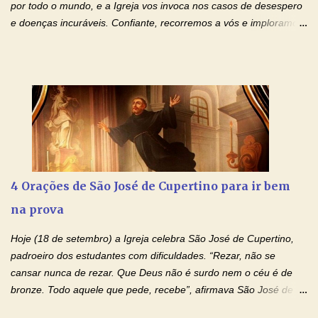
por todo o mundo, e a Igreja vos invoca nos casos de desespero
e doenças incuráveis. Confiante, recorremos a vós e imploramos
o vosso auxílio no transe difícil em que nos encontramos.
Concedei-nos a graça, juntamente com todas as que
necessitamos, dando-nos saúde para o corpo e para a alma.
Queremos sempre lembrar-nos deste favor, da vossa intercessão
e invocar-vos como nosso patrono, para maior glória de Deus e o
bem de nossas almas. São Charbel! Rogai por Nós e por todos
aqueles que invocam o vosso nome e auxílio. Amén. Oração 2 Ó
Deus, admirável em Vossos Santos, Vós que inspirastes a São
Charbel seguir o caminho da perfeição, lhe concedestes a graça
4 Orações de São José de Cupertino para ir bem
e a força para fazer triunfar, na sua vida, o heroísmo das virtudes
na prova
monásticas: a obediência, a castidade e a voluntária pobreza, e
manifestastes o poder de sua intercessão por numerosos
Hoje (18 de setembro) a Igreja celebra São José de Cupertino,
milagres e gra...
padroeiro dos estudantes com dificuldades. “Rezar, não se
cansar nunca de rezar. Que Deus não é surdo nem o céu é de
bronze. Todo aquele que pede, recebe”, afirmava São José de
Cupertino, o franciscano que não era bom nos estudos, mas que