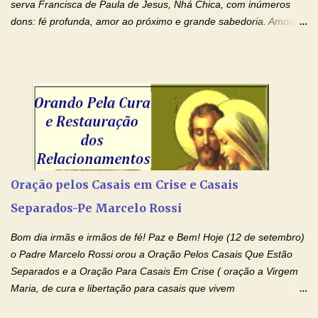
serva Francisca de Paula de Jesus, Nhá Chica, com inúmeros
dons: fé profunda, amor ao próximo e grande sabedoria. Amou a
Igreja e manteve uma terna devoção à Imaculada Conceição. Por
sua intercessão, concedei-nos a graça de que precisamos….. E
dai-nos a alegria de vê-la elevada à honra dos altares. Por nosso
Senhor Jesus Cristo, vosso Filho, na unidade do Espírito Santo.
Amém. Novena a Nhá Chica (Oração para obter os favores
celestiais através da intercessão da Serva de Deus Nhá Chica)
(Rezar durante nove dias seguidos ou intercalados) Nhá Chica,
recorro a vós como intercessora entre a Bondade Divina e as
necessidades humanas. Peço-vos, como favor espiritual, que
Oração pelos Casais em Crise e Casais
entregueis nas mãos do Santíssimo o meu pedido urgente (Fazer
Separados-Pe Marcelo Rossi
o pedido). Acolhei, Nhá Chica, no vosso coração bondoso as
minhas necessidades e amparai-me nesta oração (Fazer o ...
Bom dia irmãs e irmãos de fé! Paz e Bem! Hoje (12 de setembro)
o Padre Marcelo Rossi orou a Oração Pelos Casais Que Estão
Separados e a Oração Para Casais Em Crise ( oração a Virgem
Maria, de cura e libertação para casais que vivem
relacionamentos conturbados, não conseguem firmar namoro,