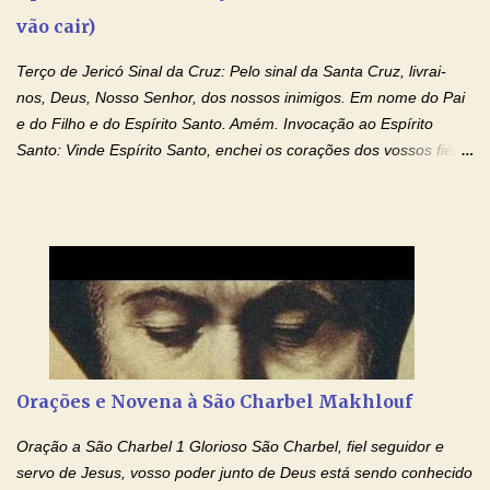
vão cair)
Terço de Jericó Sinal da Cruz: Pelo sinal da Santa Cruz, livrai-
nos, Deus, Nosso Senhor, dos nossos inimigos. Em nome do Pai
e do Filho e do Espírito Santo. Amém. Invocação ao Espírito
Santo: Vinde Espírito Santo, enchei os corações dos vossos fiéis
e acendei neles o fogo do vosso amor. Enviai o vosso Espírito e
tudo será criado. E renovareis a face da terra. Oremos: Ó Deus,
que instruístes os corações dos vossos fiéis com a luz do Espírito
Santo, fazei que apreciemos retamente todas as coisas segundo
o mesmo Espírito e gozemos sempre da sua consolação. Por
Cristo, Senhor Nosso. Amém. Creio: Creio em Deus Pai Todo-
Poderoso, Criador do céu e da terra; e em Jesus Cristo, seu
único Filho, nosso Senhor; que foi concebido pelo poder do Espí­
rito Santo; nasceu da Virgem Maria, padeceu sob Pôncio Pilatos,
Orações e Novena à São Charbel Makhlouf
foi crucificado, morto e sepultado. Desceu à mansão dos mortos;
ressuscitou ao terceiro dia; subiu aos céus, está sentado à direita
Oração a São Charbel 1 Glorioso São Charbel, fiel seguidor e
de Deus Pai todo-poderoso, donde há de vir a julgar os v...
servo de Jesus, vosso poder junto de Deus está sendo conhecido