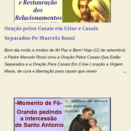
celestiais através da intercessão da Serva de Deus Nhá Chica)
(Rezar durante nove dias seguidos ou intercalados) Nhá Chica,
recorro a vós como intercessora entre a Bondade Divina e as
necessidades humanas. Peço-vos, como favor espiritual, que
Oração pelos Casais em Crise e Casais
entregueis nas mãos do Santíssimo o meu pedido urgente (Fazer
Separados-Pe Marcelo Rossi
o pedido). Acolhei, Nhá Chica, no vosso coração bondoso as
minhas necessidades e amparai-me nesta oração (Fazer o ...
Bom dia irmãs e irmãos de fé! Paz e Bem! Hoje (12 de setembro)
o Padre Marcelo Rossi orou a Oração Pelos Casais Que Estão
Separados e a Oração Para Casais Em Crise ( oração a Virgem
Maria, de cura e libertação para casais que vivem
relacionamentos conturbados, não conseguem firmar namoro,
noivado e tem dificuldade em encontrar o seu marido, a sua
esposa) . O padre continua com a semana especial de orações
no programa de rádio Momento de Fé, pela cura dos
relacionamentos. Seu relacionamento está doente? Você está
sofrendo? Então ouça o Momento de Fé e entre nesta corrente
de orações abençoadas, d eixe o Amor Ágape de Jesus curar e
restaurar você e seu relacionamento. Adriana-Devoção e Fé