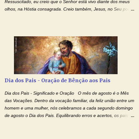
Ressuscitado, eu creio que o Senhor está vivo diante dos meus
olhos, na Hóstia consagrada. Creio também, Jesus, no Seu poder
contra toda espécie de mal, porque o Senhor venceu, pela sua
Morte e Ressurreição, o pecado e a morte. Seu preciosíssimo
Sangue derramado cruz estpa presente na Hóstia Santa. Eu
creio, Jesus, e clamo que este Sangue seja agora derramado
sobre mim e sobre todos os meus familiares. Eu peço, Senhor
Jesus, que, pelo poder libertador e salvítico deste Sangue,
possamos nos livrar de toda opressão diabólica que possa estar
prejudicando a nossa família. Peço também que atenda, em
especial, este pedido que agora faço na Sua presença:
Dia dos Pais - Oração de Bênção aos Pais
(apresente aqui o seu pedido...) Eu, desde já, agradeço de
coração, confiante que o Senhor me atenderá. Eu louvo o Pai por
Dia dos Pais - Significado e Oração O mês de agosto é o Mês
ter nos dado o Senhor, Jesus, como presente de Páscoa. eu
das Vocações. Dentro da vocação familiar, da feliz união entre um
agradeço de coração ao Espíri...
homem e uma mulher, nós celebramos a cada segundo domingo
de agosto o Dia dos Pais. Equilibrando erros e acertos, os pais
têm um papel importante na formação do caráter e no decorrer
da vida dos filhos. Os pais acompanham seu crescimento, seu
desenvolvimento intelectual e se esforçam para dar aos filhos,