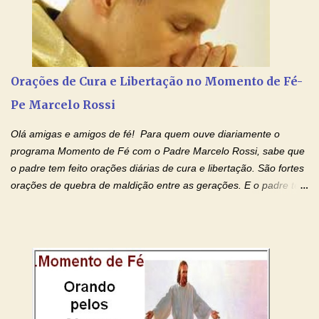
que não se encontram bem de saúde, OS PAIS ENFERMOS!
Amados, durante toda esta semana vamos orar pelos nossos
pais. Vamos dedicar um dia para os pais mais idosos, pais que
estão doentes, pais que estão longe dos filhos, pais que já são
falecidos, pais que tem problemas com vícios, enfim, vamos orar
Orações de Cura e Libertação no Momento de Fé-
para todos os pais. Hoje vamos d...
Pe Marcelo Rossi
Olá amigas e amigos de fé! Para quem ouve diariamente o
programa Momento de Fé com o Padre Marcelo Rossi, sabe que
o padre tem feito orações diárias de cura e libertação. São fortes
orações de quebra de maldição entre as gerações. E o padre tem
deixado as orações no facebook dele, mas como sei que muitas
pessoas não tem facebook, então resolvi copiar as orações e
colocar aqui no Blog. Espero que ajude quem estava procurando
por estas valiosas orações. Tenham um lindo fim de semana na
paz de Jesus Cristo e no amor de Maria Santíssima. Adriana-
Devoção e Fé Clique para acessar: Facebook Padre Marcelo
Rossi Site Padre Marcelo Rossi (para ouvir o Momento de Fé)