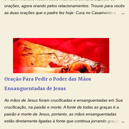
orações, agora orando pelos relacionamentos. Trouxe para vocês
as duas orações que o padre fez hoje: Cura no Casamento e a
Oração Pela Reconciliação Dos Cônjuges . Se você está
sofrendo em seu relacionamento amoroso, faça alguma coisa por
ele antes de desistir: Ore! Entre nesta corrente diária de orações
com o Momento de Fé. Que Deus abençoe e que todo
relacionamento seja fortalecido e curado no amor Ágape de
Jesus. Adriana-Devoção e Fé Mensagem do Padre Marcelo Rossi
em seu Facebook: Amados, iniciamos uma semana para orar
pelos relacionamentos. Diz a Bíblia sagrada: "O amor é paciente,
o amor é prestativo; não é invejoso, não se ostenta, não se incha
Oração Para Pedir o Poder das Mãos
de orgulho. Nada faz de inconveniente, não procura o seu próprio
Ensanguentadas de Jesus
interesse, não se irrita, não guarda rancor. Não se alegra com a
injustiça, mas regozija-se com a verdade. T...
As mãos de Jesus foram crucificadas e ensanguentadas em Sua
crucificação, na paixão e morte. A fonte de todas as graças é a
paixão e morte de Jesus, portanto, as mãos ensanguentadas
estão diretamente ligadas à fonte que continua jorrando graças
sobre graças. Oração para Pedir o Poder das Mãos