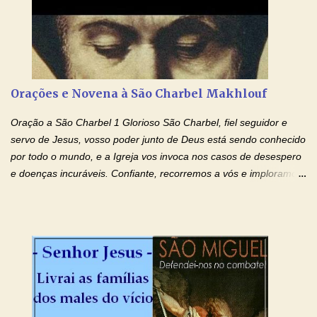
mim o teu fervor, a tua sabedoria e a tua fé. Mostra tua bondade,
ajudando-me e eu me esforçarei para imitar tuas virtudes.
Glória… Amável protetor meu, o estudo geralmente é difícil, duro
e entediante para mim. Tu podes deixar tudo isso mais fácil e
agradável. Espera somente meu chamado. Eu te prometo um
Orações e Novena à São Charbel Makhlouf
esforço maior em meus estudos e uma vida mais digna de tua
santidade. Glória… Deus, que quiseste atrair tudo a teu unigênito
Oração a São Charbel 1 Glorioso São Charbel, fiel seguidor e
Filho, que foi crucificado, permite que, pelos méritos e exemplos
servo de Jesus, vosso poder junto de Deus está sendo conhecido
de te...
por todo o mundo, e a Igreja vos invoca nos casos de desespero
e doenças incuráveis. Confiante, recorremos a vós e imploramos
o vosso auxílio no transe difícil em que nos encontramos.
Concedei-nos a graça, juntamente com todas as que
necessitamos, dando-nos saúde para o corpo e para a alma.
Queremos sempre lembrar-nos deste favor, da vossa intercessão
e invocar-vos como nosso patrono, para maior glória de Deus e o
bem de nossas almas. São Charbel! Rogai por Nós e por todos
aqueles que invocam o vosso nome e auxílio. Amén. Oração 2 Ó
Deus, admirável em Vossos Santos, Vós que inspirastes a São