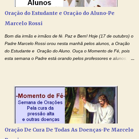
Tocai, Cura! E Restaura! "Jesus, no poder de Seu Nome, peço
agora que as águas do meu batismo fluam para trás através das
Oração do Estudante e Oração do Aluno-Pe
gerações, através de todas as raízes da minha árvore
Marcelo Rossi
genealógica. Que o Sangue de Jesus, purificador e vivificante,
flua através de todas as gerações: primeira...
Bom dia irmãs e irmãos de fé. Paz e Bem! Hoje (17 de outubro) o
Padre Marcelo Rossi orou nesta manhã pelos alunos, a Oração
do Estudante e Oração do Aluno. Ouça o Momento de Fé, pois
esta semana o Padre está orando pelos professores e alunos.
Você que está em semana de provas, que está estudando para
concursos, vestibulares, para o Enem; além de estudar, se
prepare também orando para permancer tranquilo, pronto
intelectualmente e espiritualmente para o dia da prova. Confie no
amor Ágape de Jesus e no amor materno de Nossa Senhora.
Fique com a paz de Jesus e o amor de Maria! Adriana-Devoção e
Fé Oração do Estudante I Senhor, eu sou estudante, e por sinal,
inteligente. Prova isto é o fato de eu estar aqui, conversando com
o Senhor. Obrigado pelo dom da inteligência e pela possibilidade
Oração De Cura De Todas As Doenças-Pe Marcelo
de estudar. Mas, como o Senhor sabe, a vida de estudante nem