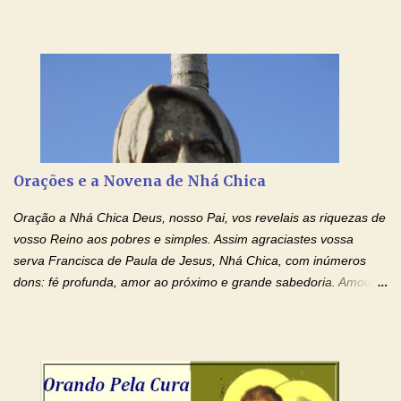
Ensanguentadas de Jesus (cura física e espiritual) "Cura-me,
Senhor Jesus! Jesus, coloca Tuas Mãos benditas,
ensanguentadas, chagadas e abertas, sobre mim, neste
momento. Sinto-me completamente sem forças para prosseguir,
carregando as minhas cruzes. Preciso que a força e o poder de
Tuas Mãos, que suportaram a mais profunda dor ao serem
pregadas na Cruz, reergam-me e curem-me agora. Jesus, não
peço somente por mim, mas também por todos aqueles que mais
Orações e a Novena de Nhá Chica
amo. Nós precisamos desesperadamente de cura física e
espiritual, através do toque consolador de tuas Mãos
Oração a Nhá Chica Deus, nosso Pai, vos revelais as riquezas de
ensanguentadas e infinitamente poderosas. Eu reconheço,
vosso Reino aos pobres e simples. Assim agraciastes vossa
apesar de toda a minha limitação e da infinidade dos meus ...
serva Francisca de Paula de Jesus, Nhá Chica, com inúmeros
dons: fé profunda, amor ao próximo e grande sabedoria. Amou a
Igreja e manteve uma terna devoção à Imaculada Conceição. Por
sua intercessão, concedei-nos a graça de que precisamos….. E
dai-nos a alegria de vê-la elevada à honra dos altares. Por nosso
Senhor Jesus Cristo, vosso Filho, na unidade do Espírito Santo.
Amém. Novena a Nhá Chica (Oração para obter os favores