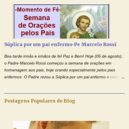
conforto, boa alimentação, educação de qualidade. E, em geral,
procuram orientá-los para que enfrentem o mundo, com suas
alegrias, com seus dissabores. Acompanham-nos em suas
vitórias, em seus fracassos, em suas lutas. É claro que há
exceções, mas essas exceções só confirmam uma regra porque
pais que não se preocupam com seus filhos não estão no seu
Súplica por um pai enfermo-Pe Marcelo Rossi
estado natural, normal. O mundo de hoje apresenta anomalias
absurdas. Temos notícia de pais que torturam seus filhos, que os
Boa tarde irmãs e irmãos de fé! Paz e Bem! Hoje (05 de agosto),
desrespeitam, que espancam ou matam a mãe na presença dos
o Padre Marcelo Rossi começou a semana de orações em
filhos. Mas isso não é o c...
homenagem aos pais, hoje orando especialmente pelos pais
enfermos. O Padre rezou a Súplica por um pai enfermo e colocou
no Facebook a mesma oração em formato de papiro e cin co
maravilhosos cartões que coloquei aqui para vocês. Tenha uma
iluminada semana no Amor Ágape de Jesus e no Amor Materno
Postagens Populares do Blog
de Nossa Senhora. Adriana dos Anjos-Devoção e Fé Mensagem
do Padre Marcelo Rossi por E-mail e Facebook: Como foi
anunciado ontem, entramos em uma semana de homenagens
aos nossos pais. Hoje nossas orações serão focadas nos pais