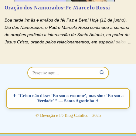
Oração Pelos Casais Que Estão Separados Casais que estão
Oração dos Namorados-Pe Marcelo Rossi
separados, devido ao envolvimento de outras pessoas no
relacionamento e que minaram, espiritualmente, a relação do
Boa tarde irmãs e irmãos de fé! Paz e Bem! Hoje (12 de junho),
casal. Vamos orar (coloque o seu esposo ou esposa diante de
Dia dos Namorados, o Padre Marcelo Rossi continuou a semana
Deus). "Senhor Jesus, restaura os laços ...
de orações pedindo a intercessão de Santo Antonio, no poder de
Jesus Cristo, orando pelos relacionamentos, em especial pelos
namorados . O Padre rezou a Oração dos Namorados e colocou
no Facebook a mesma oração em formato de papiro e cin co
maravilhosos cartões que coloquei aqui para vocês. Não perca
esta abençoada semana no Momento de Fé do Padre Marcelo,
vamos juntos formar esta forte corrente de orações. Você que
está sonhando em encontrar um companheiro(a), um amor
verdadeiro, ou que está com problemas no relacionamento
✝ “Cristo não disse: ‘Eu sou o costume’, mas sim: ‘Eu sou a
amoroso, creia na poderosa intercessão deste santo amigo:
Verdade’.” — Santo Agostinho ✝
Santo Antonio! Tenha fé, não desista, pois ele intercede por nós
junto a Jesus! Fique no Amor Ágape de Jesus e no Amor Materno
© Devoção e Fé Blog Católico - 2025
de Nossa Senhora. Adriana-Devoção e Fé Mensagem do Padre
Marcelo Rossi por E-mail: Amados!! Nesta quarta feira, orando