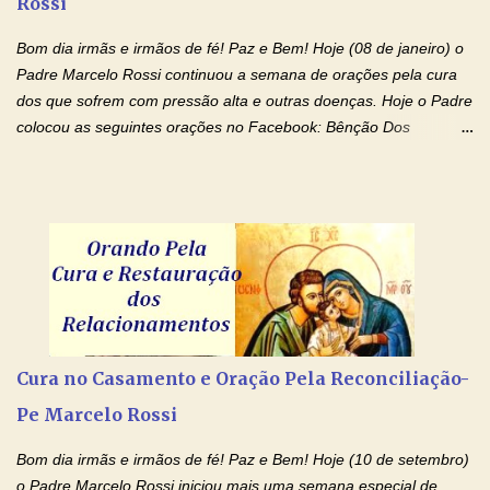
Rossi
sempre é fácil. A rotina cansa e o aprender exige uma série de
renúncias: o meu cinema, o meu jogo pr...
Bom dia irmãs e irmãos de fé! Paz e Bem! Hoje (08 de janeiro) o
Padre Marcelo Rossi continuou a semana de orações pela cura
dos que sofrem com pressão alta e outras doenças. Hoje o Padre
colocou as seguintes orações no Facebook: Bênção Dos
Enfermos , Oração De Cura De Todas As Doenças e Oração À
Nossa Senhora Da Saúde II . Que Deus abençoe vocês. Fiquem
com o Amor Ágape de Jesus e o Amor Materno de Nossa
Senhora! Adriana-Devoção e Fé Bênção Dos Enfermos O Senhor
Jesus esteja ao vosso lado, para vos defender, dentro de vós,
para vos conservar; diante de vós, pra vos conduzir; atrás de vós
para vos guardar; acima de vós, para vos abençoar. Ele que vive
e reina pelos séculos dos séculos. Amém! Oração De Cura De
Todas As Doenças Senhor Jesus, suplicamos no poder de Teu
Cura no Casamento e Oração Pela Reconciliação-
Nome † (sinal da cruz), que está acima de todo Nome, que todos
Pe Marcelo Rossi
os padrões de enfermidade física transmitidos em minha linha de
família, deixem de existir. Na Tua graça, Senhor, cortamos todos
Bom dia irmãs e irmãos de fé! Paz e Bem! Hoje (10 de setembro)
os laços...
o Padre Marcelo Rossi iniciou mais uma semana especial de