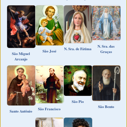
N. Sra. das
N. Sra. de Fátima
São José
Graças
São Miguel
Arcanjo
São Pio
São Bento
São Francisco
Santo Antônio