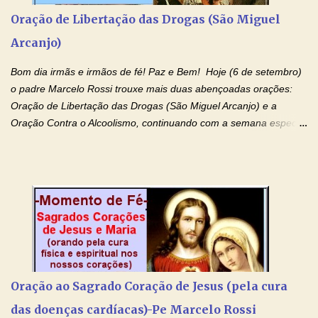
Charbel seguir o caminho da perfeição, lhe concedestes a graça
Oração de Libertação das Drogas (São Miguel
e a força para fazer triunfar, na sua vida, o heroísmo das virtudes
Arcanjo)
monásticas: a obediência, a castidade e a voluntária pobreza, e
manifestastes o poder de sua intercessão por numerosos
Bom dia irmãs e irmãos de fé! Paz e Bem! Hoje (6 de setembro)
milagres e gra...
o padre Marcelo Rossi trouxe mais duas abençoadas orações:
Oração de Libertação das Drogas (São Miguel Arcanjo) e a
Oração Contra o Alcoolismo, continuando com a semana especial
de orações para cura dos vícios. Todos são capazes de se
libertar deste mal, bastar ter fé, acreditar verdadeiramente e
entregar a vida totalmente nas mãos de Jesus. Deixe o amor
Ágape de nosso Pai Santo - Jesus - te curar, deixe nossa
Mãezinha do Céu - Maria - te proteger com Seu divino manto.
Não desista, Jesus irá curar todas suas feridas, Creia! Adriana-
Devoção e Fé Oração de Libertação das Drogas (São Miguel
Arcanjo) "Senhor, Pai Eterno, em Nome de Teu Filho Jesus,
Nosso Senhor Jesus Cristo, concedei a vida a todos aqueles que
Oração ao Sagrado Coração de Jesus (pela cura
se encontram encarcerados em um vício, escravos de alguma
das doenças cardíacas)-Pe Marcelo Rossi
droga. Senhor, Pai Poderoso e cheio de Misericórdia, na