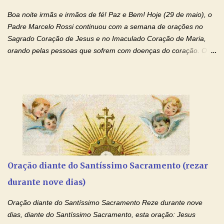
autoridade do Nome de Jesus libertai da escravidão do vício das
Boa noite irmãs e irmãos de fé! Paz e Bem! Hoje (29 de maio), o
drogas, c...
Padre Marcelo Rossi continuou com a semana de orações no
Sagrado Coração de Jesus e no Imaculado Coração de Maria,
orando pelas pessoas que sofrem com doenças do coração. O
Padre rezou a Oração ao Sagrado Coração de Jesus e colocou
no Facebook a mesma oração em formato de papiro e cin co
maravilhosos cartões que coloquei aqui para vocês. Não perca
esta abençoada semana de orações no programa de rádio
Momento de Fé, vamos juntos formar uma forte corrente de
orações com o Padre Marcelo. Não desista do milagre, da cura;
tenha fé, creia firmemente e ore incessantemente até que o
Kairós aconteça em sua vida. Fique no Amor Ágape de Jesus e
no Amor Materno de Nossa Senhora. Adriana-Devoção e Fé
Oração diante do Santíssimo Sacramento (rezar
Mensagem do Padre Marcelo Rossi por E-mail: Amados!! Nesta
durante nove dias)
quarta feira, vamos orar pelas pessoas que sofrem com as
doenças do coração, NO SAGRADO CORAÇÃO DE JESUS E NO
Oração diante do Santíssimo Sacramento Reze durante nove
IMACULADO CORAÇÃO DE MAR...
dias, diante do Santíssimo Sacramento, esta oração: Jesus