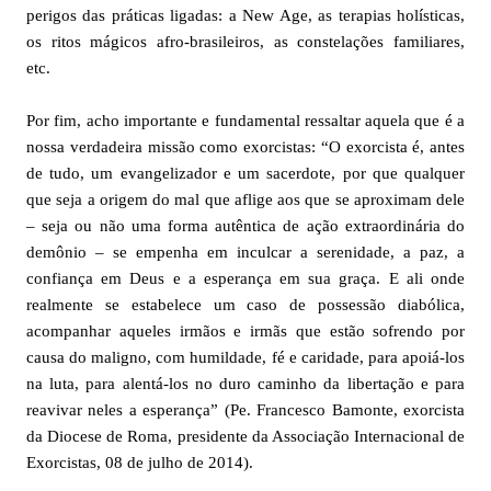
perigos das práticas ligadas: a New Age, as terapias holísticas,
os ritos mágicos afro-brasileiros, as constelações familiares,
etc.
Por fim, acho importante e fundamental ressaltar aquela que é a
nossa verdadeira missão como exorcistas: “O exorcista é, antes
de tudo, um evangelizador e um sacerdote, por que qualquer
que seja a origem do mal que aflige aos que se aproximam dele
– seja ou não uma forma autêntica de ação extraordinária do
demônio – se empenha em inculcar a serenidade, a paz, a
confiança em Deus e a esperança em sua graça. E ali onde
realmente se estabelece um caso de possessão diabólica,
acompanhar aqueles irmãos e irmãs que estão sofrendo por
causa do maligno, com humildade, fé e caridade, para apoiá-los
na luta, para alentá-los no duro caminho da libertação e para
reavivar neles a esperança” (Pe. Francesco Bamonte, exorcista
da Diocese de Roma, presidente da Associação Internacional de
Exorcistas, 08 de julho de 2014).