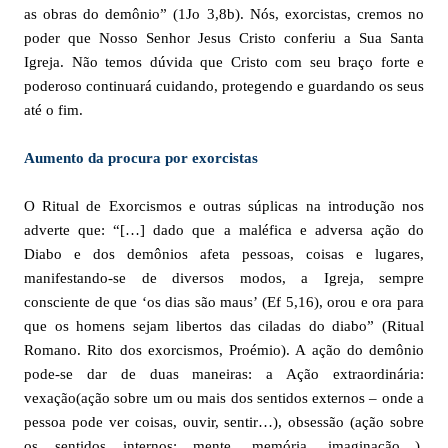
as obras do demônio” (1Jo 3,8b). Nós, exorcistas, cremos no
poder que Nosso Senhor Jesus Cristo conferiu a Sua Santa
Igreja. Não temos dúvida que Cristo com seu braço forte e
poderoso continuará cuidando, protegendo e guardando os seus
até o fim.
Aumento da procura por exorcistas
O Ritual de Exorcismos e outras súplicas na introdução nos
adverte que: “[…] dado que a maléfica e adversa ação do
Diabo e dos demônios afeta pessoas, coisas e lugares,
manifestando-se de diversos modos, a Igreja, sempre
consciente de que ‘os dias são maus’ (Ef 5,16), orou e ora para
que os homens sejam libertos das ciladas do diabo” (Ritual
Romano. Rito dos exorcismos, Proémio). A ação do demônio
pode-se dar de duas maneiras: a Ação extraordinária:
vexação(ação sobre um ou mais dos sentidos externos – onde a
pessoa pode ver coisas, ouvir, sentir…), obsessão (ação sobre
os sentidos internos: mente, memória, imaginação…),