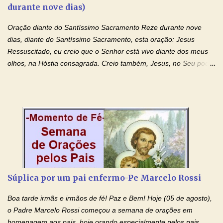
durante nove dias)
monásticas: a obediência, a castidade e a voluntária pobreza, e
manifestastes o poder de sua intercessão por numerosos
Oração diante do Santíssimo Sacramento Reze durante nove
milagres e gra...
dias, diante do Santíssimo Sacramento, esta oração: Jesus
Ressuscitado, eu creio que o Senhor está vivo diante dos meus
olhos, na Hóstia consagrada. Creio também, Jesus, no Seu poder
contra toda espécie de mal, porque o Senhor venceu, pela sua
Morte e Ressurreição, o pecado e a morte. Seu preciosíssimo
Sangue derramado cruz estpa presente na Hóstia Santa. Eu
creio, Jesus, e clamo que este Sangue seja agora derramado
sobre mim e sobre todos os meus familiares. Eu peço, Senhor
Jesus, que, pelo poder libertador e salvítico deste Sangue,
possamos nos livrar de toda opressão diabólica que possa estar
prejudicando a nossa família. Peço também que atenda, em
especial, este pedido que agora faço na Sua presença:
Súplica por um pai enfermo-Pe Marcelo Rossi
(apresente aqui o seu pedido...) Eu, desde já, agradeço de
coração, confiante que o Senhor me atenderá. Eu louvo o Pai por
Boa tarde irmãs e irmãos de fé! Paz e Bem! Hoje (05 de agosto),
ter nos dado o Senhor, Jesus, como presente de Páscoa. eu
o Padre Marcelo Rossi começou a semana de orações em
agradeço de coração ao Espíri...
homenagem aos pais, hoje orando especialmente pelos pais