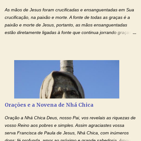
injustiça, mas regozija-se com a verdade. T...
As mãos de Jesus foram crucificadas e ensanguentadas em Sua
crucificação, na paixão e morte. A fonte de todas as graças é a
paixão e morte de Jesus, portanto, as mãos ensanguentadas
estão diretamente ligadas à fonte que continua jorrando graças
sobre graças. Oração para Pedir o Poder das Mãos
Ensanguentadas de Jesus (cura física e espiritual) "Cura-me,
Senhor Jesus! Jesus, coloca Tuas Mãos benditas,
ensanguentadas, chagadas e abertas, sobre mim, neste
momento. Sinto-me completamente sem forças para prosseguir,
carregando as minhas cruzes. Preciso que a força e o poder de
Tuas Mãos, que suportaram a mais profunda dor ao serem
pregadas na Cruz, reergam-me e curem-me agora. Jesus, não
peço somente por mim, mas também por todos aqueles que mais
Orações e a Novena de Nhá Chica
amo. Nós precisamos desesperadamente de cura física e
espiritual, através do toque consolador de tuas Mãos
Oração a Nhá Chica Deus, nosso Pai, vos revelais as riquezas de
ensanguentadas e infinitamente poderosas. Eu reconheço,
vosso Reino aos pobres e simples. Assim agraciastes vossa
apesar de toda a minha limitação e da infinidade dos meus ...
serva Francisca de Paula de Jesus, Nhá Chica, com inúmeros
dons: fé profunda, amor ao próximo e grande sabedoria. Amou a