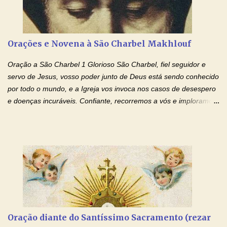
Glória… Amável protetor meu, o estudo geralmente é difícil, duro
e entediante para mim. Tu podes deixar tudo isso mais fácil e
agradável. Espera somente meu chamado. Eu te prometo um
Orações e Novena à São Charbel Makhlouf
esforço maior em meus estudos e uma vida mais digna de tua
santidade. Glória… Deus, que quiseste atrair tudo a teu unigênito
Oração a São Charbel 1 Glorioso São Charbel, fiel seguidor e
Filho, que foi crucificado, permite que, pelos méritos e exemplos
servo de Jesus, vosso poder junto de Deus está sendo conhecido
de te...
por todo o mundo, e a Igreja vos invoca nos casos de desespero
e doenças incuráveis. Confiante, recorremos a vós e imploramos
o vosso auxílio no transe difícil em que nos encontramos.
Concedei-nos a graça, juntamente com todas as que
necessitamos, dando-nos saúde para o corpo e para a alma.
Queremos sempre lembrar-nos deste favor, da vossa intercessão
e invocar-vos como nosso patrono, para maior glória de Deus e o
bem de nossas almas. São Charbel! Rogai por Nós e por todos
aqueles que invocam o vosso nome e auxílio. Amén. Oração 2 Ó
Deus, admirável em Vossos Santos, Vós que inspirastes a São
Charbel seguir o caminho da perfeição, lhe concedestes a graça
Oração diante do Santíssimo Sacramento (rezar
e a força para fazer triunfar, na sua vida, o heroísmo das virtudes