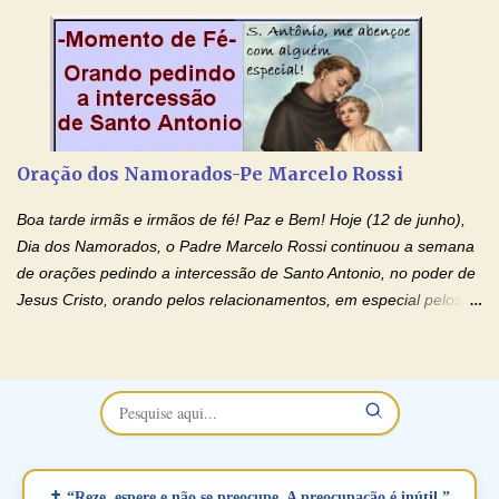
no programa de rádio Momento de Fé, pela cura dos
relacionamentos. Seu relacionamento está doente? Você está
sofrendo? Então ouça o Momento de Fé e entre nesta corrente
de orações abençoadas, d eixe o Amor Ágape de Jesus curar e
restaurar você e seu relacionamento. Adriana-Devoção e Fé
Oração Pelos Casais Que Estão Separados Casais que estão
Oração dos Namorados-Pe Marcelo Rossi
separados, devido ao envolvimento de outras pessoas no
relacionamento e que minaram, espiritualmente, a relação do
Boa tarde irmãs e irmãos de fé! Paz e Bem! Hoje (12 de junho),
casal. Vamos orar (coloque o seu esposo ou esposa diante de
Dia dos Namorados, o Padre Marcelo Rossi continuou a semana
Deus). "Senhor Jesus, restaura os laços ...
de orações pedindo a intercessão de Santo Antonio, no poder de
Jesus Cristo, orando pelos relacionamentos, em especial pelos
namorados . O Padre rezou a Oração dos Namorados e colocou
no Facebook a mesma oração em formato de papiro e cin co
maravilhosos cartões que coloquei aqui para vocês. Não perca
esta abençoada semana no Momento de Fé do Padre Marcelo,
vamos juntos formar esta forte corrente de orações. Você que
está sonhando em encontrar um companheiro(a), um amor
verdadeiro, ou que está com problemas no relacionamento
✝ “Reze, espere e não se preocupe. A preocupação é inútil.”