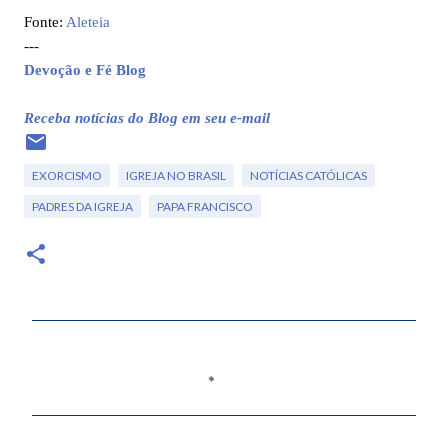
Fonte:
Aleteia
---
Devoção e Fé Blog
Receba notícias do Blog em seu e-mail
EXORCISMO
IGREJA NO BRASIL
NOTÍCIAS CATÓLICAS
PADRES DA IGREJA
PAPA FRANCISCO
C
o
m
e