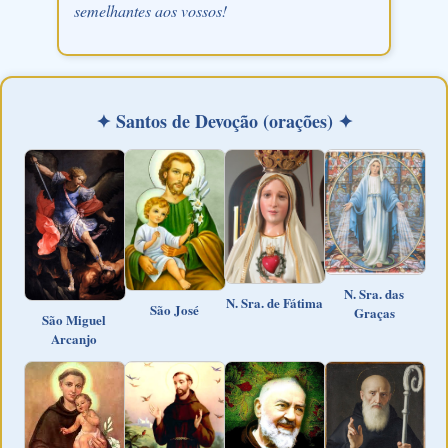
semelhantes aos vossos!
✦ Santos de Devoção (orações) ✦
N. Sra. das
N. Sra. de Fátima
São José
Graças
São Miguel
Arcanjo