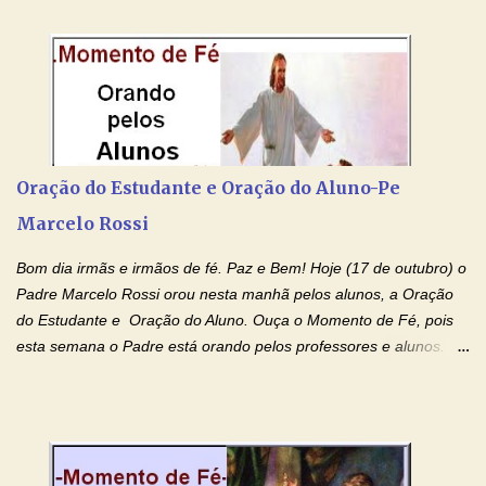
colocar aqui no Blog. Espero que ajude quem estava procurando
por estas valiosas orações. Tenham um lindo fim de semana na
paz de Jesus Cristo e no amor de Maria Santíssima. Adriana-
Devoção e Fé Clique para acessar: Facebook Padre Marcelo
Rossi Site Padre Marcelo Rossi (para ouvir o Momento de Fé)
Tocai, Cura! E Restaura! "Jesus, no poder de Seu Nome, peço
agora que as águas do meu batismo fluam para trás através das
Oração do Estudante e Oração do Aluno-Pe
gerações, através de todas as raízes da minha árvore
Marcelo Rossi
genealógica. Que o Sangue de Jesus, purificador e vivificante,
flua através de todas as gerações: primeira...
Bom dia irmãs e irmãos de fé. Paz e Bem! Hoje (17 de outubro) o
Padre Marcelo Rossi orou nesta manhã pelos alunos, a Oração
do Estudante e Oração do Aluno. Ouça o Momento de Fé, pois
esta semana o Padre está orando pelos professores e alunos.
Você que está em semana de provas, que está estudando para
concursos, vestibulares, para o Enem; além de estudar, se
prepare também orando para permancer tranquilo, pronto
intelectualmente e espiritualmente para o dia da prova. Confie no
amor Ágape de Jesus e no amor materno de Nossa Senhora.