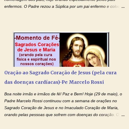
enfermos. O Padre rezou a Súplica por um pai enfermo e colocou
no Facebook a mesma oração em formato de papiro e cin co
maravilhosos cartões que coloquei aqui para vocês. Tenha uma
iluminada semana no Amor Ágape de Jesus e no Amor Materno
de Nossa Senhora. Adriana dos Anjos-Devoção e Fé Mensagem
do Padre Marcelo Rossi por E-mail e Facebook: Como foi
anunciado ontem, entramos em uma semana de homenagens
aos nossos pais. Hoje nossas orações serão focadas nos pais
que não se encontram bem de saúde, OS PAIS ENFERMOS!
Amados, durante toda esta semana vamos orar pelos nossos
Oração ao Sagrado Coração de Jesus (pela cura
pais. Vamos dedicar um dia para os pais mais idosos, pais que
das doenças cardíacas)-Pe Marcelo Rossi
estão doentes, pais que estão longe dos filhos, pais que já são
falecidos, pais que tem problemas com vícios, enfim, vamos orar
Boa noite irmãs e irmãos de fé! Paz e Bem! Hoje (29 de maio), o
para todos os pais. Hoje vamos d...
Padre Marcelo Rossi continuou com a semana de orações no
Sagrado Coração de Jesus e no Imaculado Coração de Maria,
orando pelas pessoas que sofrem com doenças do coração. O
Padre rezou a Oração ao Sagrado Coração de Jesus e colocou
no Facebook a mesma oração em formato de papiro e cin co