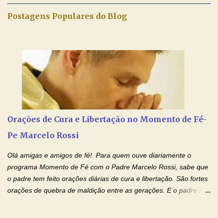
maravilhosos cartões que coloquei aqui para vocês. Não perca
Postagens Populares do Blog
esta abençoada semana de orações no programa de rádio
Momento de Fé, vamos juntos formar uma forte corrente de
orações com o Padre Marcelo. Não desista do milagre, da cura;
tenha fé, creia firmemente e ore incessantemente até que o
Kairós aconteça em sua vida. Fique no Amor Ágape de Jesus e
no Amor Materno de Nossa Senhora. Adriana-Devoção e Fé
Mensagem do Padre Marcelo Rossi por E-mail: Amados!! Nesta
quarta feira, vamos orar pelas pessoas que sofrem com as
doenças do coração, NO SAGRADO CORAÇÃO DE JESUS E NO
Orações de Cura e Libertação no Momento de Fé-
IMACULADO CORAÇÃO DE MAR...
Pe Marcelo Rossi
Olá amigas e amigos de fé! Para quem ouve diariamente o
programa Momento de Fé com o Padre Marcelo Rossi, sabe que
o padre tem feito orações diárias de cura e libertação. São fortes
orações de quebra de maldição entre as gerações. E o padre tem
deixado as orações no facebook dele, mas como sei que muitas
pessoas não tem facebook, então resolvi copiar as orações e