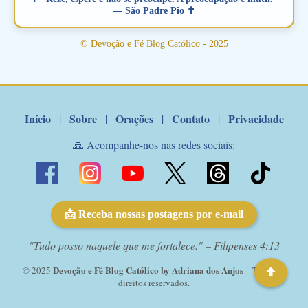
amoroso, creia na poderosa intercessão deste santo amigo:
— São Padre Pio ✝
Santo Antonio! Tenha fé, não desista, pois ele intercede por nós
junto a Jesus! Fique no Amor Ágape de Jesus e no Amor Materno
© Devoção e Fé Blog Católico - 2025
de Nossa Senhora. Adriana-Devoção e Fé Mensagem do Padre
Marcelo Rossi por E-mail: Amados!! Nesta quarta feira, orando
com o pod...
Início
Sobre
Orações
Contato
Privacidade
|
|
|
|
🙏 Acompanhe-nos nas redes sociais:
📩 Receba nossas postagens por e-mail
"Tudo posso naquele que me fortalece." – Filipenses 4:13
Devoção e Fé Blog Católico by Adriana dos Anjos
© 2025
– Todos os
direitos reservados.