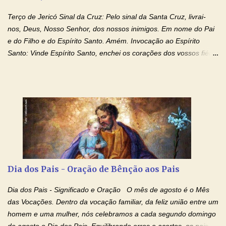
Terço de Jericó Sinal da Cruz: Pelo sinal da Santa Cruz, livrai-
nos, Deus, Nosso Senhor, dos nossos inimigos. Em nome do Pai
e do Filho e do Espírito Santo. Amém. Invocação ao Espírito
Santo: Vinde Espírito Santo, enchei os corações dos vossos fiéis
e acendei neles o fogo do vosso amor. Enviai o vosso Espírito e
tudo será criado. E renovareis a face da terra. Oremos: Ó Deus,
que instruístes os corações dos vossos fiéis com a luz do Espírito
Santo, fazei que apreciemos retamente todas as coisas segundo
o mesmo Espírito e gozemos sempre da sua consolação. Por
Cristo, Senhor Nosso. Amém. Creio: Creio em Deus Pai Todo-
Poderoso, Criador do céu e da terra; e em Jesus Cristo, seu
único Filho, nosso Senhor; que foi concebido pelo poder do Espí­
rito Santo; nasceu da Virgem Maria, padeceu sob Pôncio Pilatos,
Dia dos Pais - Oração de Bênção aos Pais
foi crucificado, morto e sepultado. Desceu à mansão dos mortos;
ressuscitou ao terceiro dia; subiu aos céus, está sentado à direita
Dia dos Pais - Significado e Oração O mês de agosto é o Mês
de Deus Pai todo-poderoso, donde há de vir a julgar os v...
das Vocações. Dentro da vocação familiar, da feliz união entre um
homem e uma mulher, nós celebramos a cada segundo domingo
de agosto o Dia dos Pais. Equilibrando erros e acertos, os pais