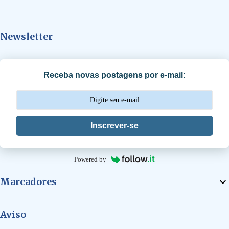
n
t
Newsletter
á
r
i
Receba novas postagens por e-mail:
o
s
Inscrever-se
Powered by
Marcadores
Aviso