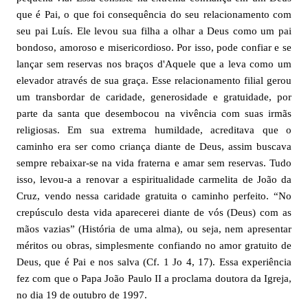
que é Pai, o que foi consequência do seu relacionamento com
seu pai Luís. Ele levou sua filha a olhar a Deus como um pai
bondoso, amoroso e misericordioso. Por isso, pode confiar e se
lançar sem reservas nos braços d'Aquele que a leva como um
elevador através de sua graça. Esse relacionamento filial gerou
um transbordar de caridade, generosidade e gratuidade, por
parte da santa que desembocou na vivência com suas irmãs
religiosas. Em sua extrema humildade, acreditava que o
caminho era ser como criança diante de Deus, assim buscava
sempre rebaixar-se na vida fraterna e amar sem reservas. Tudo
isso, levou-a a renovar a espiritualidade carmelita de João da
Cruz, vendo nessa caridade gratuita o caminho perfeito. “No
crepúsculo desta vida aparecerei diante de vós (Deus) com as
mãos vazias” (História de uma alma), ou seja, nem apresentar
méritos ou obras, simplesmente confiando no amor gratuito de
Deus, que é Pai e nos salva (Cf. 1 Jo 4, 17). Essa experiência
fez com que o Papa João Paulo II a proclama doutora da Igreja,
no dia 19 de outubro de 1997.