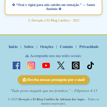
verdadeiro, ou que está com problemas no relacionamento
✿ “Orai e vigiai para não cairdes em tentação.” — Santo
amoroso, creia na poderosa intercessão deste santo amigo:
Antônio ✿
Santo Antonio! Tenha fé, não desista, pois ele intercede por nós
junto a Jesus! Fique no Amor Ágape de Jesus e no Amor Materno
© Devoção e Fé Blog Católico - 2025
de Nossa Senhora. Adriana-Devoção e Fé Mensagem do Padre
Marcelo Rossi por E-mail: Amados!! Nesta quarta feira, orando
com o pod...
Início
Sobre
Orações
Contato
Privacidade
|
|
|
|
🙏 Acompanhe-nos nas redes sociais:
📩 Receba nossas postagens por e-mail
"Tudo posso naquele que me fortalece." – Filipenses 4:13
Devoção e Fé Blog Católico by Adriana dos Anjos
© 2025
– Todos os
direitos reservados.