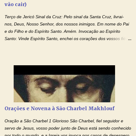
vão cair)
Terço de Jericó Sinal da Cruz: Pelo sinal da Santa Cruz, livrai-
nos, Deus, Nosso Senhor, dos nossos inimigos. Em nome do Pai
e do Filho e do Espírito Santo. Amém. Invocação ao Espírito
Santo: Vinde Espírito Santo, enchei os corações dos vossos fiéis
e acendei neles o fogo do vosso amor. Enviai o vosso Espírito e
tudo será criado. E renovareis a face da terra. Oremos: Ó Deus,
que instruístes os corações dos vossos fiéis com a luz do Espírito
Santo, fazei que apreciemos retamente todas as coisas segundo
o mesmo Espírito e gozemos sempre da sua consolação. Por
Cristo, Senhor Nosso. Amém. Creio: Creio em Deus Pai Todo-
Poderoso, Criador do céu e da terra; e em Jesus Cristo, seu
único Filho, nosso Senhor; que foi concebido pelo poder do Espí­
rito Santo; nasceu da Virgem Maria, padeceu sob Pôncio Pilatos,
Orações e Novena à São Charbel Makhlouf
foi crucificado, morto e sepultado. Desceu à mansão dos mortos;
ressuscitou ao terceiro dia; subiu aos céus, está sentado à direita
Oração a São Charbel 1 Glorioso São Charbel, fiel seguidor e
de Deus Pai todo-poderoso, donde há de vir a julgar os v...
servo de Jesus, vosso poder junto de Deus está sendo conhecido
por todo o mundo, e a Igreja vos invoca nos casos de desespero