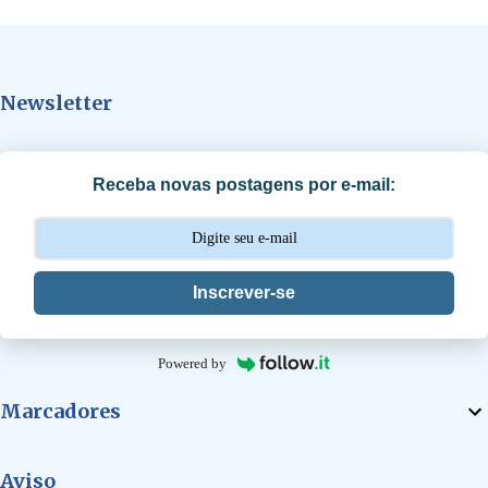
e
n
t
Newsletter
á
r
i
Receba novas postagens por e-mail:
o
s
Inscrever-se
Powered by
Marcadores
Aviso