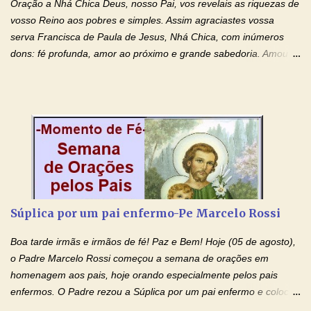
Oração a Nhá Chica Deus, nosso Pai, vos revelais as riquezas de
ter nos dado o Senhor, Jesus, como presente de Páscoa. eu
vosso Reino aos pobres e simples. Assim agraciastes vossa
agradeço de coração ao Espíri...
serva Francisca de Paula de Jesus, Nhá Chica, com inúmeros
dons: fé profunda, amor ao próximo e grande sabedoria. Amou a
Igreja e manteve uma terna devoção à Imaculada Conceição. Por
sua intercessão, concedei-nos a graça de que precisamos….. E
dai-nos a alegria de vê-la elevada à honra dos altares. Por nosso
Senhor Jesus Cristo, vosso Filho, na unidade do Espírito Santo.
Amém. Novena a Nhá Chica (Oração para obter os favores
celestiais através da intercessão da Serva de Deus Nhá Chica)
(Rezar durante nove dias seguidos ou intercalados) Nhá Chica,
recorro a vós como intercessora entre a Bondade Divina e as
necessidades humanas. Peço-vos, como favor espiritual, que
Súplica por um pai enfermo-Pe Marcelo Rossi
entregueis nas mãos do Santíssimo o meu pedido urgente (Fazer
o pedido). Acolhei, Nhá Chica, no vosso coração bondoso as
Boa tarde irmãs e irmãos de fé! Paz e Bem! Hoje (05 de agosto),
minhas necessidades e amparai-me nesta oração (Fazer o ...
o Padre Marcelo Rossi começou a semana de orações em
homenagem aos pais, hoje orando especialmente pelos pais
enfermos. O Padre rezou a Súplica por um pai enfermo e colocou
no Facebook a mesma oração em formato de papiro e cin co