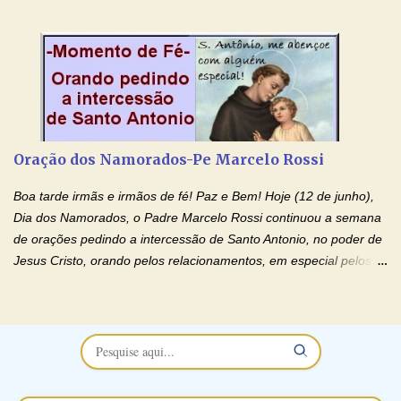
esposa) . O padre continua com a semana especial de orações
no programa de rádio Momento de Fé, pela cura dos
relacionamentos. Seu relacionamento está doente? Você está
sofrendo? Então ouça o Momento de Fé e entre nesta corrente
de orações abençoadas, d eixe o Amor Ágape de Jesus curar e
restaurar você e seu relacionamento. Adriana-Devoção e Fé
Oração Pelos Casais Que Estão Separados Casais que estão
Oração dos Namorados-Pe Marcelo Rossi
separados, devido ao envolvimento de outras pessoas no
relacionamento e que minaram, espiritualmente, a relação do
Boa tarde irmãs e irmãos de fé! Paz e Bem! Hoje (12 de junho),
casal. Vamos orar (coloque o seu esposo ou esposa diante de
Dia dos Namorados, o Padre Marcelo Rossi continuou a semana
Deus). "Senhor Jesus, restaura os laços ...
de orações pedindo a intercessão de Santo Antonio, no poder de
Jesus Cristo, orando pelos relacionamentos, em especial pelos
namorados . O Padre rezou a Oração dos Namorados e colocou
no Facebook a mesma oração em formato de papiro e cin co
maravilhosos cartões que coloquei aqui para vocês. Não perca
esta abençoada semana no Momento de Fé do Padre Marcelo,
vamos juntos formar esta forte corrente de orações. Você que
está sonhando em encontrar um companheiro(a), um amor