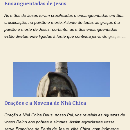
Ensanguentadas de Jesus
interesse, não se irrita, não guarda rancor. Não se alegra com a
injustiça, mas regozija-se com a verdade. T...
As mãos de Jesus foram crucificadas e ensanguentadas em Sua
crucificação, na paixão e morte. A fonte de todas as graças é a
paixão e morte de Jesus, portanto, as mãos ensanguentadas
estão diretamente ligadas à fonte que continua jorrando graças
sobre graças. Oração para Pedir o Poder das Mãos
Ensanguentadas de Jesus (cura física e espiritual) "Cura-me,
Senhor Jesus! Jesus, coloca Tuas Mãos benditas,
ensanguentadas, chagadas e abertas, sobre mim, neste
momento. Sinto-me completamente sem forças para prosseguir,
carregando as minhas cruzes. Preciso que a força e o poder de
Tuas Mãos, que suportaram a mais profunda dor ao serem
pregadas na Cruz, reergam-me e curem-me agora. Jesus, não
peço somente por mim, mas também por todos aqueles que mais
Orações e a Novena de Nhá Chica
amo. Nós precisamos desesperadamente de cura física e
espiritual, através do toque consolador de tuas Mãos
Oração a Nhá Chica Deus, nosso Pai, vos revelais as riquezas de
ensanguentadas e infinitamente poderosas. Eu reconheço,
vosso Reino aos pobres e simples. Assim agraciastes vossa
apesar de toda a minha limitação e da infinidade dos meus ...
serva Francisca de Paula de Jesus, Nhá Chica, com inúmeros