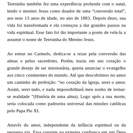
Teresinha também fez uma experiência profunda com o natal,
tendo o menino Jesus como doador de uma “conversão total”,
aos seus 13 anos de idade, no ano de 1883. Depois disso, sua
vida foi transformada e ela começou a dar grandes passos na
vida espiritual. Esse fato foi tão importante a ponto de vela-la a
assumir o nome de Teresinha do Menino Jesus.
Ao entrar no Carmelo, dedica-se a rezar pela conversão das
almas e pelos sacerdotes. Porém, trazia em seu coração o
grande desejo de ser missionária, queria anunciar o evangelho
aos cinco continentes do mundo. Até que descobrimos no amor
um caminho de perfeição: “no coração da Igreja, serei o amor.
Assim, serei tudo, e nada impossibilitará meu sonho de tornar-
se realidade ”(História de uma alma). Logo após a sua morte,
seria colocada como padroeira universal das missões católicas
pelo Papa Pio XI.
Através do amor, independente da infância espiritual ou da
pequena via. Essa consiste na extrema confiança em um Deus