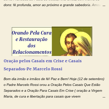
dons: fé profunda, amor ao próximo e grande sabedoria. Amou a
Igreja e manteve uma terna devoção à Imaculada Conceição. Por
sua intercessão, concedei-nos a graça de que precisamos….. E
dai-nos a alegria de vê-la elevada à honra dos altares. Por nosso
Senhor Jesus Cristo, vosso Filho, na unidade do Espírito Santo.
Amém. Novena a Nhá Chica (Oração para obter os favores
celestiais através da intercessão da Serva de Deus Nhá Chica)
(Rezar durante nove dias seguidos ou intercalados) Nhá Chica,
recorro a vós como intercessora entre a Bondade Divina e as
necessidades humanas. Peço-vos, como favor espiritual, que
Oração pelos Casais em Crise e Casais
entregueis nas mãos do Santíssimo o meu pedido urgente (Fazer
Separados-Pe Marcelo Rossi
o pedido). Acolhei, Nhá Chica, no vosso coração bondoso as
minhas necessidades e amparai-me nesta oração (Fazer o ...
Bom dia irmãs e irmãos de fé! Paz e Bem! Hoje (12 de setembro)
o Padre Marcelo Rossi orou a Oração Pelos Casais Que Estão
Separados e a Oração Para Casais Em Crise ( oração a Virgem
Maria, de cura e libertação para casais que vivem
relacionamentos conturbados, não conseguem firmar namoro,
noivado e tem dificuldade em encontrar o seu marido, a sua