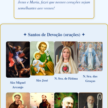
Jesus e Maria, fazei que nossos corações sejam
semelhantes aos vossos!
✦ Santos de Devoção (orações) ✦
N. Sra. das
N. Sra. de Fátima
São José
Graças
São Miguel
Arcanjo