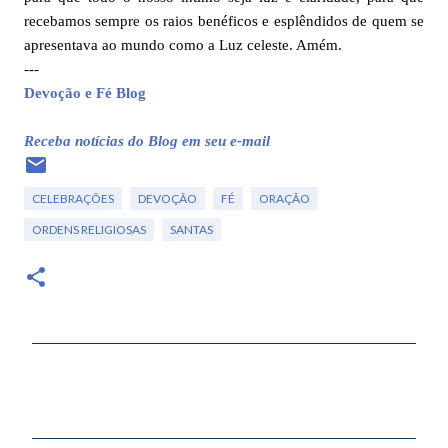
recebamos sempre os raios benéficos e esplêndidos de quem se
apresentava ao mundo como a Luz celeste. Amém.
---
Devoção e Fé Blog
Receba notícias do Blog em seu e-mail
CELEBRAÇÕES
DEVOÇÃO
FÉ
ORAÇÃO
ORDENS RELIGIOSAS
SANTAS
C
o
m