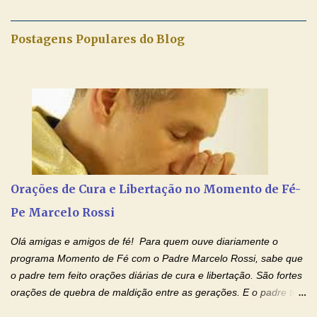
maravilhosos cartões que coloquei aqui para vocês. Tenha uma
iluminada semana no Amor Ágape de Jesus e no Amor Materno
Postagens Populares do Blog
de Nossa Senhora. Adriana dos Anjos-Devoção e Fé Mensagem
do Padre Marcelo Rossi por E-mail e Facebook: Como foi
anunciado ontem, entramos em uma semana de homenagens
aos nossos pais. Hoje nossas orações serão focadas nos pais
que não se encontram bem de saúde, OS PAIS ENFERMOS!
Amados, durante toda esta semana vamos orar pelos nossos
pais. Vamos dedicar um dia para os pais mais idosos, pais que
estão doentes, pais que estão longe dos filhos, pais que já são
falecidos, pais que tem problemas com vícios, enfim, vamos orar
Orações de Cura e Libertação no Momento de Fé-
para todos os pais. Hoje vamos d...
Pe Marcelo Rossi
Olá amigas e amigos de fé! Para quem ouve diariamente o
programa Momento de Fé com o Padre Marcelo Rossi, sabe que
o padre tem feito orações diárias de cura e libertação. São fortes
orações de quebra de maldição entre as gerações. E o padre tem
deixado as orações no facebook dele, mas como sei que muitas