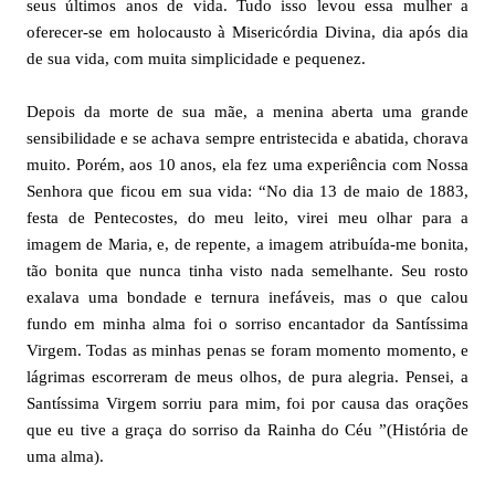
seus últimos anos de vida. Tudo isso levou essa mulher a
oferecer-se em holocausto à Misericórdia Divina, dia após dia
de sua vida, com muita simplicidade e pequenez.
Depois da morte de sua mãe, a menina aberta uma grande
sensibilidade e se achava sempre entristecida e abatida, chorava
muito. Porém, aos 10 anos, ela fez uma experiência com Nossa
Senhora que ficou em sua vida: “No dia 13 de maio de 1883,
festa de Pentecostes, do meu leito, virei meu olhar para a
imagem de Maria, e, de repente, a imagem atribuída-me bonita,
tão bonita que nunca tinha visto nada semelhante. Seu rosto
exalava uma bondade e ternura inefáveis, mas o que calou
fundo em minha alma foi o sorriso encantador da Santíssima
Virgem. Todas as minhas penas se foram momento momento, e
lágrimas escorreram de meus olhos, de pura alegria. Pensei, a
Santíssima Virgem sorriu para mim, foi por causa das orações
que eu tive a graça do sorriso da Rainha do Céu ”(História de
uma alma).