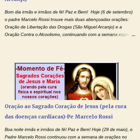
Filho, que foi crucificado, permite que, pelos méritos e exemplos
Bom dia irmãs e irmãos de fé! Paz e Bem! Hoje (6 de setembro)
de te...
o padre Marcelo Rossi trouxe mais duas abençoadas orações:
Oração de Libertação das Drogas (São Miguel Arcanjo) e a
Oração Contra o Alcoolismo, continuando com a semana especial
de orações para cura dos vícios. Todos são capazes de se
libertar deste mal, bastar ter fé, acreditar verdadeiramente e
entregar a vida totalmente nas mãos de Jesus. Deixe o amor
Ágape de nosso Pai Santo - Jesus - te curar, deixe nossa
Mãezinha do Céu - Maria - te proteger com Seu divino manto.
Não desista, Jesus irá curar todas suas feridas, Creia! Adriana-
Devoção e Fé Oração de Libertação das Drogas (São Miguel
Arcanjo) "Senhor, Pai Eterno, em Nome de Teu Filho Jesus,
Nosso Senhor Jesus Cristo, concedei a vida a todos aqueles que
Oração ao Sagrado Coração de Jesus (pela cura
se encontram encarcerados em um vício, escravos de alguma
das doenças cardíacas)-Pe Marcelo Rossi
droga. Senhor, Pai Poderoso e cheio de Misericórdia, na
autoridade do Nome de Jesus libertai da escravidão do vício das
Boa noite irmãs e irmãos de fé! Paz e Bem! Hoje (29 de maio), o
drogas, c...
Padre Marcelo Rossi continuou com a semana de orações no