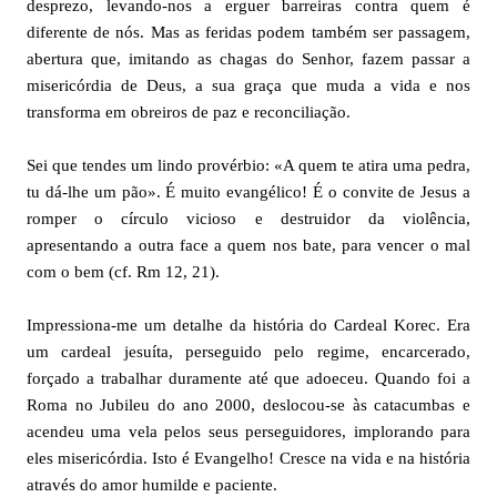
desprezo, levando-nos a erguer barreiras contra quem é
diferente de nós. Mas as feridas podem também ser passagem,
abertura que, imitando as chagas do Senhor, fazem passar a
misericórdia de Deus, a sua graça que muda a vida e nos
transforma em obreiros de paz e reconciliação.
Sei que tendes um lindo provérbio: «A quem te atira uma pedra,
tu dá-lhe um pão». É muito evangélico! É o convite de Jesus a
romper o círculo vicioso e destruidor da violência,
apresentando a outra face a quem nos bate, para vencer o mal
com o bem (cf. Rm 12, 21).
Impressiona-me um detalhe da história do Cardeal Korec. Era
um cardeal jesuíta, perseguido pelo regime, encarcerado,
forçado a trabalhar duramente até que adoeceu. Quando foi a
Roma no Jubileu do ano 2000, deslocou-se às catacumbas e
acendeu uma vela pelos seus perseguidores, implorando para
eles misericórdia. Isto é Evangelho! Cresce na vida e na história
através do amor humilde e paciente.