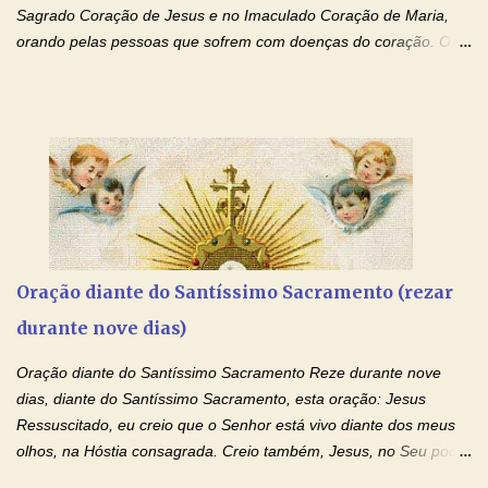
Sagrado Coração de Jesus e no Imaculado Coração de Maria,
orando pelas pessoas que sofrem com doenças do coração. O
Padre rezou a Oração ao Sagrado Coração de Jesus e colocou
no Facebook a mesma oração em formato de papiro e cin co
maravilhosos cartões que coloquei aqui para vocês. Não perca
esta abençoada semana de orações no programa de rádio
Momento de Fé, vamos juntos formar uma forte corrente de
orações com o Padre Marcelo. Não desista do milagre, da cura;
tenha fé, creia firmemente e ore incessantemente até que o
Kairós aconteça em sua vida. Fique no Amor Ágape de Jesus e
no Amor Materno de Nossa Senhora. Adriana-Devoção e Fé
Oração diante do Santíssimo Sacramento (rezar
Mensagem do Padre Marcelo Rossi por E-mail: Amados!! Nesta
durante nove dias)
quarta feira, vamos orar pelas pessoas que sofrem com as
doenças do coração, NO SAGRADO CORAÇÃO DE JESUS E NO
Oração diante do Santíssimo Sacramento Reze durante nove
IMACULADO CORAÇÃO DE MAR...
dias, diante do Santíssimo Sacramento, esta oração: Jesus
Ressuscitado, eu creio que o Senhor está vivo diante dos meus
olhos, na Hóstia consagrada. Creio também, Jesus, no Seu poder
contra toda espécie de mal, porque o Senhor venceu, pela sua