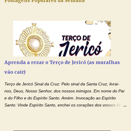
Postagens Populares da Semana
Aprenda a rezar o Terço de Jericó (as muralhas
vão cair)
Terço de Jericó Sinal da Cruz: Pelo sinal da Santa Cruz, livrai-
nos, Deus, Nosso Senhor, dos nossos inimigos. Em nome do Pai
e do Filho e do Espírito Santo. Amém. Invocação ao Espírito
Santo: Vinde Espírito Santo, enchei os corações dos vossos fiéis
e acendei neles o fogo do vosso amor. Enviai o vosso Espírito e
tudo será criado. E renovareis a face da terra. Oremos: Ó Deus,
que instruístes os corações dos vossos fiéis com a luz do Espírito