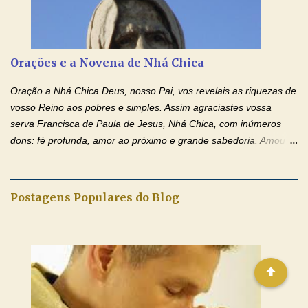
anunciado ontem, entramos em uma semana de homenagens
aos nossos pais. Hoje nossas orações serão focadas nos pais
que não se encontram bem de saúde, OS PAIS ENFERMOS!
Amados, durante toda esta semana vamos orar pelos nossos
Orações e a Novena de Nhá Chica
pais. Vamos dedicar um dia para os pais mais idosos, pais que
estão doentes, pais que estão longe dos filhos, pais que já são
Oração a Nhá Chica Deus, nosso Pai, vos revelais as riquezas de
falecidos, pais que tem problemas com vícios, enfim, vamos orar
vosso Reino aos pobres e simples. Assim agraciastes vossa
para todos os pais. Hoje vamos d...
serva Francisca de Paula de Jesus, Nhá Chica, com inúmeros
dons: fé profunda, amor ao próximo e grande sabedoria. Amou a
Igreja e manteve uma terna devoção à Imaculada Conceição. Por
sua intercessão, concedei-nos a graça de que precisamos….. E
dai-nos a alegria de vê-la elevada à honra dos altares. Por nosso
Postagens Populares do Blog
Senhor Jesus Cristo, vosso Filho, na unidade do Espírito Santo.
Amém. Novena a Nhá Chica (Oração para obter os favores
celestiais através da intercessão da Serva de Deus Nhá Chica)
(Rezar durante nove dias seguidos ou intercalados) Nhá Chica,
recorro a vós como intercessora entre a Bondade Divina e as
necessidades humanas. Peço-vos, como favor espiritual, que
entregueis nas mãos do Santíssimo o meu pedido urgente (Fazer