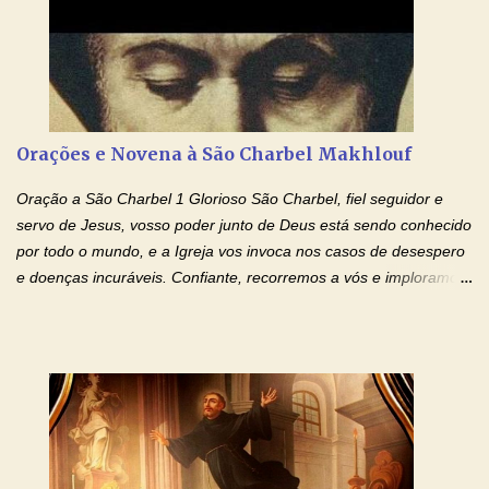
Santo, fazei que apreciemos retamente todas as coisas segundo
o mesmo Espírito e gozemos sempre da sua consolação. Por
Cristo, Senhor Nosso. Amém. Creio: Creio em Deus Pai Todo-
Poderoso, Criador do céu e da terra; e em Jesus Cristo, seu
único Filho, nosso Senhor; que foi concebido pelo poder do Espí­
rito Santo; nasceu da Virgem Maria, padeceu sob Pôncio Pilatos,
Orações e Novena à São Charbel Makhlouf
foi crucificado, morto e sepultado. Desceu à mansão dos mortos;
ressuscitou ao terceiro dia; subiu aos céus, está sentado à direita
Oração a São Charbel 1 Glorioso São Charbel, fiel seguidor e
de Deus Pai todo-poderoso, donde há de vir a julgar os v...
servo de Jesus, vosso poder junto de Deus está sendo conhecido
por todo o mundo, e a Igreja vos invoca nos casos de desespero
e doenças incuráveis. Confiante, recorremos a vós e imploramos
o vosso auxílio no transe difícil em que nos encontramos.
Concedei-nos a graça, juntamente com todas as que
necessitamos, dando-nos saúde para o corpo e para a alma.
Queremos sempre lembrar-nos deste favor, da vossa intercessão
e invocar-vos como nosso patrono, para maior glória de Deus e o
bem de nossas almas. São Charbel! Rogai por Nós e por todos
aqueles que invocam o vosso nome e auxílio. Amén. Oração 2 Ó
Deus, admirável em Vossos Santos, Vós que inspirastes a São