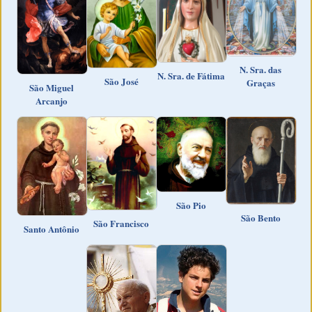
N. Sra. das
N. Sra. de Fátima
São José
Graças
São Miguel
Arcanjo
São Pio
São Bento
São Francisco
Santo Antônio