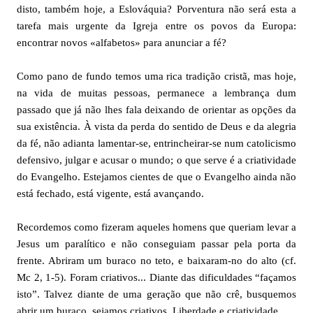
disto, também hoje, a Eslováquia? Porventura não será esta a
tarefa mais urgente da Igreja entre os povos da Europa:
encontrar novos «alfabetos» para anunciar a fé?
Como pano de fundo temos uma rica tradição cristã, mas hoje,
na vida de muitas pessoas, permanece a lembrança dum
passado que já não lhes fala deixando de orientar as opções da
sua existência. À vista da perda do sentido de Deus e da alegria
da fé, não adianta lamentar-se, entrincheirar-se num catolicismo
defensivo, julgar e acusar o mundo; o que serve é a criatividade
do Evangelho. Estejamos cientes de que o Evangelho ainda não
está fechado, está vigente, está avançando.
Recordemos como fizeram aqueles homens que queriam levar a
Jesus um paralítico e não conseguiam passar pela porta da
frente. Abriram um buraco no teto, e baixaram-no do alto (cf.
Mc 2, 1-5). Foram criativos... Diante das dificuldades “façamos
isto”. Talvez diante de uma geração que não crê, busquemos
abrir um buraco, sejamos criativos. Liberdade e criatividade.