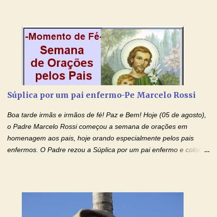
Morte e Ressurreição, o pecado e a morte. Seu preciosíssimo
Sangue derramado cruz estpa presente na Hóstia Santa. Eu
creio, Jesus, e clamo que este Sangue seja agora derramado
sobre mim e sobre todos os meus familiares. Eu peço, Senhor
Jesus, que, pelo poder libertador e salvítico deste Sangue,
possamos nos livrar de toda opressão diabólica que possa estar
prejudicando a nossa família. Peço também que atenda, em
especial, este pedido que agora faço na Sua presença:
Súplica por um pai enfermo-Pe Marcelo Rossi
(apresente aqui o seu pedido...) Eu, desde já, agradeço de
coração, confiante que o Senhor me atenderá. Eu louvo o Pai por
Boa tarde irmãs e irmãos de fé! Paz e Bem! Hoje (05 de agosto),
ter nos dado o Senhor, Jesus, como presente de Páscoa. eu
o Padre Marcelo Rossi começou a semana de orações em
agradeço de coração ao Espíri...
homenagem aos pais, hoje orando especialmente pelos pais
enfermos. O Padre rezou a Súplica por um pai enfermo e colocou
no Facebook a mesma oração em formato de papiro e cin co
maravilhosos cartões que coloquei aqui para vocês. Tenha uma
iluminada semana no Amor Ágape de Jesus e no Amor Materno
de Nossa Senhora. Adriana dos Anjos-Devoção e Fé Mensagem
do Padre Marcelo Rossi por E-mail e Facebook: Como foi