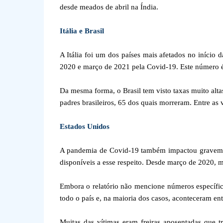
desde meados de abril na Índia.
Itália e Brasil
A Itália foi um dos países mais afetados no iníci
2020 e março de 2021 pela Covid-19. Este número é
Da mesma forma, o Brasil tem visto taxas muito altas
padres brasileiros, 65 dos quais morreram. Entre as v
Estados Unidos
A pandemia de Covid-19 também impactou gravemente
disponíveis a esse respeito. Desde março de 2020,
Embora o relatório não mencione números específic
todo o país e, na maioria dos casos, aconteceram e
Muitas das vítimas eram freiras aposentadas que