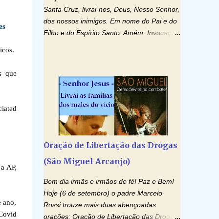
Santa Cruz, livrai-nos, Deus, Nosso Senhor,
dos nossos inimigos. Em nome do Pai e do
es
Filho e do Espírito Santo. Amém. Invocação
ao Espírito Santo: Vinde Espírito Santo,
icos.
enchei os corações dos vossos fiéis e
acendei neles o fogo do vosso amor. Enviai
s que
o vosso Espírito e tudo será criado. E
renovareis a face da terra. Oremos: Ó
Deus, que instruístes os corações dos
ciated
vossos fiéis com a luz do Espírito Santo,
fazei que apreciemos retamente todas as
coisas segundo o mesmo Espírito e
Oração de Libertação das Drogas
gozemos sempre da sua consolação. Por
(São Miguel Arcanjo)
Cristo, Senhor Nosso. Amém. Creio: Creio
 a AP,
em Deus Pai Todo-Poderoso, Criador do
Bom dia irmãs e irmãos de fé! Paz e Bem!
céu e da terra; e em Jesus Cristo, seu único
Hoje (6 de setembro) o padre Marcelo
Filho, nosso Senhor; que foi concebido pelo
e ano,
Rossi trouxe mais duas abençoadas
poder do Espí­rito Santo; nasceu da Virgem
 Covid
orações: Oração de Libertação das Drogas