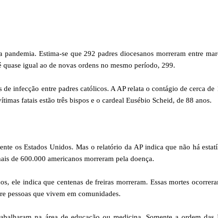
o da pandemia. Estima-se que 292 padres diocesanos morreram entre ma
 quase igual ao de novas ordens no mesmo período, 299.
 de infecção entre padres católicos. A AP relata o contágio de cerca de
ítimas fatais estão três bispos e o cardeal Eusébio Scheid, de 88 anos.
 os Estados Unidos. Mas o relatório da AP indica que não há estatí
 mais de 600.000 americanos morreram pela doença.
os, ele indica que centenas de freiras morreram. Essas mortes ocorre
ntre pessoas que vivem em comunidades.
 trabalharam na área de educação ou medicina. Somente a ordem das 