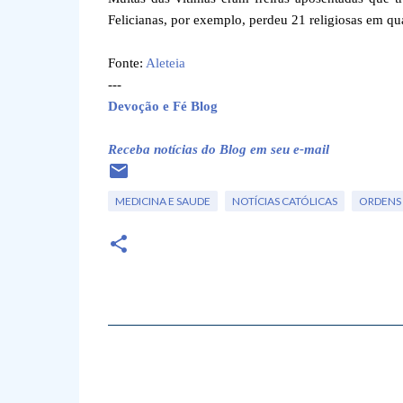
Felicianas, por exemplo, perdeu 21 religiosas em qu
Fonte:
Aleteia
---
Devoção e Fé Blog
Receba notícias do Blog em seu e-mail
MEDICINA E SAUDE
NOTÍCIAS CATÓLICAS
ORDENS 
C
o