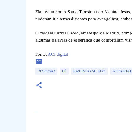
Ela, assim como Santa Teresinha do Menino Jesus, 
puderam ir a terras distantes para evangelizar, amba
O cardeal Carlos Osoro, arcebispo de Madrid, compa
algumas palavras de esperança que confortaram visiv
Fonte:
ACI digital
DEVOÇÃO
FÉ
IGREJA NO MUNDO
MEDICINA E
C
o