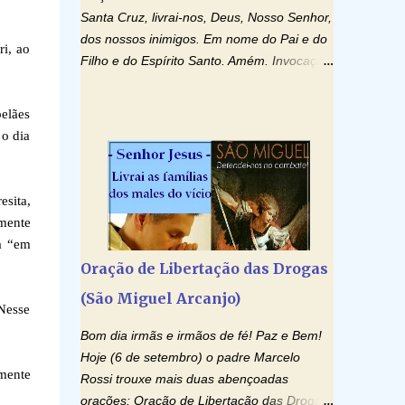
Santa Cruz, livrai-nos, Deus, Nosso Senhor,
dos nossos inimigos. Em nome do Pai e do
ri, ao
Filho e do Espírito Santo. Amém. Invocação
ao Espírito Santo: Vinde Espírito Santo,
enchei os corações dos vossos fiéis e
pelães
acendei neles o fogo do vosso amor. Enviai
o dia
o vosso Espírito e tudo será criado. E
renovareis a face da terra. Oremos: Ó
Deus, que instruístes os corações dos
esita,
vossos fiéis com a luz do Espírito Santo,
emente
fazei que apreciemos retamente todas as
ha “em
coisas segundo o mesmo Espírito e
Oração de Libertação das Drogas
gozemos sempre da sua consolação. Por
(São Miguel Arcanjo)
Cristo, Senhor Nosso. Amém. Creio: Creio
 Nesse
em Deus Pai Todo-Poderoso, Criador do
Bom dia irmãs e irmãos de fé! Paz e Bem!
céu e da terra; e em Jesus Cristo, seu único
Hoje (6 de setembro) o padre Marcelo
Filho, nosso Senhor; que foi concebido pelo
mente
Rossi trouxe mais duas abençoadas
poder do Espí­rito Santo; nasceu da Virgem
orações: Oração de Libertação das Drogas