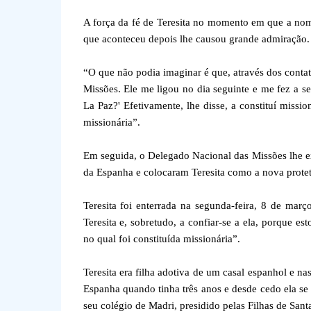
A força da fé de Teresita no momento em que a n
que aconteceu depois lhe causou grande admiração.
“O que não podia imaginar é que, através dos conta
Missões. Ele me ligou no dia seguinte e me fez a s
La Paz?' Efetivamente, lhe disse, a constituí missi
missionária”.
Em seguida, o Delegado Nacional das Missões lhe e
da Espanha e colocaram Teresita como a nova protet
Teresita foi enterrada na segunda-feira, 8 de mar
Teresita e, sobretudo, a confiar-se a ela, porque e
no qual foi constituída missionária”.
Teresita era filha adotiva de um casal espanhol e na
Espanha quando tinha três anos e desde cedo ela se 
seu colégio de Madri, presidido pelas Filhas de San