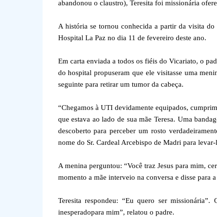
abandonou o claustro), Teresita foi missionária ofer
A história se tornou conhecida a partir da visita 
Hospital La Paz no dia 11 de fevereiro deste ano.
Em carta enviada a todos os fiéis do Vicariato, o pa
do hospital propuseram que ele visitasse uma men
seguinte para retirar um tumor da cabeça.
“Chegamos à UTI devidamente equipados, cumpriment
que estava ao lado de sua mãe Teresa. Uma bandage
descoberto para perceber um rosto verdadeiramente
nome do Sr. Cardeal Arcebispo de Madri para levar-l
A menina perguntou: “Você traz Jesus para mim, ce
momento a mãe interveio na conversa e disse para a 
Teresita respondeu: “Eu quero ser missionária”.
inesperadopara mim”, relatou o padre.