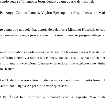
ecendo seus sofrimentos a Jesus dentro de um quarto de hospital.
do Pe. Ángel Camino Lamela, Vigário Episcopal da Arquidiocese de Mad
dre conta que naquele dia, depois de celebrar a Missa no Hospital, os ca
ina com uma doença grave e que tinha uma operação programada para 
ei os médicos e enfermeiras, e depois me levaram para o leito de Ter
m branca envolvia toda a sua cabeça, mas seu rosto estava suficient
 brilhante e excepcional”, narra o sacerdote, que explicou que vin
he Jesus”.
rto?” E depois acrescentou: “Sabe de uma coisa? Eu amo muito Jesus”.
sua filha: “Diga a Ángel o que você quer ser”.
 O Pe. Ángel ficou surpreso e comovido com a resposta. “Foi total