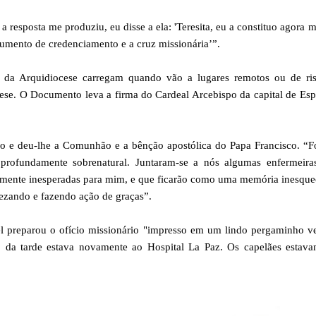
a resposta me produziu, eu disse a ela: 'Teresita, eu a constituo agora
ocumento de credenciamento e a cruz missionária’”.
s da Arquidiocese carregam quando vão a lugares remotos ou de ris
ese. O Documento leva a firma do Cardeal Arcebispo da capital de Es
o e deu-lhe a Comunhão e a bênção apostólica do Papa Francisco. “F
rofundamente sobrenatural. Juntaram-se a nós algumas enfermeira
almente inesperadas para mim, e que ficarão como uma memória inesque
rezando e fazendo ação de graças”.
 preparou o ofício missionário "impresso em um lindo pergaminho ve
o da tarde estava novamente ao Hospital La Paz. Os capelães estav