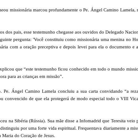
omeou missionária marcou profundamente o Pe. Ángel Camino Lamela, 
tos dos pais, esse testemunho chegasse aos ouvidos do Delegado Nacio
eguinte pergunta: 'Você constituiu como missionária uma menina no Ho
onária com a oração preceptiva e depois levei para ela o documento e 
xplicou que “este testemunho ficou conhecido em todo o mundo missi
ora para as crianças em missão”.
ço. Pe. Ángel Camino Lamela concluiu a sua carta convidando “a rez
stou convencido de que ela protegerá de modo especial todo o VIII Vica
sceu na Sibéria (Rússia). Sua mãe disse a Infomadrid que Teresita veio 
distinguiu por uma forte vida espiritual. Frequentava diariamente a mi
ta Maria do Coração de Jesus.