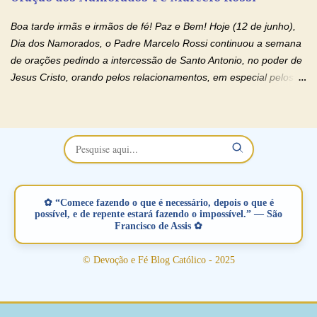
separados, devido ao envolvimento de outras pessoas no
relacionamento e que minaram, espiritualmente, a relação do
Boa tarde irmãs e irmãos de fé! Paz e Bem! Hoje (12 de junho),
casal. Vamos orar (coloque o seu esposo ou esposa diante de
Dia dos Namorados, o Padre Marcelo Rossi continuou a semana
Deus). "Senhor Jesus, restaura os laços ...
de orações pedindo a intercessão de Santo Antonio, no poder de
Jesus Cristo, orando pelos relacionamentos, em especial pelos
namorados . O Padre rezou a Oração dos Namorados e colocou
no Facebook a mesma oração em formato de papiro e cin co
maravilhosos cartões que coloquei aqui para vocês. Não perca
esta abençoada semana no Momento de Fé do Padre Marcelo,
vamos juntos formar esta forte corrente de orações. Você que
está sonhando em encontrar um companheiro(a), um amor
verdadeiro, ou que está com problemas no relacionamento
✿ “Comece fazendo o que é necessário, depois o que é
amoroso, creia na poderosa intercessão deste santo amigo:
possível, e de repente estará fazendo o impossível.” — São
Francisco de Assis ✿
Santo Antonio! Tenha fé, não desista, pois ele intercede por nós
junto a Jesus! Fique no Amor Ágape de Jesus e no Amor Materno
© Devoção e Fé Blog Católico - 2025
de Nossa Senhora. Adriana-Devoção e Fé Mensagem do Padre
Marcelo Rossi por E-mail: Amados!! Nesta quarta feira, orando
com o pod...