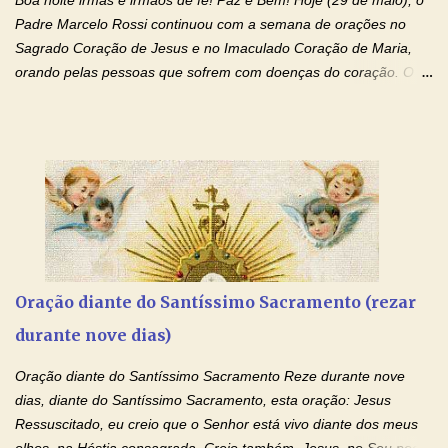
drogas, c...
Padre Marcelo Rossi continuou com a semana de orações no
Sagrado Coração de Jesus e no Imaculado Coração de Maria,
orando pelas pessoas que sofrem com doenças do coração. O
Padre rezou a Oração ao Sagrado Coração de Jesus e colocou
no Facebook a mesma oração em formato de papiro e cin co
maravilhosos cartões que coloquei aqui para vocês. Não perca
esta abençoada semana de orações no programa de rádio
Momento de Fé, vamos juntos formar uma forte corrente de
orações com o Padre Marcelo. Não desista do milagre, da cura;
tenha fé, creia firmemente e ore incessantemente até que o
Kairós aconteça em sua vida. Fique no Amor Ágape de Jesus e
no Amor Materno de Nossa Senhora. Adriana-Devoção e Fé
Oração diante do Santíssimo Sacramento (rezar
Mensagem do Padre Marcelo Rossi por E-mail: Amados!! Nesta
durante nove dias)
quarta feira, vamos orar pelas pessoas que sofrem com as
doenças do coração, NO SAGRADO CORAÇÃO DE JESUS E NO
Oração diante do Santíssimo Sacramento Reze durante nove
IMACULADO CORAÇÃO DE MAR...
dias, diante do Santíssimo Sacramento, esta oração: Jesus
Ressuscitado, eu creio que o Senhor está vivo diante dos meus
olhos, na Hóstia consagrada. Creio também, Jesus, no Seu poder