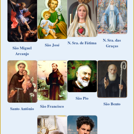
N. Sra. das
N. Sra. de Fátima
São José
Graças
São Miguel
Arcanjo
São Pio
São Bento
São Francisco
Santo Antônio