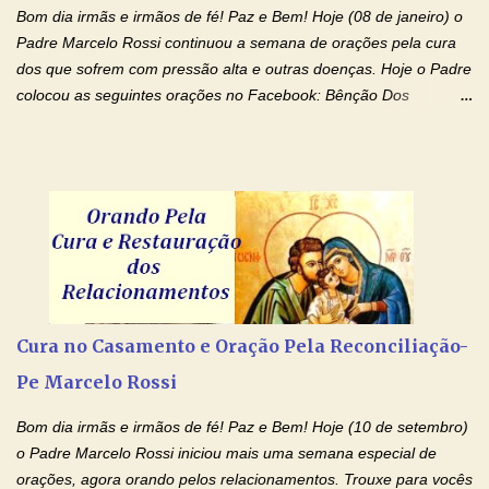
Bom dia irmãs e irmãos de fé! Paz e Bem! Hoje (08 de janeiro) o
Padre Marcelo Rossi continuou a semana de orações pela cura
dos que sofrem com pressão alta e outras doenças. Hoje o Padre
colocou as seguintes orações no Facebook: Bênção Dos
Enfermos , Oração De Cura De Todas As Doenças e Oração À
Nossa Senhora Da Saúde II . Que Deus abençoe vocês. Fiquem
com o Amor Ágape de Jesus e o Amor Materno de Nossa
Senhora! Adriana-Devoção e Fé Bênção Dos Enfermos O Senhor
Jesus esteja ao vosso lado, para vos defender, dentro de vós,
para vos conservar; diante de vós, pra vos conduzir; atrás de vós
para vos guardar; acima de vós, para vos abençoar. Ele que vive
e reina pelos séculos dos séculos. Amém! Oração De Cura De
Todas As Doenças Senhor Jesus, suplicamos no poder de Teu
Cura no Casamento e Oração Pela Reconciliação-
Nome † (sinal da cruz), que está acima de todo Nome, que todos
Pe Marcelo Rossi
os padrões de enfermidade física transmitidos em minha linha de
família, deixem de existir. Na Tua graça, Senhor, cortamos todos
Bom dia irmãs e irmãos de fé! Paz e Bem! Hoje (10 de setembro)
os laços...
o Padre Marcelo Rossi iniciou mais uma semana especial de
orações, agora orando pelos relacionamentos. Trouxe para vocês