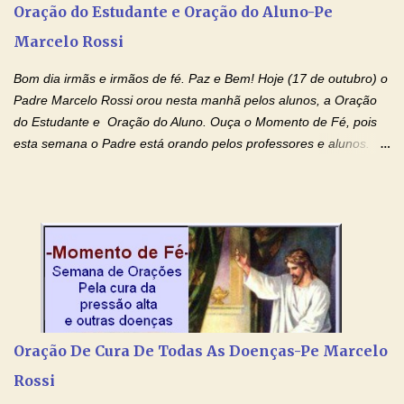
Oração do Estudante e Oração do Aluno-Pe
gerações, através de todas as raízes da minha árvore
Marcelo Rossi
genealógica. Que o Sangue de Jesus, purificador e vivificante,
flua através de todas as gerações: primeira...
Bom dia irmãs e irmãos de fé. Paz e Bem! Hoje (17 de outubro) o
Padre Marcelo Rossi orou nesta manhã pelos alunos, a Oração
do Estudante e Oração do Aluno. Ouça o Momento de Fé, pois
esta semana o Padre está orando pelos professores e alunos.
Você que está em semana de provas, que está estudando para
concursos, vestibulares, para o Enem; além de estudar, se
prepare também orando para permancer tranquilo, pronto
intelectualmente e espiritualmente para o dia da prova. Confie no
amor Ágape de Jesus e no amor materno de Nossa Senhora.
Fique com a paz de Jesus e o amor de Maria! Adriana-Devoção e
Fé Oração do Estudante I Senhor, eu sou estudante, e por sinal,
inteligente. Prova isto é o fato de eu estar aqui, conversando com
o Senhor. Obrigado pelo dom da inteligência e pela possibilidade
Oração De Cura De Todas As Doenças-Pe Marcelo
de estudar. Mas, como o Senhor sabe, a vida de estudante nem
Rossi
sempre é fácil. A rotina cansa e o aprender exige uma série de
renúncias: o meu cinema, o meu jogo pr...