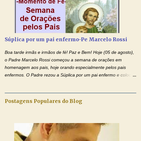
Amém. Novena a Nhá Chica (Oração para obter os favores
celestiais através da intercessão da Serva de Deus Nhá Chica)
(Rezar durante nove dias seguidos ou intercalados) Nhá Chica,
recorro a vós como intercessora entre a Bondade Divina e as
necessidades humanas. Peço-vos, como favor espiritual, que
Súplica por um pai enfermo-Pe Marcelo Rossi
entregueis nas mãos do Santíssimo o meu pedido urgente (Fazer
o pedido). Acolhei, Nhá Chica, no vosso coração bondoso as
Boa tarde irmãs e irmãos de fé! Paz e Bem! Hoje (05 de agosto),
minhas necessidades e amparai-me nesta oração (Fazer o ...
o Padre Marcelo Rossi começou a semana de orações em
homenagem aos pais, hoje orando especialmente pelos pais
enfermos. O Padre rezou a Súplica por um pai enfermo e colocou
no Facebook a mesma oração em formato de papiro e cin co
maravilhosos cartões que coloquei aqui para vocês. Tenha uma
iluminada semana no Amor Ágape de Jesus e no Amor Materno
Postagens Populares do Blog
de Nossa Senhora. Adriana dos Anjos-Devoção e Fé Mensagem
do Padre Marcelo Rossi por E-mail e Facebook: Como foi
anunciado ontem, entramos em uma semana de homenagens
aos nossos pais. Hoje nossas orações serão focadas nos pais
que não se encontram bem de saúde, OS PAIS ENFERMOS!