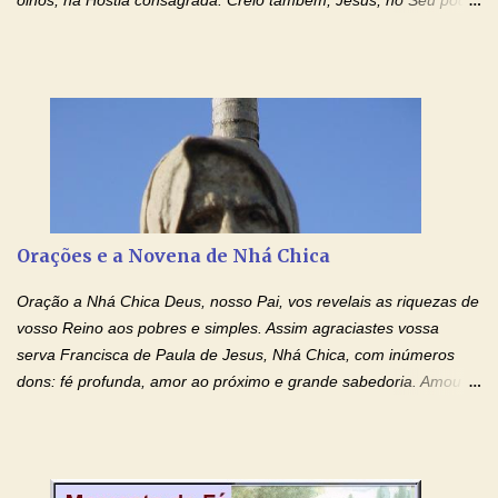
contra toda espécie de mal, porque o Senhor venceu, pela sua
Morte e Ressurreição, o pecado e a morte. Seu preciosíssimo
Sangue derramado cruz estpa presente na Hóstia Santa. Eu
creio, Jesus, e clamo que este Sangue seja agora derramado
sobre mim e sobre todos os meus familiares. Eu peço, Senhor
Jesus, que, pelo poder libertador e salvítico deste Sangue,
possamos nos livrar de toda opressão diabólica que possa estar
prejudicando a nossa família. Peço também que atenda, em
especial, este pedido que agora faço na Sua presença:
Orações e a Novena de Nhá Chica
(apresente aqui o seu pedido...) Eu, desde já, agradeço de
coração, confiante que o Senhor me atenderá. Eu louvo o Pai por
Oração a Nhá Chica Deus, nosso Pai, vos revelais as riquezas de
ter nos dado o Senhor, Jesus, como presente de Páscoa. eu
vosso Reino aos pobres e simples. Assim agraciastes vossa
agradeço de coração ao Espíri...
serva Francisca de Paula de Jesus, Nhá Chica, com inúmeros
dons: fé profunda, amor ao próximo e grande sabedoria. Amou a
Igreja e manteve uma terna devoção à Imaculada Conceição. Por
sua intercessão, concedei-nos a graça de que precisamos….. E
dai-nos a alegria de vê-la elevada à honra dos altares. Por nosso
Senhor Jesus Cristo, vosso Filho, na unidade do Espírito Santo.