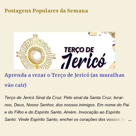
Postagens Populares da Semana
Aprenda a rezar o Terço de Jericó (as muralhas
vão cair)
Terço de Jericó Sinal da Cruz: Pelo sinal da Santa Cruz, livrai-
nos, Deus, Nosso Senhor, dos nossos inimigos. Em nome do Pai
e do Filho e do Espírito Santo. Amém. Invocação ao Espírito
Santo: Vinde Espírito Santo, enchei os corações dos vossos fiéis
e acendei neles o fogo do vosso amor. Enviai o vosso Espírito e
tudo será criado. E renovareis a face da terra. Oremos: Ó Deus,