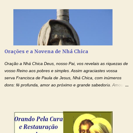
Senhor Jesus! Jesus, coloca Tuas Mãos benditas,
ensanguentadas, chagadas e abertas, sobre mim, neste
momento. Sinto-me completamente sem forças para prosseguir,
carregando as minhas cruzes. Preciso que a força e o poder de
Tuas Mãos, que suportaram a mais profunda dor ao serem
pregadas na Cruz, reergam-me e curem-me agora. Jesus, não
peço somente por mim, mas também por todos aqueles que mais
Orações e a Novena de Nhá Chica
amo. Nós precisamos desesperadamente de cura física e
espiritual, através do toque consolador de tuas Mãos
Oração a Nhá Chica Deus, nosso Pai, vos revelais as riquezas de
ensanguentadas e infinitamente poderosas. Eu reconheço,
vosso Reino aos pobres e simples. Assim agraciastes vossa
apesar de toda a minha limitação e da infinidade dos meus ...
serva Francisca de Paula de Jesus, Nhá Chica, com inúmeros
dons: fé profunda, amor ao próximo e grande sabedoria. Amou a
Igreja e manteve uma terna devoção à Imaculada Conceição. Por
sua intercessão, concedei-nos a graça de que precisamos….. E
dai-nos a alegria de vê-la elevada à honra dos altares. Por nosso
Senhor Jesus Cristo, vosso Filho, na unidade do Espírito Santo.
Amém. Novena a Nhá Chica (Oração para obter os favores
celestiais através da intercessão da Serva de Deus Nhá Chica)