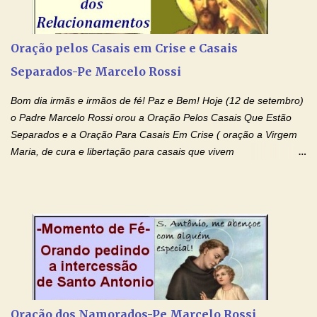
(Rezar durante nove dias seguidos ou intercalados) Nhá Chica,
recorro a vós como intercessora entre a Bondade Divina e as
necessidades humanas. Peço-vos, como favor espiritual, que
Oração pelos Casais em Crise e Casais
entregueis nas mãos do Santíssimo o meu pedido urgente (Fazer
Separados-Pe Marcelo Rossi
o pedido). Acolhei, Nhá Chica, no vosso coração bondoso as
minhas necessidades e amparai-me nesta oração (Fazer o ...
Bom dia irmãs e irmãos de fé! Paz e Bem! Hoje (12 de setembro)
o Padre Marcelo Rossi orou a Oração Pelos Casais Que Estão
Separados e a Oração Para Casais Em Crise ( oração a Virgem
Maria, de cura e libertação para casais que vivem
relacionamentos conturbados, não conseguem firmar namoro,
noivado e tem dificuldade em encontrar o seu marido, a sua
esposa) . O padre continua com a semana especial de orações
no programa de rádio Momento de Fé, pela cura dos
relacionamentos. Seu relacionamento está doente? Você está
sofrendo? Então ouça o Momento de Fé e entre nesta corrente
de orações abençoadas, d eixe o Amor Ágape de Jesus curar e
restaurar você e seu relacionamento. Adriana-Devoção e Fé
Oração Pelos Casais Que Estão Separados Casais que estão
Oração dos Namorados-Pe Marcelo Rossi