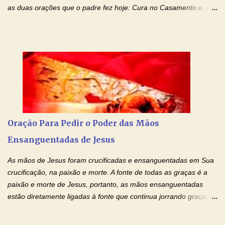
as duas orações que o padre fez hoje: Cura no Casamento e a
Oração Pela Reconciliação Dos Cônjuges . Se você está
sofrendo em seu relacionamento amoroso, faça alguma coisa por
ele antes de desistir: Ore! Entre nesta corrente diária de orações
com o Momento de Fé. Que Deus abençoe e que todo
relacionamento seja fortalecido e curado no amor Ágape de
Jesus. Adriana-Devoção e Fé Mensagem do Padre Marcelo Rossi
em seu Facebook: Amados, iniciamos uma semana para orar
pelos relacionamentos. Diz a Bíblia sagrada: "O amor é paciente,
o amor é prestativo; não é invejoso, não se ostenta, não se incha
Oração Para Pedir o Poder das Mãos
de orgulho. Nada faz de inconveniente, não procura o seu próprio
Ensanguentadas de Jesus
interesse, não se irrita, não guarda rancor. Não se alegra com a
injustiça, mas regozija-se com a verdade. T...
As mãos de Jesus foram crucificadas e ensanguentadas em Sua
crucificação, na paixão e morte. A fonte de todas as graças é a
paixão e morte de Jesus, portanto, as mãos ensanguentadas
estão diretamente ligadas à fonte que continua jorrando graças
sobre graças. Oração para Pedir o Poder das Mãos
Ensanguentadas de Jesus (cura física e espiritual) "Cura-me,