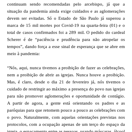
continuam sendo recomendadas pelo arcebispo, já que a
situação da pandemia ainda exige cuidados e as aglomerações
devem ser evitadas. Só o Estado de São Paulo já superou a
marca de 15 mil mortes por Covid-19 na quarta-feira (01) e o
total de casos confirmados foi a 289 mil. O pedido do cardeal
Scherer é de “paciência e prudência para não atropelar os
tempos”, dando força a esse sinal de esperança que se abre em
meio à pandemia:
“Nós, aqui, nunca tivemos a proibição de fazer as celebrações,
nem a proibição de abrir as igrejas. Nunca houve a proibição.
Mas, é claro, desde o dia 21 de fevereiro já, nós tivemos o
cuidado de restringir ao máximo a presença do povo nas igrejas
para não promover aglomerações e oportunidade de contágio.
A partir de agora, a gente está orientando os padres e as
paróquias para que retomem pouco a pouco as celebrações com
o povo. Naturalmente, com aquelas orientações previstas nos
protocolos, com a ocupação apenas de um terço do espaço da
igreja, o espaçamento entre as pessoas, usando máscaras, álcool