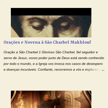
que instruístes os corações dos vossos fiéis com a luz do Espírito
Santo, fazei que apreciemos retamente todas as coisas segundo
o mesmo Espírito e gozemos sempre da sua consolação. Por
Cristo, Senhor Nosso. Amém. Creio: Creio em Deus Pai Todo-
Poderoso, Criador do céu e da terra; e em Jesus Cristo, seu
único Filho, nosso Senhor; que foi concebido pelo poder do Espí­
rito Santo; nasceu da Virgem Maria, padeceu sob Pôncio Pilatos,
Orações e Novena à São Charbel Makhlouf
foi crucificado, morto e sepultado. Desceu à mansão dos mortos;
ressuscitou ao terceiro dia; subiu aos céus, está sentado à direita
Oração a São Charbel 1 Glorioso São Charbel, fiel seguidor e
de Deus Pai todo-poderoso, donde há de vir a julgar os v...
servo de Jesus, vosso poder junto de Deus está sendo conhecido
por todo o mundo, e a Igreja vos invoca nos casos de desespero
e doenças incuráveis. Confiante, recorremos a vós e imploramos
o vosso auxílio no transe difícil em que nos encontramos.
Concedei-nos a graça, juntamente com todas as que
necessitamos, dando-nos saúde para o corpo e para a alma.
Queremos sempre lembrar-nos deste favor, da vossa intercessão
e invocar-vos como nosso patrono, para maior glória de Deus e o
bem de nossas almas. São Charbel! Rogai por Nós e por todos