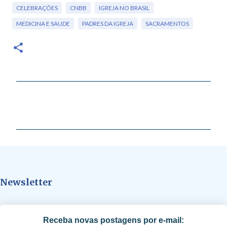
CELEBRAÇÕES
CNBB
IGREJA NO BRASIL
MEDICINA E SAUDE
PADRES DA IGREJA
SACRAMENTOS
C
o
m
e
n
t
Newsletter
á
r
i
Receba novas postagens por e-mail:
o