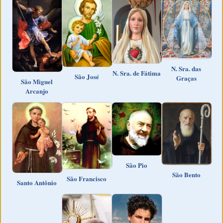
N. Sra. das
N. Sra. de Fátima
São José
Graças
São Miguel
Arcanjo
São Pio
São Bento
São Francisco
Santo Antônio