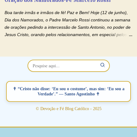
separados, devido ao envolvimento de outras pessoas no
relacionamento e que minaram, espiritualmente, a relação do
Boa tarde irmãs e irmãos de fé! Paz e Bem! Hoje (12 de junho),
casal. Vamos orar (coloque o seu esposo ou esposa diante de
Dia dos Namorados, o Padre Marcelo Rossi continuou a semana
Deus). "Senhor Jesus, restaura os laços ...
de orações pedindo a intercessão de Santo Antonio, no poder de
Jesus Cristo, orando pelos relacionamentos, em especial pelos
namorados . O Padre rezou a Oração dos Namorados e colocou
no Facebook a mesma oração em formato de papiro e cin co
maravilhosos cartões que coloquei aqui para vocês. Não perca
esta abençoada semana no Momento de Fé do Padre Marcelo,
vamos juntos formar esta forte corrente de orações. Você que
está sonhando em encontrar um companheiro(a), um amor
verdadeiro, ou que está com problemas no relacionamento
✝ “Cristo não disse: ‘Eu sou o costume’, mas sim: ‘Eu sou a
amoroso, creia na poderosa intercessão deste santo amigo:
Verdade’.” — Santo Agostinho ✝
Santo Antonio! Tenha fé, não desista, pois ele intercede por nós
junto a Jesus! Fique no Amor Ágape de Jesus e no Amor Materno
© Devoção e Fé Blog Católico - 2025
de Nossa Senhora. Adriana-Devoção e Fé Mensagem do Padre
Marcelo Rossi por E-mail: Amados!! Nesta quarta feira, orando
com o pod...