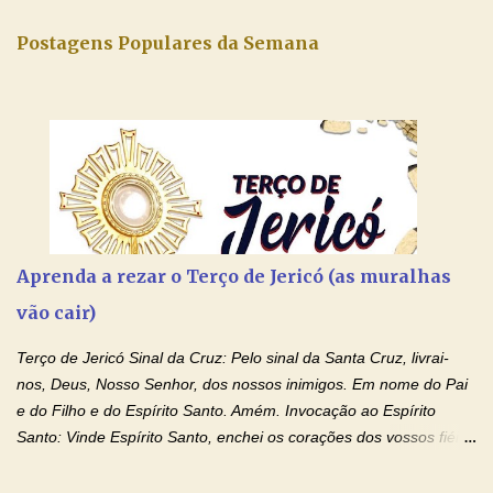
Postagens Populares da Semana
Aprenda a rezar o Terço de Jericó (as muralhas
vão cair)
Terço de Jericó Sinal da Cruz: Pelo sinal da Santa Cruz, livrai-
nos, Deus, Nosso Senhor, dos nossos inimigos. Em nome do Pai
e do Filho e do Espírito Santo. Amém. Invocação ao Espírito
Santo: Vinde Espírito Santo, enchei os corações dos vossos fiéis
e acendei neles o fogo do vosso amor. Enviai o vosso Espírito e
tudo será criado. E renovareis a face da terra. Oremos: Ó Deus,