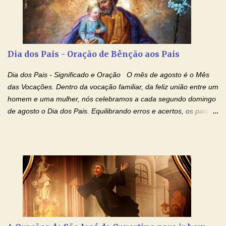
Não desista, Jesus irá curar todas suas feridas, Creia! Adriana-
Devoção e Fé Oração de Libertação das Drogas (São Miguel
Arcanjo) "Senhor, Pai Eterno, em Nome de Teu Filho Jesus,
Nosso Senhor Jesus Cristo, concedei a vida a todos aqueles que
Dia dos Pais - Oração de Bênção aos Pais
se encontram encarcerados em um vício, escravos de alguma
droga. Senhor, Pai Poderoso e cheio de Misericórdia, na
Dia dos Pais - Significado e Oração O mês de agosto é o Mês
autoridade do Nome de Jesus libertai da escravidão do vício das
das Vocações. Dentro da vocação familiar, da feliz união entre um
drogas, c...
homem e uma mulher, nós celebramos a cada segundo domingo
de agosto o Dia dos Pais. Equilibrando erros e acertos, os pais
têm um papel importante na formação do caráter e no decorrer
da vida dos filhos. Os pais acompanham seu crescimento, seu
desenvolvimento intelectual e se esforçam para dar aos filhos,
conforto, boa alimentação, educação de qualidade. E, em geral,
procuram orientá-los para que enfrentem o mundo, com suas
alegrias, com seus dissabores. Acompanham-nos em suas
vitórias, em seus fracassos, em suas lutas. É claro que há
exceções, mas essas exceções só confirmam uma regra porque
pais que não se preocupam com seus filhos não estão no seu