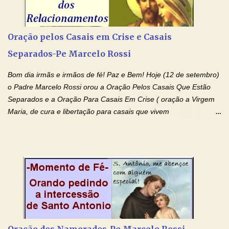
(Rezar durante nove dias seguidos ou intercalados) Nhá Chica,
recorro a vós como intercessora entre a Bondade Divina e as
necessidades humanas. Peço-vos, como favor espiritual, que
Oração pelos Casais em Crise e Casais
entregueis nas mãos do Santíssimo o meu pedido urgente (Fazer
Separados-Pe Marcelo Rossi
o pedido). Acolhei, Nhá Chica, no vosso coração bondoso as
minhas necessidades e amparai-me nesta oração (Fazer o ...
Bom dia irmãs e irmãos de fé! Paz e Bem! Hoje (12 de setembro)
o Padre Marcelo Rossi orou a Oração Pelos Casais Que Estão
Separados e a Oração Para Casais Em Crise ( oração a Virgem
Maria, de cura e libertação para casais que vivem
relacionamentos conturbados, não conseguem firmar namoro,
noivado e tem dificuldade em encontrar o seu marido, a sua
esposa) . O padre continua com a semana especial de orações
no programa de rádio Momento de Fé, pela cura dos
relacionamentos. Seu relacionamento está doente? Você está
sofrendo? Então ouça o Momento de Fé e entre nesta corrente
de orações abençoadas, d eixe o Amor Ágape de Jesus curar e
restaurar você e seu relacionamento. Adriana-Devoção e Fé
Oração Pelos Casais Que Estão Separados Casais que estão
Oração dos Namorados-Pe Marcelo Rossi