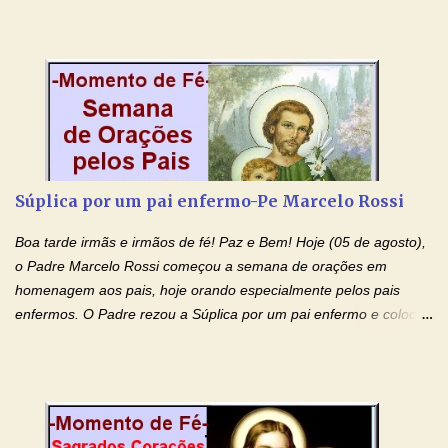
Morte e Ressurreição, o pecado e a morte. Seu preciosíssimo
Sangue derramado cruz estpa presente na Hóstia Santa. Eu
creio, Jesus, e clamo que este Sangue seja agora derramado
sobre mim e sobre todos os meus familiares. Eu peço, Senhor
Jesus, que, pelo poder libertador e salvítico deste Sangue,
possamos nos livrar de toda opressão diabólica que possa estar
prejudicando a nossa família. Peço também que atenda, em
especial, este pedido que agora faço na Sua presença:
Súplica por um pai enfermo-Pe Marcelo Rossi
(apresente aqui o seu pedido...) Eu, desde já, agradeço de
coração, confiante que o Senhor me atenderá. Eu louvo o Pai por
Boa tarde irmãs e irmãos de fé! Paz e Bem! Hoje (05 de agosto),
ter nos dado o Senhor, Jesus, como presente de Páscoa. eu
o Padre Marcelo Rossi começou a semana de orações em
agradeço de coração ao Espíri...
homenagem aos pais, hoje orando especialmente pelos pais
enfermos. O Padre rezou a Súplica por um pai enfermo e colocou
no Facebook a mesma oração em formato de papiro e cin co
maravilhosos cartões que coloquei aqui para vocês. Tenha uma
iluminada semana no Amor Ágape de Jesus e no Amor Materno
de Nossa Senhora. Adriana dos Anjos-Devoção e Fé Mensagem
do Padre Marcelo Rossi por E-mail e Facebook: Como foi