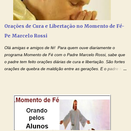
no Amor Materno de Nossa Senhora. Adriana-Devoção e Fé
Mensagem do Padre Marcelo Rossi por E-mail: Amados!! Nesta
quarta feira, vamos orar pelas pessoas que sofrem com as
doenças do coração, NO SAGRADO CORAÇÃO DE JESUS E NO
Orações de Cura e Libertação no Momento de Fé-
IMACULADO CORAÇÃO DE MAR...
Pe Marcelo Rossi
Olá amigas e amigos de fé! Para quem ouve diariamente o
programa Momento de Fé com o Padre Marcelo Rossi, sabe que
o padre tem feito orações diárias de cura e libertação. São fortes
orações de quebra de maldição entre as gerações. E o padre tem
deixado as orações no facebook dele, mas como sei que muitas
pessoas não tem facebook, então resolvi copiar as orações e
colocar aqui no Blog. Espero que ajude quem estava procurando
por estas valiosas orações. Tenham um lindo fim de semana na
paz de Jesus Cristo e no amor de Maria Santíssima. Adriana-
Devoção e Fé Clique para acessar: Facebook Padre Marcelo
Rossi Site Padre Marcelo Rossi (para ouvir o Momento de Fé)
Tocai, Cura! E Restaura! "Jesus, no poder de Seu Nome, peço