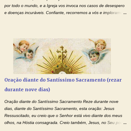
de te...
por todo o mundo, e a Igreja vos invoca nos casos de desespero
e doenças incuráveis. Confiante, recorremos a vós e imploramos
o vosso auxílio no transe difícil em que nos encontramos.
Concedei-nos a graça, juntamente com todas as que
necessitamos, dando-nos saúde para o corpo e para a alma.
Queremos sempre lembrar-nos deste favor, da vossa intercessão
e invocar-vos como nosso patrono, para maior glória de Deus e o
bem de nossas almas. São Charbel! Rogai por Nós e por todos
aqueles que invocam o vosso nome e auxílio. Amén. Oração 2 Ó
Deus, admirável em Vossos Santos, Vós que inspirastes a São
Charbel seguir o caminho da perfeição, lhe concedestes a graça
Oração diante do Santíssimo Sacramento (rezar
e a força para fazer triunfar, na sua vida, o heroísmo das virtudes
durante nove dias)
monásticas: a obediência, a castidade e a voluntária pobreza, e
manifestastes o poder de sua intercessão por numerosos
Oração diante do Santíssimo Sacramento Reze durante nove
milagres e gra...
dias, diante do Santíssimo Sacramento, esta oração: Jesus
Ressuscitado, eu creio que o Senhor está vivo diante dos meus
olhos, na Hóstia consagrada. Creio também, Jesus, no Seu poder
contra toda espécie de mal, porque o Senhor venceu, pela sua