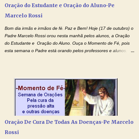
agora que as águas do meu batismo fluam para trás através das
Oração do Estudante e Oração do Aluno-Pe
gerações, através de todas as raízes da minha árvore
Marcelo Rossi
genealógica. Que o Sangue de Jesus, purificador e vivificante,
flua através de todas as gerações: primeira...
Bom dia irmãs e irmãos de fé. Paz e Bem! Hoje (17 de outubro) o
Padre Marcelo Rossi orou nesta manhã pelos alunos, a Oração
do Estudante e Oração do Aluno. Ouça o Momento de Fé, pois
esta semana o Padre está orando pelos professores e alunos.
Você que está em semana de provas, que está estudando para
concursos, vestibulares, para o Enem; além de estudar, se
prepare também orando para permancer tranquilo, pronto
intelectualmente e espiritualmente para o dia da prova. Confie no
amor Ágape de Jesus e no amor materno de Nossa Senhora.
Fique com a paz de Jesus e o amor de Maria! Adriana-Devoção e
Fé Oração do Estudante I Senhor, eu sou estudante, e por sinal,
inteligente. Prova isto é o fato de eu estar aqui, conversando com
o Senhor. Obrigado pelo dom da inteligência e pela possibilidade
Oração De Cura De Todas As Doenças-Pe Marcelo
de estudar. Mas, como o Senhor sabe, a vida de estudante nem
Rossi
sempre é fácil. A rotina cansa e o aprender exige uma série de