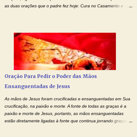
as duas orações que o padre fez hoje: Cura no Casamento e a
Oração Pela Reconciliação Dos Cônjuges . Se você está
sofrendo em seu relacionamento amoroso, faça alguma coisa por
ele antes de desistir: Ore! Entre nesta corrente diária de orações
com o Momento de Fé. Que Deus abençoe e que todo
relacionamento seja fortalecido e curado no amor Ágape de
Jesus. Adriana-Devoção e Fé Mensagem do Padre Marcelo Rossi
em seu Facebook: Amados, iniciamos uma semana para orar
pelos relacionamentos. Diz a Bíblia sagrada: "O amor é paciente,
o amor é prestativo; não é invejoso, não se ostenta, não se incha
Oração Para Pedir o Poder das Mãos
de orgulho. Nada faz de inconveniente, não procura o seu próprio
Ensanguentadas de Jesus
interesse, não se irrita, não guarda rancor. Não se alegra com a
injustiça, mas regozija-se com a verdade. T...
As mãos de Jesus foram crucificadas e ensanguentadas em Sua
crucificação, na paixão e morte. A fonte de todas as graças é a
paixão e morte de Jesus, portanto, as mãos ensanguentadas
estão diretamente ligadas à fonte que continua jorrando graças
sobre graças. Oração para Pedir o Poder das Mãos
Ensanguentadas de Jesus (cura física e espiritual) "Cura-me,