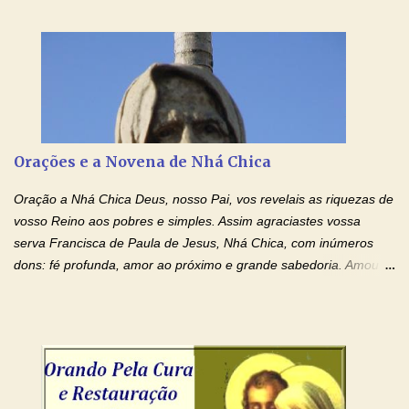
Senhor Jesus! Jesus, coloca Tuas Mãos benditas,
ensanguentadas, chagadas e abertas, sobre mim, neste
momento. Sinto-me completamente sem forças para prosseguir,
carregando as minhas cruzes. Preciso que a força e o poder de
Tuas Mãos, que suportaram a mais profunda dor ao serem
pregadas na Cruz, reergam-me e curem-me agora. Jesus, não
peço somente por mim, mas também por todos aqueles que mais
Orações e a Novena de Nhá Chica
amo. Nós precisamos desesperadamente de cura física e
espiritual, através do toque consolador de tuas Mãos
Oração a Nhá Chica Deus, nosso Pai, vos revelais as riquezas de
ensanguentadas e infinitamente poderosas. Eu reconheço,
vosso Reino aos pobres e simples. Assim agraciastes vossa
apesar de toda a minha limitação e da infinidade dos meus ...
serva Francisca de Paula de Jesus, Nhá Chica, com inúmeros
dons: fé profunda, amor ao próximo e grande sabedoria. Amou a
Igreja e manteve uma terna devoção à Imaculada Conceição. Por
sua intercessão, concedei-nos a graça de que precisamos….. E
dai-nos a alegria de vê-la elevada à honra dos altares. Por nosso
Senhor Jesus Cristo, vosso Filho, na unidade do Espírito Santo.
Amém. Novena a Nhá Chica (Oração para obter os favores
celestiais através da intercessão da Serva de Deus Nhá Chica)