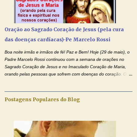
anunciado ontem, entramos em uma semana de homenagens
aos nossos pais. Hoje nossas orações serão focadas nos pais
que não se encontram bem de saúde, OS PAIS ENFERMOS!
Amados, durante toda esta semana vamos orar pelos nossos
Oração ao Sagrado Coração de Jesus (pela cura
pais. Vamos dedicar um dia para os pais mais idosos, pais que
das doenças cardíacas)-Pe Marcelo Rossi
estão doentes, pais que estão longe dos filhos, pais que já são
falecidos, pais que tem problemas com vícios, enfim, vamos orar
Boa noite irmãs e irmãos de fé! Paz e Bem! Hoje (29 de maio), o
para todos os pais. Hoje vamos d...
Padre Marcelo Rossi continuou com a semana de orações no
Sagrado Coração de Jesus e no Imaculado Coração de Maria,
orando pelas pessoas que sofrem com doenças do coração. O
Padre rezou a Oração ao Sagrado Coração de Jesus e colocou
no Facebook a mesma oração em formato de papiro e cin co
maravilhosos cartões que coloquei aqui para vocês. Não perca
Postagens Populares do Blog
esta abençoada semana de orações no programa de rádio
Momento de Fé, vamos juntos formar uma forte corrente de
orações com o Padre Marcelo. Não desista do milagre, da cura;
tenha fé, creia firmemente e ore incessantemente até que o
Kairós aconteça em sua vida. Fique no Amor Ágape de Jesus e