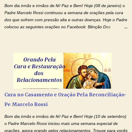
renúncias: o meu cinema, o meu jogo pr...
Bom dia irmãs e irmãos de fé! Paz e Bem! Hoje (08 de janeiro) o
Padre Marcelo Rossi continuou a semana de orações pela cura
dos que sofrem com pressão alta e outras doenças. Hoje o Padre
colocou as seguintes orações no Facebook: Bênção Dos
Enfermos , Oração De Cura De Todas As Doenças e Oração À
Nossa Senhora Da Saúde II . Que Deus abençoe vocês. Fiquem
com o Amor Ágape de Jesus e o Amor Materno de Nossa
Senhora! Adriana-Devoção e Fé Bênção Dos Enfermos O Senhor
Jesus esteja ao vosso lado, para vos defender, dentro de vós,
para vos conservar; diante de vós, pra vos conduzir; atrás de vós
para vos guardar; acima de vós, para vos abençoar. Ele que vive
e reina pelos séculos dos séculos. Amém! Oração De Cura De
Todas As Doenças Senhor Jesus, suplicamos no poder de Teu
Cura no Casamento e Oração Pela Reconciliação-
Nome † (sinal da cruz), que está acima de todo Nome, que todos
Pe Marcelo Rossi
os padrões de enfermidade física transmitidos em minha linha de
família, deixem de existir. Na Tua graça, Senhor, cortamos todos
Bom dia irmãs e irmãos de fé! Paz e Bem! Hoje (10 de setembro)
os laços...
o Padre Marcelo Rossi iniciou mais uma semana especial de
orações, agora orando pelos relacionamentos. Trouxe para vocês