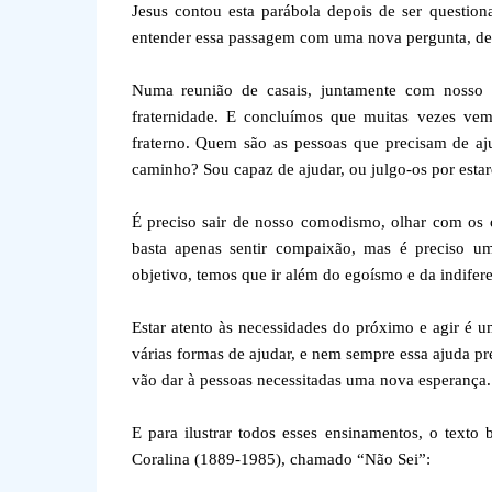
Jesus contou esta parábola depois de ser questi
entender essa passagem com uma nova pergunta, des
Numa reunião de casais, juntamente com nosso di
fraternidade. E concluímos que muitas vezes vem
fraterno. Quem são as pessoas que precisam de a
caminho? Sou capaz de ajudar, ou julgo-os por esta
É preciso sair de nosso comodismo, olhar com os o
basta apenas sentir compaixão, mas é preciso uma
objetivo, temos que ir além do egoísmo e da indifere
Estar atento às necessidades do próximo e agir é 
várias formas de ajudar, e nem sempre essa ajuda pr
vão dar à pessoas necessitadas uma nova esperança.
E para ilustrar todos esses ensinamentos, o text
Coralina (1889-1985), chamado “Não Sei”: