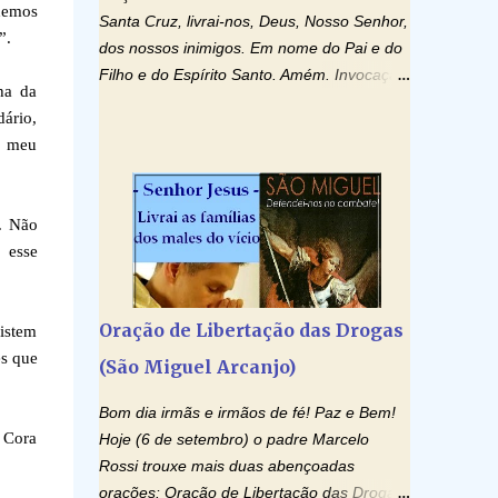
demos
Santa Cruz, livrai-nos, Deus, Nosso Senhor,
”.
dos nossos inimigos. Em nome do Pai e do
Filho e do Espírito Santo. Amém. Invocação
ha da
ao Espírito Santo: Vinde Espírito Santo,
ário,
enchei os corações dos vossos fiéis e
o meu
acendei neles o fogo do vosso amor. Enviai
o vosso Espírito e tudo será criado. E
renovareis a face da terra. Oremos: Ó
o. Não
Deus, que instruístes os corações dos
 esse
vossos fiéis com a luz do Espírito Santo,
fazei que apreciemos retamente todas as
coisas segundo o mesmo Espírito e
Oração de Libertação das Drogas
xistem
gozemos sempre da sua consolação. Por
es que
(São Miguel Arcanjo)
Cristo, Senhor Nosso. Amém. Creio: Creio
em Deus Pai Todo-Poderoso, Criador do
Bom dia irmãs e irmãos de fé! Paz e Bem!
céu e da terra; e em Jesus Cristo, seu único
 Cora
Hoje (6 de setembro) o padre Marcelo
Filho, nosso Senhor; que foi concebido pelo
Rossi trouxe mais duas abençoadas
poder do Espí­rito Santo; nasceu da Virgem
orações: Oração de Libertação das Drogas