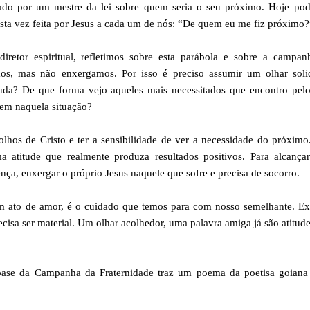
onado por um mestre da lei sobre quem seria o seu próximo. Hoje po
ta vez feita por Jesus a cada um de nós: “De quem eu me fiz próximo?
retor espiritual, refletimos sobre esta parábola e sobre a campan
os, mas não enxergamos. Por isso é preciso assumir um olhar solid
juda? De que forma vejo aqueles mais necessitados que encontro pel
rem naquela situação?
lhos de Cristo e ter a sensibilidade de ver a necessidade do próxim
 atitude que realmente produza resultados positivos. Para alcançar
nça, enxergar o próprio Jesus naquele que sofre e precisa de socorro.
um ato de amor, é o cuidado que temos para com nosso semelhante. E
ecisa ser material. Um olhar acolhedor, uma palavra amiga já são atitud
o base da Campanha da Fraternidade traz um poema da poetisa goiana