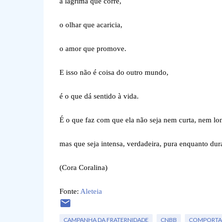
a lágrima que corre,
o olhar que acaricia,
o amor que promove.
E isso não é coisa do outro mundo,
é o que dá sentido à vida.
É o que faz com que ela não seja nem curta, nem lo
mas que seja intensa, verdadeira, pura enquanto dura
(Cora Coralina)
Fonte:
Aleteia
CAMPANHA DA FRATERNIDADE
CNBB
COMPORT