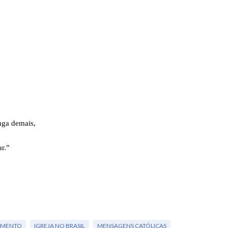
nga demais,
r.”
AMENTO
IGREJA NO BRASIL
MENSAGENS CATÓLICAS