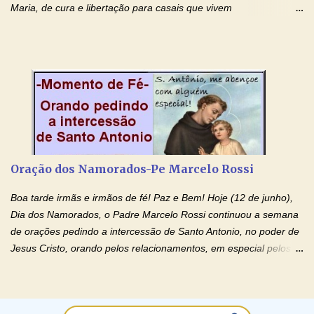
Maria, de cura e libertação para casais que vivem
relacionamentos conturbados, não conseguem firmar namoro,
noivado e tem dificuldade em encontrar o seu marido, a sua
esposa) . O padre continua com a semana especial de orações
no programa de rádio Momento de Fé, pela cura dos
relacionamentos. Seu relacionamento está doente? Você está
sofrendo? Então ouça o Momento de Fé e entre nesta corrente
de orações abençoadas, d eixe o Amor Ágape de Jesus curar e
restaurar você e seu relacionamento. Adriana-Devoção e Fé
Oração Pelos Casais Que Estão Separados Casais que estão
Oração dos Namorados-Pe Marcelo Rossi
separados, devido ao envolvimento de outras pessoas no
relacionamento e que minaram, espiritualmente, a relação do
Boa tarde irmãs e irmãos de fé! Paz e Bem! Hoje (12 de junho),
casal. Vamos orar (coloque o seu esposo ou esposa diante de
Dia dos Namorados, o Padre Marcelo Rossi continuou a semana
Deus). "Senhor Jesus, restaura os laços ...
de orações pedindo a intercessão de Santo Antonio, no poder de
Jesus Cristo, orando pelos relacionamentos, em especial pelos
namorados . O Padre rezou a Oração dos Namorados e colocou
no Facebook a mesma oração em formato de papiro e cin co
maravilhosos cartões que coloquei aqui para vocês. Não perca