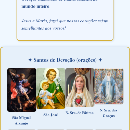
mundo inteiro
.
Jesus e Maria, fazei que nossos corações sejam
semelhantes aos vossos!
✦ Santos de Devoção (orações) ✦
N. Sra. das
N. Sra. de Fátima
São José
Graças
São Miguel
Arcanjo