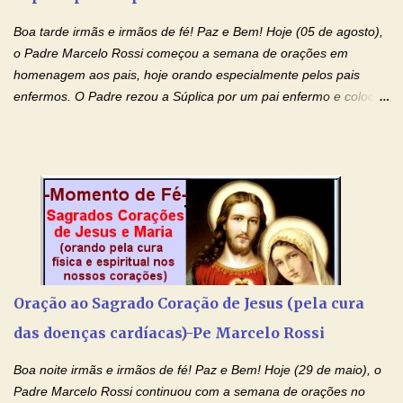
(apresente aqui o seu pedido...) Eu, desde já, agradeço de
coração, confiante que o Senhor me atenderá. Eu louvo o Pai por
Boa tarde irmãs e irmãos de fé! Paz e Bem! Hoje (05 de agosto),
ter nos dado o Senhor, Jesus, como presente de Páscoa. eu
o Padre Marcelo Rossi começou a semana de orações em
agradeço de coração ao Espíri...
homenagem aos pais, hoje orando especialmente pelos pais
enfermos. O Padre rezou a Súplica por um pai enfermo e colocou
no Facebook a mesma oração em formato de papiro e cin co
maravilhosos cartões que coloquei aqui para vocês. Tenha uma
iluminada semana no Amor Ágape de Jesus e no Amor Materno
de Nossa Senhora. Adriana dos Anjos-Devoção e Fé Mensagem
do Padre Marcelo Rossi por E-mail e Facebook: Como foi
anunciado ontem, entramos em uma semana de homenagens
aos nossos pais. Hoje nossas orações serão focadas nos pais
que não se encontram bem de saúde, OS PAIS ENFERMOS!
Amados, durante toda esta semana vamos orar pelos nossos
Oração ao Sagrado Coração de Jesus (pela cura
pais. Vamos dedicar um dia para os pais mais idosos, pais que
das doenças cardíacas)-Pe Marcelo Rossi
estão doentes, pais que estão longe dos filhos, pais que já são
falecidos, pais que tem problemas com vícios, enfim, vamos orar
Boa noite irmãs e irmãos de fé! Paz e Bem! Hoje (29 de maio), o
para todos os pais. Hoje vamos d...
Padre Marcelo Rossi continuou com a semana de orações no