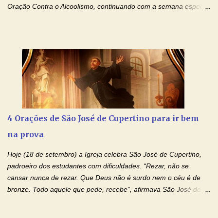
Oração Contra o Alcoolismo, continuando com a semana especial
de orações para cura dos vícios. Todos são capazes de se
libertar deste mal, bastar ter fé, acreditar verdadeiramente e
entregar a vida totalmente nas mãos de Jesus. Deixe o amor
Ágape de nosso Pai Santo - Jesus - te curar, deixe nossa
Mãezinha do Céu - Maria - te proteger com Seu divino manto.
Não desista, Jesus irá curar todas suas feridas, Creia! Adriana-
Devoção e Fé Oração de Libertação das Drogas (São Miguel
Arcanjo) "Senhor, Pai Eterno, em Nome de Teu Filho Jesus,
Nosso Senhor Jesus Cristo, concedei a vida a todos aqueles que
4 Orações de São José de Cupertino para ir bem
se encontram encarcerados em um vício, escravos de alguma
na prova
droga. Senhor, Pai Poderoso e cheio de Misericórdia, na
autoridade do Nome de Jesus libertai da escravidão do vício das
Hoje (18 de setembro) a Igreja celebra São José de Cupertino,
drogas, c...
padroeiro dos estudantes com dificuldades. “Rezar, não se
cansar nunca de rezar. Que Deus não é surdo nem o céu é de
bronze. Todo aquele que pede, recebe”, afirmava São José de
Cupertino, o franciscano que não era bom nos estudos, mas que
se tornou padroeiro dos estudantes. [a] 1 - Oração São José de