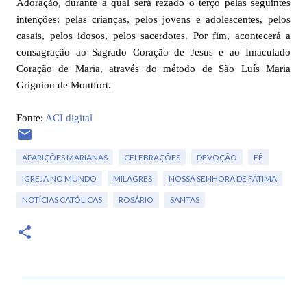
Adoração, durante a qual será rezado o terço pelas seguintes
intenções: pelas crianças, pelos jovens e adolescentes, pelos
casais, pelos idosos, pelos sacerdotes. Por fim, acontecerá a
consagração ao Sagrado Coração de Jesus e ao Imaculado
Coração de Maria, através do método de São Luís Maria
Grignion de Montfort.
Fonte:
ACI digital
APARIÇÕES MARIANAS
CELEBRAÇÕES
DEVOÇÃO
FÉ
IGREJA NO MUNDO
MILAGRES
NOSSA SENHORA DE FÁTIMA
NOTÍCIAS CATÓLICAS
ROSÁRIO
SANTAS
C