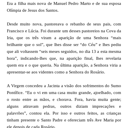
Era a filha mais nova de Manuel Pedro Marto e de sua esposa
Olímpia de Jesus dos Santos.
Desde muito nova, pastoreava o rebanho de seus pais, com
Francisco e Lúcia. Foi durante um desses pastoreios na Cova da
Iria, que os três viram a aparição de uma Senhora “mais
brilhante que o sol”, que lhes disse ser “do Céu” e lhes pediu
que ali voltassem “seis meses seguidos, no dia 13 a esta mesma
hora”, indicando-lhes que, na aparição final, lhes revelaria
quem era e o que queria. Na última aparição, a Senhora viria a
apresentar-se aos videntes como a Senhora do Rosário.
A Virgem concedeu a Jacinta a visão dos sofrimentos do Sumo
Pontífice. “Eu o vi em uma casa muito grande, ajoelhado, com
o rosto entre as mãos, e chorava. Fora, havia muita gente;
alguns atiravam pedras, outros diziam imprecações e
palavrões”, contou ela. Por isso e outros feitos, as crianças
tinham presente o Santo Padre e ofereciam três Ave Maria por
ele depois de cada Rosário.