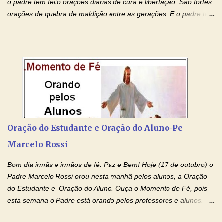
o padre tem feito orações diárias de cura e libertação. São fortes
orações de quebra de maldição entre as gerações. E o padre tem
deixado as orações no facebook dele, mas como sei que muitas
pessoas não tem facebook, então resolvi copiar as orações e
colocar aqui no Blog. Espero que ajude quem estava procurando
por estas valiosas orações. Tenham um lindo fim de semana na
paz de Jesus Cristo e no amor de Maria Santíssima. Adriana-
Devoção e Fé Clique para acessar: Facebook Padre Marcelo
Rossi Site Padre Marcelo Rossi (para ouvir o Momento de Fé)
Tocai, Cura! E Restaura! "Jesus, no poder de Seu Nome, peço
agora que as águas do meu batismo fluam para trás através das
Oração do Estudante e Oração do Aluno-Pe
gerações, através de todas as raízes da minha árvore
Marcelo Rossi
genealógica. Que o Sangue de Jesus, purificador e vivificante,
flua através de todas as gerações: primeira...
Bom dia irmãs e irmãos de fé. Paz e Bem! Hoje (17 de outubro) o
Padre Marcelo Rossi orou nesta manhã pelos alunos, a Oração
do Estudante e Oração do Aluno. Ouça o Momento de Fé, pois
esta semana o Padre está orando pelos professores e alunos.
Você que está em semana de provas, que está estudando para