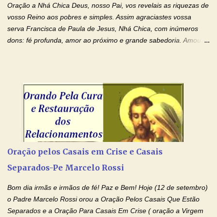
espiritual, através do toque consolador de tuas Mãos
Oração a Nhá Chica Deus, nosso Pai, vos revelais as riquezas de
ensanguentadas e infinitamente poderosas. Eu reconheço,
vosso Reino aos pobres e simples. Assim agraciastes vossa
apesar de toda a minha limitação e da infinidade dos meus ...
serva Francisca de Paula de Jesus, Nhá Chica, com inúmeros
dons: fé profunda, amor ao próximo e grande sabedoria. Amou a
Igreja e manteve uma terna devoção à Imaculada Conceição. Por
sua intercessão, concedei-nos a graça de que precisamos….. E
dai-nos a alegria de vê-la elevada à honra dos altares. Por nosso
Senhor Jesus Cristo, vosso Filho, na unidade do Espírito Santo.
Amém. Novena a Nhá Chica (Oração para obter os favores
celestiais através da intercessão da Serva de Deus Nhá Chica)
(Rezar durante nove dias seguidos ou intercalados) Nhá Chica,
recorro a vós como intercessora entre a Bondade Divina e as
necessidades humanas. Peço-vos, como favor espiritual, que
Oração pelos Casais em Crise e Casais
entregueis nas mãos do Santíssimo o meu pedido urgente (Fazer
Separados-Pe Marcelo Rossi
o pedido). Acolhei, Nhá Chica, no vosso coração bondoso as
minhas necessidades e amparai-me nesta oração (Fazer o ...
Bom dia irmãs e irmãos de fé! Paz e Bem! Hoje (12 de setembro)
o Padre Marcelo Rossi orou a Oração Pelos Casais Que Estão
Separados e a Oração Para Casais Em Crise ( oração a Virgem