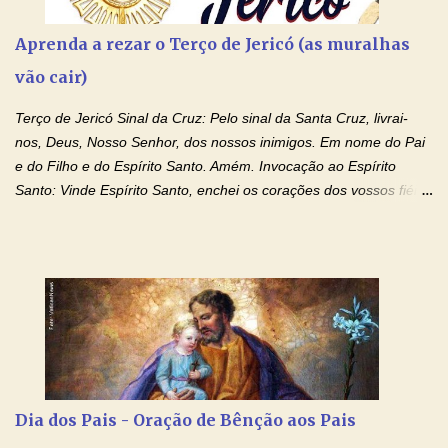
Aprenda a rezar o Terço de Jericó (as muralhas
vão cair)
Terço de Jericó Sinal da Cruz: Pelo sinal da Santa Cruz, livrai-
nos, Deus, Nosso Senhor, dos nossos inimigos. Em nome do Pai
e do Filho e do Espírito Santo. Amém. Invocação ao Espírito
Santo: Vinde Espírito Santo, enchei os corações dos vossos fiéis
e acendei neles o fogo do vosso amor. Enviai o vosso Espírito e
tudo será criado. E renovareis a face da terra. Oremos: Ó Deus,
que instruístes os corações dos vossos fiéis com a luz do Espírito
Santo, fazei que apreciemos retamente todas as coisas segundo
o mesmo Espírito e gozemos sempre da sua consolação. Por
Cristo, Senhor Nosso. Amém. Creio: Creio em Deus Pai Todo-
Poderoso, Criador do céu e da terra; e em Jesus Cristo, seu
único Filho, nosso Senhor; que foi concebido pelo poder do Espí­
rito Santo; nasceu da Virgem Maria, padeceu sob Pôncio Pilatos,
Dia dos Pais - Oração de Bênção aos Pais
foi crucificado, morto e sepultado. Desceu à mansão dos mortos;