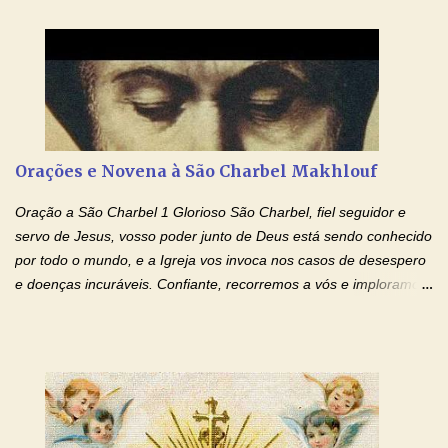
Cupertino Querido São José de Cupertino, purifica o meu
coração, transforma-o e o faz semelhante ao teu. Infunde em
mim o teu fervor, a tua sabedoria e a tua fé. Mostra tua bondade,
ajudando-me e eu me esforçarei para imitar tuas virtudes.
Glória… Amável protetor meu, o estudo geralmente é difícil, duro
e entediante para mim. Tu podes deixar tudo isso mais fácil e
agradável. Espera somente meu chamado. Eu te prometo um
Orações e Novena à São Charbel Makhlouf
esforço maior em meus estudos e uma vida mais digna de tua
santidade. Glória… Deus, que quiseste atrair tudo a teu unigênito
Oração a São Charbel 1 Glorioso São Charbel, fiel seguidor e
Filho, que foi crucificado, permite que, pelos méritos e exemplos
servo de Jesus, vosso poder junto de Deus está sendo conhecido
de te...
por todo o mundo, e a Igreja vos invoca nos casos de desespero
e doenças incuráveis. Confiante, recorremos a vós e imploramos
o vosso auxílio no transe difícil em que nos encontramos.
Concedei-nos a graça, juntamente com todas as que
necessitamos, dando-nos saúde para o corpo e para a alma.
Queremos sempre lembrar-nos deste favor, da vossa intercessão
e invocar-vos como nosso patrono, para maior glória de Deus e o
bem de nossas almas. São Charbel! Rogai por Nós e por todos