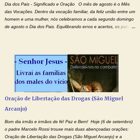
ressuscitou ao terceiro dia; subiu aos céus, está sentado à direita
Dia dos Pais - Significado e Oração O mês de agosto é o Mês
de Deus Pai todo-poderoso, donde há de vir a julgar os v...
das Vocações. Dentro da vocação familiar, da feliz união entre um
homem e uma mulher, nós celebramos a cada segundo domingo
de agosto o Dia dos Pais. Equilibrando erros e acertos, os pais
têm um papel importante na formação do caráter e no decorrer
da vida dos filhos. Os pais acompanham seu crescimento, seu
desenvolvimento intelectual e se esforçam para dar aos filhos,
conforto, boa alimentação, educação de qualidade. E, em geral,
procuram orientá-los para que enfrentem o mundo, com suas
alegrias, com seus dissabores. Acompanham-nos em suas
vitórias, em seus fracassos, em suas lutas. É claro que há
exceções, mas essas exceções só confirmam uma regra porque
pais que não se preocupam com seus filhos não estão no seu
Oração de Libertação das Drogas (São Miguel
estado natural, normal. O mundo de hoje apresenta anomalias
Arcanjo)
absurdas. Temos notícia de pais que torturam seus filhos, que os
desrespeitam, que espancam ou matam a mãe na presença dos
Bom dia irmãs e irmãos de fé! Paz e Bem! Hoje (6 de setembro)
filhos. Mas isso não é o c...
o padre Marcelo Rossi trouxe mais duas abençoadas orações:
Oração de Libertação das Drogas (São Miguel Arcanjo) e a