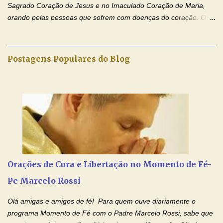
Sagrado Coração de Jesus e no Imaculado Coração de Maria,
orando pelas pessoas que sofrem com doenças do coração. O
Padre rezou a Oração ao Sagrado Coração de Jesus e colocou
no Facebook a mesma oração em formato de papiro e cin co
maravilhosos cartões que coloquei aqui para vocês. Não perca
Postagens Populares do Blog
esta abençoada semana de orações no programa de rádio
Momento de Fé, vamos juntos formar uma forte corrente de
orações com o Padre Marcelo. Não desista do milagre, da cura;
tenha fé, creia firmemente e ore incessantemente até que o
Kairós aconteça em sua vida. Fique no Amor Ágape de Jesus e
no Amor Materno de Nossa Senhora. Adriana-Devoção e Fé
Mensagem do Padre Marcelo Rossi por E-mail: Amados!! Nesta
quarta feira, vamos orar pelas pessoas que sofrem com as
doenças do coração, NO SAGRADO CORAÇÃO DE JESUS E NO
Orações de Cura e Libertação no Momento de Fé-
IMACULADO CORAÇÃO DE MAR...
Pe Marcelo Rossi
Olá amigas e amigos de fé! Para quem ouve diariamente o
programa Momento de Fé com o Padre Marcelo Rossi, sabe que