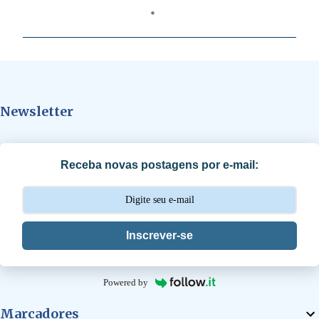
o
m
e
n
t
Newsletter
á
r
i
Receba novas postagens por e-mail:
o
s
Inscrever-se
Powered by
Marcadores