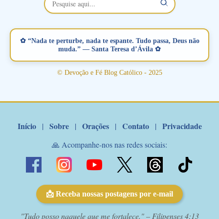
esta abençoada semana no Momento de Fé do Padre Marcelo,
vamos juntos formar esta forte corrente de orações. Você que
está sonhando em encontrar um companheiro(a), um amor
verdadeiro, ou que está com problemas no relacionamento
✿ “Nada te perturbe, nada te espante. Tudo passa, Deus não
amoroso, creia na poderosa intercessão deste santo amigo:
muda.” — Santa Teresa d’Ávila ✿
Santo Antonio! Tenha fé, não desista, pois ele intercede por nós
junto a Jesus! Fique no Amor Ágape de Jesus e no Amor Materno
© Devoção e Fé Blog Católico - 2025
de Nossa Senhora. Adriana-Devoção e Fé Mensagem do Padre
Marcelo Rossi por E-mail: Amados!! Nesta quarta feira, orando
com o pod...
Início
Sobre
Orações
Contato
Privacidade
|
|
|
|
🙏 Acompanhe-nos nas redes sociais:
📩 Receba nossas postagens por e-mail
"Tudo posso naquele que me fortalece." – Filipenses 4:13