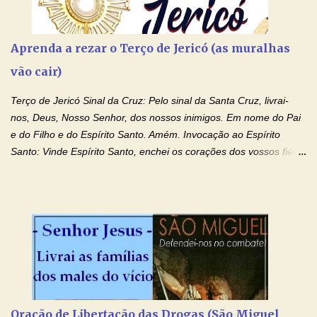
Aprenda a rezar o Terço de Jericó (as muralhas
vão cair)
Terço de Jericó Sinal da Cruz: Pelo sinal da Santa Cruz, livrai-
nos, Deus, Nosso Senhor, dos nossos inimigos. Em nome do Pai
e do Filho e do Espírito Santo. Amém. Invocação ao Espírito
Santo: Vinde Espírito Santo, enchei os corações dos vossos fiéis
e acendei neles o fogo do vosso amor. Enviai o vosso Espírito e
tudo será criado. E renovareis a face da terra. Oremos: Ó Deus,
que instruístes os corações dos vossos fiéis com a luz do Espírito
Santo, fazei que apreciemos retamente todas as coisas segundo
o mesmo Espírito e gozemos sempre da sua consolação. Por
Cristo, Senhor Nosso. Amém. Creio: Creio em Deus Pai Todo-
Poderoso, Criador do céu e da terra; e em Jesus Cristo, seu
único Filho, nosso Senhor; que foi concebido pelo poder do Espí­
rito Santo; nasceu da Virgem Maria, padeceu sob Pôncio Pilatos,
Oração de Libertação das Drogas (São Miguel