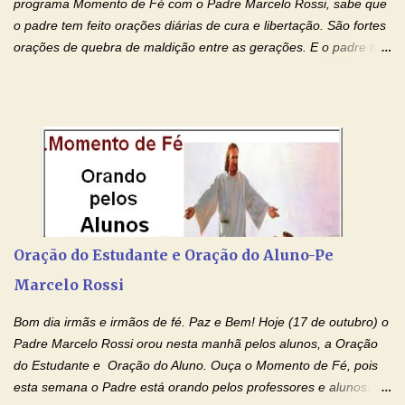
programa Momento de Fé com o Padre Marcelo Rossi, sabe que
o padre tem feito orações diárias de cura e libertação. São fortes
orações de quebra de maldição entre as gerações. E o padre tem
deixado as orações no facebook dele, mas como sei que muitas
pessoas não tem facebook, então resolvi copiar as orações e
colocar aqui no Blog. Espero que ajude quem estava procurando
por estas valiosas orações. Tenham um lindo fim de semana na
paz de Jesus Cristo e no amor de Maria Santíssima. Adriana-
Devoção e Fé Clique para acessar: Facebook Padre Marcelo
Rossi Site Padre Marcelo Rossi (para ouvir o Momento de Fé)
Tocai, Cura! E Restaura! "Jesus, no poder de Seu Nome, peço
agora que as águas do meu batismo fluam para trás através das
Oração do Estudante e Oração do Aluno-Pe
gerações, através de todas as raízes da minha árvore
Marcelo Rossi
genealógica. Que o Sangue de Jesus, purificador e vivificante,
flua através de todas as gerações: primeira...
Bom dia irmãs e irmãos de fé. Paz e Bem! Hoje (17 de outubro) o
Padre Marcelo Rossi orou nesta manhã pelos alunos, a Oração
do Estudante e Oração do Aluno. Ouça o Momento de Fé, pois
esta semana o Padre está orando pelos professores e alunos.