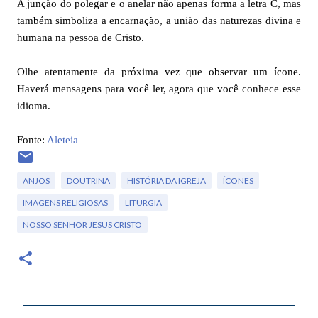
A junção do polegar e o anelar não apenas forma a letra C, mas
também simboliza a encarnação, a união das naturezas divina e
humana na pessoa de Cristo.
Olhe atentamente da próxima vez que observar um ícone.
Haverá mensagens para você ler, agora que você conhece esse
idioma.
Fonte:
Aleteia
ANJOS
DOUTRINA
HISTÓRIA DA IGREJA
ÍCONES
IMAGENS RELIGIOSAS
LITURGIA
NOSSO SENHOR JESUS CRISTO