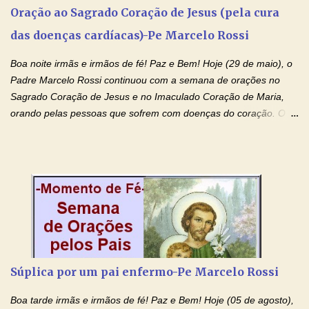
especial, este pedido que agora faço na Sua presença:
Oração ao Sagrado Coração de Jesus (pela cura
(apresente aqui o seu pedido...) Eu, desde já, agradeço de
das doenças cardíacas)-Pe Marcelo Rossi
coração, confiante que o Senhor me atenderá. Eu louvo o Pai por
ter nos dado o Senhor, Jesus, como presente de Páscoa. eu
Boa noite irmãs e irmãos de fé! Paz e Bem! Hoje (29 de maio), o
agradeço de coração ao Espíri...
Padre Marcelo Rossi continuou com a semana de orações no
Sagrado Coração de Jesus e no Imaculado Coração de Maria,
orando pelas pessoas que sofrem com doenças do coração. O
Padre rezou a Oração ao Sagrado Coração de Jesus e colocou
no Facebook a mesma oração em formato de papiro e cin co
maravilhosos cartões que coloquei aqui para vocês. Não perca
esta abençoada semana de orações no programa de rádio
Momento de Fé, vamos juntos formar uma forte corrente de
orações com o Padre Marcelo. Não desista do milagre, da cura;
tenha fé, creia firmemente e ore incessantemente até que o
Kairós aconteça em sua vida. Fique no Amor Ágape de Jesus e
no Amor Materno de Nossa Senhora. Adriana-Devoção e Fé
Súplica por um pai enfermo-Pe Marcelo Rossi
Mensagem do Padre Marcelo Rossi por E-mail: Amados!! Nesta
quarta feira, vamos orar pelas pessoas que sofrem com as
Boa tarde irmãs e irmãos de fé! Paz e Bem! Hoje (05 de agosto),