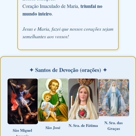
triunfai no
Coração Imaculado de Maria,
mundo inteiro
.
Jesus e Maria, fazei que nossos corações sejam
semelhantes aos vossos!
✦ Santos de Devoção (orações) ✦
N. Sra. das
N. Sra. de Fátima
São José
Graças
São Miguel
Arcanjo