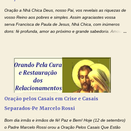
amo. Nós precisamos desesperadamente de cura física e
espiritual, através do toque consolador de tuas Mãos
Oração a Nhá Chica Deus, nosso Pai, vos revelais as riquezas de
ensanguentadas e infinitamente poderosas. Eu reconheço,
vosso Reino aos pobres e simples. Assim agraciastes vossa
apesar de toda a minha limitação e da infinidade dos meus ...
serva Francisca de Paula de Jesus, Nhá Chica, com inúmeros
dons: fé profunda, amor ao próximo e grande sabedoria. Amou a
Igreja e manteve uma terna devoção à Imaculada Conceição. Por
sua intercessão, concedei-nos a graça de que precisamos….. E
dai-nos a alegria de vê-la elevada à honra dos altares. Por nosso
Senhor Jesus Cristo, vosso Filho, na unidade do Espírito Santo.
Amém. Novena a Nhá Chica (Oração para obter os favores
celestiais através da intercessão da Serva de Deus Nhá Chica)
(Rezar durante nove dias seguidos ou intercalados) Nhá Chica,
recorro a vós como intercessora entre a Bondade Divina e as
necessidades humanas. Peço-vos, como favor espiritual, que
Oração pelos Casais em Crise e Casais
entregueis nas mãos do Santíssimo o meu pedido urgente (Fazer
Separados-Pe Marcelo Rossi
o pedido). Acolhei, Nhá Chica, no vosso coração bondoso as
minhas necessidades e amparai-me nesta oração (Fazer o ...
Bom dia irmãs e irmãos de fé! Paz e Bem! Hoje (12 de setembro)
o Padre Marcelo Rossi orou a Oração Pelos Casais Que Estão