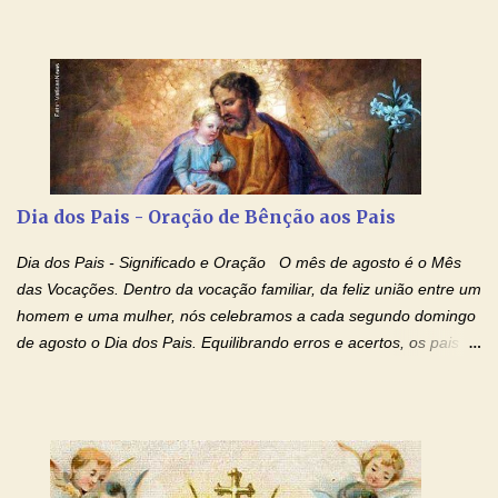
Concedei-nos a graça, juntamente com todas as que
necessitamos, dando-nos saúde para o corpo e para a alma.
Queremos sempre lembrar-nos deste favor, da vossa intercessão
e invocar-vos como nosso patrono, para maior glória de Deus e o
bem de nossas almas. São Charbel! Rogai por Nós e por todos
aqueles que invocam o vosso nome e auxílio. Amén. Oração 2 Ó
Deus, admirável em Vossos Santos, Vós que inspirastes a São
Charbel seguir o caminho da perfeição, lhe concedestes a graça
Dia dos Pais - Oração de Bênção aos Pais
e a força para fazer triunfar, na sua vida, o heroísmo das virtudes
monásticas: a obediência, a castidade e a voluntária pobreza, e
Dia dos Pais - Significado e Oração O mês de agosto é o Mês
manifestastes o poder de sua intercessão por numerosos
das Vocações. Dentro da vocação familiar, da feliz união entre um
milagres e gra...
homem e uma mulher, nós celebramos a cada segundo domingo
de agosto o Dia dos Pais. Equilibrando erros e acertos, os pais
têm um papel importante na formação do caráter e no decorrer
da vida dos filhos. Os pais acompanham seu crescimento, seu
desenvolvimento intelectual e se esforçam para dar aos filhos,
conforto, boa alimentação, educação de qualidade. E, em geral,
procuram orientá-los para que enfrentem o mundo, com suas