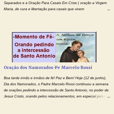
Separados e a Oração Para Casais Em Crise ( oração a Virgem
Maria, de cura e libertação para casais que vivem
relacionamentos conturbados, não conseguem firmar namoro,
noivado e tem dificuldade em encontrar o seu marido, a sua
esposa) . O padre continua com a semana especial de orações
no programa de rádio Momento de Fé, pela cura dos
relacionamentos. Seu relacionamento está doente? Você está
sofrendo? Então ouça o Momento de Fé e entre nesta corrente
de orações abençoadas, d eixe o Amor Ágape de Jesus curar e
restaurar você e seu relacionamento. Adriana-Devoção e Fé
Oração Pelos Casais Que Estão Separados Casais que estão
Oração dos Namorados-Pe Marcelo Rossi
separados, devido ao envolvimento de outras pessoas no
relacionamento e que minaram, espiritualmente, a relação do
Boa tarde irmãs e irmãos de fé! Paz e Bem! Hoje (12 de junho),
casal. Vamos orar (coloque o seu esposo ou esposa diante de
Dia dos Namorados, o Padre Marcelo Rossi continuou a semana
Deus). "Senhor Jesus, restaura os laços ...
de orações pedindo a intercessão de Santo Antonio, no poder de
Jesus Cristo, orando pelos relacionamentos, em especial pelos
namorados . O Padre rezou a Oração dos Namorados e colocou
no Facebook a mesma oração em formato de papiro e cin co