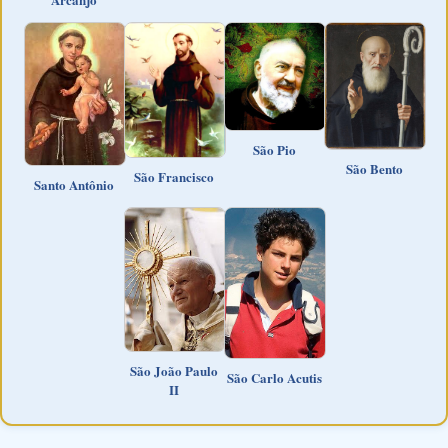
São Pio
São Bento
São Francisco
Santo Antônio
São João Paulo
São Carlo Acutis
II