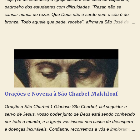
drogas, c...
padroeiro dos estudantes com dificuldades. “Rezar, não se
cansar nunca de rezar. Que Deus não é surdo nem o céu é de
bronze. Todo aquele que pede, recebe”, afirmava São José de
Cupertino, o franciscano que não era bom nos estudos, mas que
se tornou padroeiro dos estudantes. [a] 1 - Oração São José de
Cupertino Querido São José de Cupertino, purifica o meu
coração, transforma-o e o faz semelhante ao teu. Infunde em
mim o teu fervor, a tua sabedoria e a tua fé. Mostra tua bondade,
ajudando-me e eu me esforçarei para imitar tuas virtudes.
Glória… Amável protetor meu, o estudo geralmente é difícil, duro
e entediante para mim. Tu podes deixar tudo isso mais fácil e
agradável. Espera somente meu chamado. Eu te prometo um
Orações e Novena à São Charbel Makhlouf
esforço maior em meus estudos e uma vida mais digna de tua
santidade. Glória… Deus, que quiseste atrair tudo a teu unigênito
Oração a São Charbel 1 Glorioso São Charbel, fiel seguidor e
Filho, que foi crucificado, permite que, pelos méritos e exemplos
servo de Jesus, vosso poder junto de Deus está sendo conhecido
de te...
por todo o mundo, e a Igreja vos invoca nos casos de desespero
e doenças incuráveis. Confiante, recorremos a vós e imploramos
o vosso auxílio no transe difícil em que nos encontramos.