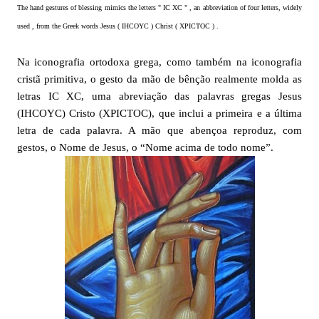
The hand gestures of blessing mimics the letters " IC XC " , an abbreviation of four letters, widely
used , from the Greek words Jesus ( IHCOYC ) Christ ( XPICTOC ) .
Na iconografia ortodoxa grega, como também na iconografia
cristã primitiva, o gesto da mão de bênção realmente molda as
letras IC XC, uma abreviação das palavras gregas Jesus
(IHCOYC) Cristo (XPICTOC), que inclui a primeira e a última
letra de cada palavra. A mão que abençoa reproduz, com
gestos, o Nome de Jesus, o “Nome acima de todo nome”.