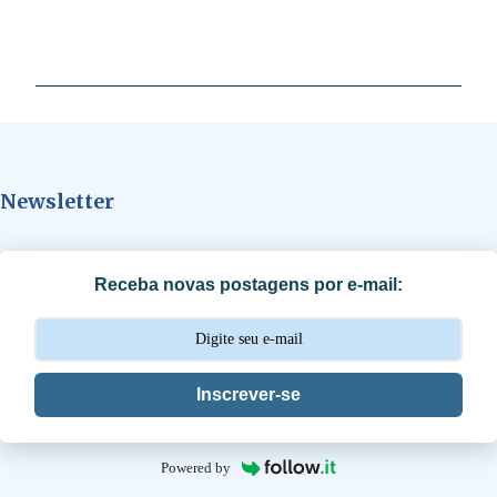
C
o
m
e
n
t
Newsletter
á
r
i
Receba novas postagens por e-mail:
o
s
Inscrever-se
Powered by