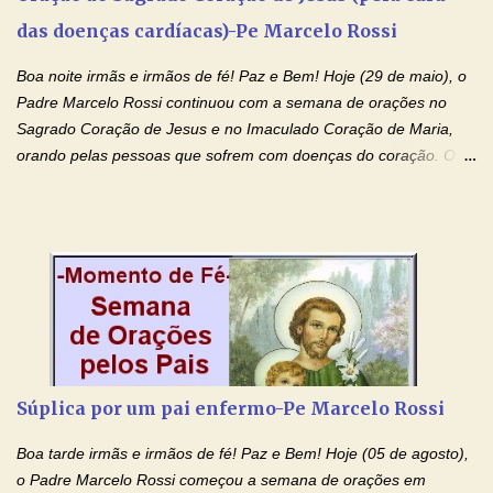
(apresente aqui o seu pedido...) Eu, desde já, agradeço de
das doenças cardíacas)-Pe Marcelo Rossi
coração, confiante que o Senhor me atenderá. Eu louvo o Pai por
ter nos dado o Senhor, Jesus, como presente de Páscoa. eu
Boa noite irmãs e irmãos de fé! Paz e Bem! Hoje (29 de maio), o
agradeço de coração ao Espíri...
Padre Marcelo Rossi continuou com a semana de orações no
Sagrado Coração de Jesus e no Imaculado Coração de Maria,
orando pelas pessoas que sofrem com doenças do coração. O
Padre rezou a Oração ao Sagrado Coração de Jesus e colocou
no Facebook a mesma oração em formato de papiro e cin co
maravilhosos cartões que coloquei aqui para vocês. Não perca
esta abençoada semana de orações no programa de rádio
Momento de Fé, vamos juntos formar uma forte corrente de
orações com o Padre Marcelo. Não desista do milagre, da cura;
tenha fé, creia firmemente e ore incessantemente até que o
Kairós aconteça em sua vida. Fique no Amor Ágape de Jesus e
no Amor Materno de Nossa Senhora. Adriana-Devoção e Fé
Súplica por um pai enfermo-Pe Marcelo Rossi
Mensagem do Padre Marcelo Rossi por E-mail: Amados!! Nesta
quarta feira, vamos orar pelas pessoas que sofrem com as
Boa tarde irmãs e irmãos de fé! Paz e Bem! Hoje (05 de agosto),
doenças do coração, NO SAGRADO CORAÇÃO DE JESUS E NO
o Padre Marcelo Rossi começou a semana de orações em