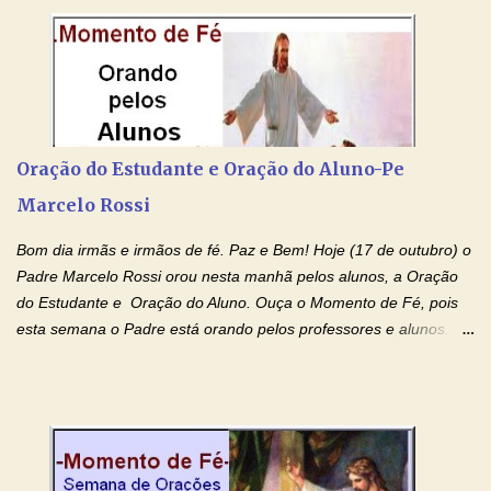
por estas valiosas orações. Tenham um lindo fim de semana na
paz de Jesus Cristo e no amor de Maria Santíssima. Adriana-
Devoção e Fé Clique para acessar: Facebook Padre Marcelo
Rossi Site Padre Marcelo Rossi (para ouvir o Momento de Fé)
Tocai, Cura! E Restaura! "Jesus, no poder de Seu Nome, peço
agora que as águas do meu batismo fluam para trás através das
Oração do Estudante e Oração do Aluno-Pe
gerações, através de todas as raízes da minha árvore
Marcelo Rossi
genealógica. Que o Sangue de Jesus, purificador e vivificante,
flua através de todas as gerações: primeira...
Bom dia irmãs e irmãos de fé. Paz e Bem! Hoje (17 de outubro) o
Padre Marcelo Rossi orou nesta manhã pelos alunos, a Oração
do Estudante e Oração do Aluno. Ouça o Momento de Fé, pois
esta semana o Padre está orando pelos professores e alunos.
Você que está em semana de provas, que está estudando para
concursos, vestibulares, para o Enem; além de estudar, se
prepare também orando para permancer tranquilo, pronto
intelectualmente e espiritualmente para o dia da prova. Confie no
amor Ágape de Jesus e no amor materno de Nossa Senhora.
Fique com a paz de Jesus e o amor de Maria! Adriana-Devoção e