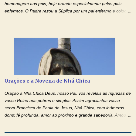
IMACULADO CORAÇÃO DE MAR...
homenagem aos pais, hoje orando especialmente pelos pais
enfermos. O Padre rezou a Súplica por um pai enfermo e colocou
no Facebook a mesma oração em formato de papiro e cin co
maravilhosos cartões que coloquei aqui para vocês. Tenha uma
iluminada semana no Amor Ágape de Jesus e no Amor Materno
de Nossa Senhora. Adriana dos Anjos-Devoção e Fé Mensagem
do Padre Marcelo Rossi por E-mail e Facebook: Como foi
anunciado ontem, entramos em uma semana de homenagens
aos nossos pais. Hoje nossas orações serão focadas nos pais
que não se encontram bem de saúde, OS PAIS ENFERMOS!
Amados, durante toda esta semana vamos orar pelos nossos
Orações e a Novena de Nhá Chica
pais. Vamos dedicar um dia para os pais mais idosos, pais que
estão doentes, pais que estão longe dos filhos, pais que já são
Oração a Nhá Chica Deus, nosso Pai, vos revelais as riquezas de
falecidos, pais que tem problemas com vícios, enfim, vamos orar
vosso Reino aos pobres e simples. Assim agraciastes vossa
para todos os pais. Hoje vamos d...
serva Francisca de Paula de Jesus, Nhá Chica, com inúmeros
dons: fé profunda, amor ao próximo e grande sabedoria. Amou a
Igreja e manteve uma terna devoção à Imaculada Conceição. Por
sua intercessão, concedei-nos a graça de que precisamos….. E