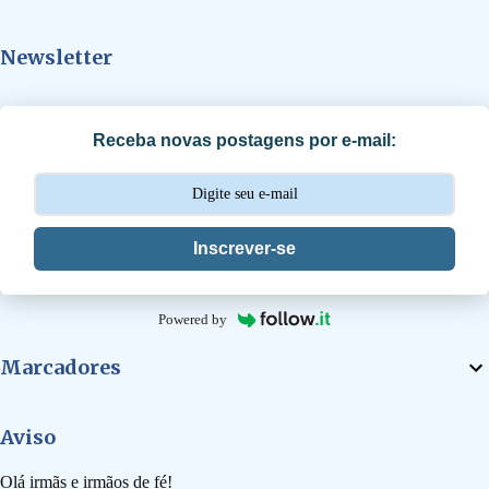
t
Newsletter
á
r
i
Receba novas postagens por e-mail:
o
s
Inscrever-se
Powered by
Marcadores
Aviso
Olá irmãs e irmãos de fé!