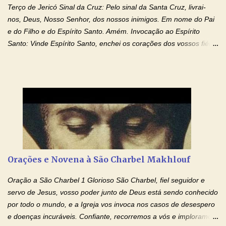
Terço de Jericó Sinal da Cruz: Pelo sinal da Santa Cruz, livrai-
nos, Deus, Nosso Senhor, dos nossos inimigos. Em nome do Pai
e do Filho e do Espírito Santo. Amém. Invocação ao Espírito
Santo: Vinde Espírito Santo, enchei os corações dos vossos fiéis
e acendei neles o fogo do vosso amor. Enviai o vosso Espírito e
tudo será criado. E renovareis a face da terra. Oremos: Ó Deus,
que instruístes os corações dos vossos fiéis com a luz do Espírito
Santo, fazei que apreciemos retamente todas as coisas segundo
o mesmo Espírito e gozemos sempre da sua consolação. Por
Cristo, Senhor Nosso. Amém. Creio: Creio em Deus Pai Todo-
Poderoso, Criador do céu e da terra; e em Jesus Cristo, seu
único Filho, nosso Senhor; que foi concebido pelo poder do Espí­
rito Santo; nasceu da Virgem Maria, padeceu sob Pôncio Pilatos,
Orações e Novena à São Charbel Makhlouf
foi crucificado, morto e sepultado. Desceu à mansão dos mortos;
ressuscitou ao terceiro dia; subiu aos céus, está sentado à direita
Oração a São Charbel 1 Glorioso São Charbel, fiel seguidor e
de Deus Pai todo-poderoso, donde há de vir a julgar os v...
servo de Jesus, vosso poder junto de Deus está sendo conhecido
por todo o mundo, e a Igreja vos invoca nos casos de desespero
e doenças incuráveis. Confiante, recorremos a vós e imploramos