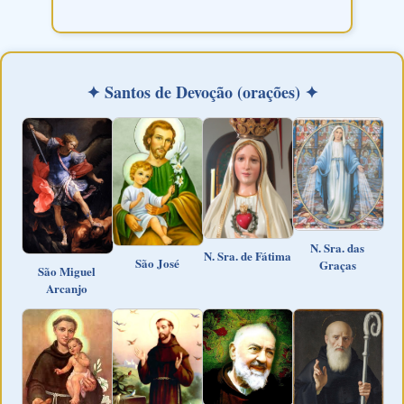
✦ Santos de Devoção (orações) ✦
N. Sra. das
N. Sra. de Fátima
São José
Graças
São Miguel
Arcanjo