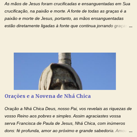
As mãos de Jesus foram crucificadas e ensanguentadas em Sua
crucificação, na paixão e morte. A fonte de todas as graças é a
paixão e morte de Jesus, portanto, as mãos ensanguentadas
estão diretamente ligadas à fonte que continua jorrando graças
sobre graças. Oração para Pedir o Poder das Mãos
Ensanguentadas de Jesus (cura física e espiritual) "Cura-me,
Senhor Jesus! Jesus, coloca Tuas Mãos benditas,
ensanguentadas, chagadas e abertas, sobre mim, neste
momento. Sinto-me completamente sem forças para prosseguir,
carregando as minhas cruzes. Preciso que a força e o poder de
Tuas Mãos, que suportaram a mais profunda dor ao serem
pregadas na Cruz, reergam-me e curem-me agora. Jesus, não
peço somente por mim, mas também por todos aqueles que mais
Orações e a Novena de Nhá Chica
amo. Nós precisamos desesperadamente de cura física e
espiritual, através do toque consolador de tuas Mãos
Oração a Nhá Chica Deus, nosso Pai, vos revelais as riquezas de
ensanguentadas e infinitamente poderosas. Eu reconheço,
vosso Reino aos pobres e simples. Assim agraciastes vossa
apesar de toda a minha limitação e da infinidade dos meus ...
serva Francisca de Paula de Jesus, Nhá Chica, com inúmeros
dons: fé profunda, amor ao próximo e grande sabedoria. Amou a