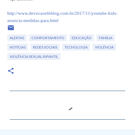
http://www.devocaoefeblog.com.br/2017/11/youtube-kids-
anuncia-medidas-para.html
ALERTAS
COMPORTAMENTO
EDUCAÇÃO
FAMÍLIA
NOTÍCIAS
REDES SOCIAIS
TECNOLOGIA
VIOLÊNCIA
VIOLÊNCIA SEXUAL INFANTIL
C
o
m
e
n