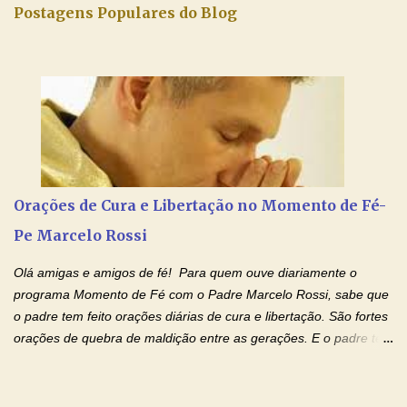
dai-nos a alegria de vê-la elevada à honra dos altares. Por nosso
Postagens Populares do Blog
Senhor Jesus Cristo, vosso Filho, na unidade do Espírito Santo.
Amém. Novena a Nhá Chica (Oração para obter os favores
celestiais através da intercessão da Serva de Deus Nhá Chica)
(Rezar durante nove dias seguidos ou intercalados) Nhá Chica,
recorro a vós como intercessora entre a Bondade Divina e as
necessidades humanas. Peço-vos, como favor espiritual, que
entregueis nas mãos do Santíssimo o meu pedido urgente (Fazer
o pedido). Acolhei, Nhá Chica, no vosso coração bondoso as
minhas necessidades e amparai-me nesta oração (Fazer o ...
Orações de Cura e Libertação no Momento de Fé-
Pe Marcelo Rossi
Olá amigas e amigos de fé! Para quem ouve diariamente o
programa Momento de Fé com o Padre Marcelo Rossi, sabe que
o padre tem feito orações diárias de cura e libertação. São fortes
orações de quebra de maldição entre as gerações. E o padre tem
deixado as orações no facebook dele, mas como sei que muitas
pessoas não tem facebook, então resolvi copiar as orações e
colocar aqui no Blog. Espero que ajude quem estava procurando