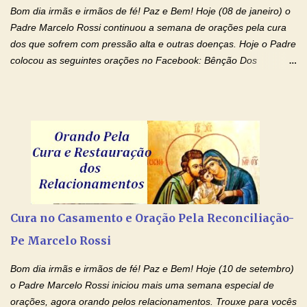
Bom dia irmãs e irmãos de fé! Paz e Bem! Hoje (08 de janeiro) o
Padre Marcelo Rossi continuou a semana de orações pela cura
dos que sofrem com pressão alta e outras doenças. Hoje o Padre
colocou as seguintes orações no Facebook: Bênção Dos
Enfermos , Oração De Cura De Todas As Doenças e Oração À
Nossa Senhora Da Saúde II . Que Deus abençoe vocês. Fiquem
com o Amor Ágape de Jesus e o Amor Materno de Nossa
Senhora! Adriana-Devoção e Fé Bênção Dos Enfermos O Senhor
Jesus esteja ao vosso lado, para vos defender, dentro de vós,
para vos conservar; diante de vós, pra vos conduzir; atrás de vós
para vos guardar; acima de vós, para vos abençoar. Ele que vive
e reina pelos séculos dos séculos. Amém! Oração De Cura De
Todas As Doenças Senhor Jesus, suplicamos no poder de Teu
Cura no Casamento e Oração Pela Reconciliação-
Nome † (sinal da cruz), que está acima de todo Nome, que todos
Pe Marcelo Rossi
os padrões de enfermidade física transmitidos em minha linha de
família, deixem de existir. Na Tua graça, Senhor, cortamos todos
Bom dia irmãs e irmãos de fé! Paz e Bem! Hoje (10 de setembro)
os laços...
o Padre Marcelo Rossi iniciou mais uma semana especial de
orações, agora orando pelos relacionamentos. Trouxe para vocês