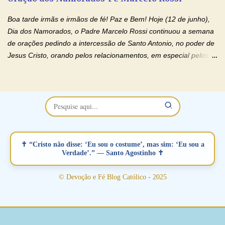
separados, devido ao envolvimento de outras pessoas no
relacionamento e que minaram, espiritualmente, a relação do
Boa tarde irmãs e irmãos de fé! Paz e Bem! Hoje (12 de junho),
casal. Vamos orar (coloque o seu esposo ou esposa diante de
Dia dos Namorados, o Padre Marcelo Rossi continuou a semana
Deus). "Senhor Jesus, restaura os laços ...
de orações pedindo a intercessão de Santo Antonio, no poder de
Jesus Cristo, orando pelos relacionamentos, em especial pelos
namorados . O Padre rezou a Oração dos Namorados e colocou
no Facebook a mesma oração em formato de papiro e cin co
maravilhosos cartões que coloquei aqui para vocês. Não perca
esta abençoada semana no Momento de Fé do Padre Marcelo,
vamos juntos formar esta forte corrente de orações. Você que
está sonhando em encontrar um companheiro(a), um amor
verdadeiro, ou que está com problemas no relacionamento
✝ “Cristo não disse: ‘Eu sou o costume’, mas sim: ‘Eu sou a
amoroso, creia na poderosa intercessão deste santo amigo:
Verdade’.” — Santo Agostinho ✝
Santo Antonio! Tenha fé, não desista, pois ele intercede por nós
junto a Jesus! Fique no Amor Ágape de Jesus e no Amor Materno
© Devoção e Fé Blog Católico - 2025
de Nossa Senhora. Adriana-Devoção e Fé Mensagem do Padre
Marcelo Rossi por E-mail: Amados!! Nesta quarta feira, orando
com o pod...