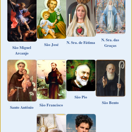
N. Sra. das
N. Sra. de Fátima
São José
Graças
São Miguel
Arcanjo
São Pio
São Bento
São Francisco
Santo Antônio