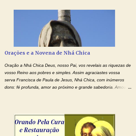
Senhor Jesus! Jesus, coloca Tuas Mãos benditas,
ensanguentadas, chagadas e abertas, sobre mim, neste
momento. Sinto-me completamente sem forças para prosseguir,
carregando as minhas cruzes. Preciso que a força e o poder de
Tuas Mãos, que suportaram a mais profunda dor ao serem
pregadas na Cruz, reergam-me e curem-me agora. Jesus, não
peço somente por mim, mas também por todos aqueles que mais
Orações e a Novena de Nhá Chica
amo. Nós precisamos desesperadamente de cura física e
espiritual, através do toque consolador de tuas Mãos
Oração a Nhá Chica Deus, nosso Pai, vos revelais as riquezas de
ensanguentadas e infinitamente poderosas. Eu reconheço,
vosso Reino aos pobres e simples. Assim agraciastes vossa
apesar de toda a minha limitação e da infinidade dos meus ...
serva Francisca de Paula de Jesus, Nhá Chica, com inúmeros
dons: fé profunda, amor ao próximo e grande sabedoria. Amou a
Igreja e manteve uma terna devoção à Imaculada Conceição. Por
sua intercessão, concedei-nos a graça de que precisamos….. E
dai-nos a alegria de vê-la elevada à honra dos altares. Por nosso
Senhor Jesus Cristo, vosso Filho, na unidade do Espírito Santo.
Amém. Novena a Nhá Chica (Oração para obter os favores
celestiais através da intercessão da Serva de Deus Nhá Chica)