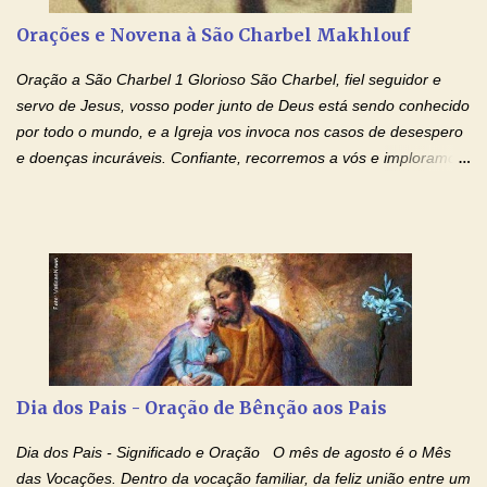
agradável. Espera somente meu chamado. Eu te prometo um
Orações e Novena à São Charbel Makhlouf
esforço maior em meus estudos e uma vida mais digna de tua
santidade. Glória… Deus, que quiseste atrair tudo a teu unigênito
Oração a São Charbel 1 Glorioso São Charbel, fiel seguidor e
Filho, que foi crucificado, permite que, pelos méritos e exemplos
servo de Jesus, vosso poder junto de Deus está sendo conhecido
de te...
por todo o mundo, e a Igreja vos invoca nos casos de desespero
e doenças incuráveis. Confiante, recorremos a vós e imploramos
o vosso auxílio no transe difícil em que nos encontramos.
Concedei-nos a graça, juntamente com todas as que
necessitamos, dando-nos saúde para o corpo e para a alma.
Queremos sempre lembrar-nos deste favor, da vossa intercessão
e invocar-vos como nosso patrono, para maior glória de Deus e o
bem de nossas almas. São Charbel! Rogai por Nós e por todos
aqueles que invocam o vosso nome e auxílio. Amén. Oração 2 Ó
Deus, admirável em Vossos Santos, Vós que inspirastes a São
Charbel seguir o caminho da perfeição, lhe concedestes a graça
Dia dos Pais - Oração de Bênção aos Pais
e a força para fazer triunfar, na sua vida, o heroísmo das virtudes
monásticas: a obediência, a castidade e a voluntária pobreza, e
Dia dos Pais - Significado e Oração O mês de agosto é o Mês
manifestastes o poder de sua intercessão por numerosos
das Vocações. Dentro da vocação familiar, da feliz união entre um