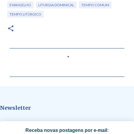
EVANGELHO
LITURGIA DOMINICAL
TEMPO COMUM
TEMPO LITÚRGICO
C
o
m
e
n
t
Newsletter
á
r
i
Receba novas postagens por e-mail:
o