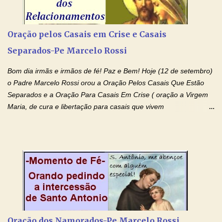
(Rezar durante nove dias seguidos ou intercalados) Nhá Chica,
recorro a vós como intercessora entre a Bondade Divina e as
necessidades humanas. Peço-vos, como favor espiritual, que
Oração pelos Casais em Crise e Casais
entregueis nas mãos do Santíssimo o meu pedido urgente (Fazer
Separados-Pe Marcelo Rossi
o pedido). Acolhei, Nhá Chica, no vosso coração bondoso as
minhas necessidades e amparai-me nesta oração (Fazer o ...
Bom dia irmãs e irmãos de fé! Paz e Bem! Hoje (12 de setembro)
o Padre Marcelo Rossi orou a Oração Pelos Casais Que Estão
Separados e a Oração Para Casais Em Crise ( oração a Virgem
Maria, de cura e libertação para casais que vivem
relacionamentos conturbados, não conseguem firmar namoro,
noivado e tem dificuldade em encontrar o seu marido, a sua
esposa) . O padre continua com a semana especial de orações
no programa de rádio Momento de Fé, pela cura dos
relacionamentos. Seu relacionamento está doente? Você está
sofrendo? Então ouça o Momento de Fé e entre nesta corrente
de orações abençoadas, d eixe o Amor Ágape de Jesus curar e
restaurar você e seu relacionamento. Adriana-Devoção e Fé
Oração Pelos Casais Que Estão Separados Casais que estão
Oração dos Namorados-Pe Marcelo Rossi