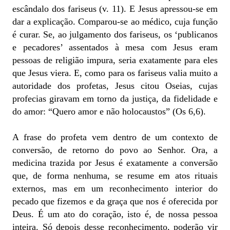
escândalo dos fariseus (v. 11). E Jesus apressou-se em
dar a explicação. Comparou-se ao médico, cuja função
é curar. Se, ao julgamento dos fariseus, os ‘publicanos
e pecadores’ assentados à mesa com Jesus eram
pessoas de religião impura, seria exatamente para eles
que Jesus viera. E, como para os fariseus valia muito a
autoridade dos profetas, Jesus citou Oseias, cujas
profecias giravam em torno da justiça, da fidelidade e
do amor: “Quero amor e não holocaustos” (Os 6,6).
A frase do profeta vem dentro de um contexto de
conversão, de retorno do povo ao Senhor. Ora, a
medicina trazida por Jesus é exatamente a conversão
que, de forma nenhuma, se resume em atos rituais
externos, mas em um reconhecimento interior do
pecado que fizemos e da graça que nos é oferecida por
Deus. É um ato do coração, isto é, de nossa pessoa
inteira. Só depois desse reconhecimento, poderão vir