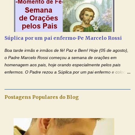
Momento de Fé, vamos juntos formar uma forte corrente de
orações com o Padre Marcelo. Não desista do milagre, da cura;
tenha fé, creia firmemente e ore incessantemente até que o
Kairós aconteça em sua vida. Fique no Amor Ágape de Jesus e
no Amor Materno de Nossa Senhora. Adriana-Devoção e Fé
Súplica por um pai enfermo-Pe Marcelo Rossi
Mensagem do Padre Marcelo Rossi por E-mail: Amados!! Nesta
quarta feira, vamos orar pelas pessoas que sofrem com as
Boa tarde irmãs e irmãos de fé! Paz e Bem! Hoje (05 de agosto),
doenças do coração, NO SAGRADO CORAÇÃO DE JESUS E NO
o Padre Marcelo Rossi começou a semana de orações em
IMACULADO CORAÇÃO DE MAR...
homenagem aos pais, hoje orando especialmente pelos pais
enfermos. O Padre rezou a Súplica por um pai enfermo e colocou
no Facebook a mesma oração em formato de papiro e cin co
maravilhosos cartões que coloquei aqui para vocês. Tenha uma
iluminada semana no Amor Ágape de Jesus e no Amor Materno
Postagens Populares do Blog
de Nossa Senhora. Adriana dos Anjos-Devoção e Fé Mensagem
do Padre Marcelo Rossi por E-mail e Facebook: Como foi
anunciado ontem, entramos em uma semana de homenagens
aos nossos pais. Hoje nossas orações serão focadas nos pais
que não se encontram bem de saúde, OS PAIS ENFERMOS!