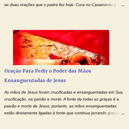
as duas orações que o padre fez hoje: Cura no Casamento e a
Oração Pela Reconciliação Dos Cônjuges . Se você está
sofrendo em seu relacionamento amoroso, faça alguma coisa por
ele antes de desistir: Ore! Entre nesta corrente diária de orações
com o Momento de Fé. Que Deus abençoe e que todo
relacionamento seja fortalecido e curado no amor Ágape de
Jesus. Adriana-Devoção e Fé Mensagem do Padre Marcelo Rossi
em seu Facebook: Amados, iniciamos uma semana para orar
pelos relacionamentos. Diz a Bíblia sagrada: "O amor é paciente,
o amor é prestativo; não é invejoso, não se ostenta, não se incha
Oração Para Pedir o Poder das Mãos
de orgulho. Nada faz de inconveniente, não procura o seu próprio
Ensanguentadas de Jesus
interesse, não se irrita, não guarda rancor. Não se alegra com a
injustiça, mas regozija-se com a verdade. T...
As mãos de Jesus foram crucificadas e ensanguentadas em Sua
crucificação, na paixão e morte. A fonte de todas as graças é a
paixão e morte de Jesus, portanto, as mãos ensanguentadas
estão diretamente ligadas à fonte que continua jorrando graças
sobre graças. Oração para Pedir o Poder das Mãos
Ensanguentadas de Jesus (cura física e espiritual) "Cura-me,