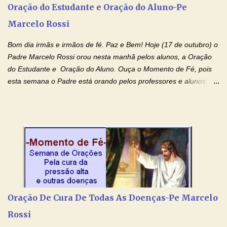
Oração do Estudante e Oração do Aluno-Pe
gerações, através de todas as raízes da minha árvore
Marcelo Rossi
genealógica. Que o Sangue de Jesus, purificador e vivificante,
flua através de todas as gerações: primeira...
Bom dia irmãs e irmãos de fé. Paz e Bem! Hoje (17 de outubro) o
Padre Marcelo Rossi orou nesta manhã pelos alunos, a Oração
do Estudante e Oração do Aluno. Ouça o Momento de Fé, pois
esta semana o Padre está orando pelos professores e alunos.
Você que está em semana de provas, que está estudando para
concursos, vestibulares, para o Enem; além de estudar, se
prepare também orando para permancer tranquilo, pronto
intelectualmente e espiritualmente para o dia da prova. Confie no
amor Ágape de Jesus e no amor materno de Nossa Senhora.
Fique com a paz de Jesus e o amor de Maria! Adriana-Devoção e
Fé Oração do Estudante I Senhor, eu sou estudante, e por sinal,
inteligente. Prova isto é o fato de eu estar aqui, conversando com
o Senhor. Obrigado pelo dom da inteligência e pela possibilidade
Oração De Cura De Todas As Doenças-Pe Marcelo
de estudar. Mas, como o Senhor sabe, a vida de estudante nem
Rossi
sempre é fácil. A rotina cansa e o aprender exige uma série de
renúncias: o meu cinema, o meu jogo pr...