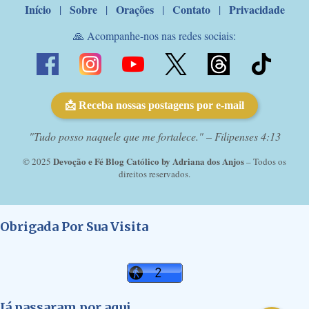
Início
Sobre
Orações
Contato
Privacidade
|
|
|
|
🙏 Acompanhe-nos nas redes sociais:
📩 Receba nossas postagens por e-mail
"Tudo posso naquele que me fortalece." – Filipenses 4:13
Devoção e Fé Blog Católico by Adriana dos Anjos
© 2025
– Todos os
direitos reservados.
Obrigada Por Sua Visita
Já passaram por aqui