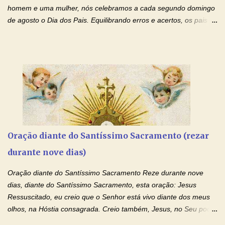
milagres e gra...
homem e uma mulher, nós celebramos a cada segundo domingo
de agosto o Dia dos Pais. Equilibrando erros e acertos, os pais
têm um papel importante na formação do caráter e no decorrer
da vida dos filhos. Os pais acompanham seu crescimento, seu
desenvolvimento intelectual e se esforçam para dar aos filhos,
conforto, boa alimentação, educação de qualidade. E, em geral,
procuram orientá-los para que enfrentem o mundo, com suas
alegrias, com seus dissabores. Acompanham-nos em suas
vitórias, em seus fracassos, em suas lutas. É claro que há
exceções, mas essas exceções só confirmam uma regra porque
pais que não se preocupam com seus filhos não estão no seu
Oração diante do Santíssimo Sacramento (rezar
estado natural, normal. O mundo de hoje apresenta anomalias
durante nove dias)
absurdas. Temos notícia de pais que torturam seus filhos, que os
desrespeitam, que espancam ou matam a mãe na presença dos
Oração diante do Santíssimo Sacramento Reze durante nove
filhos. Mas isso não é o c...
dias, diante do Santíssimo Sacramento, esta oração: Jesus
Ressuscitado, eu creio que o Senhor está vivo diante dos meus
olhos, na Hóstia consagrada. Creio também, Jesus, no Seu poder
contra toda espécie de mal, porque o Senhor venceu, pela sua