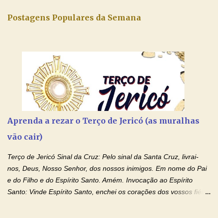
Postagens Populares da Semana
Aprenda a rezar o Terço de Jericó (as muralhas
vão cair)
Terço de Jericó Sinal da Cruz: Pelo sinal da Santa Cruz, livrai-
nos, Deus, Nosso Senhor, dos nossos inimigos. Em nome do Pai
e do Filho e do Espírito Santo. Amém. Invocação ao Espírito
Santo: Vinde Espírito Santo, enchei os corações dos vossos fiéis
e acendei neles o fogo do vosso amor. Enviai o vosso Espírito e
tudo será criado. E renovareis a face da terra. Oremos: Ó Deus,