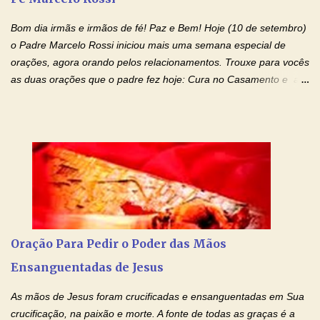
família, deixem de existir. Na Tua graça, Senhor, cortamos todos
Bom dia irmãs e irmãos de fé! Paz e Bem! Hoje (10 de setembro)
os laços...
o Padre Marcelo Rossi iniciou mais uma semana especial de
orações, agora orando pelos relacionamentos. Trouxe para vocês
as duas orações que o padre fez hoje: Cura no Casamento e a
Oração Pela Reconciliação Dos Cônjuges . Se você está
sofrendo em seu relacionamento amoroso, faça alguma coisa por
ele antes de desistir: Ore! Entre nesta corrente diária de orações
com o Momento de Fé. Que Deus abençoe e que todo
relacionamento seja fortalecido e curado no amor Ágape de
Jesus. Adriana-Devoção e Fé Mensagem do Padre Marcelo Rossi
em seu Facebook: Amados, iniciamos uma semana para orar
pelos relacionamentos. Diz a Bíblia sagrada: "O amor é paciente,
o amor é prestativo; não é invejoso, não se ostenta, não se incha
Oração Para Pedir o Poder das Mãos
de orgulho. Nada faz de inconveniente, não procura o seu próprio
Ensanguentadas de Jesus
interesse, não se irrita, não guarda rancor. Não se alegra com a
injustiça, mas regozija-se com a verdade. T...
As mãos de Jesus foram crucificadas e ensanguentadas em Sua
crucificação, na paixão e morte. A fonte de todas as graças é a