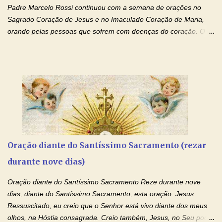
Padre Marcelo Rossi continuou com a semana de orações no
Sagrado Coração de Jesus e no Imaculado Coração de Maria,
orando pelas pessoas que sofrem com doenças do coração. O
Padre rezou a Oração ao Sagrado Coração de Jesus e colocou
no Facebook a mesma oração em formato de papiro e cin co
maravilhosos cartões que coloquei aqui para vocês. Não perca
esta abençoada semana de orações no programa de rádio
Momento de Fé, vamos juntos formar uma forte corrente de
orações com o Padre Marcelo. Não desista do milagre, da cura;
tenha fé, creia firmemente e ore incessantemente até que o
Kairós aconteça em sua vida. Fique no Amor Ágape de Jesus e
no Amor Materno de Nossa Senhora. Adriana-Devoção e Fé
Oração diante do Santíssimo Sacramento (rezar
Mensagem do Padre Marcelo Rossi por E-mail: Amados!! Nesta
durante nove dias)
quarta feira, vamos orar pelas pessoas que sofrem com as
doenças do coração, NO SAGRADO CORAÇÃO DE JESUS E NO
Oração diante do Santíssimo Sacramento Reze durante nove
IMACULADO CORAÇÃO DE MAR...
dias, diante do Santíssimo Sacramento, esta oração: Jesus
Ressuscitado, eu creio que o Senhor está vivo diante dos meus
olhos, na Hóstia consagrada. Creio também, Jesus, no Seu poder