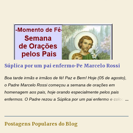
contra toda espécie de mal, porque o Senhor venceu, pela sua
Morte e Ressurreição, o pecado e a morte. Seu preciosíssimo
Sangue derramado cruz estpa presente na Hóstia Santa. Eu
creio, Jesus, e clamo que este Sangue seja agora derramado
sobre mim e sobre todos os meus familiares. Eu peço, Senhor
Jesus, que, pelo poder libertador e salvítico deste Sangue,
possamos nos livrar de toda opressão diabólica que possa estar
prejudicando a nossa família. Peço também que atenda, em
especial, este pedido que agora faço na Sua presença:
Súplica por um pai enfermo-Pe Marcelo Rossi
(apresente aqui o seu pedido...) Eu, desde já, agradeço de
coração, confiante que o Senhor me atenderá. Eu louvo o Pai por
Boa tarde irmãs e irmãos de fé! Paz e Bem! Hoje (05 de agosto),
ter nos dado o Senhor, Jesus, como presente de Páscoa. eu
o Padre Marcelo Rossi começou a semana de orações em
agradeço de coração ao Espíri...
homenagem aos pais, hoje orando especialmente pelos pais
enfermos. O Padre rezou a Súplica por um pai enfermo e colocou
no Facebook a mesma oração em formato de papiro e cin co
maravilhosos cartões que coloquei aqui para vocês. Tenha uma
iluminada semana no Amor Ágape de Jesus e no Amor Materno
Postagens Populares do Blog
de Nossa Senhora. Adriana dos Anjos-Devoção e Fé Mensagem