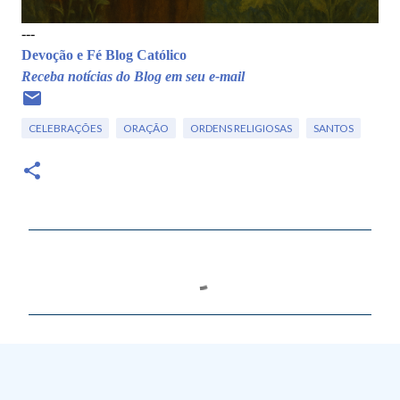
---
Devoção e Fé Blog Católico
Receba notícias do Blog em seu e-mail
CELEBRAÇÕES
ORAÇÃO
ORDENS RELIGIOSAS
SANTOS
C
o
m
e
n
t