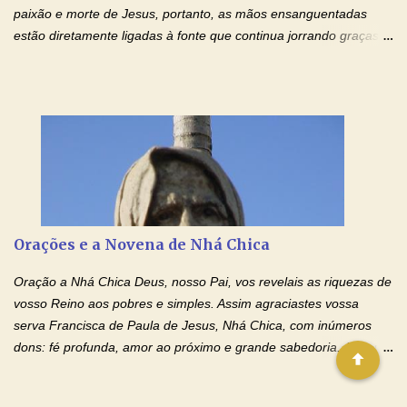
paixão e morte de Jesus, portanto, as mãos ensanguentadas
estão diretamente ligadas à fonte que continua jorrando graças
sobre graças. Oração para Pedir o Poder das Mãos
Ensanguentadas de Jesus (cura física e espiritual) "Cura-me,
Senhor Jesus! Jesus, coloca Tuas Mãos benditas,
ensanguentadas, chagadas e abertas, sobre mim, neste
momento. Sinto-me completamente sem forças para prosseguir,
carregando as minhas cruzes. Preciso que a força e o poder de
Tuas Mãos, que suportaram a mais profunda dor ao serem
pregadas na Cruz, reergam-me e curem-me agora. Jesus, não
peço somente por mim, mas também por todos aqueles que mais
Orações e a Novena de Nhá Chica
amo. Nós precisamos desesperadamente de cura física e
espiritual, através do toque consolador de tuas Mãos
Oração a Nhá Chica Deus, nosso Pai, vos revelais as riquezas de
ensanguentadas e infinitamente poderosas. Eu reconheço,
vosso Reino aos pobres e simples. Assim agraciastes vossa
apesar de toda a minha limitação e da infinidade dos meus ...
serva Francisca de Paula de Jesus, Nhá Chica, com inúmeros
dons: fé profunda, amor ao próximo e grande sabedoria. Amou a
Igreja e manteve uma terna devoção à Imaculada Conceição. Por
sua intercessão, concedei-nos a graça de que precisamos….. E