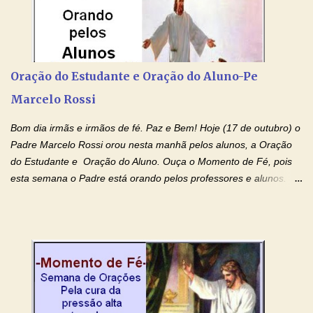
Devoção e Fé Clique para acessar: Facebook Padre Marcelo
Rossi Site Padre Marcelo Rossi (para ouvir o Momento de Fé)
Tocai, Cura! E Restaura! "Jesus, no poder de Seu Nome, peço
agora que as águas do meu batismo fluam para trás através das
Oração do Estudante e Oração do Aluno-Pe
gerações, através de todas as raízes da minha árvore
Marcelo Rossi
genealógica. Que o Sangue de Jesus, purificador e vivificante,
flua através de todas as gerações: primeira...
Bom dia irmãs e irmãos de fé. Paz e Bem! Hoje (17 de outubro) o
Padre Marcelo Rossi orou nesta manhã pelos alunos, a Oração
do Estudante e Oração do Aluno. Ouça o Momento de Fé, pois
esta semana o Padre está orando pelos professores e alunos.
Você que está em semana de provas, que está estudando para
concursos, vestibulares, para o Enem; além de estudar, se
prepare também orando para permancer tranquilo, pronto
intelectualmente e espiritualmente para o dia da prova. Confie no
amor Ágape de Jesus e no amor materno de Nossa Senhora.
Fique com a paz de Jesus e o amor de Maria! Adriana-Devoção e
Fé Oração do Estudante I Senhor, eu sou estudante, e por sinal,
inteligente. Prova isto é o fato de eu estar aqui, conversando com