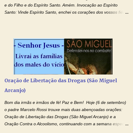
e do Filho e do Espírito Santo. Amém. Invocação ao Espírito
Santo: Vinde Espírito Santo, enchei os corações dos vossos fiéis
e acendei neles o fogo do vosso amor. Enviai o vosso Espírito e
tudo será criado. E renovareis a face da terra. Oremos: Ó Deus,
que instruístes os corações dos vossos fiéis com a luz do Espírito
Santo, fazei que apreciemos retamente todas as coisas segundo
o mesmo Espírito e gozemos sempre da sua consolação. Por
Cristo, Senhor Nosso. Amém. Creio: Creio em Deus Pai Todo-
Poderoso, Criador do céu e da terra; e em Jesus Cristo, seu
único Filho, nosso Senhor; que foi concebido pelo poder do Espí­
rito Santo; nasceu da Virgem Maria, padeceu sob Pôncio Pilatos,
Oração de Libertação das Drogas (São Miguel
foi crucificado, morto e sepultado. Desceu à mansão dos mortos;
Arcanjo)
ressuscitou ao terceiro dia; subiu aos céus, está sentado à direita
de Deus Pai todo-poderoso, donde há de vir a julgar os v...
Bom dia irmãs e irmãos de fé! Paz e Bem! Hoje (6 de setembro)
o padre Marcelo Rossi trouxe mais duas abençoadas orações:
Oração de Libertação das Drogas (São Miguel Arcanjo) e a
Oração Contra o Alcoolismo, continuando com a semana especial
de orações para cura dos vícios. Todos são capazes de se