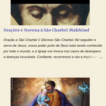
mim o teu fervor, a tua sabedoria e a tua fé. Mostra tua bondade,
ajudando-me e eu me esforçarei para imitar tuas virtudes.
Glória… Amável protetor meu, o estudo geralmente é difícil, duro
e entediante para mim. Tu podes deixar tudo isso mais fácil e
agradável. Espera somente meu chamado. Eu te prometo um
Orações e Novena à São Charbel Makhlouf
esforço maior em meus estudos e uma vida mais digna de tua
santidade. Glória… Deus, que quiseste atrair tudo a teu unigênito
Oração a São Charbel 1 Glorioso São Charbel, fiel seguidor e
Filho, que foi crucificado, permite que, pelos méritos e exemplos
servo de Jesus, vosso poder junto de Deus está sendo conhecido
de te...
por todo o mundo, e a Igreja vos invoca nos casos de desespero
e doenças incuráveis. Confiante, recorremos a vós e imploramos
o vosso auxílio no transe difícil em que nos encontramos.
Concedei-nos a graça, juntamente com todas as que
necessitamos, dando-nos saúde para o corpo e para a alma.
Queremos sempre lembrar-nos deste favor, da vossa intercessão
e invocar-vos como nosso patrono, para maior glória de Deus e o
bem de nossas almas. São Charbel! Rogai por Nós e por todos
aqueles que invocam o vosso nome e auxílio. Amén. Oração 2 Ó
Deus, admirável em Vossos Santos, Vós que inspirastes a São