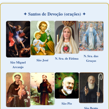
✦ Santos de Devoção (orações) ✦
N. Sra. das
N. Sra. de Fátima
São José
Graças
São Miguel
Arcanjo
São Pio
São Bento