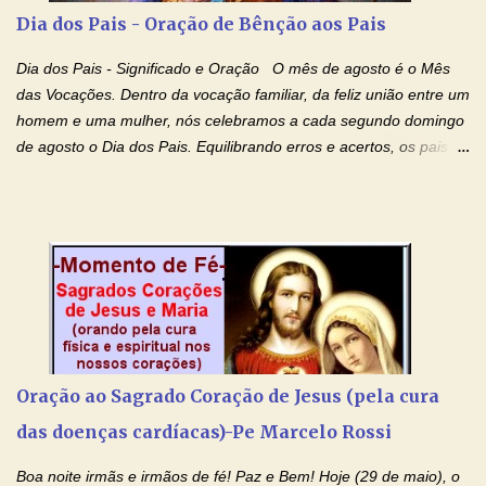
Charbel seguir o caminho da perfeição, lhe concedestes a graça
Dia dos Pais - Oração de Bênção aos Pais
e a força para fazer triunfar, na sua vida, o heroísmo das virtudes
monásticas: a obediência, a castidade e a voluntária pobreza, e
Dia dos Pais - Significado e Oração O mês de agosto é o Mês
manifestastes o poder de sua intercessão por numerosos
das Vocações. Dentro da vocação familiar, da feliz união entre um
milagres e gra...
homem e uma mulher, nós celebramos a cada segundo domingo
de agosto o Dia dos Pais. Equilibrando erros e acertos, os pais
têm um papel importante na formação do caráter e no decorrer
da vida dos filhos. Os pais acompanham seu crescimento, seu
desenvolvimento intelectual e se esforçam para dar aos filhos,
conforto, boa alimentação, educação de qualidade. E, em geral,
procuram orientá-los para que enfrentem o mundo, com suas
alegrias, com seus dissabores. Acompanham-nos em suas
vitórias, em seus fracassos, em suas lutas. É claro que há
exceções, mas essas exceções só confirmam uma regra porque
pais que não se preocupam com seus filhos não estão no seu
Oração ao Sagrado Coração de Jesus (pela cura
estado natural, normal. O mundo de hoje apresenta anomalias
das doenças cardíacas)-Pe Marcelo Rossi
absurdas. Temos notícia de pais que torturam seus filhos, que os
desrespeitam, que espancam ou matam a mãe na presença dos
Boa noite irmãs e irmãos de fé! Paz e Bem! Hoje (29 de maio), o
filhos. Mas isso não é o c...