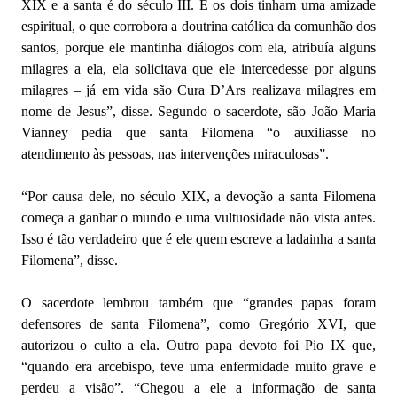
XIX e a santa é do século III. E os dois tinham uma amizade
espiritual, o que corrobora a doutrina católica da comunhão dos
santos, porque ele mantinha diálogos com ela, atribuía alguns
milagres a ela, ela solicitava que ele intercedesse por alguns
milagres – já em vida são Cura D’Ars realizava milagres em
nome de Jesus”, disse. Segundo o sacerdote, são João Maria
Vianney pedia que santa Filomena “o auxiliasse no
atendimento às pessoas, nas intervenções miraculosas”.
“Por causa dele, no século XIX, a devoção a santa Filomena
começa a ganhar o mundo e uma vultuosidade não vista antes.
Isso é tão verdadeiro que é ele quem escreve a ladainha a santa
Filomena”, disse.
O sacerdote lembrou também que “grandes papas foram
defensores de santa Filomena”, como Gregório XVI, que
autorizou o culto a ela. Outro papa devoto foi Pio IX que,
“quando era arcebispo, teve uma enfermidade muito grave e
perdeu a visão”. “Chegou a ele a informação de santa