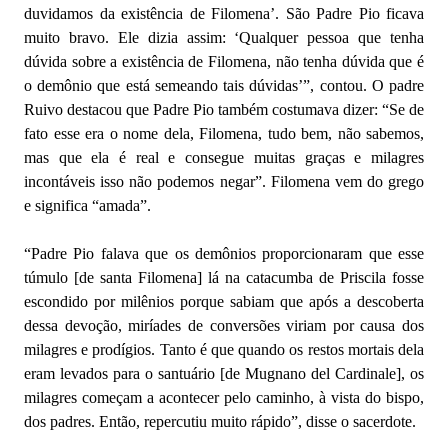
duvidamos da existência de Filomena’. São Padre Pio ficava
muito bravo. Ele dizia assim: ‘Qualquer pessoa que tenha
dúvida sobre a existência de Filomena, não tenha dúvida que é
o demônio que está semeando tais dúvidas’”, contou. O padre
Ruivo destacou que Padre Pio também costumava dizer: “Se de
fato esse era o nome dela, Filomena, tudo bem, não sabemos,
mas que ela é real e consegue muitas graças e milagres
incontáveis isso não podemos negar”. Filomena vem do grego
e significa “amada”.
“Padre Pio falava que os demônios proporcionaram que esse
túmulo [de santa Filomena] lá na catacumba de Priscila fosse
escondido por milênios porque sabiam que após a descoberta
dessa devoção, miríades de conversões viriam por causa dos
milagres e prodígios. Tanto é que quando os restos mortais dela
eram levados para o santuário [de Mugnano del Cardinale], os
milagres começam a acontecer pelo caminho, à vista do bispo,
dos padres. Então, repercutiu muito rápido”, disse o sacerdote.