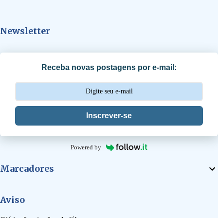
n
t
Newsletter
á
r
i
Receba novas postagens por e-mail:
o
s
Inscrever-se
Powered by
Marcadores
Aviso