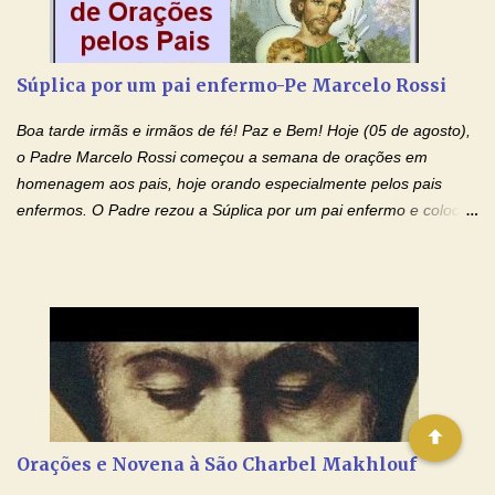
Glória… Amável protetor meu, o estudo geralmente é difícil, duro
e entediante para mim. Tu podes deixar tudo isso mais fácil e
agradável. Espera somente meu chamado. Eu te prometo um
Súplica por um pai enfermo-Pe Marcelo Rossi
esforço maior em meus estudos e uma vida mais digna de tua
santidade. Glória… Deus, que quiseste atrair tudo a teu unigênito
Boa tarde irmãs e irmãos de fé! Paz e Bem! Hoje (05 de agosto),
Filho, que foi crucificado, permite que, pelos méritos e exemplos
o Padre Marcelo Rossi começou a semana de orações em
de te...
homenagem aos pais, hoje orando especialmente pelos pais
enfermos. O Padre rezou a Súplica por um pai enfermo e colocou
no Facebook a mesma oração em formato de papiro e cin co
maravilhosos cartões que coloquei aqui para vocês. Tenha uma
iluminada semana no Amor Ágape de Jesus e no Amor Materno
de Nossa Senhora. Adriana dos Anjos-Devoção e Fé Mensagem
do Padre Marcelo Rossi por E-mail e Facebook: Como foi
anunciado ontem, entramos em uma semana de homenagens
aos nossos pais. Hoje nossas orações serão focadas nos pais
que não se encontram bem de saúde, OS PAIS ENFERMOS!
Amados, durante toda esta semana vamos orar pelos nossos
Orações e Novena à São Charbel Makhlouf
pais. Vamos dedicar um dia para os pais mais idosos, pais que