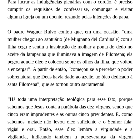
Para lucrar as indulgências plenárias com o cordão, é preciso
cumprir os requisitos de confessar-se, comungar e visitar
alguma igreja ou um doente, rezando pelas intenções do papa.
O padre Wagner Ruivo contou que, em uma ocasião, “uma
mulher chegou ao santuário [de Mugnano del Cardinale] com a
filha cega e sentiu a inspiração de molhar a ponta do dedo no
azeite da lamparina que iluminava a imagem de Filomena; ela
pegou aquele óleo e colocou sobre os olhos da filha, que voltou
a enxergar”. A partir de então, “começou-se a perceber o poder
sobrenatural que Deus havia dado ao azeite, ao óleo dedicado à
santa Filomena”, que se tornou outro sacramental.
“Há toda uma interpretação teológica para esse fato, porque
sabemos que Jesus conta a parábola das dez virgens, sendo que
cinco eram imprudentes e as outras cinco previdentes. E, como
sabemos, metade não levou óleo suficiente e o Senhor fala:
vigiai e orai. Então, esse óleo lembra a virgindade e a
vigilância, indicando também a perseverança da virgem