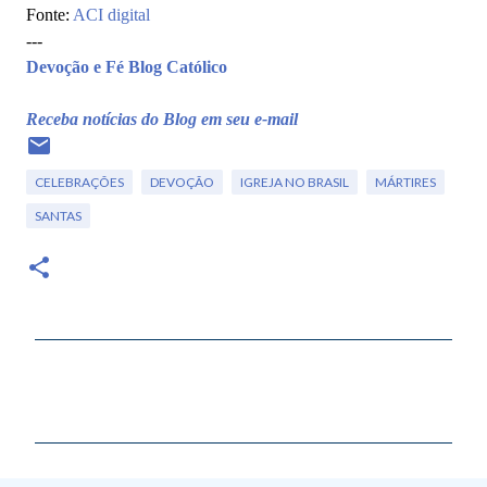
Fonte:
ACI digital
---
Devoção e Fé Blog Católico
Receba notícias do Blog em seu e-mail
CELEBRAÇÕES
DEVOÇÃO
IGREJA NO BRASIL
MÁRTIRES
SANTAS
C
o
m
e