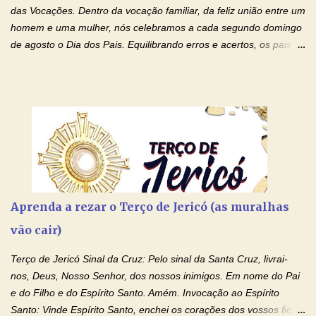
das Vocações. Dentro da vocação familiar, da feliz união entre um
homem e uma mulher, nós celebramos a cada segundo domingo
de agosto o Dia dos Pais. Equilibrando erros e acertos, os pais
têm um papel importante na formação do caráter e no decorrer
da vida dos filhos. Os pais acompanham seu crescimento, seu
desenvolvimento intelectual e se esforçam para dar aos filhos,
conforto, boa alimentação, educação de qualidade. E, em geral,
procuram orientá-los para que enfrentem o mundo, com suas
alegrias, com seus dissabores. Acompanham-nos em suas
vitórias, em seus fracassos, em suas lutas. É claro que há
exceções, mas essas exceções só confirmam uma regra porque
pais que não se preocupam com seus filhos não estão no seu
Aprenda a rezar o Terço de Jericó (as muralhas
estado natural, normal. O mundo de hoje apresenta anomalias
vão cair)
absurdas. Temos notícia de pais que torturam seus filhos, que os
desrespeitam, que espancam ou matam a mãe na presença dos
Terço de Jericó Sinal da Cruz: Pelo sinal da Santa Cruz, livrai-
filhos. Mas isso não é o c...
nos, Deus, Nosso Senhor, dos nossos inimigos. Em nome do Pai
e do Filho e do Espírito Santo. Amém. Invocação ao Espírito
Santo: Vinde Espírito Santo, enchei os corações dos vossos fiéis