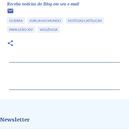
Receba notícias do Blog em seu e-mail
GUERRA
IGREJA NO MUNDO
NOTÍCIAS CATÓLICAS
PAPA LEÃO XIV
VIOLÊNCIA
C
o
m
e
n
t
Newsletter
á
r