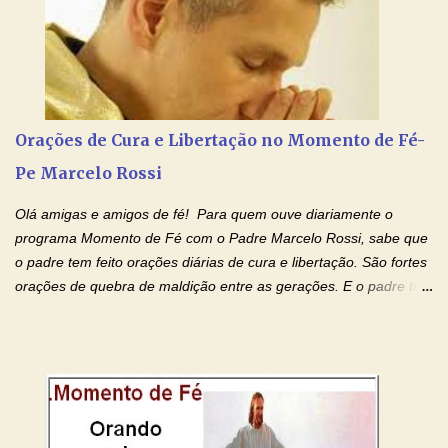
aos nossos pais. Hoje nossas orações serão focadas nos pais
que não se encontram bem de saúde, OS PAIS ENFERMOS!
Amados, durante toda esta semana vamos orar pelos nossos
pais. Vamos dedicar um dia para os pais mais idosos, pais que
estão doentes, pais que estão longe dos filhos, pais que já são
falecidos, pais que tem problemas com vícios, enfim, vamos orar
Orações de Cura e Libertação no Momento de Fé-
para todos os pais. Hoje vamos d...
Pe Marcelo Rossi
Olá amigas e amigos de fé! Para quem ouve diariamente o
programa Momento de Fé com o Padre Marcelo Rossi, sabe que
o padre tem feito orações diárias de cura e libertação. São fortes
orações de quebra de maldição entre as gerações. E o padre tem
deixado as orações no facebook dele, mas como sei que muitas
pessoas não tem facebook, então resolvi copiar as orações e
colocar aqui no Blog. Espero que ajude quem estava procurando
por estas valiosas orações. Tenham um lindo fim de semana na
paz de Jesus Cristo e no amor de Maria Santíssima. Adriana-
Devoção e Fé Clique para acessar: Facebook Padre Marcelo