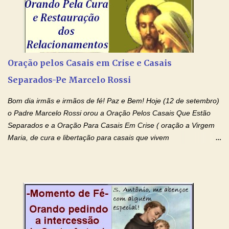
Amém. Novena a Nhá Chica (Oração para obter os favores
celestiais através da intercessão da Serva de Deus Nhá Chica)
(Rezar durante nove dias seguidos ou intercalados) Nhá Chica,
recorro a vós como intercessora entre a Bondade Divina e as
necessidades humanas. Peço-vos, como favor espiritual, que
Oração pelos Casais em Crise e Casais
entregueis nas mãos do Santíssimo o meu pedido urgente (Fazer
Separados-Pe Marcelo Rossi
o pedido). Acolhei, Nhá Chica, no vosso coração bondoso as
minhas necessidades e amparai-me nesta oração (Fazer o ...
Bom dia irmãs e irmãos de fé! Paz e Bem! Hoje (12 de setembro)
o Padre Marcelo Rossi orou a Oração Pelos Casais Que Estão
Separados e a Oração Para Casais Em Crise ( oração a Virgem
Maria, de cura e libertação para casais que vivem
relacionamentos conturbados, não conseguem firmar namoro,
noivado e tem dificuldade em encontrar o seu marido, a sua
esposa) . O padre continua com a semana especial de orações
no programa de rádio Momento de Fé, pela cura dos
relacionamentos. Seu relacionamento está doente? Você está
sofrendo? Então ouça o Momento de Fé e entre nesta corrente
de orações abençoadas, d eixe o Amor Ágape de Jesus curar e