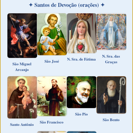
✦ Santos de Devoção (orações) ✦
N. Sra. das
N. Sra. de Fátima
São José
Graças
São Miguel
Arcanjo
São Pio
São Bento
São Francisco
Santo Antônio