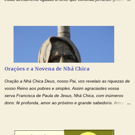
sobre graças. Oração para Pedir o Poder das Mãos
Ensanguentadas de Jesus (cura física e espiritual) "Cura-me,
Senhor Jesus! Jesus, coloca Tuas Mãos benditas,
ensanguentadas, chagadas e abertas, sobre mim, neste
momento. Sinto-me completamente sem forças para prosseguir,
carregando as minhas cruzes. Preciso que a força e o poder de
Tuas Mãos, que suportaram a mais profunda dor ao serem
pregadas na Cruz, reergam-me e curem-me agora. Jesus, não
peço somente por mim, mas também por todos aqueles que mais
Orações e a Novena de Nhá Chica
amo. Nós precisamos desesperadamente de cura física e
espiritual, através do toque consolador de tuas Mãos
Oração a Nhá Chica Deus, nosso Pai, vos revelais as riquezas de
ensanguentadas e infinitamente poderosas. Eu reconheço,
vosso Reino aos pobres e simples. Assim agraciastes vossa
apesar de toda a minha limitação e da infinidade dos meus ...
serva Francisca de Paula de Jesus, Nhá Chica, com inúmeros
dons: fé profunda, amor ao próximo e grande sabedoria. Amou a
Igreja e manteve uma terna devoção à Imaculada Conceição. Por
sua intercessão, concedei-nos a graça de que precisamos….. E
dai-nos a alegria de vê-la elevada à honra dos altares. Por nosso
Senhor Jesus Cristo, vosso Filho, na unidade do Espírito Santo.