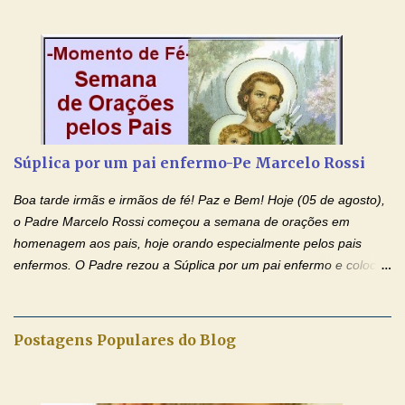
dai-nos a alegria de vê-la elevada à honra dos altares. Por nosso
Senhor Jesus Cristo, vosso Filho, na unidade do Espírito Santo.
Amém. Novena a Nhá Chica (Oração para obter os favores
celestiais através da intercessão da Serva de Deus Nhá Chica)
(Rezar durante nove dias seguidos ou intercalados) Nhá Chica,
recorro a vós como intercessora entre a Bondade Divina e as
necessidades humanas. Peço-vos, como favor espiritual, que
Súplica por um pai enfermo-Pe Marcelo Rossi
entregueis nas mãos do Santíssimo o meu pedido urgente (Fazer
o pedido). Acolhei, Nhá Chica, no vosso coração bondoso as
Boa tarde irmãs e irmãos de fé! Paz e Bem! Hoje (05 de agosto),
minhas necessidades e amparai-me nesta oração (Fazer o ...
o Padre Marcelo Rossi começou a semana de orações em
homenagem aos pais, hoje orando especialmente pelos pais
enfermos. O Padre rezou a Súplica por um pai enfermo e colocou
no Facebook a mesma oração em formato de papiro e cin co
maravilhosos cartões que coloquei aqui para vocês. Tenha uma
iluminada semana no Amor Ágape de Jesus e no Amor Materno
Postagens Populares do Blog
de Nossa Senhora. Adriana dos Anjos-Devoção e Fé Mensagem
do Padre Marcelo Rossi por E-mail e Facebook: Como foi
anunciado ontem, entramos em uma semana de homenagens