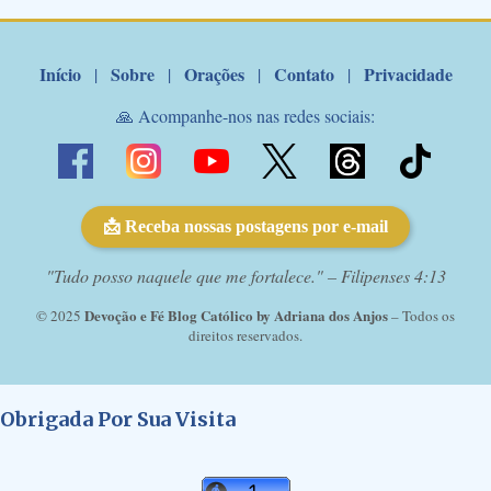
Marcelo Rossi por E-mail: Amados!! Nesta quarta feira, orando
com o pod...
Início
Sobre
Orações
Contato
Privacidade
|
|
|
|
🙏 Acompanhe-nos nas redes sociais:
📩 Receba nossas postagens por e-mail
"Tudo posso naquele que me fortalece." – Filipenses 4:13
Devoção e Fé Blog Católico by Adriana dos Anjos
© 2025
– Todos os
direitos reservados.
Obrigada Por Sua Visita