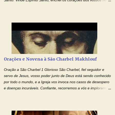
Santo: Vinde Espírito Santo, enchei os corações dos vossos fiéis
e acendei neles o fogo do vosso amor. Enviai o vosso Espírito e
tudo será criado. E renovareis a face da terra. Oremos: Ó Deus,
que instruístes os corações dos vossos fiéis com a luz do Espírito
Santo, fazei que apreciemos retamente todas as coisas segundo
o mesmo Espírito e gozemos sempre da sua consolação. Por
Cristo, Senhor Nosso. Amém. Creio: Creio em Deus Pai Todo-
Poderoso, Criador do céu e da terra; e em Jesus Cristo, seu
único Filho, nosso Senhor; que foi concebido pelo poder do Espí­
rito Santo; nasceu da Virgem Maria, padeceu sob Pôncio Pilatos,
Orações e Novena à São Charbel Makhlouf
foi crucificado, morto e sepultado. Desceu à mansão dos mortos;
ressuscitou ao terceiro dia; subiu aos céus, está sentado à direita
Oração a São Charbel 1 Glorioso São Charbel, fiel seguidor e
de Deus Pai todo-poderoso, donde há de vir a julgar os v...
servo de Jesus, vosso poder junto de Deus está sendo conhecido
por todo o mundo, e a Igreja vos invoca nos casos de desespero
e doenças incuráveis. Confiante, recorremos a vós e imploramos
o vosso auxílio no transe difícil em que nos encontramos.
Concedei-nos a graça, juntamente com todas as que
necessitamos, dando-nos saúde para o corpo e para a alma.
Queremos sempre lembrar-nos deste favor, da vossa intercessão