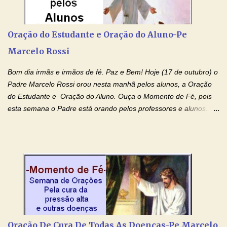
Rossi Site Padre Marcelo Rossi (para ouvir o Momento de Fé)
Tocai, Cura! E Restaura! "Jesus, no poder de Seu Nome, peço
agora que as águas do meu batismo fluam para trás através das
Oração do Estudante e Oração do Aluno-Pe
gerações, através de todas as raízes da minha árvore
Marcelo Rossi
genealógica. Que o Sangue de Jesus, purificador e vivificante,
flua através de todas as gerações: primeira...
Bom dia irmãs e irmãos de fé. Paz e Bem! Hoje (17 de outubro) o
Padre Marcelo Rossi orou nesta manhã pelos alunos, a Oração
do Estudante e Oração do Aluno. Ouça o Momento de Fé, pois
esta semana o Padre está orando pelos professores e alunos.
Você que está em semana de provas, que está estudando para
concursos, vestibulares, para o Enem; além de estudar, se
prepare também orando para permancer tranquilo, pronto
intelectualmente e espiritualmente para o dia da prova. Confie no
amor Ágape de Jesus e no amor materno de Nossa Senhora.
Fique com a paz de Jesus e o amor de Maria! Adriana-Devoção e
Fé Oração do Estudante I Senhor, eu sou estudante, e por sinal,
inteligente. Prova isto é o fato de eu estar aqui, conversando com
o Senhor. Obrigado pelo dom da inteligência e pela possibilidade
Oração De Cura De Todas As Doenças-Pe Marcelo