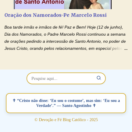
restaurar você e seu relacionamento. Adriana-Devoção e Fé
Oração Pelos Casais Que Estão Separados Casais que estão
Oração dos Namorados-Pe Marcelo Rossi
separados, devido ao envolvimento de outras pessoas no
relacionamento e que minaram, espiritualmente, a relação do
Boa tarde irmãs e irmãos de fé! Paz e Bem! Hoje (12 de junho),
casal. Vamos orar (coloque o seu esposo ou esposa diante de
Dia dos Namorados, o Padre Marcelo Rossi continuou a semana
Deus). "Senhor Jesus, restaura os laços ...
de orações pedindo a intercessão de Santo Antonio, no poder de
Jesus Cristo, orando pelos relacionamentos, em especial pelos
namorados . O Padre rezou a Oração dos Namorados e colocou
no Facebook a mesma oração em formato de papiro e cin co
maravilhosos cartões que coloquei aqui para vocês. Não perca
esta abençoada semana no Momento de Fé do Padre Marcelo,
vamos juntos formar esta forte corrente de orações. Você que
está sonhando em encontrar um companheiro(a), um amor
verdadeiro, ou que está com problemas no relacionamento
✝ “Cristo não disse: ‘Eu sou o costume’, mas sim: ‘Eu sou a
amoroso, creia na poderosa intercessão deste santo amigo:
Verdade’.” — Santo Agostinho ✝
Santo Antonio! Tenha fé, não desista, pois ele intercede por nós
junto a Jesus! Fique no Amor Ágape de Jesus e no Amor Materno
© Devoção e Fé Blog Católico - 2025
de Nossa Senhora. Adriana-Devoção e Fé Mensagem do Padre