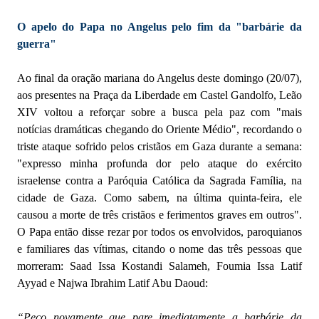
O apelo do Papa no Angelus pelo fim da "barbárie da
guerra"
Ao final da oração mariana do Angelus deste domingo (20/07),
aos presentes na Praça da Liberdade em Castel Gandolfo, Leão
XIV voltou a reforçar sobre a busca pela paz com "mais
notícias dramáticas chegando do Oriente Médio", recordando o
triste ataque sofrido pelos cristãos em Gaza durante a semana:
"expresso minha profunda dor pelo ataque do exército
israelense contra a Paróquia Católica da Sagrada Família, na
cidade de Gaza. Como sabem, na última quinta-feira, ele
causou a morte de três cristãos e ferimentos graves em outros".
O Papa então disse rezar por todos os envolvidos, paroquianos
e familiares das vítimas, citando o nome das três pessoas que
morreram: Saad Issa Kostandi Salameh, Foumia Issa Latif
Ayyad e Najwa Ibrahim Latif Abu Daoud:
“Peço novamente que pare imediatamente a barbárie da