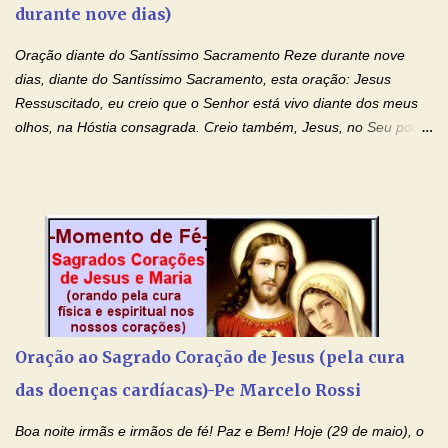
durante nove dias)
droga. Senhor, Pai Poderoso e cheio de Misericórdia, na
autoridade do Nome de Jesus libertai da escravidão do vício das
Oração diante do Santíssimo Sacramento Reze durante nove
drogas, c...
dias, diante do Santíssimo Sacramento, esta oração: Jesus
Ressuscitado, eu creio que o Senhor está vivo diante dos meus
olhos, na Hóstia consagrada. Creio também, Jesus, no Seu poder
contra toda espécie de mal, porque o Senhor venceu, pela sua
Morte e Ressurreição, o pecado e a morte. Seu preciosíssimo
Sangue derramado cruz estpa presente na Hóstia Santa. Eu
creio, Jesus, e clamo que este Sangue seja agora derramado
sobre mim e sobre todos os meus familiares. Eu peço, Senhor
Jesus, que, pelo poder libertador e salvítico deste Sangue,
possamos nos livrar de toda opressão diabólica que possa estar
prejudicando a nossa família. Peço também que atenda, em
especial, este pedido que agora faço na Sua presença:
Oração ao Sagrado Coração de Jesus (pela cura
(apresente aqui o seu pedido...) Eu, desde já, agradeço de
das doenças cardíacas)-Pe Marcelo Rossi
coração, confiante que o Senhor me atenderá. Eu louvo o Pai por
ter nos dado o Senhor, Jesus, como presente de Páscoa. eu
Boa noite irmãs e irmãos de fé! Paz e Bem! Hoje (29 de maio), o
agradeço de coração ao Espíri...