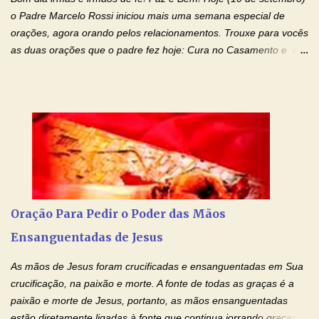
os laços...
o Padre Marcelo Rossi iniciou mais uma semana especial de
orações, agora orando pelos relacionamentos. Trouxe para vocês
as duas orações que o padre fez hoje: Cura no Casamento e a
Oração Pela Reconciliação Dos Cônjuges . Se você está
sofrendo em seu relacionamento amoroso, faça alguma coisa por
ele antes de desistir: Ore! Entre nesta corrente diária de orações
com o Momento de Fé. Que Deus abençoe e que todo
relacionamento seja fortalecido e curado no amor Ágape de
Jesus. Adriana-Devoção e Fé Mensagem do Padre Marcelo Rossi
em seu Facebook: Amados, iniciamos uma semana para orar
pelos relacionamentos. Diz a Bíblia sagrada: "O amor é paciente,
o amor é prestativo; não é invejoso, não se ostenta, não se incha
Oração Para Pedir o Poder das Mãos
de orgulho. Nada faz de inconveniente, não procura o seu próprio
Ensanguentadas de Jesus
interesse, não se irrita, não guarda rancor. Não se alegra com a
injustiça, mas regozija-se com a verdade. T...
As mãos de Jesus foram crucificadas e ensanguentadas em Sua
crucificação, na paixão e morte. A fonte de todas as graças é a
paixão e morte de Jesus, portanto, as mãos ensanguentadas
estão diretamente ligadas à fonte que continua jorrando graças