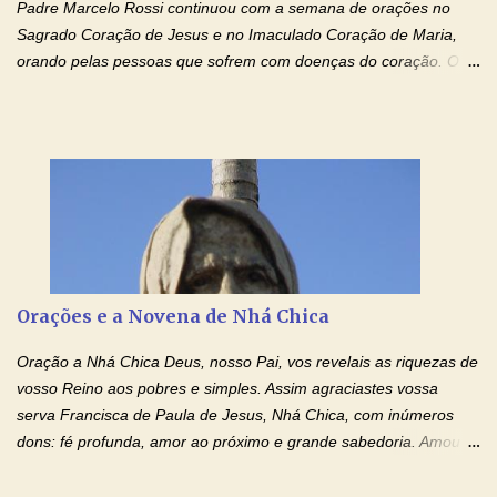
Padre Marcelo Rossi continuou com a semana de orações no
Sagrado Coração de Jesus e no Imaculado Coração de Maria,
orando pelas pessoas que sofrem com doenças do coração. O
Padre rezou a Oração ao Sagrado Coração de Jesus e colocou
no Facebook a mesma oração em formato de papiro e cin co
maravilhosos cartões que coloquei aqui para vocês. Não perca
esta abençoada semana de orações no programa de rádio
Momento de Fé, vamos juntos formar uma forte corrente de
orações com o Padre Marcelo. Não desista do milagre, da cura;
tenha fé, creia firmemente e ore incessantemente até que o
Kairós aconteça em sua vida. Fique no Amor Ágape de Jesus e
no Amor Materno de Nossa Senhora. Adriana-Devoção e Fé
Orações e a Novena de Nhá Chica
Mensagem do Padre Marcelo Rossi por E-mail: Amados!! Nesta
quarta feira, vamos orar pelas pessoas que sofrem com as
Oração a Nhá Chica Deus, nosso Pai, vos revelais as riquezas de
doenças do coração, NO SAGRADO CORAÇÃO DE JESUS E NO
vosso Reino aos pobres e simples. Assim agraciastes vossa
IMACULADO CORAÇÃO DE MAR...
serva Francisca de Paula de Jesus, Nhá Chica, com inúmeros
dons: fé profunda, amor ao próximo e grande sabedoria. Amou a
Igreja e manteve uma terna devoção à Imaculada Conceição. Por
sua intercessão, concedei-nos a graça de que precisamos….. E