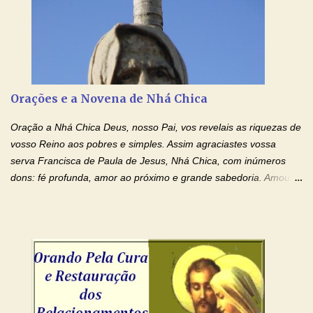
ensanguentadas, chagadas e abertas, sobre mim, neste
momento. Sinto-me completamente sem forças para prosseguir,
carregando as minhas cruzes. Preciso que a força e o poder de
Tuas Mãos, que suportaram a mais profunda dor ao serem
pregadas na Cruz, reergam-me e curem-me agora. Jesus, não
peço somente por mim, mas também por todos aqueles que mais
Orações e a Novena de Nhá Chica
amo. Nós precisamos desesperadamente de cura física e
espiritual, através do toque consolador de tuas Mãos
Oração a Nhá Chica Deus, nosso Pai, vos revelais as riquezas de
ensanguentadas e infinitamente poderosas. Eu reconheço,
vosso Reino aos pobres e simples. Assim agraciastes vossa
apesar de toda a minha limitação e da infinidade dos meus ...
serva Francisca de Paula de Jesus, Nhá Chica, com inúmeros
dons: fé profunda, amor ao próximo e grande sabedoria. Amou a
Igreja e manteve uma terna devoção à Imaculada Conceição. Por
sua intercessão, concedei-nos a graça de que precisamos….. E
dai-nos a alegria de vê-la elevada à honra dos altares. Por nosso
Senhor Jesus Cristo, vosso Filho, na unidade do Espírito Santo.
Amém. Novena a Nhá Chica (Oração para obter os favores
celestiais através da intercessão da Serva de Deus Nhá Chica)
(Rezar durante nove dias seguidos ou intercalados) Nhá Chica,
recorro a vós como intercessora entre a Bondade Divina e as