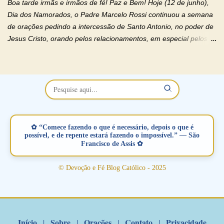
Boa tarde irmãs e irmãos de fé! Paz e Bem! Hoje (12 de junho),
casal. Vamos orar (coloque o seu esposo ou esposa diante de
Dia dos Namorados, o Padre Marcelo Rossi continuou a semana
Deus). "Senhor Jesus, restaura os laços ...
de orações pedindo a intercessão de Santo Antonio, no poder de
Jesus Cristo, orando pelos relacionamentos, em especial pelos
namorados . O Padre rezou a Oração dos Namorados e colocou
no Facebook a mesma oração em formato de papiro e cin co
maravilhosos cartões que coloquei aqui para vocês. Não perca
esta abençoada semana no Momento de Fé do Padre Marcelo,
vamos juntos formar esta forte corrente de orações. Você que
está sonhando em encontrar um companheiro(a), um amor
verdadeiro, ou que está com problemas no relacionamento
✿ “Comece fazendo o que é necessário, depois o que é
amoroso, creia na poderosa intercessão deste santo amigo:
possível, e de repente estará fazendo o impossível.” — São
Francisco de Assis ✿
Santo Antonio! Tenha fé, não desista, pois ele intercede por nós
junto a Jesus! Fique no Amor Ágape de Jesus e no Amor Materno
© Devoção e Fé Blog Católico - 2025
de Nossa Senhora. Adriana-Devoção e Fé Mensagem do Padre
Marcelo Rossi por E-mail: Amados!! Nesta quarta feira, orando
com o pod...
Início
Sobre
Orações
Contato
Privacidade
|
|
|
|