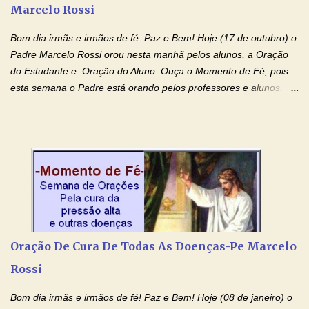
Marcelo Rossi
genealógica. Que o Sangue de Jesus, purificador e vivificante,
flua através de todas as gerações: primeira...
Bom dia irmãs e irmãos de fé. Paz e Bem! Hoje (17 de outubro) o
Padre Marcelo Rossi orou nesta manhã pelos alunos, a Oração
do Estudante e Oração do Aluno. Ouça o Momento de Fé, pois
esta semana o Padre está orando pelos professores e alunos.
Você que está em semana de provas, que está estudando para
concursos, vestibulares, para o Enem; além de estudar, se
prepare também orando para permancer tranquilo, pronto
intelectualmente e espiritualmente para o dia da prova. Confie no
amor Ágape de Jesus e no amor materno de Nossa Senhora.
Fique com a paz de Jesus e o amor de Maria! Adriana-Devoção e
Fé Oração do Estudante I Senhor, eu sou estudante, e por sinal,
inteligente. Prova isto é o fato de eu estar aqui, conversando com
o Senhor. Obrigado pelo dom da inteligência e pela possibilidade
Oração De Cura De Todas As Doenças-Pe Marcelo
de estudar. Mas, como o Senhor sabe, a vida de estudante nem
Rossi
sempre é fácil. A rotina cansa e o aprender exige uma série de
renúncias: o meu cinema, o meu jogo pr...
Bom dia irmãs e irmãos de fé! Paz e Bem! Hoje (08 de janeiro) o