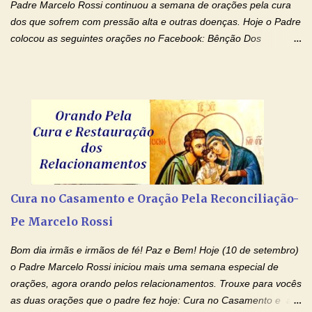
Padre Marcelo Rossi continuou a semana de orações pela cura
dos que sofrem com pressão alta e outras doenças. Hoje o Padre
colocou as seguintes orações no Facebook: Bênção Dos
Enfermos , Oração De Cura De Todas As Doenças e Oração À
Nossa Senhora Da Saúde II . Que Deus abençoe vocês. Fiquem
com o Amor Ágape de Jesus e o Amor Materno de Nossa
Senhora! Adriana-Devoção e Fé Bênção Dos Enfermos O Senhor
Jesus esteja ao vosso lado, para vos defender, dentro de vós,
para vos conservar; diante de vós, pra vos conduzir; atrás de vós
para vos guardar; acima de vós, para vos abençoar. Ele que vive
e reina pelos séculos dos séculos. Amém! Oração De Cura De
Todas As Doenças Senhor Jesus, suplicamos no poder de Teu
Cura no Casamento e Oração Pela Reconciliação-
Nome † (sinal da cruz), que está acima de todo Nome, que todos
Pe Marcelo Rossi
os padrões de enfermidade física transmitidos em minha linha de
família, deixem de existir. Na Tua graça, Senhor, cortamos todos
Bom dia irmãs e irmãos de fé! Paz e Bem! Hoje (10 de setembro)
os laços...
o Padre Marcelo Rossi iniciou mais uma semana especial de
orações, agora orando pelos relacionamentos. Trouxe para vocês
as duas orações que o padre fez hoje: Cura no Casamento e a