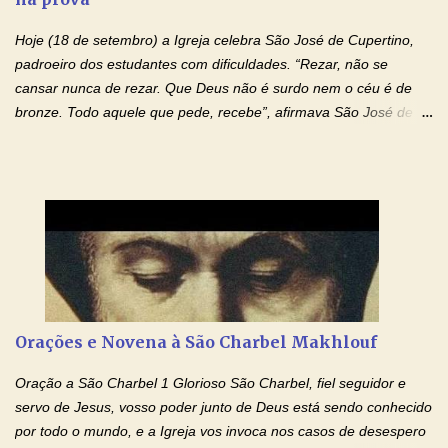
autoridade do Nome de Jesus libertai da escravidão do vício das
Hoje (18 de setembro) a Igreja celebra São José de Cupertino,
drogas, c...
padroeiro dos estudantes com dificuldades. “Rezar, não se
cansar nunca de rezar. Que Deus não é surdo nem o céu é de
bronze. Todo aquele que pede, recebe”, afirmava São José de
Cupertino, o franciscano que não era bom nos estudos, mas que
se tornou padroeiro dos estudantes. [a] 1 - Oração São José de
Cupertino Querido São José de Cupertino, purifica o meu
coração, transforma-o e o faz semelhante ao teu. Infunde em
mim o teu fervor, a tua sabedoria e a tua fé. Mostra tua bondade,
ajudando-me e eu me esforçarei para imitar tuas virtudes.
Glória… Amável protetor meu, o estudo geralmente é difícil, duro
e entediante para mim. Tu podes deixar tudo isso mais fácil e
agradável. Espera somente meu chamado. Eu te prometo um
Orações e Novena à São Charbel Makhlouf
esforço maior em meus estudos e uma vida mais digna de tua
santidade. Glória… Deus, que quiseste atrair tudo a teu unigênito
Oração a São Charbel 1 Glorioso São Charbel, fiel seguidor e
Filho, que foi crucificado, permite que, pelos méritos e exemplos
servo de Jesus, vosso poder junto de Deus está sendo conhecido
de te...
por todo o mundo, e a Igreja vos invoca nos casos de desespero