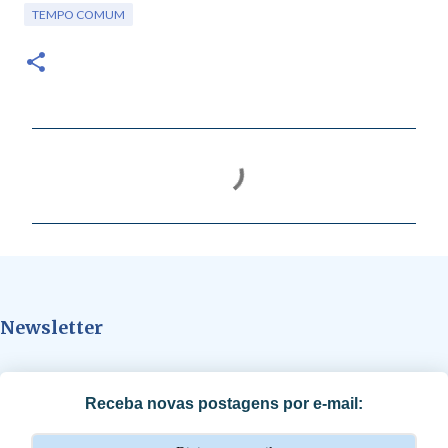
TEMPO COMUM
C
o
m
e
n
t
Newsletter
á
r
i
Receba novas postagens por e-mail:
o
s