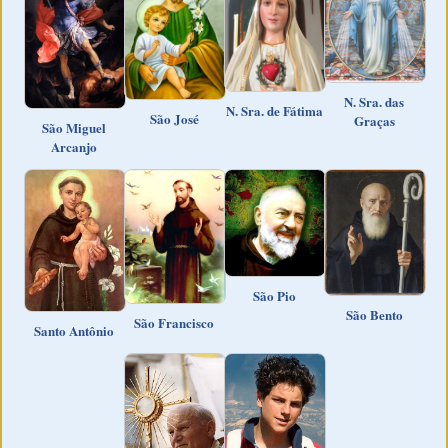
N. Sra. das
N. Sra. de Fátima
São José
Graças
São Miguel
Arcanjo
São Pio
São Bento
São Francisco
Santo Antônio