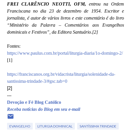
FREI CLARÊNCIO NEOTTI, OFM,
entrou na Ordem
Franciscana no dia 23 de dezembro de 1954. Escritor e
jornalista, é autor de vários livros e este comentário é do livro
“Ministério da Palavra – Comentários aos Evangelhos
dominicais e Festivos”, da Editora Santuário
.
[2]
Fontes:
https://www.paulus.com.br/portal/liturgia-diaria/1o-domingo-2/
[1]
https://franciscanos.org.br/vidacrista/liturgia/solenidade-da-
santissima-trindade-3/#gsc.tab=0
[2]
---
Devoção e Fé Blog Católico
Receba notícias do Blog em seu e-mail
EVANGELHO
LITURGIA DOMINICAL
SANTÍSSIMA TRINDADE