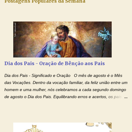
Postagens Populares da Semana
Dia dos Pais - Oração de Bênção aos Pais
Dia dos Pais - Significado e Oração O mês de agosto é o Mês
das Vocações. Dentro da vocação familiar, da feliz união entre um
homem e uma mulher, nós celebramos a cada segundo domingo
de agosto o Dia dos Pais. Equilibrando erros e acertos, os pais
têm um papel importante na formação do caráter e no decorrer
da vida dos filhos. Os pais acompanham seu crescimento, seu
desenvolvimento intelectual e se esforçam para dar aos filhos,
conforto, boa alimentação, educação de qualidade. E, em geral,
procuram orientá-los para que enfrentem o mundo, com suas