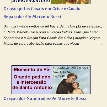
necessidades humanas. Peço-vos, como favor espiritual, que
Oração pelos Casais em Crise e Casais
entregueis nas mãos do Santíssimo o meu pedido urgente (Fazer
Separados-Pe Marcelo Rossi
o pedido). Acolhei, Nhá Chica, no vosso coração bondoso as
minhas necessidades e amparai-me nesta oração (Fazer o ...
Bom dia irmãs e irmãos de fé! Paz e Bem! Hoje (12 de setembro)
o Padre Marcelo Rossi orou a Oração Pelos Casais Que Estão
Separados e a Oração Para Casais Em Crise ( oração a Virgem
Maria, de cura e libertação para casais que vivem
relacionamentos conturbados, não conseguem firmar namoro,
noivado e tem dificuldade em encontrar o seu marido, a sua
esposa) . O padre continua com a semana especial de orações
no programa de rádio Momento de Fé, pela cura dos
relacionamentos. Seu relacionamento está doente? Você está
sofrendo? Então ouça o Momento de Fé e entre nesta corrente
de orações abençoadas, d eixe o Amor Ágape de Jesus curar e
restaurar você e seu relacionamento. Adriana-Devoção e Fé
Oração Pelos Casais Que Estão Separados Casais que estão
Oração dos Namorados-Pe Marcelo Rossi
separados, devido ao envolvimento de outras pessoas no
relacionamento e que minaram, espiritualmente, a relação do