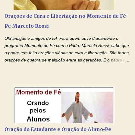
quarta feira, vamos orar pelas pessoas que sofrem com as
doenças do coração, NO SAGRADO CORAÇÃO DE JESUS E NO
Orações de Cura e Libertação no Momento de Fé-
IMACULADO CORAÇÃO DE MAR...
Pe Marcelo Rossi
Olá amigas e amigos de fé! Para quem ouve diariamente o
programa Momento de Fé com o Padre Marcelo Rossi, sabe que
o padre tem feito orações diárias de cura e libertação. São fortes
orações de quebra de maldição entre as gerações. E o padre tem
deixado as orações no facebook dele, mas como sei que muitas
pessoas não tem facebook, então resolvi copiar as orações e
colocar aqui no Blog. Espero que ajude quem estava procurando
por estas valiosas orações. Tenham um lindo fim de semana na
paz de Jesus Cristo e no amor de Maria Santíssima. Adriana-
Devoção e Fé Clique para acessar: Facebook Padre Marcelo
Rossi Site Padre Marcelo Rossi (para ouvir o Momento de Fé)
Tocai, Cura! E Restaura! "Jesus, no poder de Seu Nome, peço
agora que as águas do meu batismo fluam para trás através das
Oração do Estudante e Oração do Aluno-Pe
gerações, através de todas as raízes da minha árvore