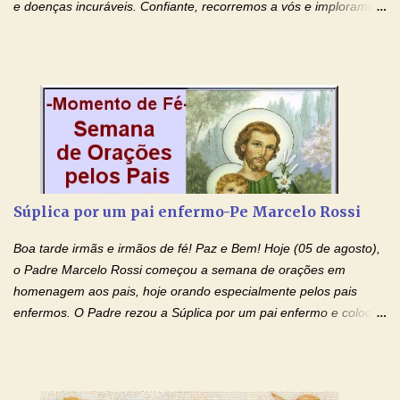
e doenças incuráveis. Confiante, recorremos a vós e imploramos
o vosso auxílio no transe difícil em que nos encontramos.
Concedei-nos a graça, juntamente com todas as que
necessitamos, dando-nos saúde para o corpo e para a alma.
Queremos sempre lembrar-nos deste favor, da vossa intercessão
e invocar-vos como nosso patrono, para maior glória de Deus e o
bem de nossas almas. São Charbel! Rogai por Nós e por todos
aqueles que invocam o vosso nome e auxílio. Amén. Oração 2 Ó
Deus, admirável em Vossos Santos, Vós que inspirastes a São
Charbel seguir o caminho da perfeição, lhe concedestes a graça
Súplica por um pai enfermo-Pe Marcelo Rossi
e a força para fazer triunfar, na sua vida, o heroísmo das virtudes
monásticas: a obediência, a castidade e a voluntária pobreza, e
Boa tarde irmãs e irmãos de fé! Paz e Bem! Hoje (05 de agosto),
manifestastes o poder de sua intercessão por numerosos
o Padre Marcelo Rossi começou a semana de orações em
milagres e gra...
homenagem aos pais, hoje orando especialmente pelos pais
enfermos. O Padre rezou a Súplica por um pai enfermo e colocou
no Facebook a mesma oração em formato de papiro e cin co
maravilhosos cartões que coloquei aqui para vocês. Tenha uma
iluminada semana no Amor Ágape de Jesus e no Amor Materno
de Nossa Senhora. Adriana dos Anjos-Devoção e Fé Mensagem