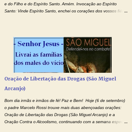
e do Filho e do Espírito Santo. Amém. Invocação ao Espírito
Santo: Vinde Espírito Santo, enchei os corações dos vossos fiéis
e acendei neles o fogo do vosso amor. Enviai o vosso Espírito e
tudo será criado. E renovareis a face da terra. Oremos: Ó Deus,
que instruístes os corações dos vossos fiéis com a luz do Espírito
Santo, fazei que apreciemos retamente todas as coisas segundo
o mesmo Espírito e gozemos sempre da sua consolação. Por
Cristo, Senhor Nosso. Amém. Creio: Creio em Deus Pai Todo-
Poderoso, Criador do céu e da terra; e em Jesus Cristo, seu
único Filho, nosso Senhor; que foi concebido pelo poder do Espí­
rito Santo; nasceu da Virgem Maria, padeceu sob Pôncio Pilatos,
Oração de Libertação das Drogas (São Miguel
foi crucificado, morto e sepultado. Desceu à mansão dos mortos;
Arcanjo)
ressuscitou ao terceiro dia; subiu aos céus, está sentado à direita
de Deus Pai todo-poderoso, donde há de vir a julgar os v...
Bom dia irmãs e irmãos de fé! Paz e Bem! Hoje (6 de setembro)
o padre Marcelo Rossi trouxe mais duas abençoadas orações:
Oração de Libertação das Drogas (São Miguel Arcanjo) e a
Oração Contra o Alcoolismo, continuando com a semana especial
de orações para cura dos vícios. Todos são capazes de se