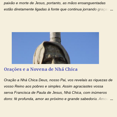
paixão e morte de Jesus, portanto, as mãos ensanguentadas
estão diretamente ligadas à fonte que continua jorrando graças
sobre graças. Oração para Pedir o Poder das Mãos
Ensanguentadas de Jesus (cura física e espiritual) "Cura-me,
Senhor Jesus! Jesus, coloca Tuas Mãos benditas,
ensanguentadas, chagadas e abertas, sobre mim, neste
momento. Sinto-me completamente sem forças para prosseguir,
carregando as minhas cruzes. Preciso que a força e o poder de
Tuas Mãos, que suportaram a mais profunda dor ao serem
pregadas na Cruz, reergam-me e curem-me agora. Jesus, não
peço somente por mim, mas também por todos aqueles que mais
Orações e a Novena de Nhá Chica
amo. Nós precisamos desesperadamente de cura física e
espiritual, através do toque consolador de tuas Mãos
Oração a Nhá Chica Deus, nosso Pai, vos revelais as riquezas de
ensanguentadas e infinitamente poderosas. Eu reconheço,
vosso Reino aos pobres e simples. Assim agraciastes vossa
apesar de toda a minha limitação e da infinidade dos meus ...
serva Francisca de Paula de Jesus, Nhá Chica, com inúmeros
dons: fé profunda, amor ao próximo e grande sabedoria. Amou a
Igreja e manteve uma terna devoção à Imaculada Conceição. Por
sua intercessão, concedei-nos a graça de que precisamos….. E