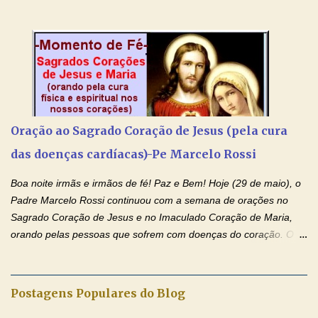
maravilhosos cartões que coloquei aqui para vocês. Tenha uma
iluminada semana no Amor Ágape de Jesus e no Amor Materno
de Nossa Senhora. Adriana dos Anjos-Devoção e Fé Mensagem
do Padre Marcelo Rossi por E-mail e Facebook: Como foi
anunciado ontem, entramos em uma semana de homenagens
aos nossos pais. Hoje nossas orações serão focadas nos pais
que não se encontram bem de saúde, OS PAIS ENFERMOS!
Amados, durante toda esta semana vamos orar pelos nossos
Oração ao Sagrado Coração de Jesus (pela cura
pais. Vamos dedicar um dia para os pais mais idosos, pais que
das doenças cardíacas)-Pe Marcelo Rossi
estão doentes, pais que estão longe dos filhos, pais que já são
falecidos, pais que tem problemas com vícios, enfim, vamos orar
Boa noite irmãs e irmãos de fé! Paz e Bem! Hoje (29 de maio), o
para todos os pais. Hoje vamos d...
Padre Marcelo Rossi continuou com a semana de orações no
Sagrado Coração de Jesus e no Imaculado Coração de Maria,
orando pelas pessoas que sofrem com doenças do coração. O
Padre rezou a Oração ao Sagrado Coração de Jesus e colocou
no Facebook a mesma oração em formato de papiro e cin co
maravilhosos cartões que coloquei aqui para vocês. Não perca
Postagens Populares do Blog
esta abençoada semana de orações no programa de rádio