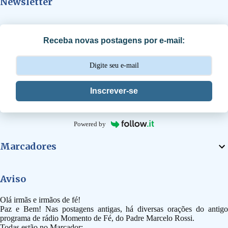
Newsletter
á
r
i
Receba novas postagens por e-mail:
o
s
Inscrever-se
Powered by
Marcadores
Aviso
Olá irmãs e irmãos de fé!
Paz e Bem! Nas postagens antigas, há diversas orações do antigo
programa de rádio Momento de Fé, do Padre Marcelo Rossi.
Todas estão no Marcador: