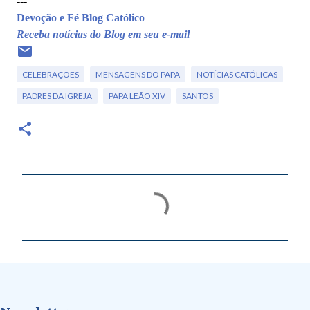
---
Devoção e Fé Blog Católico
Receba notícias do Blog em seu e-mail
CELEBRAÇÕES
MENSAGENS DO PAPA
NOTÍCIAS CATÓLICAS
PADRES DA IGREJA
PAPA LEÃO XIV
SANTOS
C
o
m
e
n
t