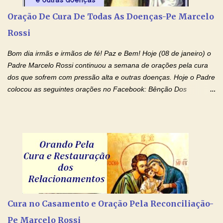
o Senhor. Obrigado pelo dom da inteligência e pela possibilidade
Oração De Cura De Todas As Doenças-Pe Marcelo
de estudar. Mas, como o Senhor sabe, a vida de estudante nem
Rossi
sempre é fácil. A rotina cansa e o aprender exige uma série de
renúncias: o meu cinema, o meu jogo pr...
Bom dia irmãs e irmãos de fé! Paz e Bem! Hoje (08 de janeiro) o
Padre Marcelo Rossi continuou a semana de orações pela cura
dos que sofrem com pressão alta e outras doenças. Hoje o Padre
colocou as seguintes orações no Facebook: Bênção Dos
Enfermos , Oração De Cura De Todas As Doenças e Oração À
Nossa Senhora Da Saúde II . Que Deus abençoe vocês. Fiquem
com o Amor Ágape de Jesus e o Amor Materno de Nossa
Senhora! Adriana-Devoção e Fé Bênção Dos Enfermos O Senhor
Jesus esteja ao vosso lado, para vos defender, dentro de vós,
para vos conservar; diante de vós, pra vos conduzir; atrás de vós
para vos guardar; acima de vós, para vos abençoar. Ele que vive
e reina pelos séculos dos séculos. Amém! Oração De Cura De
Todas As Doenças Senhor Jesus, suplicamos no poder de Teu
Cura no Casamento e Oração Pela Reconciliação-
Nome † (sinal da cruz), que está acima de todo Nome, que todos
Pe Marcelo Rossi
os padrões de enfermidade física transmitidos em minha linha de