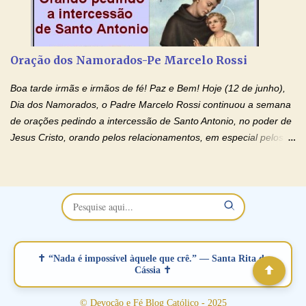
sofrendo? Então ouça o Momento de Fé e entre nesta corrente
de orações abençoadas, d eixe o Amor Ágape de Jesus curar e
restaurar você e seu relacionamento. Adriana-Devoção e Fé
Oração Pelos Casais Que Estão Separados Casais que estão
Oração dos Namorados-Pe Marcelo Rossi
separados, devido ao envolvimento de outras pessoas no
relacionamento e que minaram, espiritualmente, a relação do
Boa tarde irmãs e irmãos de fé! Paz e Bem! Hoje (12 de junho),
casal. Vamos orar (coloque o seu esposo ou esposa diante de
Dia dos Namorados, o Padre Marcelo Rossi continuou a semana
Deus). "Senhor Jesus, restaura os laços ...
de orações pedindo a intercessão de Santo Antonio, no poder de
Jesus Cristo, orando pelos relacionamentos, em especial pelos
namorados . O Padre rezou a Oração dos Namorados e colocou
no Facebook a mesma oração em formato de papiro e cin co
maravilhosos cartões que coloquei aqui para vocês. Não perca
esta abençoada semana no Momento de Fé do Padre Marcelo,
vamos juntos formar esta forte corrente de orações. Você que
está sonhando em encontrar um companheiro(a), um amor
verdadeiro, ou que está com problemas no relacionamento
✝ “Nada é impossível àquele que crê.” — Santa Rita de
amoroso, creia na poderosa intercessão deste santo amigo:
Cássia ✝
Santo Antonio! Tenha fé, não desista, pois ele intercede por nós
junto a Jesus! Fique no Amor Ágape de Jesus e no Amor Materno
© Devoção e Fé Blog Católico - 2025