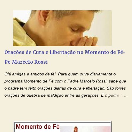
Momento de Fé, vamos juntos formar uma forte corrente de
orações com o Padre Marcelo. Não desista do milagre, da cura;
tenha fé, creia firmemente e ore incessantemente até que o
Kairós aconteça em sua vida. Fique no Amor Ágape de Jesus e
no Amor Materno de Nossa Senhora. Adriana-Devoção e Fé
Mensagem do Padre Marcelo Rossi por E-mail: Amados!! Nesta
quarta feira, vamos orar pelas pessoas que sofrem com as
doenças do coração, NO SAGRADO CORAÇÃO DE JESUS E NO
Orações de Cura e Libertação no Momento de Fé-
IMACULADO CORAÇÃO DE MAR...
Pe Marcelo Rossi
Olá amigas e amigos de fé! Para quem ouve diariamente o
programa Momento de Fé com o Padre Marcelo Rossi, sabe que
o padre tem feito orações diárias de cura e libertação. São fortes
orações de quebra de maldição entre as gerações. E o padre tem
deixado as orações no facebook dele, mas como sei que muitas
pessoas não tem facebook, então resolvi copiar as orações e
colocar aqui no Blog. Espero que ajude quem estava procurando
por estas valiosas orações. Tenham um lindo fim de semana na
paz de Jesus Cristo e no amor de Maria Santíssima. Adriana-