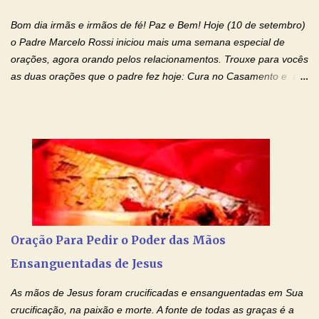
família, deixem de existir. Na Tua graça, Senhor, cortamos todos
Bom dia irmãs e irmãos de fé! Paz e Bem! Hoje (10 de setembro)
os laços...
o Padre Marcelo Rossi iniciou mais uma semana especial de
orações, agora orando pelos relacionamentos. Trouxe para vocês
as duas orações que o padre fez hoje: Cura no Casamento e a
Oração Pela Reconciliação Dos Cônjuges . Se você está
sofrendo em seu relacionamento amoroso, faça alguma coisa por
ele antes de desistir: Ore! Entre nesta corrente diária de orações
com o Momento de Fé. Que Deus abençoe e que todo
relacionamento seja fortalecido e curado no amor Ágape de
Jesus. Adriana-Devoção e Fé Mensagem do Padre Marcelo Rossi
em seu Facebook: Amados, iniciamos uma semana para orar
pelos relacionamentos. Diz a Bíblia sagrada: "O amor é paciente,
o amor é prestativo; não é invejoso, não se ostenta, não se incha
Oração Para Pedir o Poder das Mãos
de orgulho. Nada faz de inconveniente, não procura o seu próprio
Ensanguentadas de Jesus
interesse, não se irrita, não guarda rancor. Não se alegra com a
injustiça, mas regozija-se com a verdade. T...
As mãos de Jesus foram crucificadas e ensanguentadas em Sua
crucificação, na paixão e morte. A fonte de todas as graças é a