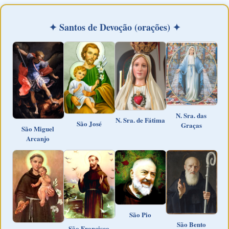
✦ Santos de Devoção (orações) ✦
N. Sra. das
N. Sra. de Fátima
São José
Graças
São Miguel
Arcanjo
São Pio
São Bento
São Francisco