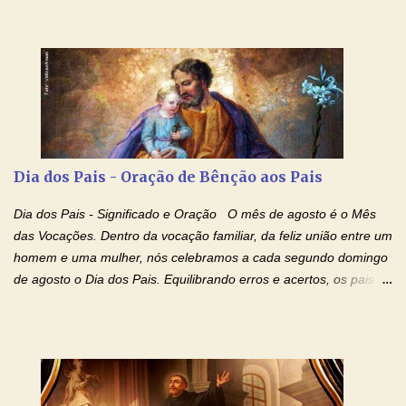
libertar deste mal, bastar ter fé, acreditar verdadeiramente e
entregar a vida totalmente nas mãos de Jesus. Deixe o amor
Ágape de nosso Pai Santo - Jesus - te curar, deixe nossa
Mãezinha do Céu - Maria - te proteger com Seu divino manto.
Não desista, Jesus irá curar todas suas feridas, Creia! Adriana-
Devoção e Fé Oração de Libertação das Drogas (São Miguel
Arcanjo) "Senhor, Pai Eterno, em Nome de Teu Filho Jesus,
Nosso Senhor Jesus Cristo, concedei a vida a todos aqueles que
Dia dos Pais - Oração de Bênção aos Pais
se encontram encarcerados em um vício, escravos de alguma
droga. Senhor, Pai Poderoso e cheio de Misericórdia, na
Dia dos Pais - Significado e Oração O mês de agosto é o Mês
autoridade do Nome de Jesus libertai da escravidão do vício das
das Vocações. Dentro da vocação familiar, da feliz união entre um
drogas, c...
homem e uma mulher, nós celebramos a cada segundo domingo
de agosto o Dia dos Pais. Equilibrando erros e acertos, os pais
têm um papel importante na formação do caráter e no decorrer
da vida dos filhos. Os pais acompanham seu crescimento, seu
desenvolvimento intelectual e se esforçam para dar aos filhos,
conforto, boa alimentação, educação de qualidade. E, em geral,
procuram orientá-los para que enfrentem o mundo, com suas