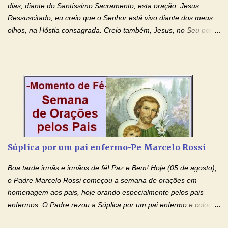
dias, diante do Santíssimo Sacramento, esta oração: Jesus
Ressuscitado, eu creio que o Senhor está vivo diante dos meus
olhos, na Hóstia consagrada. Creio também, Jesus, no Seu poder
contra toda espécie de mal, porque o Senhor venceu, pela sua
Morte e Ressurreição, o pecado e a morte. Seu preciosíssimo
Sangue derramado cruz estpa presente na Hóstia Santa. Eu
creio, Jesus, e clamo que este Sangue seja agora derramado
sobre mim e sobre todos os meus familiares. Eu peço, Senhor
Jesus, que, pelo poder libertador e salvítico deste Sangue,
possamos nos livrar de toda opressão diabólica que possa estar
prejudicando a nossa família. Peço também que atenda, em
especial, este pedido que agora faço na Sua presença:
Súplica por um pai enfermo-Pe Marcelo Rossi
(apresente aqui o seu pedido...) Eu, desde já, agradeço de
coração, confiante que o Senhor me atenderá. Eu louvo o Pai por
Boa tarde irmãs e irmãos de fé! Paz e Bem! Hoje (05 de agosto),
ter nos dado o Senhor, Jesus, como presente de Páscoa. eu
o Padre Marcelo Rossi começou a semana de orações em
agradeço de coração ao Espíri...
homenagem aos pais, hoje orando especialmente pelos pais
enfermos. O Padre rezou a Súplica por um pai enfermo e colocou
no Facebook a mesma oração em formato de papiro e cin co