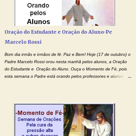
Devoção e Fé Clique para acessar: Facebook Padre Marcelo
Rossi Site Padre Marcelo Rossi (para ouvir o Momento de Fé)
Tocai, Cura! E Restaura! "Jesus, no poder de Seu Nome, peço
agora que as águas do meu batismo fluam para trás através das
Oração do Estudante e Oração do Aluno-Pe
gerações, através de todas as raízes da minha árvore
Marcelo Rossi
genealógica. Que o Sangue de Jesus, purificador e vivificante,
flua através de todas as gerações: primeira...
Bom dia irmãs e irmãos de fé. Paz e Bem! Hoje (17 de outubro) o
Padre Marcelo Rossi orou nesta manhã pelos alunos, a Oração
do Estudante e Oração do Aluno. Ouça o Momento de Fé, pois
esta semana o Padre está orando pelos professores e alunos.
Você que está em semana de provas, que está estudando para
concursos, vestibulares, para o Enem; além de estudar, se
prepare também orando para permancer tranquilo, pronto
intelectualmente e espiritualmente para o dia da prova. Confie no
amor Ágape de Jesus e no amor materno de Nossa Senhora.
Fique com a paz de Jesus e o amor de Maria! Adriana-Devoção e
Fé Oração do Estudante I Senhor, eu sou estudante, e por sinal,
inteligente. Prova isto é o fato de eu estar aqui, conversando com