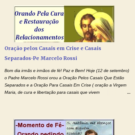
dai-nos a alegria de vê-la elevada à honra dos altares. Por nosso
Senhor Jesus Cristo, vosso Filho, na unidade do Espírito Santo.
Amém. Novena a Nhá Chica (Oração para obter os favores
celestiais através da intercessão da Serva de Deus Nhá Chica)
(Rezar durante nove dias seguidos ou intercalados) Nhá Chica,
recorro a vós como intercessora entre a Bondade Divina e as
necessidades humanas. Peço-vos, como favor espiritual, que
Oração pelos Casais em Crise e Casais
entregueis nas mãos do Santíssimo o meu pedido urgente (Fazer
Separados-Pe Marcelo Rossi
o pedido). Acolhei, Nhá Chica, no vosso coração bondoso as
minhas necessidades e amparai-me nesta oração (Fazer o ...
Bom dia irmãs e irmãos de fé! Paz e Bem! Hoje (12 de setembro)
o Padre Marcelo Rossi orou a Oração Pelos Casais Que Estão
Separados e a Oração Para Casais Em Crise ( oração a Virgem
Maria, de cura e libertação para casais que vivem
relacionamentos conturbados, não conseguem firmar namoro,
noivado e tem dificuldade em encontrar o seu marido, a sua
esposa) . O padre continua com a semana especial de orações
no programa de rádio Momento de Fé, pela cura dos
relacionamentos. Seu relacionamento está doente? Você está