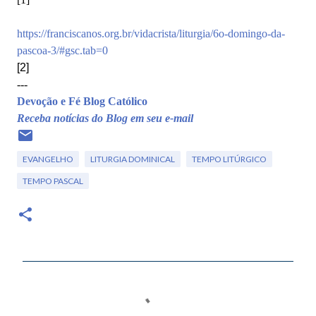
https://franciscanos.org.br/vidacrista/liturgia/6o-domingo-da-
pascoa-3/#gsc.tab=0
[2]
---
Devoção e Fé Blog Católico
Receba notícias do Blog em seu e-mail
EVANGELHO
LITURGIA DOMINICAL
TEMPO LITÚRGICO
TEMPO PASCAL
C
o