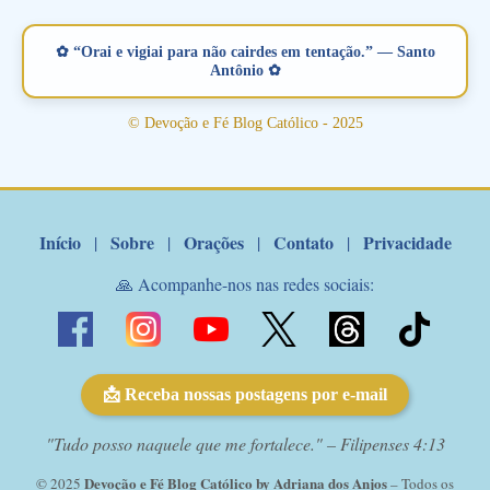
está sonhando em encontrar um companheiro(a), um amor
verdadeiro, ou que está com problemas no relacionamento
✿ “Orai e vigiai para não cairdes em tentação.” — Santo
amoroso, creia na poderosa intercessão deste santo amigo:
Antônio ✿
Santo Antonio! Tenha fé, não desista, pois ele intercede por nós
junto a Jesus! Fique no Amor Ágape de Jesus e no Amor Materno
© Devoção e Fé Blog Católico - 2025
de Nossa Senhora. Adriana-Devoção e Fé Mensagem do Padre
Marcelo Rossi por E-mail: Amados!! Nesta quarta feira, orando
com o pod...
Início
Sobre
Orações
Contato
Privacidade
|
|
|
|
🙏 Acompanhe-nos nas redes sociais:
📩 Receba nossas postagens por e-mail
"Tudo posso naquele que me fortalece." – Filipenses 4:13
Devoção e Fé Blog Católico by Adriana dos Anjos
© 2025
– Todos os