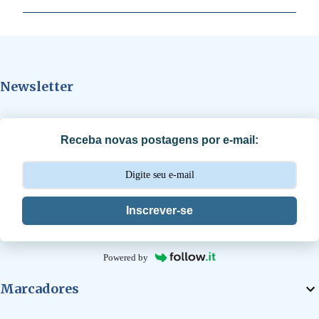
m
e
n
t
Newsletter
á
r
i
Receba novas postagens por e-mail:
o
s
Inscrever-se
Powered by
Marcadores