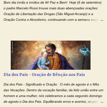
Bom dia irmãs e irmãos de fé! Paz e Bem! Hoje (6 de setembro)
o padre Marcelo Rossi trouxe mais duas abençoadas orações:
Oração de Libertação das Drogas (São Miguel Arcanjo) e a
Oração Contra o Alcoolismo, continuando com a semana especial
de orações para cura dos vícios. Todos são capazes de se
libertar deste mal, bastar ter fé, acreditar verdadeiramente e
entregar a vida totalmente nas mãos de Jesus. Deixe o amor
Ágape de nosso Pai Santo - Jesus - te curar, deixe nossa
Mãezinha do Céu - Maria - te proteger com Seu divino manto.
Não desista, Jesus irá curar todas suas feridas, Creia! Adriana-
Devoção e Fé Oração de Libertação das Drogas (São Miguel
Arcanjo) "Senhor, Pai Eterno, em Nome de Teu Filho Jesus,
Nosso Senhor Jesus Cristo, concedei a vida a todos aqueles que
Dia dos Pais - Oração de Bênção aos Pais
se encontram encarcerados em um vício, escravos de alguma
droga. Senhor, Pai Poderoso e cheio de Misericórdia, na
Dia dos Pais - Significado e Oração O mês de agosto é o Mês
autoridade do Nome de Jesus libertai da escravidão do vício das
das Vocações. Dentro da vocação familiar, da feliz união entre um
drogas, c...
homem e uma mulher, nós celebramos a cada segundo domingo
de agosto o Dia dos Pais. Equilibrando erros e acertos, os pais