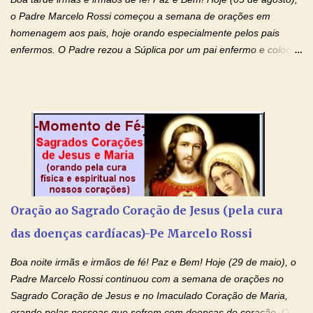
ter nos dado o Senhor, Jesus, como presente de Páscoa. eu
o Padre Marcelo Rossi começou a semana de orações em
agradeço de coração ao Espíri...
homenagem aos pais, hoje orando especialmente pelos pais
enfermos. O Padre rezou a Súplica por um pai enfermo e colocou
no Facebook a mesma oração em formato de papiro e cin co
maravilhosos cartões que coloquei aqui para vocês. Tenha uma
iluminada semana no Amor Ágape de Jesus e no Amor Materno
de Nossa Senhora. Adriana dos Anjos-Devoção e Fé Mensagem
do Padre Marcelo Rossi por E-mail e Facebook: Como foi
anunciado ontem, entramos em uma semana de homenagens
aos nossos pais. Hoje nossas orações serão focadas nos pais
que não se encontram bem de saúde, OS PAIS ENFERMOS!
Amados, durante toda esta semana vamos orar pelos nossos
Oração ao Sagrado Coração de Jesus (pela cura
pais. Vamos dedicar um dia para os pais mais idosos, pais que
das doenças cardíacas)-Pe Marcelo Rossi
estão doentes, pais que estão longe dos filhos, pais que já são
falecidos, pais que tem problemas com vícios, enfim, vamos orar
Boa noite irmãs e irmãos de fé! Paz e Bem! Hoje (29 de maio), o
para todos os pais. Hoje vamos d...
Padre Marcelo Rossi continuou com a semana de orações no
Sagrado Coração de Jesus e no Imaculado Coração de Maria,
orando pelas pessoas que sofrem com doenças do coração. O