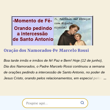
noivado e tem dificuldade em encontrar o seu marido, a sua
esposa) . O padre continua com a semana especial de orações
no programa de rádio Momento de Fé, pela cura dos
relacionamentos. Seu relacionamento está doente? Você está
sofrendo? Então ouça o Momento de Fé e entre nesta corrente
de orações abençoadas, d eixe o Amor Ágape de Jesus curar e
restaurar você e seu relacionamento. Adriana-Devoção e Fé
Oração Pelos Casais Que Estão Separados Casais que estão
Oração dos Namorados-Pe Marcelo Rossi
separados, devido ao envolvimento de outras pessoas no
relacionamento e que minaram, espiritualmente, a relação do
Boa tarde irmãs e irmãos de fé! Paz e Bem! Hoje (12 de junho),
casal. Vamos orar (coloque o seu esposo ou esposa diante de
Dia dos Namorados, o Padre Marcelo Rossi continuou a semana
Deus). "Senhor Jesus, restaura os laços ...
de orações pedindo a intercessão de Santo Antonio, no poder de
Jesus Cristo, orando pelos relacionamentos, em especial pelos
namorados . O Padre rezou a Oração dos Namorados e colocou
no Facebook a mesma oração em formato de papiro e cin co
maravilhosos cartões que coloquei aqui para vocês. Não perca
esta abençoada semana no Momento de Fé do Padre Marcelo,
vamos juntos formar esta forte corrente de orações. Você que