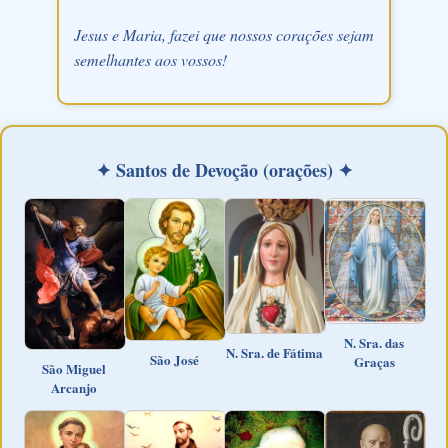
Jesus e Maria, fazei que nossos corações sejam
semelhantes aos vossos!
✦ Santos de Devoção (orações) ✦
N. Sra. das
N. Sra. de Fátima
São José
Graças
São Miguel
Arcanjo