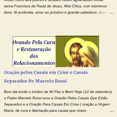
apesar de toda a minha limitação e da infinidade dos meus ...
serva Francisca de Paula de Jesus, Nhá Chica, com inúmeros
dons: fé profunda, amor ao próximo e grande sabedoria. Amou a
Igreja e manteve uma terna devoção à Imaculada Conceição. Por
sua intercessão, concedei-nos a graça de que precisamos….. E
dai-nos a alegria de vê-la elevada à honra dos altares. Por nosso
Senhor Jesus Cristo, vosso Filho, na unidade do Espírito Santo.
Amém. Novena a Nhá Chica (Oração para obter os favores
celestiais através da intercessão da Serva de Deus Nhá Chica)
(Rezar durante nove dias seguidos ou intercalados) Nhá Chica,
recorro a vós como intercessora entre a Bondade Divina e as
necessidades humanas. Peço-vos, como favor espiritual, que
Oração pelos Casais em Crise e Casais
entregueis nas mãos do Santíssimo o meu pedido urgente (Fazer
Separados-Pe Marcelo Rossi
o pedido). Acolhei, Nhá Chica, no vosso coração bondoso as
minhas necessidades e amparai-me nesta oração (Fazer o ...
Bom dia irmãs e irmãos de fé! Paz e Bem! Hoje (12 de setembro)
o Padre Marcelo Rossi orou a Oração Pelos Casais Que Estão
Separados e a Oração Para Casais Em Crise ( oração a Virgem
Maria, de cura e libertação para casais que vivem
relacionamentos conturbados, não conseguem firmar namoro,