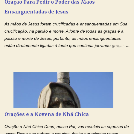
Oração Para Pedir o Poder das Mãos
de orgulho. Nada faz de inconveniente, não procura o seu próprio
Ensanguentadas de Jesus
interesse, não se irrita, não guarda rancor. Não se alegra com a
injustiça, mas regozija-se com a verdade. T...
As mãos de Jesus foram crucificadas e ensanguentadas em Sua
crucificação, na paixão e morte. A fonte de todas as graças é a
paixão e morte de Jesus, portanto, as mãos ensanguentadas
estão diretamente ligadas à fonte que continua jorrando graças
sobre graças. Oração para Pedir o Poder das Mãos
Ensanguentadas de Jesus (cura física e espiritual) "Cura-me,
Senhor Jesus! Jesus, coloca Tuas Mãos benditas,
ensanguentadas, chagadas e abertas, sobre mim, neste
momento. Sinto-me completamente sem forças para prosseguir,
carregando as minhas cruzes. Preciso que a força e o poder de
Tuas Mãos, que suportaram a mais profunda dor ao serem
pregadas na Cruz, reergam-me e curem-me agora. Jesus, não
peço somente por mim, mas também por todos aqueles que mais
Orações e a Novena de Nhá Chica
amo. Nós precisamos desesperadamente de cura física e
espiritual, através do toque consolador de tuas Mãos
Oração a Nhá Chica Deus, nosso Pai, vos revelais as riquezas de
ensanguentadas e infinitamente poderosas. Eu reconheço,
vosso Reino aos pobres e simples. Assim agraciastes vossa