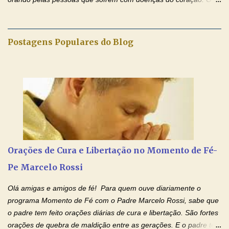
Padre rezou a Oração ao Sagrado Coração de Jesus e colocou
no Facebook a mesma oração em formato de papiro e cin co
maravilhosos cartões que coloquei aqui para vocês. Não perca
Postagens Populares do Blog
esta abençoada semana de orações no programa de rádio
Momento de Fé, vamos juntos formar uma forte corrente de
orações com o Padre Marcelo. Não desista do milagre, da cura;
tenha fé, creia firmemente e ore incessantemente até que o
Kairós aconteça em sua vida. Fique no Amor Ágape de Jesus e
no Amor Materno de Nossa Senhora. Adriana-Devoção e Fé
Mensagem do Padre Marcelo Rossi por E-mail: Amados!! Nesta
quarta feira, vamos orar pelas pessoas que sofrem com as
doenças do coração, NO SAGRADO CORAÇÃO DE JESUS E NO
Orações de Cura e Libertação no Momento de Fé-
IMACULADO CORAÇÃO DE MAR...
Pe Marcelo Rossi
Olá amigas e amigos de fé! Para quem ouve diariamente o
programa Momento de Fé com o Padre Marcelo Rossi, sabe que
o padre tem feito orações diárias de cura e libertação. São fortes
orações de quebra de maldição entre as gerações. E o padre tem