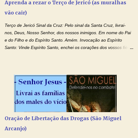
Aprenda a rezar o Terço de Jericó (as muralhas
vão cair)
Terço de Jericó Sinal da Cruz: Pelo sinal da Santa Cruz, livrai-
nos, Deus, Nosso Senhor, dos nossos inimigos. Em nome do Pai
e do Filho e do Espírito Santo. Amém. Invocação ao Espírito
Santo: Vinde Espírito Santo, enchei os corações dos vossos fiéis
e acendei neles o fogo do vosso amor. Enviai o vosso Espírito e
tudo será criado. E renovareis a face da terra. Oremos: Ó Deus,
que instruístes os corações dos vossos fiéis com a luz do Espírito
Santo, fazei que apreciemos retamente todas as coisas segundo
o mesmo Espírito e gozemos sempre da sua consolação. Por
Cristo, Senhor Nosso. Amém. Creio: Creio em Deus Pai Todo-
Poderoso, Criador do céu e da terra; e em Jesus Cristo, seu
único Filho, nosso Senhor; que foi concebido pelo poder do Espí­
rito Santo; nasceu da Virgem Maria, padeceu sob Pôncio Pilatos,
Oração de Libertação das Drogas (São Miguel
foi crucificado, morto e sepultado. Desceu à mansão dos mortos;
Arcanjo)
ressuscitou ao terceiro dia; subiu aos céus, está sentado à direita
de Deus Pai todo-poderoso, donde há de vir a julgar os v...