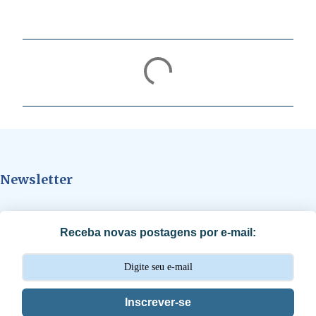
C
o
m
e
n
t
Newsletter
á
r
i
Receba novas postagens por e-mail:
o
s
Inscrever-se