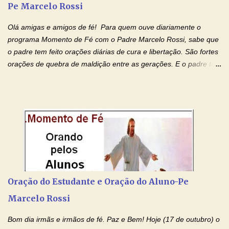
Pe Marcelo Rossi
Olá amigas e amigos de fé! Para quem ouve diariamente o
programa Momento de Fé com o Padre Marcelo Rossi, sabe que
o padre tem feito orações diárias de cura e libertação. São fortes
orações de quebra de maldição entre as gerações. E o padre tem
deixado as orações no facebook dele, mas como sei que muitas
pessoas não tem facebook, então resolvi copiar as orações e
colocar aqui no Blog. Espero que ajude quem estava procurando
por estas valiosas orações. Tenham um lindo fim de semana na
paz de Jesus Cristo e no amor de Maria Santíssima. Adriana-
Devoção e Fé Clique para acessar: Facebook Padre Marcelo
Rossi Site Padre Marcelo Rossi (para ouvir o Momento de Fé)
Tocai, Cura! E Restaura! "Jesus, no poder de Seu Nome, peço
agora que as águas do meu batismo fluam para trás através das
Oração do Estudante e Oração do Aluno-Pe
gerações, através de todas as raízes da minha árvore
Marcelo Rossi
genealógica. Que o Sangue de Jesus, purificador e vivificante,
flua através de todas as gerações: primeira...
Bom dia irmãs e irmãos de fé. Paz e Bem! Hoje (17 de outubro) o