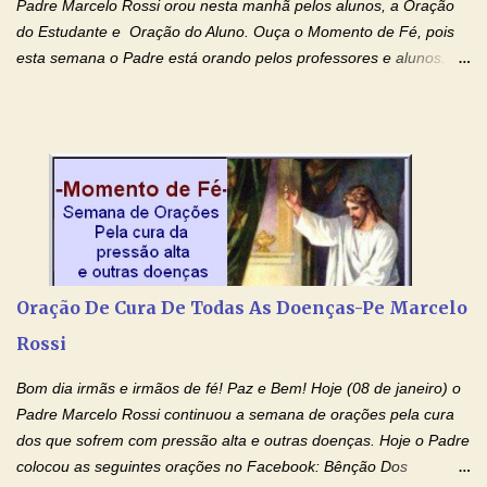
Padre Marcelo Rossi orou nesta manhã pelos alunos, a Oração
do Estudante e Oração do Aluno. Ouça o Momento de Fé, pois
esta semana o Padre está orando pelos professores e alunos.
Você que está em semana de provas, que está estudando para
concursos, vestibulares, para o Enem; além de estudar, se
prepare também orando para permancer tranquilo, pronto
intelectualmente e espiritualmente para o dia da prova. Confie no
amor Ágape de Jesus e no amor materno de Nossa Senhora.
Fique com a paz de Jesus e o amor de Maria! Adriana-Devoção e
Fé Oração do Estudante I Senhor, eu sou estudante, e por sinal,
inteligente. Prova isto é o fato de eu estar aqui, conversando com
o Senhor. Obrigado pelo dom da inteligência e pela possibilidade
Oração De Cura De Todas As Doenças-Pe Marcelo
de estudar. Mas, como o Senhor sabe, a vida de estudante nem
Rossi
sempre é fácil. A rotina cansa e o aprender exige uma série de
renúncias: o meu cinema, o meu jogo pr...
Bom dia irmãs e irmãos de fé! Paz e Bem! Hoje (08 de janeiro) o
Padre Marcelo Rossi continuou a semana de orações pela cura
dos que sofrem com pressão alta e outras doenças. Hoje o Padre
colocou as seguintes orações no Facebook: Bênção Dos