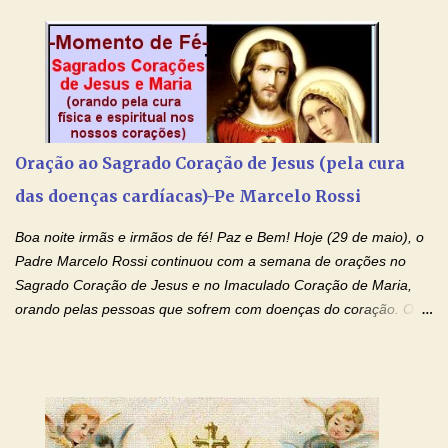
desenvolvimento intelectual e se esforçam para dar aos filhos,
conforto, boa alimentação, educação de qualidade. E, em geral,
procuram orientá-los para que enfrentem o mundo, com suas
alegrias, com seus dissabores. Acompanham-nos em suas
vitórias, em seus fracassos, em suas lutas. É claro que há
exceções, mas essas exceções só confirmam uma regra porque
pais que não se preocupam com seus filhos não estão no seu
Oração ao Sagrado Coração de Jesus (pela cura
estado natural, normal. O mundo de hoje apresenta anomalias
das doenças cardíacas)-Pe Marcelo Rossi
absurdas. Temos notícia de pais que torturam seus filhos, que os
desrespeitam, que espancam ou matam a mãe na presença dos
Boa noite irmãs e irmãos de fé! Paz e Bem! Hoje (29 de maio), o
filhos. Mas isso não é o c...
Padre Marcelo Rossi continuou com a semana de orações no
Sagrado Coração de Jesus e no Imaculado Coração de Maria,
orando pelas pessoas que sofrem com doenças do coração. O
Padre rezou a Oração ao Sagrado Coração de Jesus e colocou
no Facebook a mesma oração em formato de papiro e cin co
maravilhosos cartões que coloquei aqui para vocês. Não perca
esta abençoada semana de orações no programa de rádio
Momento de Fé, vamos juntos formar uma forte corrente de