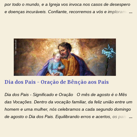
de te...
por todo o mundo, e a Igreja vos invoca nos casos de desespero
e doenças incuráveis. Confiante, recorremos a vós e imploramos
o vosso auxílio no transe difícil em que nos encontramos.
Concedei-nos a graça, juntamente com todas as que
necessitamos, dando-nos saúde para o corpo e para a alma.
Queremos sempre lembrar-nos deste favor, da vossa intercessão
e invocar-vos como nosso patrono, para maior glória de Deus e o
bem de nossas almas. São Charbel! Rogai por Nós e por todos
aqueles que invocam o vosso nome e auxílio. Amén. Oração 2 Ó
Deus, admirável em Vossos Santos, Vós que inspirastes a São
Charbel seguir o caminho da perfeição, lhe concedestes a graça
Dia dos Pais - Oração de Bênção aos Pais
e a força para fazer triunfar, na sua vida, o heroísmo das virtudes
monásticas: a obediência, a castidade e a voluntária pobreza, e
Dia dos Pais - Significado e Oração O mês de agosto é o Mês
manifestastes o poder de sua intercessão por numerosos
das Vocações. Dentro da vocação familiar, da feliz união entre um
milagres e gra...
homem e uma mulher, nós celebramos a cada segundo domingo
de agosto o Dia dos Pais. Equilibrando erros e acertos, os pais
têm um papel importante na formação do caráter e no decorrer
da vida dos filhos. Os pais acompanham seu crescimento, seu