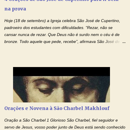
se encontram encarcerados em um vício, escravos de alguma
na prova
droga. Senhor, Pai Poderoso e cheio de Misericórdia, na
autoridade do Nome de Jesus libertai da escravidão do vício das
Hoje (18 de setembro) a Igreja celebra São José de Cupertino,
drogas, c...
padroeiro dos estudantes com dificuldades. “Rezar, não se
cansar nunca de rezar. Que Deus não é surdo nem o céu é de
bronze. Todo aquele que pede, recebe”, afirmava São José de
Cupertino, o franciscano que não era bom nos estudos, mas que
se tornou padroeiro dos estudantes. [a] 1 - Oração São José de
Cupertino Querido São José de Cupertino, purifica o meu
coração, transforma-o e o faz semelhante ao teu. Infunde em
mim o teu fervor, a tua sabedoria e a tua fé. Mostra tua bondade,
ajudando-me e eu me esforçarei para imitar tuas virtudes.
Glória… Amável protetor meu, o estudo geralmente é difícil, duro
e entediante para mim. Tu podes deixar tudo isso mais fácil e
agradável. Espera somente meu chamado. Eu te prometo um
Orações e Novena à São Charbel Makhlouf
esforço maior em meus estudos e uma vida mais digna de tua
santidade. Glória… Deus, que quiseste atrair tudo a teu unigênito
Oração a São Charbel 1 Glorioso São Charbel, fiel seguidor e
Filho, que foi crucificado, permite que, pelos méritos e exemplos
servo de Jesus, vosso poder junto de Deus está sendo conhecido