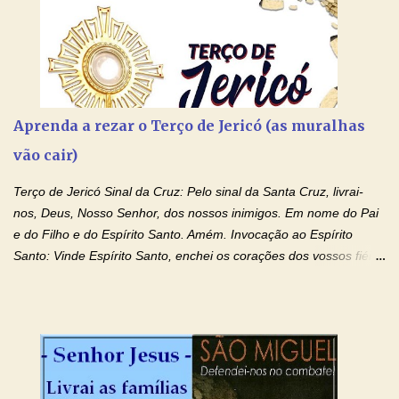
Aprenda a rezar o Terço de Jericó (as muralhas
vão cair)
Terço de Jericó Sinal da Cruz: Pelo sinal da Santa Cruz, livrai-
nos, Deus, Nosso Senhor, dos nossos inimigos. Em nome do Pai
e do Filho e do Espírito Santo. Amém. Invocação ao Espírito
Santo: Vinde Espírito Santo, enchei os corações dos vossos fiéis
e acendei neles o fogo do vosso amor. Enviai o vosso Espírito e
tudo será criado. E renovareis a face da terra. Oremos: Ó Deus,
que instruístes os corações dos vossos fiéis com a luz do Espírito
Santo, fazei que apreciemos retamente todas as coisas segundo
o mesmo Espírito e gozemos sempre da sua consolação. Por
Cristo, Senhor Nosso. Amém. Creio: Creio em Deus Pai Todo-