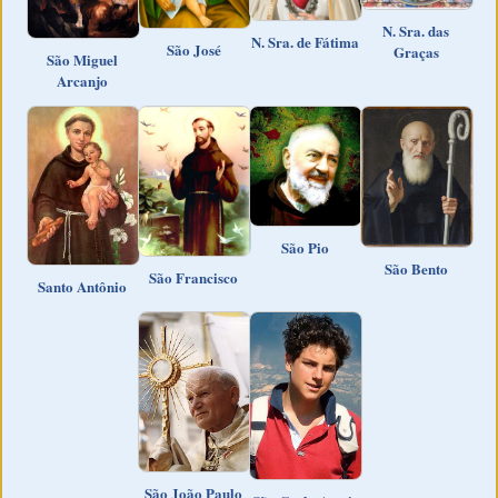
N. Sra. das
N. Sra. de Fátima
São José
Graças
São Miguel
Arcanjo
São Pio
São Bento
São Francisco
Santo Antônio
São João Paulo