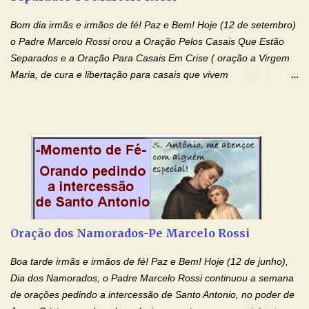
minhas necessidades e amparai-me nesta oração (Fazer o ...
Bom dia irmãs e irmãos de fé! Paz e Bem! Hoje (12 de setembro)
o Padre Marcelo Rossi orou a Oração Pelos Casais Que Estão
Separados e a Oração Para Casais Em Crise ( oração a Virgem
Maria, de cura e libertação para casais que vivem
relacionamentos conturbados, não conseguem firmar namoro,
noivado e tem dificuldade em encontrar o seu marido, a sua
esposa) . O padre continua com a semana especial de orações
no programa de rádio Momento de Fé, pela cura dos
relacionamentos. Seu relacionamento está doente? Você está
sofrendo? Então ouça o Momento de Fé e entre nesta corrente
de orações abençoadas, d eixe o Amor Ágape de Jesus curar e
restaurar você e seu relacionamento. Adriana-Devoção e Fé
Oração Pelos Casais Que Estão Separados Casais que estão
Oração dos Namorados-Pe Marcelo Rossi
separados, devido ao envolvimento de outras pessoas no
relacionamento e que minaram, espiritualmente, a relação do
Boa tarde irmãs e irmãos de fé! Paz e Bem! Hoje (12 de junho),
casal. Vamos orar (coloque o seu esposo ou esposa diante de
Dia dos Namorados, o Padre Marcelo Rossi continuou a semana
Deus). "Senhor Jesus, restaura os laços ...
de orações pedindo a intercessão de Santo Antonio, no poder de