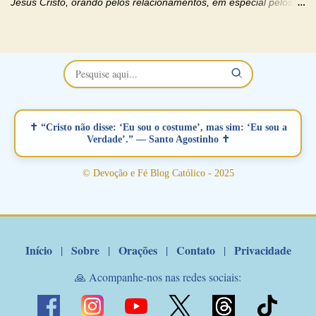
Jesus Cristo, orando pelos relacionamentos, em especial pelos
namorados . O Padre rezou a Oração dos Namorados e colocou
no Facebook a mesma oração em formato de papiro e cin co
maravilhosos cartões que coloquei aqui para vocês. Não perca
esta abençoada semana no Momento de Fé do Padre Marcelo,
vamos juntos formar esta forte corrente de orações. Você que
está sonhando em encontrar um companheiro(a), um amor
verdadeiro, ou que está com problemas no relacionamento
✝ “Cristo não disse: ‘Eu sou o costume’, mas sim: ‘Eu sou a
amoroso, creia na poderosa intercessão deste santo amigo:
Verdade’.” — Santo Agostinho ✝
Santo Antonio! Tenha fé, não desista, pois ele intercede por nós
junto a Jesus! Fique no Amor Ágape de Jesus e no Amor Materno
© Devoção e Fé Blog Católico - 2025
de Nossa Senhora. Adriana-Devoção e Fé Mensagem do Padre
Marcelo Rossi por E-mail: Amados!! Nesta quarta feira, orando
com o pod...
Início
Sobre
Orações
Contato
Privacidade
|
|
|
|
🙏 Acompanhe-nos nas redes sociais: