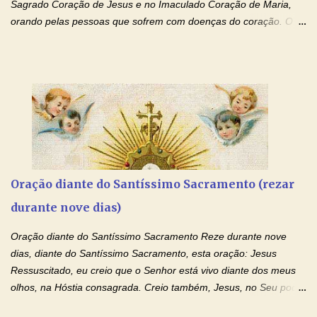
Sagrado Coração de Jesus e no Imaculado Coração de Maria,
orando pelas pessoas que sofrem com doenças do coração. O
Padre rezou a Oração ao Sagrado Coração de Jesus e colocou
no Facebook a mesma oração em formato de papiro e cin co
maravilhosos cartões que coloquei aqui para vocês. Não perca
esta abençoada semana de orações no programa de rádio
Momento de Fé, vamos juntos formar uma forte corrente de
orações com o Padre Marcelo. Não desista do milagre, da cura;
tenha fé, creia firmemente e ore incessantemente até que o
Kairós aconteça em sua vida. Fique no Amor Ágape de Jesus e
no Amor Materno de Nossa Senhora. Adriana-Devoção e Fé
Oração diante do Santíssimo Sacramento (rezar
Mensagem do Padre Marcelo Rossi por E-mail: Amados!! Nesta
durante nove dias)
quarta feira, vamos orar pelas pessoas que sofrem com as
doenças do coração, NO SAGRADO CORAÇÃO DE JESUS E NO
Oração diante do Santíssimo Sacramento Reze durante nove
IMACULADO CORAÇÃO DE MAR...
dias, diante do Santíssimo Sacramento, esta oração: Jesus
Ressuscitado, eu creio que o Senhor está vivo diante dos meus
olhos, na Hóstia consagrada. Creio também, Jesus, no Seu poder
contra toda espécie de mal, porque o Senhor venceu, pela sua