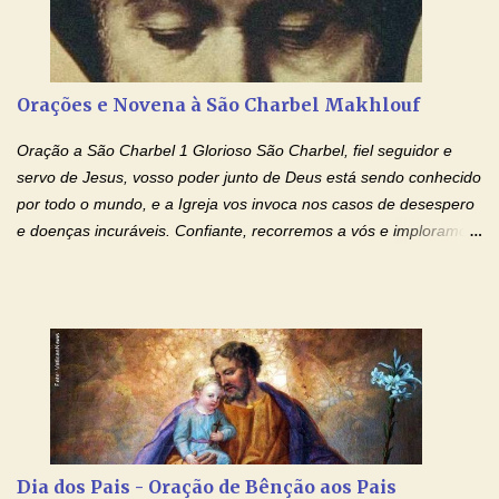
ajudando-me e eu me esforçarei para imitar tuas virtudes.
Glória… Amável protetor meu, o estudo geralmente é difícil, duro
e entediante para mim. Tu podes deixar tudo isso mais fácil e
agradável. Espera somente meu chamado. Eu te prometo um
Orações e Novena à São Charbel Makhlouf
esforço maior em meus estudos e uma vida mais digna de tua
santidade. Glória… Deus, que quiseste atrair tudo a teu unigênito
Oração a São Charbel 1 Glorioso São Charbel, fiel seguidor e
Filho, que foi crucificado, permite que, pelos méritos e exemplos
servo de Jesus, vosso poder junto de Deus está sendo conhecido
de te...
por todo o mundo, e a Igreja vos invoca nos casos de desespero
e doenças incuráveis. Confiante, recorremos a vós e imploramos
o vosso auxílio no transe difícil em que nos encontramos.
Concedei-nos a graça, juntamente com todas as que
necessitamos, dando-nos saúde para o corpo e para a alma.
Queremos sempre lembrar-nos deste favor, da vossa intercessão
e invocar-vos como nosso patrono, para maior glória de Deus e o
bem de nossas almas. São Charbel! Rogai por Nós e por todos
aqueles que invocam o vosso nome e auxílio. Amén. Oração 2 Ó
Deus, admirável em Vossos Santos, Vós que inspirastes a São
Charbel seguir o caminho da perfeição, lhe concedestes a graça
Dia dos Pais - Oração de Bênção aos Pais
e a força para fazer triunfar, na sua vida, o heroísmo das virtudes