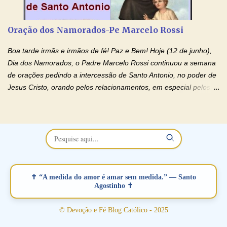
restaurar você e seu relacionamento. Adriana-Devoção e Fé
Oração Pelos Casais Que Estão Separados Casais que estão
Oração dos Namorados-Pe Marcelo Rossi
separados, devido ao envolvimento de outras pessoas no
relacionamento e que minaram, espiritualmente, a relação do
Boa tarde irmãs e irmãos de fé! Paz e Bem! Hoje (12 de junho),
casal. Vamos orar (coloque o seu esposo ou esposa diante de
Dia dos Namorados, o Padre Marcelo Rossi continuou a semana
Deus). "Senhor Jesus, restaura os laços ...
de orações pedindo a intercessão de Santo Antonio, no poder de
Jesus Cristo, orando pelos relacionamentos, em especial pelos
namorados . O Padre rezou a Oração dos Namorados e colocou
no Facebook a mesma oração em formato de papiro e cin co
maravilhosos cartões que coloquei aqui para vocês. Não perca
esta abençoada semana no Momento de Fé do Padre Marcelo,
vamos juntos formar esta forte corrente de orações. Você que
está sonhando em encontrar um companheiro(a), um amor
verdadeiro, ou que está com problemas no relacionamento
✝ “A medida do amor é amar sem medida.” — Santo
amoroso, creia na poderosa intercessão deste santo amigo:
Agostinho ✝
Santo Antonio! Tenha fé, não desista, pois ele intercede por nós
junto a Jesus! Fique no Amor Ágape de Jesus e no Amor Materno
© Devoção e Fé Blog Católico - 2025
de Nossa Senhora. Adriana-Devoção e Fé Mensagem do Padre