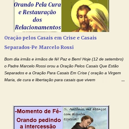
Amém. Novena a Nhá Chica (Oração para obter os favores
celestiais através da intercessão da Serva de Deus Nhá Chica)
(Rezar durante nove dias seguidos ou intercalados) Nhá Chica,
recorro a vós como intercessora entre a Bondade Divina e as
necessidades humanas. Peço-vos, como favor espiritual, que
Oração pelos Casais em Crise e Casais
entregueis nas mãos do Santíssimo o meu pedido urgente (Fazer
Separados-Pe Marcelo Rossi
o pedido). Acolhei, Nhá Chica, no vosso coração bondoso as
minhas necessidades e amparai-me nesta oração (Fazer o ...
Bom dia irmãs e irmãos de fé! Paz e Bem! Hoje (12 de setembro)
o Padre Marcelo Rossi orou a Oração Pelos Casais Que Estão
Separados e a Oração Para Casais Em Crise ( oração a Virgem
Maria, de cura e libertação para casais que vivem
relacionamentos conturbados, não conseguem firmar namoro,
noivado e tem dificuldade em encontrar o seu marido, a sua
esposa) . O padre continua com a semana especial de orações
no programa de rádio Momento de Fé, pela cura dos
relacionamentos. Seu relacionamento está doente? Você está
sofrendo? Então ouça o Momento de Fé e entre nesta corrente
de orações abençoadas, d eixe o Amor Ágape de Jesus curar e