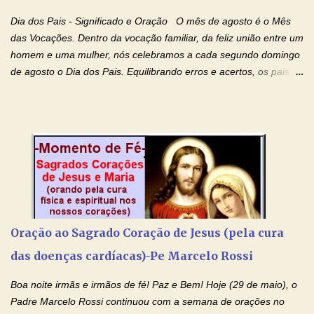
monásticas: a obediência, a castidade e a voluntária pobreza, e
Dia dos Pais - Significado e Oração O mês de agosto é o Mês
manifestastes o poder de sua intercessão por numerosos
das Vocações. Dentro da vocação familiar, da feliz união entre um
milagres e gra...
homem e uma mulher, nós celebramos a cada segundo domingo
de agosto o Dia dos Pais. Equilibrando erros e acertos, os pais
têm um papel importante na formação do caráter e no decorrer
da vida dos filhos. Os pais acompanham seu crescimento, seu
desenvolvimento intelectual e se esforçam para dar aos filhos,
conforto, boa alimentação, educação de qualidade. E, em geral,
procuram orientá-los para que enfrentem o mundo, com suas
alegrias, com seus dissabores. Acompanham-nos em suas
vitórias, em seus fracassos, em suas lutas. É claro que há
exceções, mas essas exceções só confirmam uma regra porque
pais que não se preocupam com seus filhos não estão no seu
Oração ao Sagrado Coração de Jesus (pela cura
estado natural, normal. O mundo de hoje apresenta anomalias
das doenças cardíacas)-Pe Marcelo Rossi
absurdas. Temos notícia de pais que torturam seus filhos, que os
desrespeitam, que espancam ou matam a mãe na presença dos
Boa noite irmãs e irmãos de fé! Paz e Bem! Hoje (29 de maio), o
filhos. Mas isso não é o c...
Padre Marcelo Rossi continuou com a semana de orações no