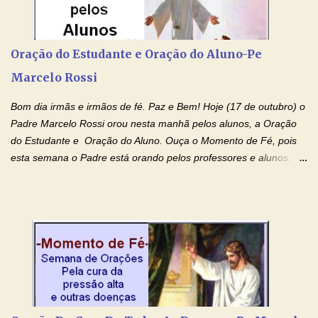
Rossi Site Padre Marcelo Rossi (para ouvir o Momento de Fé)
Tocai, Cura! E Restaura! "Jesus, no poder de Seu Nome, peço
agora que as águas do meu batismo fluam para trás através das
Oração do Estudante e Oração do Aluno-Pe
gerações, através de todas as raízes da minha árvore
Marcelo Rossi
genealógica. Que o Sangue de Jesus, purificador e vivificante,
flua através de todas as gerações: primeira...
Bom dia irmãs e irmãos de fé. Paz e Bem! Hoje (17 de outubro) o
Padre Marcelo Rossi orou nesta manhã pelos alunos, a Oração
do Estudante e Oração do Aluno. Ouça o Momento de Fé, pois
esta semana o Padre está orando pelos professores e alunos.
Você que está em semana de provas, que está estudando para
concursos, vestibulares, para o Enem; além de estudar, se
prepare também orando para permancer tranquilo, pronto
intelectualmente e espiritualmente para o dia da prova. Confie no
amor Ágape de Jesus e no amor materno de Nossa Senhora.
Fique com a paz de Jesus e o amor de Maria! Adriana-Devoção e
Fé Oração do Estudante I Senhor, eu sou estudante, e por sinal,
inteligente. Prova isto é o fato de eu estar aqui, conversando com
o Senhor. Obrigado pelo dom da inteligência e pela possibilidade