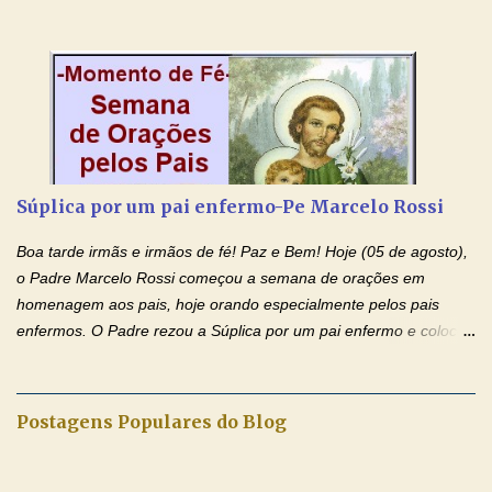
Morte e Ressurreição, o pecado e a morte. Seu preciosíssimo
Sangue derramado cruz estpa presente na Hóstia Santa. Eu
creio, Jesus, e clamo que este Sangue seja agora derramado
sobre mim e sobre todos os meus familiares. Eu peço, Senhor
Jesus, que, pelo poder libertador e salvítico deste Sangue,
possamos nos livrar de toda opressão diabólica que possa estar
prejudicando a nossa família. Peço também que atenda, em
especial, este pedido que agora faço na Sua presença:
Súplica por um pai enfermo-Pe Marcelo Rossi
(apresente aqui o seu pedido...) Eu, desde já, agradeço de
coração, confiante que o Senhor me atenderá. Eu louvo o Pai por
Boa tarde irmãs e irmãos de fé! Paz e Bem! Hoje (05 de agosto),
ter nos dado o Senhor, Jesus, como presente de Páscoa. eu
o Padre Marcelo Rossi começou a semana de orações em
agradeço de coração ao Espíri...
homenagem aos pais, hoje orando especialmente pelos pais
enfermos. O Padre rezou a Súplica por um pai enfermo e colocou
no Facebook a mesma oração em formato de papiro e cin co
maravilhosos cartões que coloquei aqui para vocês. Tenha uma
iluminada semana no Amor Ágape de Jesus e no Amor Materno
Postagens Populares do Blog
de Nossa Senhora. Adriana dos Anjos-Devoção e Fé Mensagem
do Padre Marcelo Rossi por E-mail e Facebook: Como foi
anunciado ontem, entramos em uma semana de homenagens