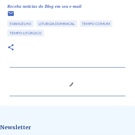
Receba notícias do Blog em seu e-mail
EVANGELHO
LITURGIA DOMINICAL
TEMPO COMUM
TEMPO LITÚRGICO
C
o
m
e
n
t
Newsletter
á