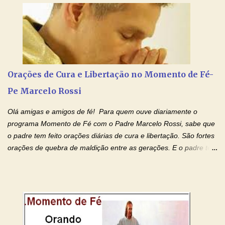
aos nossos pais. Hoje nossas orações serão focadas nos pais
que não se encontram bem de saúde, OS PAIS ENFERMOS!
Amados, durante toda esta semana vamos orar pelos nossos
pais. Vamos dedicar um dia para os pais mais idosos, pais que
estão doentes, pais que estão longe dos filhos, pais que já são
falecidos, pais que tem problemas com vícios, enfim, vamos orar
Orações de Cura e Libertação no Momento de Fé-
para todos os pais. Hoje vamos d...
Pe Marcelo Rossi
Olá amigas e amigos de fé! Para quem ouve diariamente o
programa Momento de Fé com o Padre Marcelo Rossi, sabe que
o padre tem feito orações diárias de cura e libertação. São fortes
orações de quebra de maldição entre as gerações. E o padre tem
deixado as orações no facebook dele, mas como sei que muitas
pessoas não tem facebook, então resolvi copiar as orações e
colocar aqui no Blog. Espero que ajude quem estava procurando
por estas valiosas orações. Tenham um lindo fim de semana na
paz de Jesus Cristo e no amor de Maria Santíssima. Adriana-
Devoção e Fé Clique para acessar: Facebook Padre Marcelo