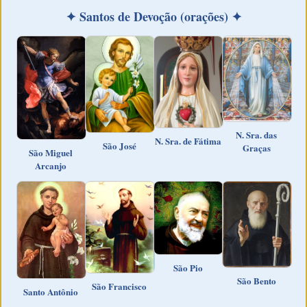
✦ Santos de Devoção (orações) ✦
N. Sra. das
N. Sra. de Fátima
São José
Graças
São Miguel
Arcanjo
São Pio
São Bento
São Francisco
Santo Antônio