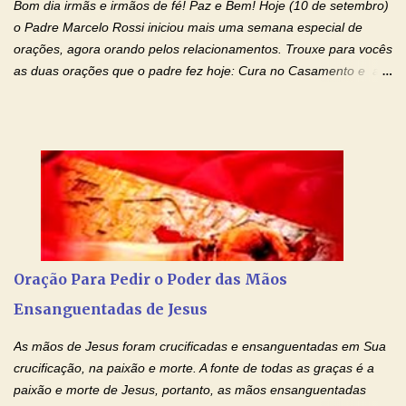
Bom dia irmãs e irmãos de fé! Paz e Bem! Hoje (10 de setembro)
os laços...
o Padre Marcelo Rossi iniciou mais uma semana especial de
orações, agora orando pelos relacionamentos. Trouxe para vocês
as duas orações que o padre fez hoje: Cura no Casamento e a
Oração Pela Reconciliação Dos Cônjuges . Se você está
sofrendo em seu relacionamento amoroso, faça alguma coisa por
ele antes de desistir: Ore! Entre nesta corrente diária de orações
com o Momento de Fé. Que Deus abençoe e que todo
relacionamento seja fortalecido e curado no amor Ágape de
Jesus. Adriana-Devoção e Fé Mensagem do Padre Marcelo Rossi
em seu Facebook: Amados, iniciamos uma semana para orar
pelos relacionamentos. Diz a Bíblia sagrada: "O amor é paciente,
o amor é prestativo; não é invejoso, não se ostenta, não se incha
Oração Para Pedir o Poder das Mãos
de orgulho. Nada faz de inconveniente, não procura o seu próprio
Ensanguentadas de Jesus
interesse, não se irrita, não guarda rancor. Não se alegra com a
injustiça, mas regozija-se com a verdade. T...
As mãos de Jesus foram crucificadas e ensanguentadas em Sua
crucificação, na paixão e morte. A fonte de todas as graças é a
paixão e morte de Jesus, portanto, as mãos ensanguentadas