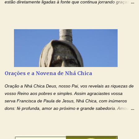
estão diretamente ligadas à fonte que continua jorrando graças
sobre graças. Oração para Pedir o Poder das Mãos
Ensanguentadas de Jesus (cura física e espiritual) "Cura-me,
Senhor Jesus! Jesus, coloca Tuas Mãos benditas,
ensanguentadas, chagadas e abertas, sobre mim, neste
momento. Sinto-me completamente sem forças para prosseguir,
carregando as minhas cruzes. Preciso que a força e o poder de
Tuas Mãos, que suportaram a mais profunda dor ao serem
pregadas na Cruz, reergam-me e curem-me agora. Jesus, não
peço somente por mim, mas também por todos aqueles que mais
Orações e a Novena de Nhá Chica
amo. Nós precisamos desesperadamente de cura física e
espiritual, através do toque consolador de tuas Mãos
Oração a Nhá Chica Deus, nosso Pai, vos revelais as riquezas de
ensanguentadas e infinitamente poderosas. Eu reconheço,
vosso Reino aos pobres e simples. Assim agraciastes vossa
apesar de toda a minha limitação e da infinidade dos meus ...
serva Francisca de Paula de Jesus, Nhá Chica, com inúmeros
dons: fé profunda, amor ao próximo e grande sabedoria. Amou a
Igreja e manteve uma terna devoção à Imaculada Conceição. Por
sua intercessão, concedei-nos a graça de que precisamos….. E
dai-nos a alegria de vê-la elevada à honra dos altares. Por nosso
Senhor Jesus Cristo, vosso Filho, na unidade do Espírito Santo.