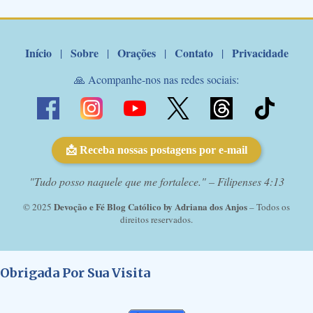
Marcelo Rossi por E-mail: Amados!! Nesta quarta feira, orando
com o pod...
Início
Sobre
Orações
Contato
Privacidade
|
|
|
|
🙏 Acompanhe-nos nas redes sociais:
📩 Receba nossas postagens por e-mail
"Tudo posso naquele que me fortalece." – Filipenses 4:13
Devoção e Fé Blog Católico by Adriana dos Anjos
© 2025
– Todos os
direitos reservados.
Obrigada Por Sua Visita