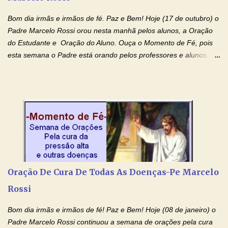
flua através de todas as gerações: primeira...
Bom dia irmãs e irmãos de fé. Paz e Bem! Hoje (17 de outubro) o
Padre Marcelo Rossi orou nesta manhã pelos alunos, a Oração
do Estudante e Oração do Aluno. Ouça o Momento de Fé, pois
esta semana o Padre está orando pelos professores e alunos.
Você que está em semana de provas, que está estudando para
concursos, vestibulares, para o Enem; além de estudar, se
prepare também orando para permancer tranquilo, pronto
intelectualmente e espiritualmente para o dia da prova. Confie no
amor Ágape de Jesus e no amor materno de Nossa Senhora.
Fique com a paz de Jesus e o amor de Maria! Adriana-Devoção e
Fé Oração do Estudante I Senhor, eu sou estudante, e por sinal,
inteligente. Prova isto é o fato de eu estar aqui, conversando com
o Senhor. Obrigado pelo dom da inteligência e pela possibilidade
Oração De Cura De Todas As Doenças-Pe Marcelo
de estudar. Mas, como o Senhor sabe, a vida de estudante nem
Rossi
sempre é fácil. A rotina cansa e o aprender exige uma série de
renúncias: o meu cinema, o meu jogo pr...
Bom dia irmãs e irmãos de fé! Paz e Bem! Hoje (08 de janeiro) o
Padre Marcelo Rossi continuou a semana de orações pela cura