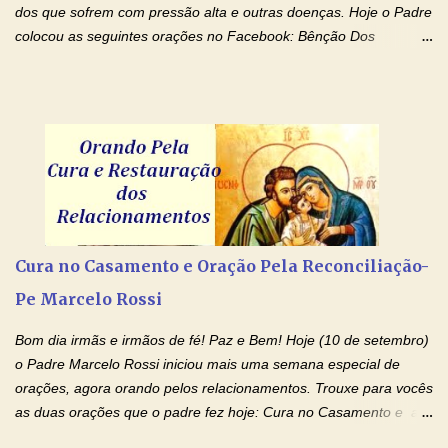
dos que sofrem com pressão alta e outras doenças. Hoje o Padre
colocou as seguintes orações no Facebook: Bênção Dos
Enfermos , Oração De Cura De Todas As Doenças e Oração À
Nossa Senhora Da Saúde II . Que Deus abençoe vocês. Fiquem
com o Amor Ágape de Jesus e o Amor Materno de Nossa
Senhora! Adriana-Devoção e Fé Bênção Dos Enfermos O Senhor
Jesus esteja ao vosso lado, para vos defender, dentro de vós,
para vos conservar; diante de vós, pra vos conduzir; atrás de vós
para vos guardar; acima de vós, para vos abençoar. Ele que vive
e reina pelos séculos dos séculos. Amém! Oração De Cura De
Todas As Doenças Senhor Jesus, suplicamos no poder de Teu
Cura no Casamento e Oração Pela Reconciliação-
Nome † (sinal da cruz), que está acima de todo Nome, que todos
Pe Marcelo Rossi
os padrões de enfermidade física transmitidos em minha linha de
família, deixem de existir. Na Tua graça, Senhor, cortamos todos
Bom dia irmãs e irmãos de fé! Paz e Bem! Hoje (10 de setembro)
os laços...
o Padre Marcelo Rossi iniciou mais uma semana especial de
orações, agora orando pelos relacionamentos. Trouxe para vocês
as duas orações que o padre fez hoje: Cura no Casamento e a
Oração Pela Reconciliação Dos Cônjuges . Se você está