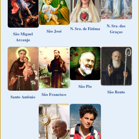
N. Sra. das
N. Sra. de Fátima
São José
Graças
São Miguel
Arcanjo
São Pio
São Bento
São Francisco
Santo Antônio