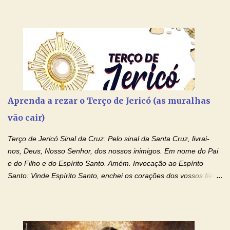
Aprenda a rezar o Terço de Jericó (as muralhas
vão cair)
Terço de Jericó Sinal da Cruz: Pelo sinal da Santa Cruz, livrai-
nos, Deus, Nosso Senhor, dos nossos inimigos. Em nome do Pai
e do Filho e do Espírito Santo. Amém. Invocação ao Espírito
Santo: Vinde Espírito Santo, enchei os corações dos vossos fiéis
e acendei neles o fogo do vosso amor. Enviai o vosso Espírito e
tudo será criado. E renovareis a face da terra. Oremos: Ó Deus,
que instruístes os corações dos vossos fiéis com a luz do Espírito
Santo, fazei que apreciemos retamente todas as coisas segundo