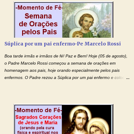
creio, Jesus, e clamo que este Sangue seja agora derramado
sobre mim e sobre todos os meus familiares. Eu peço, Senhor
Jesus, que, pelo poder libertador e salvítico deste Sangue,
possamos nos livrar de toda opressão diabólica que possa estar
prejudicando a nossa família. Peço também que atenda, em
especial, este pedido que agora faço na Sua presença:
Súplica por um pai enfermo-Pe Marcelo Rossi
(apresente aqui o seu pedido...) Eu, desde já, agradeço de
coração, confiante que o Senhor me atenderá. Eu louvo o Pai por
Boa tarde irmãs e irmãos de fé! Paz e Bem! Hoje (05 de agosto),
ter nos dado o Senhor, Jesus, como presente de Páscoa. eu
o Padre Marcelo Rossi começou a semana de orações em
agradeço de coração ao Espíri...
homenagem aos pais, hoje orando especialmente pelos pais
enfermos. O Padre rezou a Súplica por um pai enfermo e colocou
no Facebook a mesma oração em formato de papiro e cin co
maravilhosos cartões que coloquei aqui para vocês. Tenha uma
iluminada semana no Amor Ágape de Jesus e no Amor Materno
de Nossa Senhora. Adriana dos Anjos-Devoção e Fé Mensagem
do Padre Marcelo Rossi por E-mail e Facebook: Como foi
anunciado ontem, entramos em uma semana de homenagens
aos nossos pais. Hoje nossas orações serão focadas nos pais