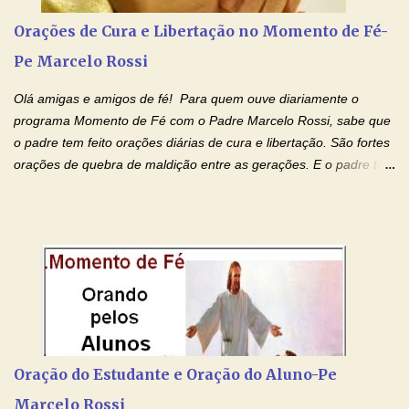
quarta feira, vamos orar pelas pessoas que sofrem com as
doenças do coração, NO SAGRADO CORAÇÃO DE JESUS E NO
Orações de Cura e Libertação no Momento de Fé-
IMACULADO CORAÇÃO DE MAR...
Pe Marcelo Rossi
Olá amigas e amigos de fé! Para quem ouve diariamente o
programa Momento de Fé com o Padre Marcelo Rossi, sabe que
o padre tem feito orações diárias de cura e libertação. São fortes
orações de quebra de maldição entre as gerações. E o padre tem
deixado as orações no facebook dele, mas como sei que muitas
pessoas não tem facebook, então resolvi copiar as orações e
colocar aqui no Blog. Espero que ajude quem estava procurando
por estas valiosas orações. Tenham um lindo fim de semana na
paz de Jesus Cristo e no amor de Maria Santíssima. Adriana-
Devoção e Fé Clique para acessar: Facebook Padre Marcelo
Rossi Site Padre Marcelo Rossi (para ouvir o Momento de Fé)
Tocai, Cura! E Restaura! "Jesus, no poder de Seu Nome, peço
agora que as águas do meu batismo fluam para trás através das
Oração do Estudante e Oração do Aluno-Pe
gerações, através de todas as raízes da minha árvore
Marcelo Rossi
genealógica. Que o Sangue de Jesus, purificador e vivificante,