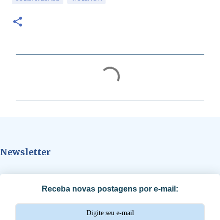
C
o
m
e
n
t
Newsletter
á
r
i
Receba novas postagens por e-mail:
o
s