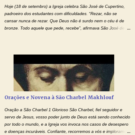
autoridade do Nome de Jesus libertai da escravidão do vício das
Hoje (18 de setembro) a Igreja celebra São José de Cupertino,
drogas, c...
padroeiro dos estudantes com dificuldades. “Rezar, não se
cansar nunca de rezar. Que Deus não é surdo nem o céu é de
bronze. Todo aquele que pede, recebe”, afirmava São José de
Cupertino, o franciscano que não era bom nos estudos, mas que
se tornou padroeiro dos estudantes. [a] 1 - Oração São José de
Cupertino Querido São José de Cupertino, purifica o meu
coração, transforma-o e o faz semelhante ao teu. Infunde em
mim o teu fervor, a tua sabedoria e a tua fé. Mostra tua bondade,
ajudando-me e eu me esforçarei para imitar tuas virtudes.
Glória… Amável protetor meu, o estudo geralmente é difícil, duro
e entediante para mim. Tu podes deixar tudo isso mais fácil e
agradável. Espera somente meu chamado. Eu te prometo um
Orações e Novena à São Charbel Makhlouf
esforço maior em meus estudos e uma vida mais digna de tua
santidade. Glória… Deus, que quiseste atrair tudo a teu unigênito
Oração a São Charbel 1 Glorioso São Charbel, fiel seguidor e
Filho, que foi crucificado, permite que, pelos méritos e exemplos
servo de Jesus, vosso poder junto de Deus está sendo conhecido
de te...
por todo o mundo, e a Igreja vos invoca nos casos de desespero
e doenças incuráveis. Confiante, recorremos a vós e imploramos