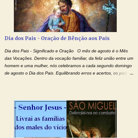
o mesmo Espírito e gozemos sempre da sua consolação. Por
Cristo, Senhor Nosso. Amém. Creio: Creio em Deus Pai Todo-
Poderoso, Criador do céu e da terra; e em Jesus Cristo, seu
único Filho, nosso Senhor; que foi concebido pelo poder do Espí­
rito Santo; nasceu da Virgem Maria, padeceu sob Pôncio Pilatos,
Dia dos Pais - Oração de Bênção aos Pais
foi crucificado, morto e sepultado. Desceu à mansão dos mortos;
ressuscitou ao terceiro dia; subiu aos céus, está sentado à direita
Dia dos Pais - Significado e Oração O mês de agosto é o Mês
de Deus Pai todo-poderoso, donde há de vir a julgar os v...
das Vocações. Dentro da vocação familiar, da feliz união entre um
homem e uma mulher, nós celebramos a cada segundo domingo
de agosto o Dia dos Pais. Equilibrando erros e acertos, os pais
têm um papel importante na formação do caráter e no decorrer
da vida dos filhos. Os pais acompanham seu crescimento, seu
desenvolvimento intelectual e se esforçam para dar aos filhos,
conforto, boa alimentação, educação de qualidade. E, em geral,
procuram orientá-los para que enfrentem o mundo, com suas
alegrias, com seus dissabores. Acompanham-nos em suas
vitórias, em seus fracassos, em suas lutas. É claro que há
exceções, mas essas exceções só confirmam uma regra porque