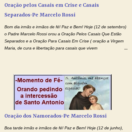
necessidades humanas. Peço-vos, como favor espiritual, que
Oração pelos Casais em Crise e Casais
entregueis nas mãos do Santíssimo o meu pedido urgente (Fazer
Separados-Pe Marcelo Rossi
o pedido). Acolhei, Nhá Chica, no vosso coração bondoso as
minhas necessidades e amparai-me nesta oração (Fazer o ...
Bom dia irmãs e irmãos de fé! Paz e Bem! Hoje (12 de setembro)
o Padre Marcelo Rossi orou a Oração Pelos Casais Que Estão
Separados e a Oração Para Casais Em Crise ( oração a Virgem
Maria, de cura e libertação para casais que vivem
relacionamentos conturbados, não conseguem firmar namoro,
noivado e tem dificuldade em encontrar o seu marido, a sua
esposa) . O padre continua com a semana especial de orações
no programa de rádio Momento de Fé, pela cura dos
relacionamentos. Seu relacionamento está doente? Você está
sofrendo? Então ouça o Momento de Fé e entre nesta corrente
de orações abençoadas, d eixe o Amor Ágape de Jesus curar e
restaurar você e seu relacionamento. Adriana-Devoção e Fé
Oração Pelos Casais Que Estão Separados Casais que estão
Oração dos Namorados-Pe Marcelo Rossi
separados, devido ao envolvimento de outras pessoas no
relacionamento e que minaram, espiritualmente, a relação do
Boa tarde irmãs e irmãos de fé! Paz e Bem! Hoje (12 de junho),