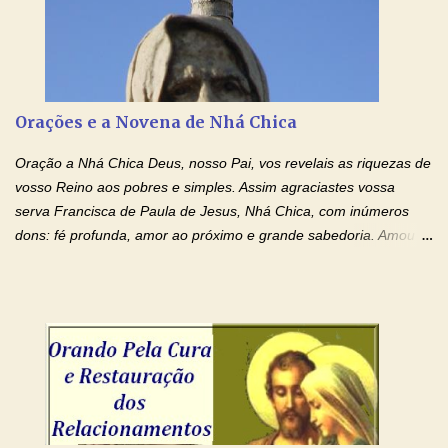
momento. Sinto-me completamente sem forças para prosseguir,
carregando as minhas cruzes. Preciso que a força e o poder de
Tuas Mãos, que suportaram a mais profunda dor ao serem
pregadas na Cruz, reergam-me e curem-me agora. Jesus, não
peço somente por mim, mas também por todos aqueles que mais
Orações e a Novena de Nhá Chica
amo. Nós precisamos desesperadamente de cura física e
espiritual, através do toque consolador de tuas Mãos
Oração a Nhá Chica Deus, nosso Pai, vos revelais as riquezas de
ensanguentadas e infinitamente poderosas. Eu reconheço,
vosso Reino aos pobres e simples. Assim agraciastes vossa
apesar de toda a minha limitação e da infinidade dos meus ...
serva Francisca de Paula de Jesus, Nhá Chica, com inúmeros
dons: fé profunda, amor ao próximo e grande sabedoria. Amou a
Igreja e manteve uma terna devoção à Imaculada Conceição. Por
sua intercessão, concedei-nos a graça de que precisamos….. E
dai-nos a alegria de vê-la elevada à honra dos altares. Por nosso
Senhor Jesus Cristo, vosso Filho, na unidade do Espírito Santo.
Amém. Novena a Nhá Chica (Oração para obter os favores
celestiais através da intercessão da Serva de Deus Nhá Chica)
(Rezar durante nove dias seguidos ou intercalados) Nhá Chica,
recorro a vós como intercessora entre a Bondade Divina e as