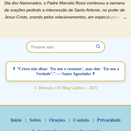
casal. Vamos orar (coloque o seu esposo ou esposa diante de
Dia dos Namorados, o Padre Marcelo Rossi continuou a semana
Deus). "Senhor Jesus, restaura os laços ...
de orações pedindo a intercessão de Santo Antonio, no poder de
Jesus Cristo, orando pelos relacionamentos, em especial pelos
namorados . O Padre rezou a Oração dos Namorados e colocou
no Facebook a mesma oração em formato de papiro e cin co
maravilhosos cartões que coloquei aqui para vocês. Não perca
esta abençoada semana no Momento de Fé do Padre Marcelo,
vamos juntos formar esta forte corrente de orações. Você que
está sonhando em encontrar um companheiro(a), um amor
verdadeiro, ou que está com problemas no relacionamento
✝ “Cristo não disse: ‘Eu sou o costume’, mas sim: ‘Eu sou a
amoroso, creia na poderosa intercessão deste santo amigo:
Verdade’.” — Santo Agostinho ✝
Santo Antonio! Tenha fé, não desista, pois ele intercede por nós
junto a Jesus! Fique no Amor Ágape de Jesus e no Amor Materno
© Devoção e Fé Blog Católico - 2025
de Nossa Senhora. Adriana-Devoção e Fé Mensagem do Padre
Marcelo Rossi por E-mail: Amados!! Nesta quarta feira, orando
com o pod...
Início
Sobre
Orações
Contato
Privacidade
|
|
|
|
🙏 Acompanhe-nos nas redes sociais: