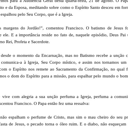
rinos para a Audiência Geral desta quarta-feira, 21 de agosto. O Pa
rito e da Esposa, meditando sobre como o Espírito Santo desceu em fo
 espalhou pelo Seu Corpo, que é a Igreja.
 margens do Jordão!”, comentou Francisco. O batismo de Jesus fo
e ele. E a importância reside no fato de, naquele episódio, Deus Pai
mo Rei, Profeta e Sacerdote.
nto desde o momento da Encarnação, mas no Batismo recebe a unção 
r comunica-a à Igreja, Seu Corpo místico, e assim nos tornamos um
o com o Espírito nos remete ao Sacramento da Confirmação, no qual 
os o dom do Espírito para a missão, para espalhar pelo mundo o bom
vive com alegria a sua unção perfuma a Igreja, perfuma a comuni
escentou Francisco. O Papa então fez uma ressalva:
s não espalham o perfume de Cristo, mas sim o mau cheiro do seu pr
sta de Jesus, o pecado torna o óleo ruim. E o diabo, não esqueçam 