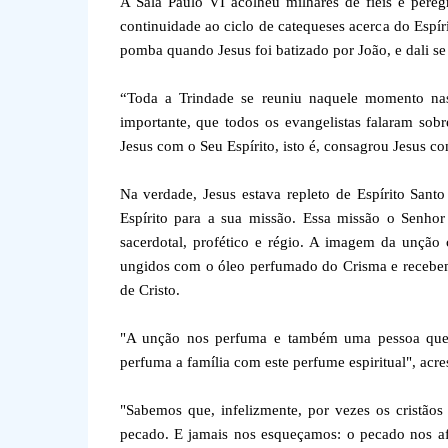
A Sala Paulo VI acolheu milhares de fiéis e pereg
continuidade ao ciclo de catequeses acerca do Espí
pomba quando Jesus foi batizado por João, e dali se
“Toda a Trindade se reuniu naquele momento nas
importante, que todos os evangelistas falaram sobr
Jesus com o Seu Espírito, isto é, consagrou Jesus co
Na verdade, Jesus estava repleto de Espírito Sa
Espírito para a sua missão. Essa missão o Senho
sacerdotal, profético e régio. A imagem da unçã
ungidos com o óleo perfumado do Crisma e recebem
de Cristo.
"A unção nos perfuma e também uma pessoa que 
perfuma a família com este perfume espiritual", acr
"Sabemos que, infelizmente, por vezes os cristão
pecado. E jamais nos esqueçamos: o pecado nos afa