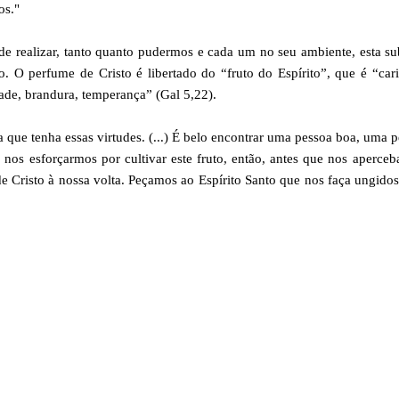
os."
de realizar, tanto quanto pudermos e cada um no seu ambiente, esta s
O perfume de Cristo é libertado do “fruto do Espírito”, que é “car
idade, brandura, temperança” (Gal 5,22).
a que tenha essas virtudes. (...) É belo encontrar uma pessoa boa, uma 
 nos esforçarmos por cultivar este fruto, então, antes que nos aperce
e Cristo à nossa volta. Peçamos ao Espírito Santo que nos faça ungido