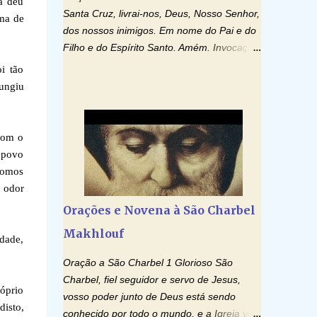
pa deu
Santa Cruz, livrai-nos, Deus, Nosso Senhor,
rma de
dos nossos inimigos. Em nome do Pai e do
Filho e do Espírito Santo. Amém. Invocação
ao Espírito Santo: Vinde Espírito Santo,
i tão
enchei os corações dos vossos fiéis e
 ungiu
acendei neles o fogo do vosso amor. Enviai
o vosso Espírito e tudo será criado. E
renovareis a face da terra. Oremos: Ó
com o
Deus, que instruístes os corações dos
 povo
vossos fiéis com a luz do Espírito Santo,
fomos
fazei que apreciemos retamente todas as
 odor
coisas segundo o mesmo Espírito e
Orações e Novena à São Charbel
gozemos sempre da sua consolação. Por
Makhlouf
Cristo, Senhor Nosso. Amém. Creio: Creio
dade,
em Deus Pai Todo-Poderoso, Criador do
Oração a São Charbel 1 Glorioso São
céu e da terra; e em Jesus Cristo, seu único
Charbel, fiel seguidor e servo de Jesus,
Filho, nosso Senhor; que foi concebido pelo
óprio
vosso poder junto de Deus está sendo
poder do Espí­rito Santo; nasceu da Virgem
disto,
conhecido por todo o mundo, e a Igreja vos