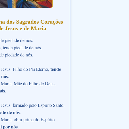
ha dos Sagrados Corações
de Jesus e de Maria
de piedade de nós.
o, tende piedade de nós.
de piedade de nós.
tende
Jesus, Filho do Pai Eterno,
 nós
.
 Maria, Mãe do Filho de Deus,
nós
.
Jesus, formado pelo Espírito Santo,
ade de nós
.
Maria, obra-prima do Espírito
i por nós
.