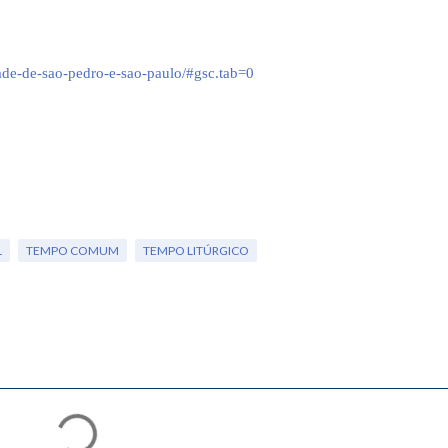
idade-de-sao-pedro-e-sao-paulo/#gsc.tab=0
L
TEMPO COMUM
TEMPO LITÚRGICO