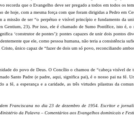
novo recorda que o Evangelho deve ser pregado a todos em todos os te
lho de hoje, com a mesma força com que foram dirigidas a Pedro em Ce
em a missão de ser “o perpétuo e visível princípio e fundamento da un
n Gentium, 23). Por isso, ele é chamado de Sumo Pontífice, isto é, o
gnifica ‘construtor de pontes’): pontes capazes de unir dois pontos div
Evidentemente que ele, como pessoa humana, não teria a consistência sufi
s Cristo, único capaz de “fazer de dois um só povo, reconciliando amb
idade do povo de Deus. O Concílio o chamou de “cabeça visível de t
do Santo Padre (e padre, aqui, significa pai), é o nosso pai na fé. 
o a fé, a esperança e a caridade, as três virtudes pilastras da comu
em Franciscana no dia 23 de dezembro de 1954. Escritor e jornalis
 “Ministério da Palavra – Comentários aos Evangelhos dominicais e Fest