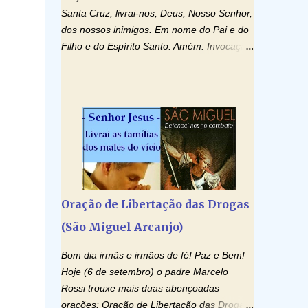
Santa Cruz, livrai-nos, Deus, Nosso Senhor,
dos nossos inimigos. Em nome do Pai e do
Filho e do Espírito Santo. Amém. Invocação
ao Espírito Santo: Vinde Espírito Santo,
enchei os corações dos vossos fiéis e
acendei neles o fogo do vosso amor. Enviai
o vosso Espírito e tudo será criado. E
renovareis a face da terra. Oremos: Ó
Deus, que instruístes os corações dos
vossos fiéis com a luz do Espírito Santo,
fazei que apreciemos retamente todas as
coisas segundo o mesmo Espírito e
Oração de Libertação das Drogas
gozemos sempre da sua consolação. Por
(São Miguel Arcanjo)
Cristo, Senhor Nosso. Amém. Creio: Creio
em Deus Pai Todo-Poderoso, Criador do
Bom dia irmãs e irmãos de fé! Paz e Bem!
céu e da terra; e em Jesus Cristo, seu único
Hoje (6 de setembro) o padre Marcelo
Filho, nosso Senhor; que foi concebido pelo
Rossi trouxe mais duas abençoadas
poder do Espí­rito Santo; nasceu da Virgem
orações: Oração de Libertação das Drogas