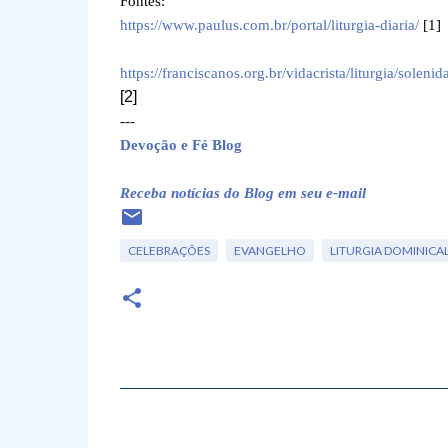
Fontes:
https://www.paulus.com.br/portal/liturgia-diaria/
[1]
https://franciscanos.org.br/vidacrista/liturgia/solen
[2]
---
Devoção e Fé Blog
Receba notícias do Blog em seu e-mail
CELEBRAÇÕES
EVANGELHO
LITURGIA DOMINICA
C
o