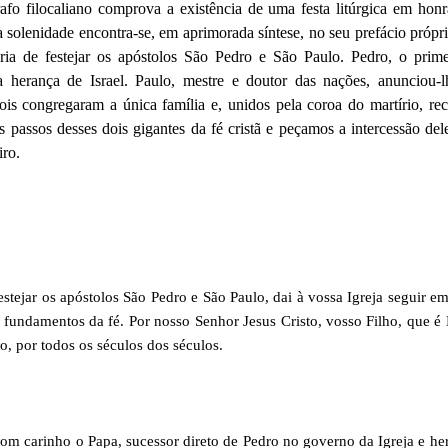
o filocaliano comprova a existência de uma festa litúrgica em honr
a solenidade encontra-se, em aprimorada síntese, no seu prefácio própri
ria de festejar os apóstolos São Pedro e São Paulo. Pedro, o prime
a herança de Israel. Paulo, mestre e doutor das nações, anunciou-l
ois congregaram a única família e, unidos pela coroa do martírio, r
s passos desses dois gigantes da fé cristã e peçamos a intercessão de
iro.
estejar os apóstolos São Pedro e São Paulo, dai à vossa Igreja seguir e
fundamentos da fé. Por nosso Senhor Jesus Cristo, vosso Filho, que é
o, por todos os séculos dos séculos.
com carinho o Papa, sucessor direto de Pedro no governo da Igreja e he