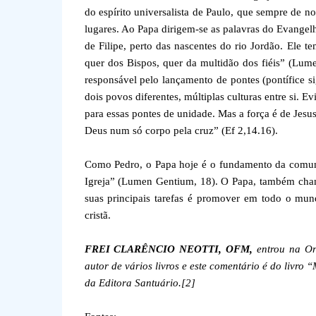
do espírito universalista de Paulo, que sempre de 
lugares. Ao Papa dirigem-se as palavras do Evange
de Filipe, perto das nascentes do rio Jordão. Ele t
quer dos Bispos, quer da multidão dos fiéis” (Lume
responsável pelo lançamento de pontes (pontífice si
dois povos diferentes, múltiplas culturas entre si. 
para essas pontes de unidade. Mas a força é de Jesu
Deus num só corpo pela cruz” (Ef 2,14.16).
Como Pedro, o Papa hoje é o fundamento da comun
Igreja” (Lumen Gentium, 18). O Papa, também chama
suas principais tarefas é promover em todo o mund
cristã.
FREI CLARÊNCIO NEOTTI, OFM,
entrou na Ord
autor de vários livros e este comentário é do livro
da Editora Santuário
.
[2]