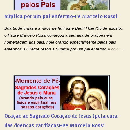
prejudicando a nossa família. Peço também que atenda, em
especial, este pedido que agora faço na Sua presença:
Súplica por um pai enfermo-Pe Marcelo Rossi
(apresente aqui o seu pedido...) Eu, desde já, agradeço de
coração, confiante que o Senhor me atenderá. Eu louvo o Pai por
Boa tarde irmãs e irmãos de fé! Paz e Bem! Hoje (05 de agosto),
ter nos dado o Senhor, Jesus, como presente de Páscoa. eu
o Padre Marcelo Rossi começou a semana de orações em
agradeço de coração ao Espíri...
homenagem aos pais, hoje orando especialmente pelos pais
enfermos. O Padre rezou a Súplica por um pai enfermo e colocou
no Facebook a mesma oração em formato de papiro e cin co
maravilhosos cartões que coloquei aqui para vocês. Tenha uma
iluminada semana no Amor Ágape de Jesus e no Amor Materno
de Nossa Senhora. Adriana dos Anjos-Devoção e Fé Mensagem
do Padre Marcelo Rossi por E-mail e Facebook: Como foi
anunciado ontem, entramos em uma semana de homenagens
aos nossos pais. Hoje nossas orações serão focadas nos pais
que não se encontram bem de saúde, OS PAIS ENFERMOS!
Amados, durante toda esta semana vamos orar pelos nossos
Oração ao Sagrado Coração de Jesus (pela cura
pais. Vamos dedicar um dia para os pais mais idosos, pais que
das doenças cardíacas)-Pe Marcelo Rossi
estão doentes, pais que estão longe dos filhos, pais que já são