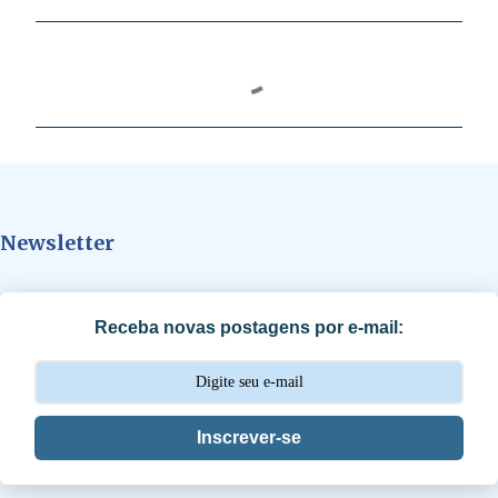
C
o
m
e
n
t
Newsletter
á
r
i
Receba novas postagens por e-mail:
o
s
Inscrever-se