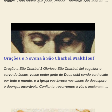
bronze. Todo aquele que pede, recebe”, afirmava São José de
Cupertino, o franciscano que não era bom nos estudos, mas que
se tornou padroeiro dos estudantes. [a] 1 - Oração São José de
Cupertino Querido São José de Cupertino, purifica o meu
coração, transforma-o e o faz semelhante ao teu. Infunde em
mim o teu fervor, a tua sabedoria e a tua fé. Mostra tua bondade,
ajudando-me e eu me esforçarei para imitar tuas virtudes.
Glória… Amável protetor meu, o estudo geralmente é difícil, duro
e entediante para mim. Tu podes deixar tudo isso mais fácil e
agradável. Espera somente meu chamado. Eu te prometo um
Orações e Novena à São Charbel Makhlouf
esforço maior em meus estudos e uma vida mais digna de tua
santidade. Glória… Deus, que quiseste atrair tudo a teu unigênito
Oração a São Charbel 1 Glorioso São Charbel, fiel seguidor e
Filho, que foi crucificado, permite que, pelos méritos e exemplos
servo de Jesus, vosso poder junto de Deus está sendo conhecido
de te...
por todo o mundo, e a Igreja vos invoca nos casos de desespero
e doenças incuráveis. Confiante, recorremos a vós e imploramos
o vosso auxílio no transe difícil em que nos encontramos.
Concedei-nos a graça, juntamente com todas as que
necessitamos, dando-nos saúde para o corpo e para a alma.
Queremos sempre lembrar-nos deste favor, da vossa intercessão