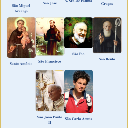
N. Sra. de Fátima
São José
Graças
São Miguel
Arcanjo
São Pio
São Bento
São Francisco
Santo Antônio
São João Paulo
São Carlo Acutis
II