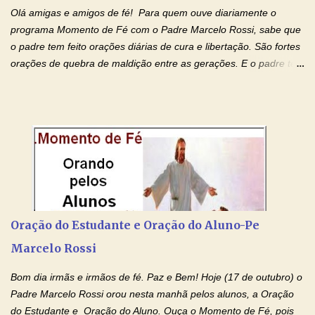
Olá amigas e amigos de fé! Para quem ouve diariamente o
programa Momento de Fé com o Padre Marcelo Rossi, sabe que
o padre tem feito orações diárias de cura e libertação. São fortes
orações de quebra de maldição entre as gerações. E o padre tem
deixado as orações no facebook dele, mas como sei que muitas
pessoas não tem facebook, então resolvi copiar as orações e
colocar aqui no Blog. Espero que ajude quem estava procurando
por estas valiosas orações. Tenham um lindo fim de semana na
paz de Jesus Cristo e no amor de Maria Santíssima. Adriana-
Devoção e Fé Clique para acessar: Facebook Padre Marcelo
Rossi Site Padre Marcelo Rossi (para ouvir o Momento de Fé)
Tocai, Cura! E Restaura! "Jesus, no poder de Seu Nome, peço
agora que as águas do meu batismo fluam para trás através das
Oração do Estudante e Oração do Aluno-Pe
gerações, através de todas as raízes da minha árvore
Marcelo Rossi
genealógica. Que o Sangue de Jesus, purificador e vivificante,
flua através de todas as gerações: primeira...
Bom dia irmãs e irmãos de fé. Paz e Bem! Hoje (17 de outubro) o
Padre Marcelo Rossi orou nesta manhã pelos alunos, a Oração
do Estudante e Oração do Aluno. Ouça o Momento de Fé, pois