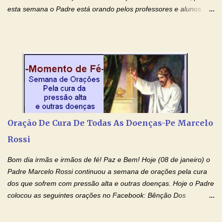
esta semana o Padre está orando pelos professores e alunos.
Você que está em semana de provas, que está estudando para
concursos, vestibulares, para o Enem; além de estudar, se
prepare também orando para permancer tranquilo, pronto
intelectualmente e espiritualmente para o dia da prova. Confie no
amor Ágape de Jesus e no amor materno de Nossa Senhora.
Fique com a paz de Jesus e o amor de Maria! Adriana-Devoção e
Fé Oração do Estudante I Senhor, eu sou estudante, e por sinal,
inteligente. Prova isto é o fato de eu estar aqui, conversando com
o Senhor. Obrigado pelo dom da inteligência e pela possibilidade
Oração De Cura De Todas As Doenças-Pe Marcelo
de estudar. Mas, como o Senhor sabe, a vida de estudante nem
Rossi
sempre é fácil. A rotina cansa e o aprender exige uma série de
renúncias: o meu cinema, o meu jogo pr...
Bom dia irmãs e irmãos de fé! Paz e Bem! Hoje (08 de janeiro) o
Padre Marcelo Rossi continuou a semana de orações pela cura
dos que sofrem com pressão alta e outras doenças. Hoje o Padre
colocou as seguintes orações no Facebook: Bênção Dos
Enfermos , Oração De Cura De Todas As Doenças e Oração À
Nossa Senhora Da Saúde II . Que Deus abençoe vocês. Fiquem