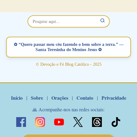
no Facebook a mesma oração em formato de papiro e cin co
maravilhosos cartões que coloquei aqui para vocês. Não perca
esta abençoada semana no Momento de Fé do Padre Marcelo,
vamos juntos formar esta forte corrente de orações. Você que
está sonhando em encontrar um companheiro(a), um amor
verdadeiro, ou que está com problemas no relacionamento
✿ “Quero passar meu céu fazendo o bem sobre a terra.” —
amoroso, creia na poderosa intercessão deste santo amigo:
Santa Teresinha do Menino Jesus ✿
Santo Antonio! Tenha fé, não desista, pois ele intercede por nós
junto a Jesus! Fique no Amor Ágape de Jesus e no Amor Materno
© Devoção e Fé Blog Católico - 2025
de Nossa Senhora. Adriana-Devoção e Fé Mensagem do Padre
Marcelo Rossi por E-mail: Amados!! Nesta quarta feira, orando
com o pod...
Início
Sobre
Orações
Contato
Privacidade
|
|
|
|
🙏 Acompanhe-nos nas redes sociais: