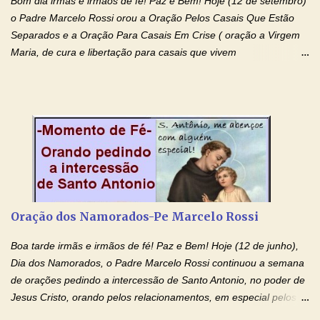
Bom dia irmãs e irmãos de fé! Paz e Bem! Hoje (12 de setembro)
o Padre Marcelo Rossi orou a Oração Pelos Casais Que Estão
Separados e a Oração Para Casais Em Crise ( oração a Virgem
Maria, de cura e libertação para casais que vivem
relacionamentos conturbados, não conseguem firmar namoro,
noivado e tem dificuldade em encontrar o seu marido, a sua
esposa) . O padre continua com a semana especial de orações
no programa de rádio Momento de Fé, pela cura dos
relacionamentos. Seu relacionamento está doente? Você está
sofrendo? Então ouça o Momento de Fé e entre nesta corrente
de orações abençoadas, d eixe o Amor Ágape de Jesus curar e
restaurar você e seu relacionamento. Adriana-Devoção e Fé
Oração Pelos Casais Que Estão Separados Casais que estão
Oração dos Namorados-Pe Marcelo Rossi
separados, devido ao envolvimento de outras pessoas no
relacionamento e que minaram, espiritualmente, a relação do
Boa tarde irmãs e irmãos de fé! Paz e Bem! Hoje (12 de junho),
casal. Vamos orar (coloque o seu esposo ou esposa diante de
Dia dos Namorados, o Padre Marcelo Rossi continuou a semana
Deus). "Senhor Jesus, restaura os laços ...
de orações pedindo a intercessão de Santo Antonio, no poder de
Jesus Cristo, orando pelos relacionamentos, em especial pelos
namorados . O Padre rezou a Oração dos Namorados e colocou