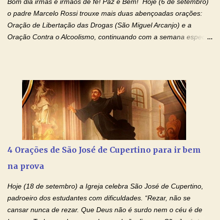
Bom dia irmãs e irmãos de fé! Paz e Bem! Hoje (6 de setembro)
filhos. Mas isso não é o c...
o padre Marcelo Rossi trouxe mais duas abençoadas orações:
Oração de Libertação das Drogas (São Miguel Arcanjo) e a
Oração Contra o Alcoolismo, continuando com a semana especial
de orações para cura dos vícios. Todos são capazes de se
libertar deste mal, bastar ter fé, acreditar verdadeiramente e
entregar a vida totalmente nas mãos de Jesus. Deixe o amor
Ágape de nosso Pai Santo - Jesus - te curar, deixe nossa
Mãezinha do Céu - Maria - te proteger com Seu divino manto.
Não desista, Jesus irá curar todas suas feridas, Creia! Adriana-
Devoção e Fé Oração de Libertação das Drogas (São Miguel
Arcanjo) "Senhor, Pai Eterno, em Nome de Teu Filho Jesus,
Nosso Senhor Jesus Cristo, concedei a vida a todos aqueles que
4 Orações de São José de Cupertino para ir bem
se encontram encarcerados em um vício, escravos de alguma
na prova
droga. Senhor, Pai Poderoso e cheio de Misericórdia, na
autoridade do Nome de Jesus libertai da escravidão do vício das
Hoje (18 de setembro) a Igreja celebra São José de Cupertino,
drogas, c...
padroeiro dos estudantes com dificuldades. “Rezar, não se
cansar nunca de rezar. Que Deus não é surdo nem o céu é de