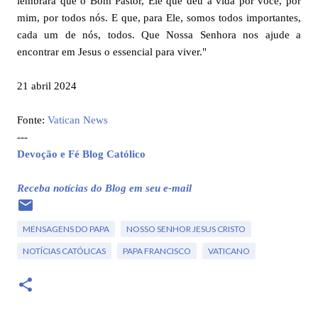
lembrará que o Bom Pastor, Ele que deu a vida por você, por
mim, por todos nós. E que, para Ele, somos todos importantes,
cada um de nós, todos. Que Nossa Senhora nos ajude a
encontrar em Jesus o essencial para viver."
21 abril 2024
Fonte:
Vatican News
---
Devoção e Fé Blog Católico
Receba notícias do Blog em seu e-mail
MENSAGENS DO PAPA
NOSSO SENHOR JESUS CRISTO
NOTÍCIAS CATÓLICAS
PAPA FRANCISCO
VATICANO