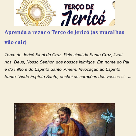
Aprenda a rezar o Terço de Jericó (as muralhas
vão cair)
Terço de Jericó Sinal da Cruz: Pelo sinal da Santa Cruz, livrai-
nos, Deus, Nosso Senhor, dos nossos inimigos. Em nome do Pai
e do Filho e do Espírito Santo. Amém. Invocação ao Espírito
Santo: Vinde Espírito Santo, enchei os corações dos vossos fiéis
e acendei neles o fogo do vosso amor. Enviai o vosso Espírito e
tudo será criado. E renovareis a face da terra. Oremos: Ó Deus,
que instruístes os corações dos vossos fiéis com a luz do Espírito
Santo, fazei que apreciemos retamente todas as coisas segundo
o mesmo Espírito e gozemos sempre da sua consolação. Por
Cristo, Senhor Nosso. Amém. Creio: Creio em Deus Pai Todo-
Poderoso, Criador do céu e da terra; e em Jesus Cristo, seu
único Filho, nosso Senhor; que foi concebido pelo poder do Espí­