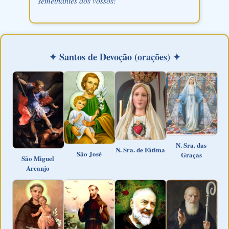
semelhantes aos vossos!
✦ Santos de Devoção (orações) ✦
N. Sra. das
N. Sra. de Fátima
São José
Graças
São Miguel
Arcanjo