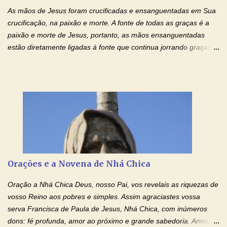
injustiça, mas regozija-se com a verdade. T...
As mãos de Jesus foram crucificadas e ensanguentadas em Sua
crucificação, na paixão e morte. A fonte de todas as graças é a
paixão e morte de Jesus, portanto, as mãos ensanguentadas
estão diretamente ligadas à fonte que continua jorrando graças
sobre graças. Oração para Pedir o Poder das Mãos
Ensanguentadas de Jesus (cura física e espiritual) "Cura-me,
Senhor Jesus! Jesus, coloca Tuas Mãos benditas,
ensanguentadas, chagadas e abertas, sobre mim, neste
momento. Sinto-me completamente sem forças para prosseguir,
carregando as minhas cruzes. Preciso que a força e o poder de
Tuas Mãos, que suportaram a mais profunda dor ao serem
pregadas na Cruz, reergam-me e curem-me agora. Jesus, não
peço somente por mim, mas também por todos aqueles que mais
Orações e a Novena de Nhá Chica
amo. Nós precisamos desesperadamente de cura física e
espiritual, através do toque consolador de tuas Mãos
Oração a Nhá Chica Deus, nosso Pai, vos revelais as riquezas de
ensanguentadas e infinitamente poderosas. Eu reconheço,
vosso Reino aos pobres e simples. Assim agraciastes vossa
apesar de toda a minha limitação e da infinidade dos meus ...
serva Francisca de Paula de Jesus, Nhá Chica, com inúmeros
dons: fé profunda, amor ao próximo e grande sabedoria. Amou a