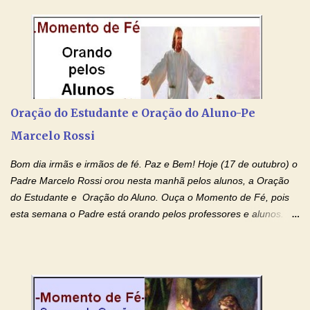
colocar aqui no Blog. Espero que ajude quem estava procurando
por estas valiosas orações. Tenham um lindo fim de semana na
paz de Jesus Cristo e no amor de Maria Santíssima. Adriana-
Devoção e Fé Clique para acessar: Facebook Padre Marcelo
Rossi Site Padre Marcelo Rossi (para ouvir o Momento de Fé)
Tocai, Cura! E Restaura! "Jesus, no poder de Seu Nome, peço
agora que as águas do meu batismo fluam para trás através das
Oração do Estudante e Oração do Aluno-Pe
gerações, através de todas as raízes da minha árvore
Marcelo Rossi
genealógica. Que o Sangue de Jesus, purificador e vivificante,
flua através de todas as gerações: primeira...
Bom dia irmãs e irmãos de fé. Paz e Bem! Hoje (17 de outubro) o
Padre Marcelo Rossi orou nesta manhã pelos alunos, a Oração
do Estudante e Oração do Aluno. Ouça o Momento de Fé, pois
esta semana o Padre está orando pelos professores e alunos.
Você que está em semana de provas, que está estudando para
concursos, vestibulares, para o Enem; além de estudar, se
prepare também orando para permancer tranquilo, pronto
intelectualmente e espiritualmente para o dia da prova. Confie no
amor Ágape de Jesus e no amor materno de Nossa Senhora.