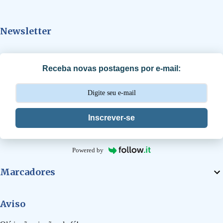
n
t
Newsletter
á
r
i
Receba novas postagens por e-mail:
o
s
Inscrever-se
Powered by
Marcadores
Aviso