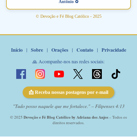
amoroso, creia na poderosa intercessão deste santo amigo:
Antônio ✿
Santo Antonio! Tenha fé, não desista, pois ele intercede por nós
junto a Jesus! Fique no Amor Ágape de Jesus e no Amor Materno
© Devoção e Fé Blog Católico - 2025
de Nossa Senhora. Adriana-Devoção e Fé Mensagem do Padre
Marcelo Rossi por E-mail: Amados!! Nesta quarta feira, orando
com o pod...
Início
Sobre
Orações
Contato
Privacidade
|
|
|
|
🙏 Acompanhe-nos nas redes sociais:
📩 Receba nossas postagens por e-mail
"Tudo posso naquele que me fortalece." – Filipenses 4:13
Devoção e Fé Blog Católico by Adriana dos Anjos
© 2025
– Todos os
direitos reservados.