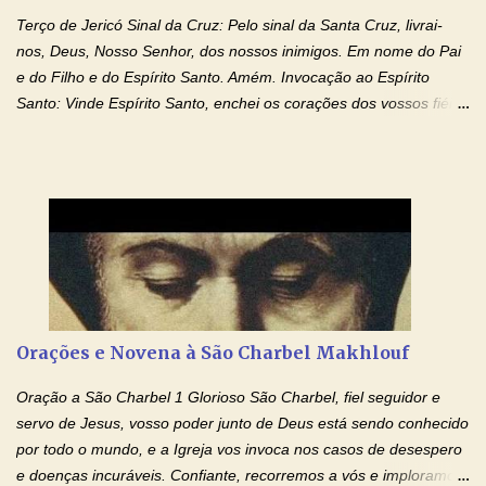
Terço de Jericó Sinal da Cruz: Pelo sinal da Santa Cruz, livrai-
nos, Deus, Nosso Senhor, dos nossos inimigos. Em nome do Pai
e do Filho e do Espírito Santo. Amém. Invocação ao Espírito
Santo: Vinde Espírito Santo, enchei os corações dos vossos fiéis
e acendei neles o fogo do vosso amor. Enviai o vosso Espírito e
tudo será criado. E renovareis a face da terra. Oremos: Ó Deus,
que instruístes os corações dos vossos fiéis com a luz do Espírito
Santo, fazei que apreciemos retamente todas as coisas segundo
o mesmo Espírito e gozemos sempre da sua consolação. Por
Cristo, Senhor Nosso. Amém. Creio: Creio em Deus Pai Todo-
Poderoso, Criador do céu e da terra; e em Jesus Cristo, seu
único Filho, nosso Senhor; que foi concebido pelo poder do Espí­
rito Santo; nasceu da Virgem Maria, padeceu sob Pôncio Pilatos,
Orações e Novena à São Charbel Makhlouf
foi crucificado, morto e sepultado. Desceu à mansão dos mortos;
ressuscitou ao terceiro dia; subiu aos céus, está sentado à direita
Oração a São Charbel 1 Glorioso São Charbel, fiel seguidor e
de Deus Pai todo-poderoso, donde há de vir a julgar os v...
servo de Jesus, vosso poder junto de Deus está sendo conhecido
por todo o mundo, e a Igreja vos invoca nos casos de desespero
e doenças incuráveis. Confiante, recorremos a vós e imploramos