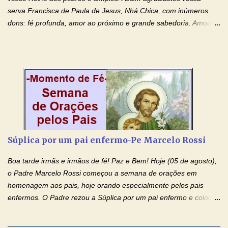
agradeço de coração ao Espíri...
serva Francisca de Paula de Jesus, Nhá Chica, com inúmeros
dons: fé profunda, amor ao próximo e grande sabedoria. Amou a
Igreja e manteve uma terna devoção à Imaculada Conceição. Por
sua intercessão, concedei-nos a graça de que precisamos….. E
dai-nos a alegria de vê-la elevada à honra dos altares. Por nosso
Senhor Jesus Cristo, vosso Filho, na unidade do Espírito Santo.
Amém. Novena a Nhá Chica (Oração para obter os favores
celestiais através da intercessão da Serva de Deus Nhá Chica)
(Rezar durante nove dias seguidos ou intercalados) Nhá Chica,
recorro a vós como intercessora entre a Bondade Divina e as
necessidades humanas. Peço-vos, como favor espiritual, que
Súplica por um pai enfermo-Pe Marcelo Rossi
entregueis nas mãos do Santíssimo o meu pedido urgente (Fazer
o pedido). Acolhei, Nhá Chica, no vosso coração bondoso as
Boa tarde irmãs e irmãos de fé! Paz e Bem! Hoje (05 de agosto),
minhas necessidades e amparai-me nesta oração (Fazer o ...
o Padre Marcelo Rossi começou a semana de orações em
homenagem aos pais, hoje orando especialmente pelos pais
enfermos. O Padre rezou a Súplica por um pai enfermo e colocou
no Facebook a mesma oração em formato de papiro e cin co
maravilhosos cartões que coloquei aqui para vocês. Tenha uma