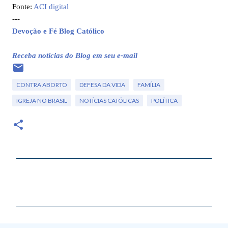
Fonte:
ACI digital
---
Devoção e Fé Blog Católico
Receba notícias do Blog em seu e-mail
CONTRA ABORTO
DEFESA DA VIDA
FAMÍLIA
IGREJA NO BRASIL
NOTÍCIAS CATÓLICAS
POLÍTICA
C
o
m
e