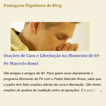
iluminada semana no Amor Ágape de Jesus e no Amor Materno
Postagens Populares do Blog
de Nossa Senhora. Adriana dos Anjos-Devoção e Fé Mensagem
do Padre Marcelo Rossi por E-mail e Facebook: Como foi
anunciado ontem, entramos em uma semana de homenagens
aos nossos pais. Hoje nossas orações serão focadas nos pais
que não se encontram bem de saúde, OS PAIS ENFERMOS!
Amados, durante toda esta semana vamos orar pelos nossos
pais. Vamos dedicar um dia para os pais mais idosos, pais que
estão doentes, pais que estão longe dos filhos, pais que já são
falecidos, pais que tem problemas com vícios, enfim, vamos orar
Orações de Cura e Libertação no Momento de Fé-
para todos os pais. Hoje vamos d...
Pe Marcelo Rossi
Olá amigas e amigos de fé! Para quem ouve diariamente o
programa Momento de Fé com o Padre Marcelo Rossi, sabe que
o padre tem feito orações diárias de cura e libertação. São fortes
orações de quebra de maldição entre as gerações. E o padre tem
deixado as orações no facebook dele, mas como sei que muitas
pessoas não tem facebook, então resolvi copiar as orações e