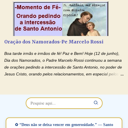
no programa de rádio Momento de Fé, pela cura dos
relacionamentos. Seu relacionamento está doente? Você está
sofrendo? Então ouça o Momento de Fé e entre nesta corrente
de orações abençoadas, d eixe o Amor Ágape de Jesus curar e
restaurar você e seu relacionamento. Adriana-Devoção e Fé
Oração Pelos Casais Que Estão Separados Casais que estão
Oração dos Namorados-Pe Marcelo Rossi
separados, devido ao envolvimento de outras pessoas no
relacionamento e que minaram, espiritualmente, a relação do
Boa tarde irmãs e irmãos de fé! Paz e Bem! Hoje (12 de junho),
casal. Vamos orar (coloque o seu esposo ou esposa diante de
Dia dos Namorados, o Padre Marcelo Rossi continuou a semana
Deus). "Senhor Jesus, restaura os laços ...
de orações pedindo a intercessão de Santo Antonio, no poder de
Jesus Cristo, orando pelos relacionamentos, em especial pelos
namorados . O Padre rezou a Oração dos Namorados e colocou
no Facebook a mesma oração em formato de papiro e cin co
maravilhosos cartões que coloquei aqui para vocês. Não perca
esta abençoada semana no Momento de Fé do Padre Marcelo,
vamos juntos formar esta forte corrente de orações. Você que
está sonhando em encontrar um companheiro(a), um amor
verdadeiro, ou que está com problemas no relacionamento
✿ “Deus não se deixa vencer em generosidade.” — Santo