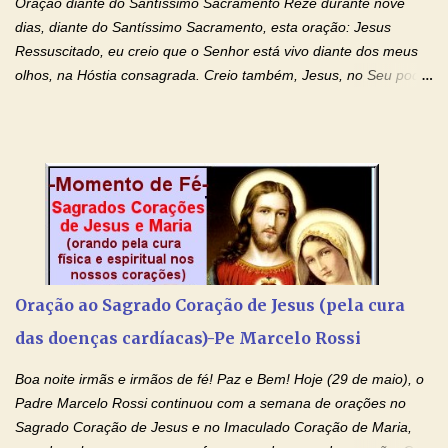
Oração diante do Santíssimo Sacramento Reze durante nove
drogas, c...
dias, diante do Santíssimo Sacramento, esta oração: Jesus
Ressuscitado, eu creio que o Senhor está vivo diante dos meus
olhos, na Hóstia consagrada. Creio também, Jesus, no Seu poder
contra toda espécie de mal, porque o Senhor venceu, pela sua
Morte e Ressurreição, o pecado e a morte. Seu preciosíssimo
Sangue derramado cruz estpa presente na Hóstia Santa. Eu
creio, Jesus, e clamo que este Sangue seja agora derramado
sobre mim e sobre todos os meus familiares. Eu peço, Senhor
Jesus, que, pelo poder libertador e salvítico deste Sangue,
possamos nos livrar de toda opressão diabólica que possa estar
prejudicando a nossa família. Peço também que atenda, em
especial, este pedido que agora faço na Sua presença:
Oração ao Sagrado Coração de Jesus (pela cura
(apresente aqui o seu pedido...) Eu, desde já, agradeço de
das doenças cardíacas)-Pe Marcelo Rossi
coração, confiante que o Senhor me atenderá. Eu louvo o Pai por
ter nos dado o Senhor, Jesus, como presente de Páscoa. eu
Boa noite irmãs e irmãos de fé! Paz e Bem! Hoje (29 de maio), o
agradeço de coração ao Espíri...
Padre Marcelo Rossi continuou com a semana de orações no
Sagrado Coração de Jesus e no Imaculado Coração de Maria,