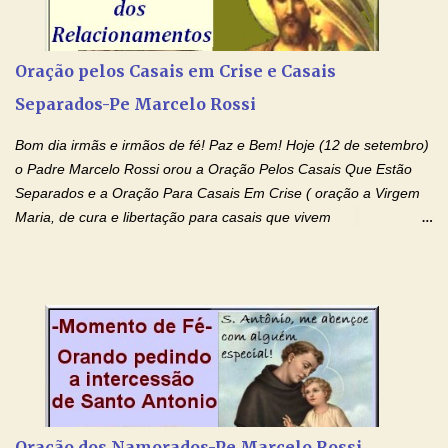
(Rezar durante nove dias seguidos ou intercalados) Nhá Chica,
recorro a vós como intercessora entre a Bondade Divina e as
necessidades humanas. Peço-vos, como favor espiritual, que
Oração pelos Casais em Crise e Casais
entregueis nas mãos do Santíssimo o meu pedido urgente (Fazer
Separados-Pe Marcelo Rossi
o pedido). Acolhei, Nhá Chica, no vosso coração bondoso as
minhas necessidades e amparai-me nesta oração (Fazer o ...
Bom dia irmãs e irmãos de fé! Paz e Bem! Hoje (12 de setembro)
o Padre Marcelo Rossi orou a Oração Pelos Casais Que Estão
Separados e a Oração Para Casais Em Crise ( oração a Virgem
Maria, de cura e libertação para casais que vivem
relacionamentos conturbados, não conseguem firmar namoro,
noivado e tem dificuldade em encontrar o seu marido, a sua
esposa) . O padre continua com a semana especial de orações
no programa de rádio Momento de Fé, pela cura dos
relacionamentos. Seu relacionamento está doente? Você está
sofrendo? Então ouça o Momento de Fé e entre nesta corrente
de orações abençoadas, d eixe o Amor Ágape de Jesus curar e
restaurar você e seu relacionamento. Adriana-Devoção e Fé
Oração Pelos Casais Que Estão Separados Casais que estão
Oração dos Namorados-Pe Marcelo Rossi