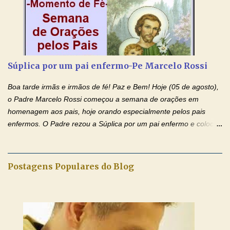
Amém. Novena a Nhá Chica (Oração para obter os favores
celestiais através da intercessão da Serva de Deus Nhá Chica)
(Rezar durante nove dias seguidos ou intercalados) Nhá Chica,
recorro a vós como intercessora entre a Bondade Divina e as
necessidades humanas. Peço-vos, como favor espiritual, que
Súplica por um pai enfermo-Pe Marcelo Rossi
entregueis nas mãos do Santíssimo o meu pedido urgente (Fazer
o pedido). Acolhei, Nhá Chica, no vosso coração bondoso as
Boa tarde irmãs e irmãos de fé! Paz e Bem! Hoje (05 de agosto),
minhas necessidades e amparai-me nesta oração (Fazer o ...
o Padre Marcelo Rossi começou a semana de orações em
homenagem aos pais, hoje orando especialmente pelos pais
enfermos. O Padre rezou a Súplica por um pai enfermo e colocou
no Facebook a mesma oração em formato de papiro e cin co
maravilhosos cartões que coloquei aqui para vocês. Tenha uma
iluminada semana no Amor Ágape de Jesus e no Amor Materno
Postagens Populares do Blog
de Nossa Senhora. Adriana dos Anjos-Devoção e Fé Mensagem
do Padre Marcelo Rossi por E-mail e Facebook: Como foi
anunciado ontem, entramos em uma semana de homenagens
aos nossos pais. Hoje nossas orações serão focadas nos pais
que não se encontram bem de saúde, OS PAIS ENFERMOS!