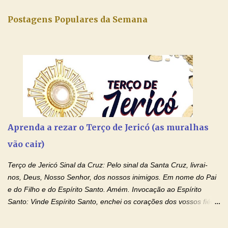
Postagens Populares da Semana
Aprenda a rezar o Terço de Jericó (as muralhas
vão cair)
Terço de Jericó Sinal da Cruz: Pelo sinal da Santa Cruz, livrai-
nos, Deus, Nosso Senhor, dos nossos inimigos. Em nome do Pai
e do Filho e do Espírito Santo. Amém. Invocação ao Espírito
Santo: Vinde Espírito Santo, enchei os corações dos vossos fiéis
e acendei neles o fogo do vosso amor. Enviai o vosso Espírito e
tudo será criado. E renovareis a face da terra. Oremos: Ó Deus,