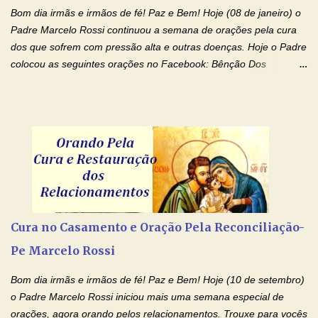
renúncias: o meu cinema, o meu jogo pr...
Bom dia irmãs e irmãos de fé! Paz e Bem! Hoje (08 de janeiro) o
Padre Marcelo Rossi continuou a semana de orações pela cura
dos que sofrem com pressão alta e outras doenças. Hoje o Padre
colocou as seguintes orações no Facebook: Bênção Dos
Enfermos , Oração De Cura De Todas As Doenças e Oração À
Nossa Senhora Da Saúde II . Que Deus abençoe vocês. Fiquem
com o Amor Ágape de Jesus e o Amor Materno de Nossa
Senhora! Adriana-Devoção e Fé Bênção Dos Enfermos O Senhor
Jesus esteja ao vosso lado, para vos defender, dentro de vós,
para vos conservar; diante de vós, pra vos conduzir; atrás de vós
para vos guardar; acima de vós, para vos abençoar. Ele que vive
e reina pelos séculos dos séculos. Amém! Oração De Cura De
Todas As Doenças Senhor Jesus, suplicamos no poder de Teu
Cura no Casamento e Oração Pela Reconciliação-
Nome † (sinal da cruz), que está acima de todo Nome, que todos
Pe Marcelo Rossi
os padrões de enfermidade física transmitidos em minha linha de
família, deixem de existir. Na Tua graça, Senhor, cortamos todos
Bom dia irmãs e irmãos de fé! Paz e Bem! Hoje (10 de setembro)
os laços...
o Padre Marcelo Rossi iniciou mais uma semana especial de
orações, agora orando pelos relacionamentos. Trouxe para vocês