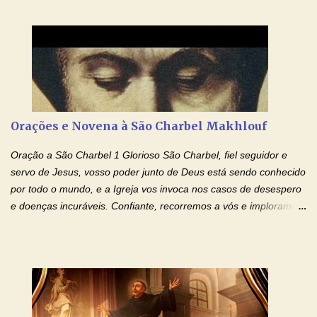
que instruístes os corações dos vossos fiéis com a luz do Espírito
Santo, fazei que apreciemos retamente todas as coisas segundo
o mesmo Espírito e gozemos sempre da sua consolação. Por
Cristo, Senhor Nosso. Amém. Creio: Creio em Deus Pai Todo-
Poderoso, Criador do céu e da terra; e em Jesus Cristo, seu
único Filho, nosso Senhor; que foi concebido pelo poder do Espí­
rito Santo; nasceu da Virgem Maria, padeceu sob Pôncio Pilatos,
Orações e Novena à São Charbel Makhlouf
foi crucificado, morto e sepultado. Desceu à mansão dos mortos;
ressuscitou ao terceiro dia; subiu aos céus, está sentado à direita
Oração a São Charbel 1 Glorioso São Charbel, fiel seguidor e
de Deus Pai todo-poderoso, donde há de vir a julgar os v...
servo de Jesus, vosso poder junto de Deus está sendo conhecido
por todo o mundo, e a Igreja vos invoca nos casos de desespero
e doenças incuráveis. Confiante, recorremos a vós e imploramos
o vosso auxílio no transe difícil em que nos encontramos.
Concedei-nos a graça, juntamente com todas as que
necessitamos, dando-nos saúde para o corpo e para a alma.
Queremos sempre lembrar-nos deste favor, da vossa intercessão
e invocar-vos como nosso patrono, para maior glória de Deus e o
bem de nossas almas. São Charbel! Rogai por Nós e por todos