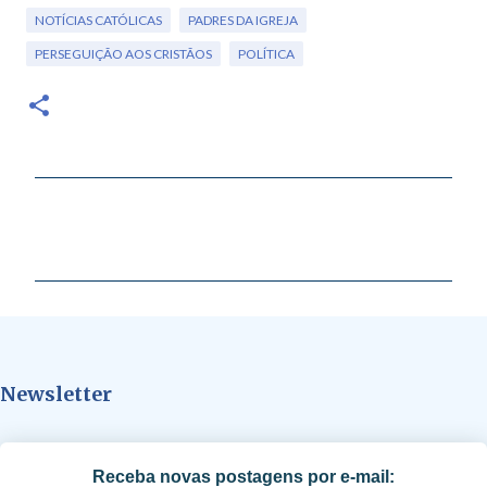
NOTÍCIAS CATÓLICAS
PADRES DA IGREJA
PERSEGUIÇÃO AOS CRISTÃOS
POLÍTICA
C
o
m
e
n
t
Newsletter
á
r
i
Receba novas postagens por e-mail:
o