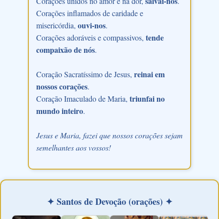
salvai-nos
Corações unidos no amor e na dor,
.
Corações inflamados de caridade e
ouvi-nos
misericórdia,
.
tende
Corações adoráveis e compassivos,
compaixão de nós
.
reinai em
Coração Sacratíssimo de Jesus,
nossos corações
.
triunfai no
Coração Imaculado de Maria,
mundo inteiro
.
Jesus e Maria, fazei que nossos corações sejam
semelhantes aos vossos!
✦ Santos de Devoção (orações) ✦