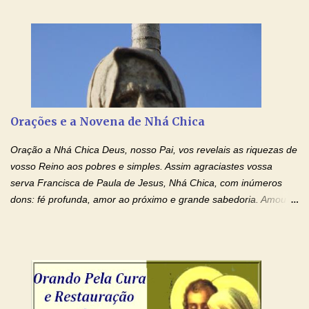
Senhor Jesus! Jesus, coloca Tuas Mãos benditas,
ensanguentadas, chagadas e abertas, sobre mim, neste
momento. Sinto-me completamente sem forças para prosseguir,
carregando as minhas cruzes. Preciso que a força e o poder de
Tuas Mãos, que suportaram a mais profunda dor ao serem
pregadas na Cruz, reergam-me e curem-me agora. Jesus, não
peço somente por mim, mas também por todos aqueles que mais
Orações e a Novena de Nhá Chica
amo. Nós precisamos desesperadamente de cura física e
espiritual, através do toque consolador de tuas Mãos
Oração a Nhá Chica Deus, nosso Pai, vos revelais as riquezas de
ensanguentadas e infinitamente poderosas. Eu reconheço,
vosso Reino aos pobres e simples. Assim agraciastes vossa
apesar de toda a minha limitação e da infinidade dos meus ...
serva Francisca de Paula de Jesus, Nhá Chica, com inúmeros
dons: fé profunda, amor ao próximo e grande sabedoria. Amou a
Igreja e manteve uma terna devoção à Imaculada Conceição. Por
sua intercessão, concedei-nos a graça de que precisamos….. E
dai-nos a alegria de vê-la elevada à honra dos altares. Por nosso
Senhor Jesus Cristo, vosso Filho, na unidade do Espírito Santo.
Amém. Novena a Nhá Chica (Oração para obter os favores
celestiais através da intercessão da Serva de Deus Nhá Chica)