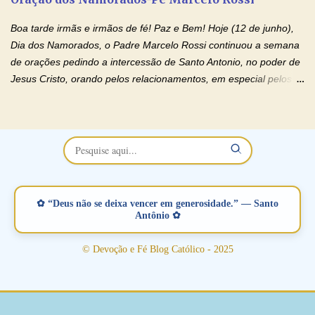
separados, devido ao envolvimento de outras pessoas no
relacionamento e que minaram, espiritualmente, a relação do
Boa tarde irmãs e irmãos de fé! Paz e Bem! Hoje (12 de junho),
casal. Vamos orar (coloque o seu esposo ou esposa diante de
Dia dos Namorados, o Padre Marcelo Rossi continuou a semana
Deus). "Senhor Jesus, restaura os laços ...
de orações pedindo a intercessão de Santo Antonio, no poder de
Jesus Cristo, orando pelos relacionamentos, em especial pelos
namorados . O Padre rezou a Oração dos Namorados e colocou
no Facebook a mesma oração em formato de papiro e cin co
maravilhosos cartões que coloquei aqui para vocês. Não perca
esta abençoada semana no Momento de Fé do Padre Marcelo,
vamos juntos formar esta forte corrente de orações. Você que
está sonhando em encontrar um companheiro(a), um amor
verdadeiro, ou que está com problemas no relacionamento
✿ “Deus não se deixa vencer em generosidade.” — Santo
amoroso, creia na poderosa intercessão deste santo amigo:
Antônio ✿
Santo Antonio! Tenha fé, não desista, pois ele intercede por nós
junto a Jesus! Fique no Amor Ágape de Jesus e no Amor Materno
© Devoção e Fé Blog Católico - 2025
de Nossa Senhora. Adriana-Devoção e Fé Mensagem do Padre
Marcelo Rossi por E-mail: Amados!! Nesta quarta feira, orando
com o pod...