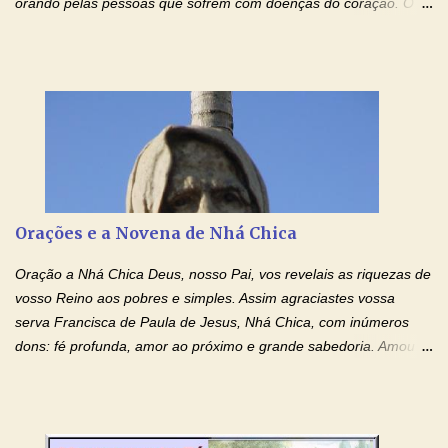
orando pelas pessoas que sofrem com doenças do coração. O
Padre rezou a Oração ao Sagrado Coração de Jesus e colocou
no Facebook a mesma oração em formato de papiro e cin co
maravilhosos cartões que coloquei aqui para vocês. Não perca
esta abençoada semana de orações no programa de rádio
Momento de Fé, vamos juntos formar uma forte corrente de
orações com o Padre Marcelo. Não desista do milagre, da cura;
tenha fé, creia firmemente e ore incessantemente até que o
Kairós aconteça em sua vida. Fique no Amor Ágape de Jesus e
no Amor Materno de Nossa Senhora. Adriana-Devoção e Fé
Orações e a Novena de Nhá Chica
Mensagem do Padre Marcelo Rossi por E-mail: Amados!! Nesta
quarta feira, vamos orar pelas pessoas que sofrem com as
Oração a Nhá Chica Deus, nosso Pai, vos revelais as riquezas de
doenças do coração, NO SAGRADO CORAÇÃO DE JESUS E NO
vosso Reino aos pobres e simples. Assim agraciastes vossa
IMACULADO CORAÇÃO DE MAR...
serva Francisca de Paula de Jesus, Nhá Chica, com inúmeros
dons: fé profunda, amor ao próximo e grande sabedoria. Amou a
Igreja e manteve uma terna devoção à Imaculada Conceição. Por
sua intercessão, concedei-nos a graça de que precisamos….. E
dai-nos a alegria de vê-la elevada à honra dos altares. Por nosso
Senhor Jesus Cristo, vosso Filho, na unidade do Espírito Santo.