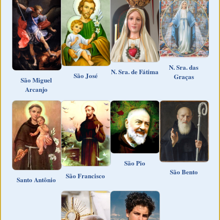
N. Sra. das
N. Sra. de Fátima
São José
Graças
São Miguel
Arcanjo
São Pio
São Bento
São Francisco
Santo Antônio