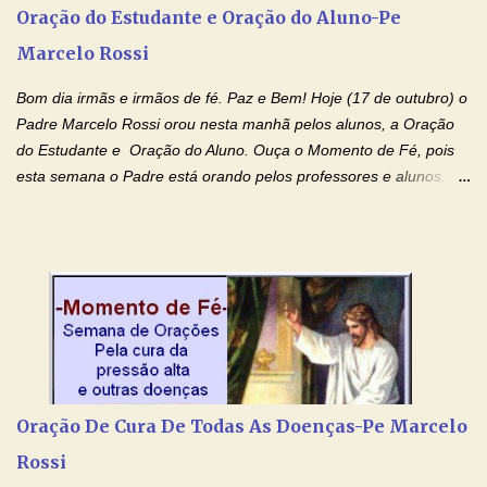
agora que as águas do meu batismo fluam para trás através das
Oração do Estudante e Oração do Aluno-Pe
gerações, através de todas as raízes da minha árvore
Marcelo Rossi
genealógica. Que o Sangue de Jesus, purificador e vivificante,
flua através de todas as gerações: primeira...
Bom dia irmãs e irmãos de fé. Paz e Bem! Hoje (17 de outubro) o
Padre Marcelo Rossi orou nesta manhã pelos alunos, a Oração
do Estudante e Oração do Aluno. Ouça o Momento de Fé, pois
esta semana o Padre está orando pelos professores e alunos.
Você que está em semana de provas, que está estudando para
concursos, vestibulares, para o Enem; além de estudar, se
prepare também orando para permancer tranquilo, pronto
intelectualmente e espiritualmente para o dia da prova. Confie no
amor Ágape de Jesus e no amor materno de Nossa Senhora.
Fique com a paz de Jesus e o amor de Maria! Adriana-Devoção e
Fé Oração do Estudante I Senhor, eu sou estudante, e por sinal,
inteligente. Prova isto é o fato de eu estar aqui, conversando com
o Senhor. Obrigado pelo dom da inteligência e pela possibilidade
Oração De Cura De Todas As Doenças-Pe Marcelo
de estudar. Mas, como o Senhor sabe, a vida de estudante nem
Rossi
sempre é fácil. A rotina cansa e o aprender exige uma série de