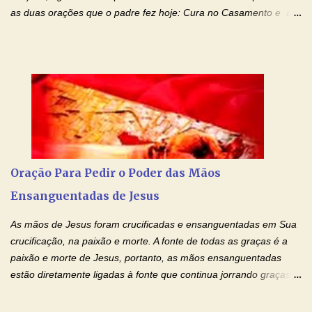
as duas orações que o padre fez hoje: Cura no Casamento e a
Oração Pela Reconciliação Dos Cônjuges . Se você está
sofrendo em seu relacionamento amoroso, faça alguma coisa por
ele antes de desistir: Ore! Entre nesta corrente diária de orações
com o Momento de Fé. Que Deus abençoe e que todo
relacionamento seja fortalecido e curado no amor Ágape de
Jesus. Adriana-Devoção e Fé Mensagem do Padre Marcelo Rossi
em seu Facebook: Amados, iniciamos uma semana para orar
pelos relacionamentos. Diz a Bíblia sagrada: "O amor é paciente,
o amor é prestativo; não é invejoso, não se ostenta, não se incha
Oração Para Pedir o Poder das Mãos
de orgulho. Nada faz de inconveniente, não procura o seu próprio
Ensanguentadas de Jesus
interesse, não se irrita, não guarda rancor. Não se alegra com a
injustiça, mas regozija-se com a verdade. T...
As mãos de Jesus foram crucificadas e ensanguentadas em Sua
crucificação, na paixão e morte. A fonte de todas as graças é a
paixão e morte de Jesus, portanto, as mãos ensanguentadas
estão diretamente ligadas à fonte que continua jorrando graças
sobre graças. Oração para Pedir o Poder das Mãos
Ensanguentadas de Jesus (cura física e espiritual) "Cura-me,