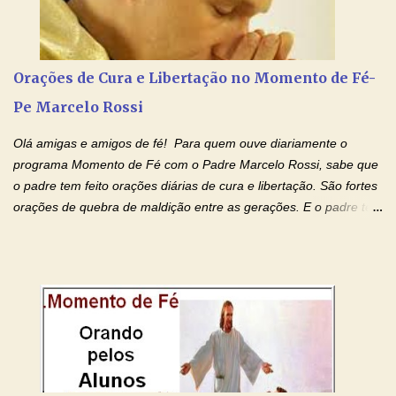
Amados, durante toda esta semana vamos orar pelos nossos
pais. Vamos dedicar um dia para os pais mais idosos, pais que
estão doentes, pais que estão longe dos filhos, pais que já são
falecidos, pais que tem problemas com vícios, enfim, vamos orar
Orações de Cura e Libertação no Momento de Fé-
para todos os pais. Hoje vamos d...
Pe Marcelo Rossi
Olá amigas e amigos de fé! Para quem ouve diariamente o
programa Momento de Fé com o Padre Marcelo Rossi, sabe que
o padre tem feito orações diárias de cura e libertação. São fortes
orações de quebra de maldição entre as gerações. E o padre tem
deixado as orações no facebook dele, mas como sei que muitas
pessoas não tem facebook, então resolvi copiar as orações e
colocar aqui no Blog. Espero que ajude quem estava procurando
por estas valiosas orações. Tenham um lindo fim de semana na
paz de Jesus Cristo e no amor de Maria Santíssima. Adriana-
Devoção e Fé Clique para acessar: Facebook Padre Marcelo
Rossi Site Padre Marcelo Rossi (para ouvir o Momento de Fé)
Tocai, Cura! E Restaura! "Jesus, no poder de Seu Nome, peço