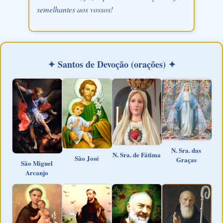
semelhantes aos vossos!
✦ Santos de Devoção (orações) ✦
N. Sra. das
N. Sra. de Fátima
São José
Graças
São Miguel
Arcanjo