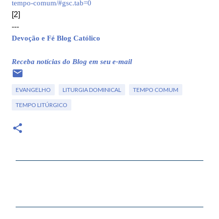
tempo-comum/#gsc.tab=0
[2]
---
Devoção e Fé Blog Católico
Receba notícias do Blog em seu e-mail
EVANGELHO
LITURGIA DOMINICAL
TEMPO COMUM
TEMPO LITÚRGICO
C
o
m
e