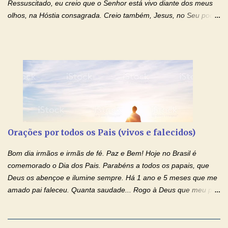
Ressuscitado, eu creio que o Senhor está vivo diante dos meus
olhos, na Hóstia consagrada. Creio também, Jesus, no Seu poder
contra toda espécie de mal, porque o Senhor venceu, pela sua
Morte e Ressurreição, o pecado e a morte. Seu preciosíssimo
Sangue derramado cruz estpa presente na Hóstia Santa. Eu
creio, Jesus, e clamo que este Sangue seja agora derramado
sobre mim e sobre todos os meus familiares. Eu peço, Senhor
Jesus, que, pelo poder libertador e salvítico deste Sangue,
possamos nos livrar de toda opressão diabólica que possa estar
prejudicando a nossa família. Peço também que atenda, em
especial, este pedido que agora faço na Sua presença:
Orações por todos os Pais (vivos e falecidos)
(apresente aqui o seu pedido...) Eu, desde já, agradeço de
coração, confiante que o Senhor me atenderá. Eu louvo o Pai por
Bom dia irmãos e irmãs de fé. Paz e Bem! Hoje no Brasil é
ter nos dado o Senhor, Jesus, como presente de Páscoa. eu
comemorado o Dia dos Pais. Parabéns a todos os papais, que
agradeço de coração ao Espíri...
Deus os abençoe e ilumine sempre. Há 1 ano e 5 meses que me
amado pai faleceu. Quanta saudade... Rogo à Deus que meu pai
tenha o descanso eterno e a luz perpétua o ilumine. Trouxe três
orações por todos os pais (vivos e falecidos), para rezarmos com
toda fé e amor. Fiquem com a paz de Jesus e o amor de Nossa