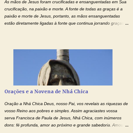
As mãos de Jesus foram crucificadas e ensanguentadas em Sua
crucificação, na paixão e morte. A fonte de todas as graças é a
paixão e morte de Jesus, portanto, as mãos ensanguentadas
estão diretamente ligadas à fonte que continua jorrando graças
sobre graças. Oração para Pedir o Poder das Mãos
Ensanguentadas de Jesus (cura física e espiritual) "Cura-me,
Senhor Jesus! Jesus, coloca Tuas Mãos benditas,
ensanguentadas, chagadas e abertas, sobre mim, neste
momento. Sinto-me completamente sem forças para prosseguir,
carregando as minhas cruzes. Preciso que a força e o poder de
Tuas Mãos, que suportaram a mais profunda dor ao serem
pregadas na Cruz, reergam-me e curem-me agora. Jesus, não
peço somente por mim, mas também por todos aqueles que mais
Orações e a Novena de Nhá Chica
amo. Nós precisamos desesperadamente de cura física e
espiritual, através do toque consolador de tuas Mãos
Oração a Nhá Chica Deus, nosso Pai, vos revelais as riquezas de
ensanguentadas e infinitamente poderosas. Eu reconheço,
vosso Reino aos pobres e simples. Assim agraciastes vossa
apesar de toda a minha limitação e da infinidade dos meus ...
serva Francisca de Paula de Jesus, Nhá Chica, com inúmeros
dons: fé profunda, amor ao próximo e grande sabedoria. Amou a
Igreja e manteve uma terna devoção à Imaculada Conceição. Por