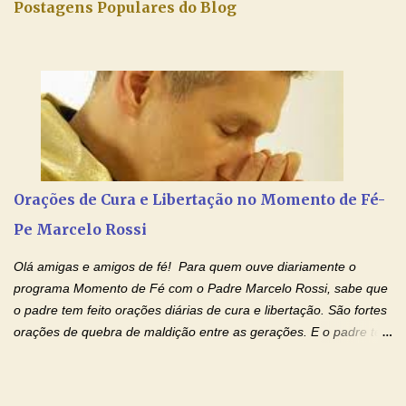
Postagens Populares do Blog
Senhora. Adriana dos Anjos-Devoção e Fé Blog Oração de
Intercessão com São José pelo pai falecido Pai Santo, Deus
Eterno e Todo-Poderoso, por intercessão de São José, eu Vos
peço por.... (diga o nome do seu pai falecido) , que chamastes
deste mundo. Dai-lhe a felicidade, a luz e a paz. Que ele, tendo
passado pela morte, participe do convívio de Vossos santos na
luz eterna, como prometestes a Abraão e à sua descendência.
Que sua alma nada sofra, e Vos digneis ressuscitá-lo com os
Vossos santos no dia da ressurreição e da recompensa. Pe...
Orações de Cura e Libertação no Momento de Fé-
Pe Marcelo Rossi
Olá amigas e amigos de fé! Para quem ouve diariamente o
programa Momento de Fé com o Padre Marcelo Rossi, sabe que
o padre tem feito orações diárias de cura e libertação. São fortes
orações de quebra de maldição entre as gerações. E o padre tem
deixado as orações no facebook dele, mas como sei que muitas
pessoas não tem facebook, então resolvi copiar as orações e
colocar aqui no Blog. Espero que ajude quem estava procurando