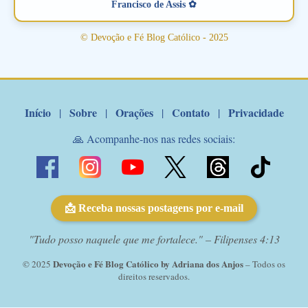
Francisco de Assis ✿
Santo Antonio! Tenha fé, não desista, pois ele intercede por nós
junto a Jesus! Fique no Amor Ágape de Jesus e no Amor Materno
© Devoção e Fé Blog Católico - 2025
de Nossa Senhora. Adriana-Devoção e Fé Mensagem do Padre
Marcelo Rossi por E-mail: Amados!! Nesta quarta feira, orando
com o pod...
Início
Sobre
Orações
Contato
Privacidade
|
|
|
|
🙏 Acompanhe-nos nas redes sociais:
📩 Receba nossas postagens por e-mail
"Tudo posso naquele que me fortalece." – Filipenses 4:13
Devoção e Fé Blog Católico by Adriana dos Anjos
© 2025
– Todos os
direitos reservados.