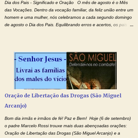
Dia dos Pais - Significado e Oração O mês de agosto é o Mês
das Vocações. Dentro da vocação familiar, da feliz união entre um
homem e uma mulher, nós celebramos a cada segundo domingo
de agosto o Dia dos Pais. Equilibrando erros e acertos, os pais
têm um papel importante na formação do caráter e no decorrer
da vida dos filhos. Os pais acompanham seu crescimento, seu
desenvolvimento intelectual e se esforçam para dar aos filhos,
conforto, boa alimentação, educação de qualidade. E, em geral,
procuram orientá-los para que enfrentem o mundo, com suas
alegrias, com seus dissabores. Acompanham-nos em suas
vitórias, em seus fracassos, em suas lutas. É claro que há
exceções, mas essas exceções só confirmam uma regra porque
pais que não se preocupam com seus filhos não estão no seu
Oração de Libertação das Drogas (São Miguel
estado natural, normal. O mundo de hoje apresenta anomalias
Arcanjo)
absurdas. Temos notícia de pais que torturam seus filhos, que os
desrespeitam, que espancam ou matam a mãe na presença dos
Bom dia irmãs e irmãos de fé! Paz e Bem! Hoje (6 de setembro)
filhos. Mas isso não é o c...
o padre Marcelo Rossi trouxe mais duas abençoadas orações:
Oração de Libertação das Drogas (São Miguel Arcanjo) e a