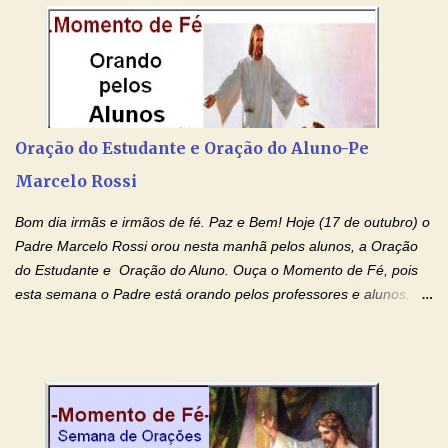
por estas valiosas orações. Tenham um lindo fim de semana na
paz de Jesus Cristo e no amor de Maria Santíssima. Adriana-
Devoção e Fé Clique para acessar: Facebook Padre Marcelo
Rossi Site Padre Marcelo Rossi (para ouvir o Momento de Fé)
Tocai, Cura! E Restaura! "Jesus, no poder de Seu Nome, peço
agora que as águas do meu batismo fluam para trás através das
Oração do Estudante e Oração do Aluno-Pe
gerações, através de todas as raízes da minha árvore
Marcelo Rossi
genealógica. Que o Sangue de Jesus, purificador e vivificante,
flua através de todas as gerações: primeira...
Bom dia irmãs e irmãos de fé. Paz e Bem! Hoje (17 de outubro) o
Padre Marcelo Rossi orou nesta manhã pelos alunos, a Oração
do Estudante e Oração do Aluno. Ouça o Momento de Fé, pois
esta semana o Padre está orando pelos professores e alunos.
Você que está em semana de provas, que está estudando para
concursos, vestibulares, para o Enem; além de estudar, se
prepare também orando para permancer tranquilo, pronto
intelectualmente e espiritualmente para o dia da prova. Confie no
amor Ágape de Jesus e no amor materno de Nossa Senhora.
Fique com a paz de Jesus e o amor de Maria! Adriana-Devoção e