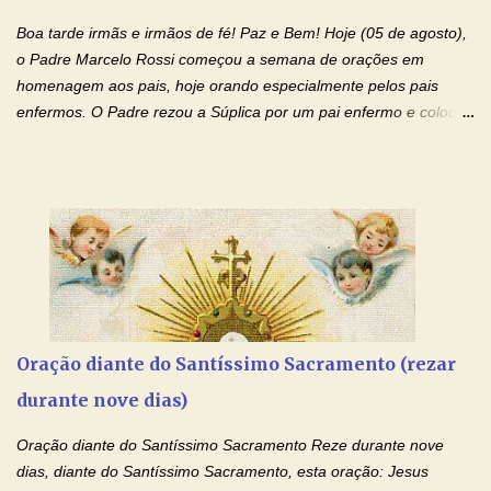
monásticas: a obediência, a castidade e a voluntária pobreza, e
Boa tarde irmãs e irmãos de fé! Paz e Bem! Hoje (05 de agosto),
manifestastes o poder de sua intercessão por numerosos
o Padre Marcelo Rossi começou a semana de orações em
milagres e gra...
homenagem aos pais, hoje orando especialmente pelos pais
enfermos. O Padre rezou a Súplica por um pai enfermo e colocou
no Facebook a mesma oração em formato de papiro e cin co
maravilhosos cartões que coloquei aqui para vocês. Tenha uma
iluminada semana no Amor Ágape de Jesus e no Amor Materno
de Nossa Senhora. Adriana dos Anjos-Devoção e Fé Mensagem
do Padre Marcelo Rossi por E-mail e Facebook: Como foi
anunciado ontem, entramos em uma semana de homenagens
aos nossos pais. Hoje nossas orações serão focadas nos pais
que não se encontram bem de saúde, OS PAIS ENFERMOS!
Amados, durante toda esta semana vamos orar pelos nossos
Oração diante do Santíssimo Sacramento (rezar
pais. Vamos dedicar um dia para os pais mais idosos, pais que
durante nove dias)
estão doentes, pais que estão longe dos filhos, pais que já são
falecidos, pais que tem problemas com vícios, enfim, vamos orar
Oração diante do Santíssimo Sacramento Reze durante nove
para todos os pais. Hoje vamos d...
dias, diante do Santíssimo Sacramento, esta oração: Jesus