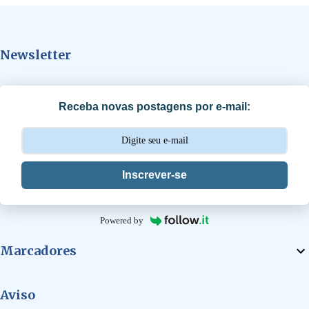
n
t
Newsletter
á
r
i
Receba novas postagens por e-mail:
o
s
Inscrever-se
Powered by
Marcadores
Aviso