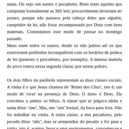
maus. Ou seja: em santos e pecadores. Bons eram aqueles que
cumpriam formalmente as 366 leis; provavelmente deveriam ter
posses, porque não passava pela cabeça deles que alguém,
cumpridor da lei, não fosse recompensado por Deus com bens
materiais. Comentamos esse modo de pensar no domingo
passado.
Maus eram todos os outros, desde os não judeus até os que
exercessem profissões incompatíveis com os horários de prática
de lei (pastores e pescadores, por exemplo). A imensa maioria
do povo estava nessa segunda classe, por serem pobres.
Os dois filhos da parábola representam as duas classes sociais.
A vinha é o que Jesus chamou de ‘Reino dos Céus’, isto é, um
modo de viver na presença de Deus. O dono é Deus. Ele
convidou a ambos os filhos. A classe que se julgava eleita e
santa disse ‘sim’. Mas, um ‘sim’ formal, da boca para fora. Não
foi trabalhar na vinha. A outra classe, a dos pecadores, pelo
pecado disse ‘não’, mas se arrependeu do pecado e foi para a
vinha, isto é, aceitou Jesus e seus ensinamentos, converteu-se e