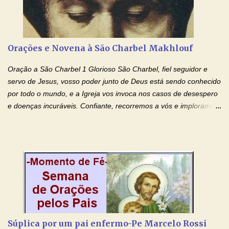
ajudando-me e eu me esforçarei para imitar tuas virtudes.
Glória… Amável protetor meu, o estudo geralmente é difícil, duro
e entediante para mim. Tu podes deixar tudo isso mais fácil e
agradável. Espera somente meu chamado. Eu te prometo um
Orações e Novena à São Charbel Makhlouf
esforço maior em meus estudos e uma vida mais digna de tua
santidade. Glória… Deus, que quiseste atrair tudo a teu unigênito
Oração a São Charbel 1 Glorioso São Charbel, fiel seguidor e
Filho, que foi crucificado, permite que, pelos méritos e exemplos
servo de Jesus, vosso poder junto de Deus está sendo conhecido
de te...
por todo o mundo, e a Igreja vos invoca nos casos de desespero
e doenças incuráveis. Confiante, recorremos a vós e imploramos
o vosso auxílio no transe difícil em que nos encontramos.
Concedei-nos a graça, juntamente com todas as que
necessitamos, dando-nos saúde para o corpo e para a alma.
Queremos sempre lembrar-nos deste favor, da vossa intercessão
e invocar-vos como nosso patrono, para maior glória de Deus e o
bem de nossas almas. São Charbel! Rogai por Nós e por todos
aqueles que invocam o vosso nome e auxílio. Amén. Oração 2 Ó
Deus, admirável em Vossos Santos, Vós que inspirastes a São
Charbel seguir o caminho da perfeição, lhe concedestes a graça
Súplica por um pai enfermo-Pe Marcelo Rossi
e a força para fazer triunfar, na sua vida, o heroísmo das virtudes