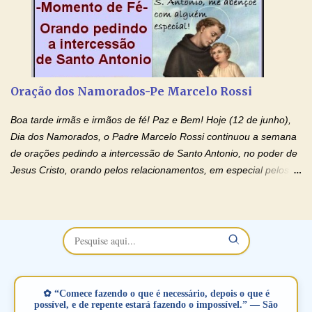
relacionamentos. Seu relacionamento está doente? Você está
sofrendo? Então ouça o Momento de Fé e entre nesta corrente
de orações abençoadas, d eixe o Amor Ágape de Jesus curar e
restaurar você e seu relacionamento. Adriana-Devoção e Fé
Oração Pelos Casais Que Estão Separados Casais que estão
Oração dos Namorados-Pe Marcelo Rossi
separados, devido ao envolvimento de outras pessoas no
relacionamento e que minaram, espiritualmente, a relação do
Boa tarde irmãs e irmãos de fé! Paz e Bem! Hoje (12 de junho),
casal. Vamos orar (coloque o seu esposo ou esposa diante de
Dia dos Namorados, o Padre Marcelo Rossi continuou a semana
Deus). "Senhor Jesus, restaura os laços ...
de orações pedindo a intercessão de Santo Antonio, no poder de
Jesus Cristo, orando pelos relacionamentos, em especial pelos
namorados . O Padre rezou a Oração dos Namorados e colocou
no Facebook a mesma oração em formato de papiro e cin co
maravilhosos cartões que coloquei aqui para vocês. Não perca
esta abençoada semana no Momento de Fé do Padre Marcelo,
vamos juntos formar esta forte corrente de orações. Você que
está sonhando em encontrar um companheiro(a), um amor
verdadeiro, ou que está com problemas no relacionamento
✿ “Comece fazendo o que é necessário, depois o que é
amoroso, creia na poderosa intercessão deste santo amigo:
possível, e de repente estará fazendo o impossível.” — São