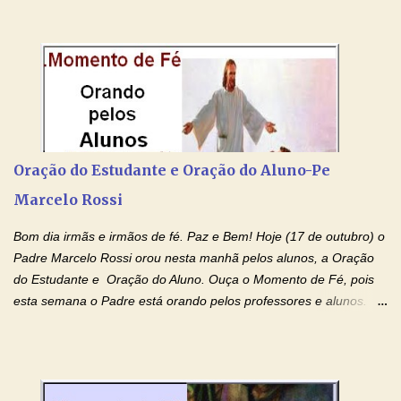
pessoas não tem facebook, então resolvi copiar as orações e
colocar aqui no Blog. Espero que ajude quem estava procurando
por estas valiosas orações. Tenham um lindo fim de semana na
paz de Jesus Cristo e no amor de Maria Santíssima. Adriana-
Devoção e Fé Clique para acessar: Facebook Padre Marcelo
Rossi Site Padre Marcelo Rossi (para ouvir o Momento de Fé)
Tocai, Cura! E Restaura! "Jesus, no poder de Seu Nome, peço
agora que as águas do meu batismo fluam para trás através das
Oração do Estudante e Oração do Aluno-Pe
gerações, através de todas as raízes da minha árvore
Marcelo Rossi
genealógica. Que o Sangue de Jesus, purificador e vivificante,
flua através de todas as gerações: primeira...
Bom dia irmãs e irmãos de fé. Paz e Bem! Hoje (17 de outubro) o
Padre Marcelo Rossi orou nesta manhã pelos alunos, a Oração
do Estudante e Oração do Aluno. Ouça o Momento de Fé, pois
esta semana o Padre está orando pelos professores e alunos.
Você que está em semana de provas, que está estudando para
concursos, vestibulares, para o Enem; além de estudar, se
prepare também orando para permancer tranquilo, pronto
intelectualmente e espiritualmente para o dia da prova. Confie no