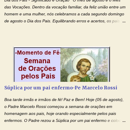
doenças do coração, NO SAGRADO CORAÇÃO DE JESUS E NO
das Vocações. Dentro da vocação familiar, da feliz união entre um
IMACULADO CORAÇÃO DE MAR...
homem e uma mulher, nós celebramos a cada segundo domingo
de agosto o Dia dos Pais. Equilibrando erros e acertos, os pais
têm um papel importante na formação do caráter e no decorrer
da vida dos filhos. Os pais acompanham seu crescimento, seu
desenvolvimento intelectual e se esforçam para dar aos filhos,
conforto, boa alimentação, educação de qualidade. E, em geral,
procuram orientá-los para que enfrentem o mundo, com suas
alegrias, com seus dissabores. Acompanham-nos em suas
vitórias, em seus fracassos, em suas lutas. É claro que há
exceções, mas essas exceções só confirmam uma regra porque
pais que não se preocupam com seus filhos não estão no seu
Súplica por um pai enfermo-Pe Marcelo Rossi
estado natural, normal. O mundo de hoje apresenta anomalias
absurdas. Temos notícia de pais que torturam seus filhos, que os
Boa tarde irmãs e irmãos de fé! Paz e Bem! Hoje (05 de agosto),
desrespeitam, que espancam ou matam a mãe na presença dos
o Padre Marcelo Rossi começou a semana de orações em
filhos. Mas isso não é o c...
homenagem aos pais, hoje orando especialmente pelos pais
enfermos. O Padre rezou a Súplica por um pai enfermo e colocou
no Facebook a mesma oração em formato de papiro e cin co