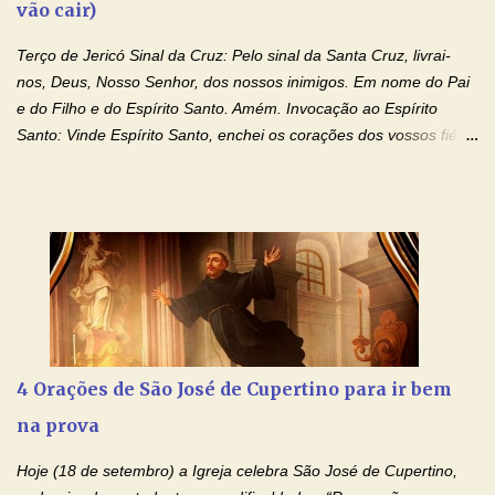
vão cair)
Terço de Jericó Sinal da Cruz: Pelo sinal da Santa Cruz, livrai-
nos, Deus, Nosso Senhor, dos nossos inimigos. Em nome do Pai
e do Filho e do Espírito Santo. Amém. Invocação ao Espírito
Santo: Vinde Espírito Santo, enchei os corações dos vossos fiéis
e acendei neles o fogo do vosso amor. Enviai o vosso Espírito e
tudo será criado. E renovareis a face da terra. Oremos: Ó Deus,
que instruístes os corações dos vossos fiéis com a luz do Espírito
Santo, fazei que apreciemos retamente todas as coisas segundo
o mesmo Espírito e gozemos sempre da sua consolação. Por
Cristo, Senhor Nosso. Amém. Creio: Creio em Deus Pai Todo-
Poderoso, Criador do céu e da terra; e em Jesus Cristo, seu
único Filho, nosso Senhor; que foi concebido pelo poder do Espí­
rito Santo; nasceu da Virgem Maria, padeceu sob Pôncio Pilatos,
4 Orações de São José de Cupertino para ir bem
foi crucificado, morto e sepultado. Desceu à mansão dos mortos;
na prova
ressuscitou ao terceiro dia; subiu aos céus, está sentado à direita
de Deus Pai todo-poderoso, donde há de vir a julgar os v...
Hoje (18 de setembro) a Igreja celebra São José de Cupertino,