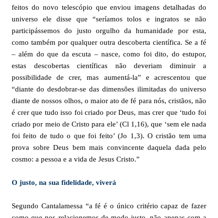
feitos do novo telescópio que enviou imagens detalhadas do
universo ele disse que “seríamos tolos e ingratos se não
participássemos do justo orgulho da humanidade por esta,
como também por qualquer outra descoberta científica. Se a fé
– além do que da escuta – nasce, como foi dito, do estupor,
estas descobertas científicas não deveriam diminuir a
possibilidade de crer, mas aumentá-la” e acrescentou que
“diante do desdobrar-se das dimensões ilimitadas do universo
diante de nossos olhos, o maior ato de fé para nós, cristãos, não
é crer que tudo isso foi criado por Deus, mas crer que ‘tudo foi
criado por meio de Cristo para ele’ (Cl 1,16), que ‘sem ele nada
foi feito de tudo o que foi feito’ (Jo 1,3). O cristão tem uma
prova sobre Deus bem mais convincente daquela dada pelo
cosmo: a pessoa e a vida de Jesus Cristo.”
O justo, na sua fidelidade, viverá
Segundo Cantalamessa “a fé é o único critério capaz de fazer
como que nos relacionemos de modo justo, não apenas com a