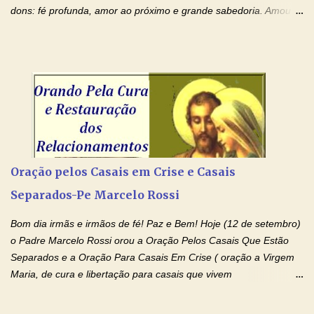
dons: fé profunda, amor ao próximo e grande sabedoria. Amou a
Igreja e manteve uma terna devoção à Imaculada Conceição. Por
sua intercessão, concedei-nos a graça de que precisamos….. E
dai-nos a alegria de vê-la elevada à honra dos altares. Por nosso
Senhor Jesus Cristo, vosso Filho, na unidade do Espírito Santo.
Amém. Novena a Nhá Chica (Oração para obter os favores
celestiais através da intercessão da Serva de Deus Nhá Chica)
(Rezar durante nove dias seguidos ou intercalados) Nhá Chica,
recorro a vós como intercessora entre a Bondade Divina e as
necessidades humanas. Peço-vos, como favor espiritual, que
Oração pelos Casais em Crise e Casais
entregueis nas mãos do Santíssimo o meu pedido urgente (Fazer
Separados-Pe Marcelo Rossi
o pedido). Acolhei, Nhá Chica, no vosso coração bondoso as
minhas necessidades e amparai-me nesta oração (Fazer o ...
Bom dia irmãs e irmãos de fé! Paz e Bem! Hoje (12 de setembro)
o Padre Marcelo Rossi orou a Oração Pelos Casais Que Estão
Separados e a Oração Para Casais Em Crise ( oração a Virgem
Maria, de cura e libertação para casais que vivem
relacionamentos conturbados, não conseguem firmar namoro,
noivado e tem dificuldade em encontrar o seu marido, a sua