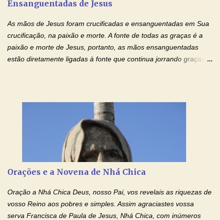
Ensanguentadas de Jesus
interesse, não se irrita, não guarda rancor. Não se alegra com a
injustiça, mas regozija-se com a verdade. T...
As mãos de Jesus foram crucificadas e ensanguentadas em Sua
crucificação, na paixão e morte. A fonte de todas as graças é a
paixão e morte de Jesus, portanto, as mãos ensanguentadas
estão diretamente ligadas à fonte que continua jorrando graças
sobre graças. Oração para Pedir o Poder das Mãos
Ensanguentadas de Jesus (cura física e espiritual) "Cura-me,
Senhor Jesus! Jesus, coloca Tuas Mãos benditas,
ensanguentadas, chagadas e abertas, sobre mim, neste
momento. Sinto-me completamente sem forças para prosseguir,
carregando as minhas cruzes. Preciso que a força e o poder de
Tuas Mãos, que suportaram a mais profunda dor ao serem
pregadas na Cruz, reergam-me e curem-me agora. Jesus, não
peço somente por mim, mas também por todos aqueles que mais
Orações e a Novena de Nhá Chica
amo. Nós precisamos desesperadamente de cura física e
espiritual, através do toque consolador de tuas Mãos
Oração a Nhá Chica Deus, nosso Pai, vos revelais as riquezas de
ensanguentadas e infinitamente poderosas. Eu reconheço,
vosso Reino aos pobres e simples. Assim agraciastes vossa
apesar de toda a minha limitação e da infinidade dos meus ...
serva Francisca de Paula de Jesus, Nhá Chica, com inúmeros