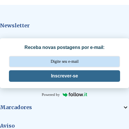
e
n
t
Newsletter
á
r
i
Receba novas postagens por e-mail:
o
s
Inscrever-se
Powered by
Marcadores
Aviso