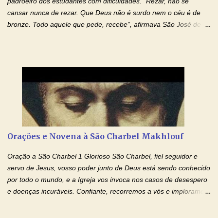
padroeiro dos estudantes com dificuldades. “Rezar, não se
cansar nunca de rezar. Que Deus não é surdo nem o céu é de
bronze. Todo aquele que pede, recebe”, afirmava São José de
Cupertino, o franciscano que não era bom nos estudos, mas que
se tornou padroeiro dos estudantes. [a] 1 - Oração São José de
Cupertino Querido São José de Cupertino, purifica o meu
coração, transforma-o e o faz semelhante ao teu. Infunde em
mim o teu fervor, a tua sabedoria e a tua fé. Mostra tua bondade,
ajudando-me e eu me esforçarei para imitar tuas virtudes.
Glória… Amável protetor meu, o estudo geralmente é difícil, duro
e entediante para mim. Tu podes deixar tudo isso mais fácil e
agradável. Espera somente meu chamado. Eu te prometo um
Orações e Novena à São Charbel Makhlouf
esforço maior em meus estudos e uma vida mais digna de tua
santidade. Glória… Deus, que quiseste atrair tudo a teu unigênito
Oração a São Charbel 1 Glorioso São Charbel, fiel seguidor e
Filho, que foi crucificado, permite que, pelos méritos e exemplos
servo de Jesus, vosso poder junto de Deus está sendo conhecido
de te...
por todo o mundo, e a Igreja vos invoca nos casos de desespero
e doenças incuráveis. Confiante, recorremos a vós e imploramos
o vosso auxílio no transe difícil em que nos encontramos.
Concedei-nos a graça, juntamente com todas as que