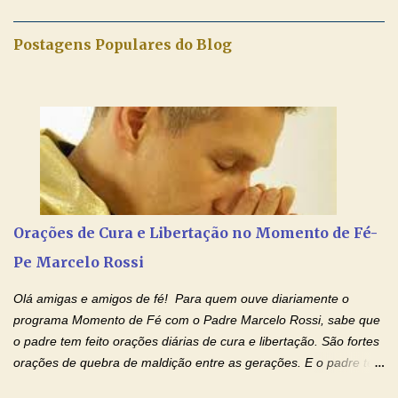
maravilhosos cartões que coloquei aqui para vocês. Tenha uma
iluminada semana no Amor Ágape de Jesus e no Amor Materno
Postagens Populares do Blog
de Nossa Senhora. Adriana dos Anjos-Devoção e Fé Mensagem
do Padre Marcelo Rossi por E-mail e Facebook: Como foi
anunciado ontem, entramos em uma semana de homenagens
aos nossos pais. Hoje nossas orações serão focadas nos pais
que não se encontram bem de saúde, OS PAIS ENFERMOS!
Amados, durante toda esta semana vamos orar pelos nossos
pais. Vamos dedicar um dia para os pais mais idosos, pais que
estão doentes, pais que estão longe dos filhos, pais que já são
falecidos, pais que tem problemas com vícios, enfim, vamos orar
Orações de Cura e Libertação no Momento de Fé-
para todos os pais. Hoje vamos d...
Pe Marcelo Rossi
Olá amigas e amigos de fé! Para quem ouve diariamente o
programa Momento de Fé com o Padre Marcelo Rossi, sabe que
o padre tem feito orações diárias de cura e libertação. São fortes
orações de quebra de maldição entre as gerações. E o padre tem
deixado as orações no facebook dele, mas como sei que muitas