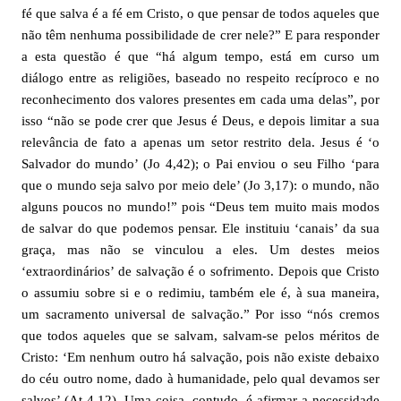
fé que salva é a fé em Cristo, o que pensar de todos aqueles que
não têm nenhuma possibilidade de crer nele?” E para responder
a esta questão é que “há algum tempo, está em curso um
diálogo entre as religiões, baseado no respeito recíproco e no
reconhecimento dos valores presentes em cada uma delas”, por
isso “não se pode crer que Jesus é Deus, e depois limitar a sua
relevância de fato a apenas um setor restrito dela. Jesus é ‘o
Salvador do mundo’ (Jo 4,42); o Pai enviou o seu Filho ‘para
que o mundo seja salvo por meio dele’ (Jo 3,17): o mundo, não
alguns poucos no mundo!” pois “Deus tem muito mais modos
de salvar do que podemos pensar. Ele instituiu ‘canais’ da sua
graça, mas não se vinculou a eles. Um destes meios
‘extraordinários’ de salvação é o sofrimento. Depois que Cristo
o assumiu sobre si e o redimiu, também ele é, à sua maneira,
um sacramento universal de salvação.” Por isso “nós cremos
que todos aqueles que se salvam, salvam-se pelos méritos de
Cristo: ‘Em nenhum outro há salvação, pois não existe debaixo
do céu outro nome, dado à humanidade, pelo qual devamos ser
salvos’ (At 4,12). Uma coisa, contudo, é afirmar a necessidade