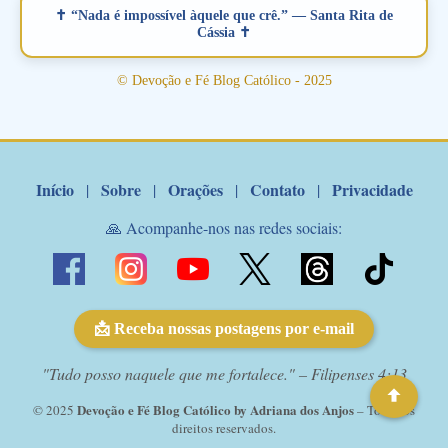
verdadeiro, ou que está com problemas no relacionamento
✝ “Nada é impossível àquele que crê.” — Santa Rita de
amoroso, creia na poderosa intercessão deste santo amigo:
Cássia ✝
Santo Antonio! Tenha fé, não desista, pois ele intercede por nós
junto a Jesus! Fique no Amor Ágape de Jesus e no Amor Materno
© Devoção e Fé Blog Católico - 2025
de Nossa Senhora. Adriana-Devoção e Fé Mensagem do Padre
Marcelo Rossi por E-mail: Amados!! Nesta quarta feira, orando
com o pod...
Início
Sobre
Orações
Contato
Privacidade
|
|
|
|
🙏 Acompanhe-nos nas redes sociais:
📩 Receba nossas postagens por e-mail
"Tudo posso naquele que me fortalece." – Filipenses 4:13
Devoção e Fé Blog Católico by Adriana dos Anjos
© 2025
– Todos os
direitos reservados.