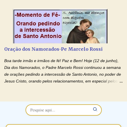
esposa) . O padre continua com a semana especial de orações
no programa de rádio Momento de Fé, pela cura dos
relacionamentos. Seu relacionamento está doente? Você está
sofrendo? Então ouça o Momento de Fé e entre nesta corrente
de orações abençoadas, d eixe o Amor Ágape de Jesus curar e
restaurar você e seu relacionamento. Adriana-Devoção e Fé
Oração Pelos Casais Que Estão Separados Casais que estão
Oração dos Namorados-Pe Marcelo Rossi
separados, devido ao envolvimento de outras pessoas no
relacionamento e que minaram, espiritualmente, a relação do
Boa tarde irmãs e irmãos de fé! Paz e Bem! Hoje (12 de junho),
casal. Vamos orar (coloque o seu esposo ou esposa diante de
Dia dos Namorados, o Padre Marcelo Rossi continuou a semana
Deus). "Senhor Jesus, restaura os laços ...
de orações pedindo a intercessão de Santo Antonio, no poder de
Jesus Cristo, orando pelos relacionamentos, em especial pelos
namorados . O Padre rezou a Oração dos Namorados e colocou
no Facebook a mesma oração em formato de papiro e cin co
maravilhosos cartões que coloquei aqui para vocês. Não perca
esta abençoada semana no Momento de Fé do Padre Marcelo,
vamos juntos formar esta forte corrente de orações. Você que
está sonhando em encontrar um companheiro(a), um amor