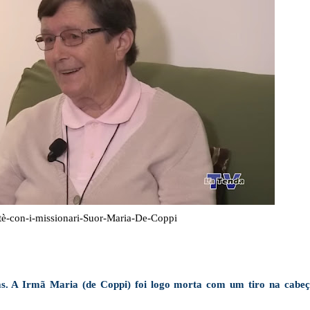
tè-con-i-missionari-Suor-Maria-De-Coppi
ras. A Irmã Maria (de Coppi) foi logo morta com um tiro na cabeç