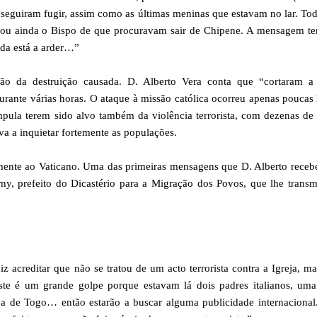
nseguiram fugir, assim como as últimas meninas que estavam no lar. To
rmou ainda o Bispo de que procuravam sair de Chipene. A mensagem t
nda está a arder…”
ão da destruição causada. D. Alberto Vera conta que “cortaram a 
urante várias horas. O ataque à missão católica ocorreu apenas poucas
pula terem sido alvo também da violência terrorista, com dezenas de
va a inquietar fortemente as populações.
ente ao Vaticano. Uma das primeiras mensagens que D. Alberto receb
ny, prefeito do Dicastério para a Migração dos Povos, que lhe transm
 acreditar que não se tratou de um acto terrorista contra a Igreja, m
ste é um grande golpe porque estavam lá dois padres italianos, uma
cana de Togo… então estarão a buscar alguma publicidade internaciona