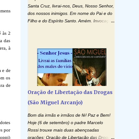
Santa Cruz, livrai-nos, Deus, Nosso Senhor,
homens
dos nossos inimigos. Em nome do Pai e do
Filho e do Espírito Santo. Amém. Invocação
ao Espírito Santo: Vinde Espírito Santo,
é às 2
enchei os corações dos vossos fiéis e
sa das
acendei neles o fogo do vosso amor. Enviai
era, à
o vosso Espírito e tudo será criado. E
renovareis a face da terra. Oremos: Ó
Deus, que instruístes os corações dos
a e de
vossos fiéis com a luz do Espírito Santo,
com os
fazei que apreciemos retamente todas as
ura de
coisas segundo o mesmo Espírito e
Oração de Libertação das Drogas
gozemos sempre da sua consolação. Por
(São Miguel Arcanjo)
Cristo, Senhor Nosso. Amém. Creio: Creio
em Deus Pai Todo-Poderoso, Criador do
Bom dia irmãs e irmãos de fé! Paz e Bem!
céu e da terra; e em Jesus Cristo, seu único
rdotes
Hoje (6 de setembro) o padre Marcelo
Filho, nosso Senhor; que foi concebido pelo
s por
Rossi trouxe mais duas abençoadas
poder do Espí­rito Santo; nasceu da Virgem
Coppi)
orações: Oração de Libertação das Drogas