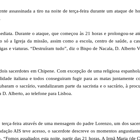
ente assassinada a tiro na noite de terça-feira durante um ataque de 
.
diata. Durante o ataque, que começou às 21 horas e prolongou-se at
o só a Igreja da missão, assim como a escola, centro de saúde, a ca
arigas e viaturas. “Destruíram tudo”, diz o Bispo de Nacala, D. Alberto V
dois sacerdotes em Chipene. Com excepção de uma religiosa espanhol
idade italiana e todos conseguiram fugir para as matas juntamente 
aram o sacrário, vandalizaram parte da sacristia e o sacrário, à proc
a D. Alberto, ao telefone para Lisboa.
de terça-feira através de uma mensagem do padre Lorenzo, um dos sace
ação AIS teve acesso, o sacerdote descreve os momentos angustiante
 “Fomos assaltados esta noite, partir das 21 horas. A Irmã Maria (de 