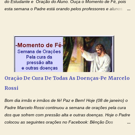
do Estudante e Oração do Aluno. Ouça o Momento de Fé, pois
esta semana o Padre está orando pelos professores e alunos.
Você que está em semana de provas, que está estudando para
concursos, vestibulares, para o Enem; além de estudar, se
prepare também orando para permancer tranquilo, pronto
intelectualmente e espiritualmente para o dia da prova. Confie no
amor Ágape de Jesus e no amor materno de Nossa Senhora.
Fique com a paz de Jesus e o amor de Maria! Adriana-Devoção e
Fé Oração do Estudante I Senhor, eu sou estudante, e por sinal,
inteligente. Prova isto é o fato de eu estar aqui, conversando com
o Senhor. Obrigado pelo dom da inteligência e pela possibilidade
Oração De Cura De Todas As Doenças-Pe Marcelo
de estudar. Mas, como o Senhor sabe, a vida de estudante nem
Rossi
sempre é fácil. A rotina cansa e o aprender exige uma série de
renúncias: o meu cinema, o meu jogo pr...
Bom dia irmãs e irmãos de fé! Paz e Bem! Hoje (08 de janeiro) o
Padre Marcelo Rossi continuou a semana de orações pela cura
dos que sofrem com pressão alta e outras doenças. Hoje o Padre
colocou as seguintes orações no Facebook: Bênção Dos
Enfermos , Oração De Cura De Todas As Doenças e Oração À