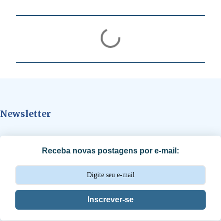
C
o
m
e
n
t
Newsletter
á
r
i
Receba novas postagens por e-mail:
o
s
Inscrever-se