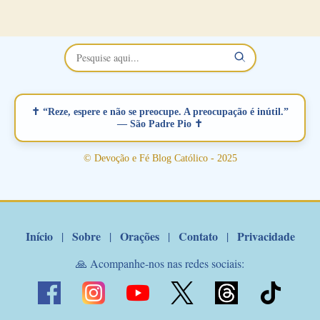
namorados . O Padre rezou a Oração dos Namorados e colocou
no Facebook a mesma oração em formato de papiro e cin co
maravilhosos cartões que coloquei aqui para vocês. Não perca
esta abençoada semana no Momento de Fé do Padre Marcelo,
vamos juntos formar esta forte corrente de orações. Você que
está sonhando em encontrar um companheiro(a), um amor
verdadeiro, ou que está com problemas no relacionamento
✝ “Reze, espere e não se preocupe. A preocupação é inútil.”
amoroso, creia na poderosa intercessão deste santo amigo:
— São Padre Pio ✝
Santo Antonio! Tenha fé, não desista, pois ele intercede por nós
junto a Jesus! Fique no Amor Ágape de Jesus e no Amor Materno
© Devoção e Fé Blog Católico - 2025
de Nossa Senhora. Adriana-Devoção e Fé Mensagem do Padre
Marcelo Rossi por E-mail: Amados!! Nesta quarta feira, orando
com o pod...
Início
Sobre
Orações
Contato
Privacidade
|
|
|
|
🙏 Acompanhe-nos nas redes sociais: