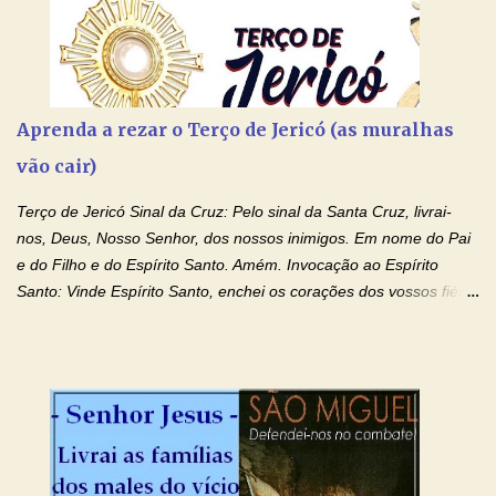
Aprenda a rezar o Terço de Jericó (as muralhas
vão cair)
Terço de Jericó Sinal da Cruz: Pelo sinal da Santa Cruz, livrai-
nos, Deus, Nosso Senhor, dos nossos inimigos. Em nome do Pai
e do Filho e do Espírito Santo. Amém. Invocação ao Espírito
Santo: Vinde Espírito Santo, enchei os corações dos vossos fiéis
e acendei neles o fogo do vosso amor. Enviai o vosso Espírito e
tudo será criado. E renovareis a face da terra. Oremos: Ó Deus,
que instruístes os corações dos vossos fiéis com a luz do Espírito
Santo, fazei que apreciemos retamente todas as coisas segundo
o mesmo Espírito e gozemos sempre da sua consolação. Por
Cristo, Senhor Nosso. Amém. Creio: Creio em Deus Pai Todo-
Poderoso, Criador do céu e da terra; e em Jesus Cristo, seu