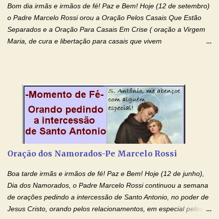
Bom dia irmãs e irmãos de fé! Paz e Bem! Hoje (12 de setembro)
o Padre Marcelo Rossi orou a Oração Pelos Casais Que Estão
Separados e a Oração Para Casais Em Crise ( oração a Virgem
Maria, de cura e libertação para casais que vivem
relacionamentos conturbados, não conseguem firmar namoro,
noivado e tem dificuldade em encontrar o seu marido, a sua
esposa) . O padre continua com a semana especial de orações
no programa de rádio Momento de Fé, pela cura dos
relacionamentos. Seu relacionamento está doente? Você está
sofrendo? Então ouça o Momento de Fé e entre nesta corrente
de orações abençoadas, d eixe o Amor Ágape de Jesus curar e
restaurar você e seu relacionamento. Adriana-Devoção e Fé
Oração Pelos Casais Que Estão Separados Casais que estão
Oração dos Namorados-Pe Marcelo Rossi
separados, devido ao envolvimento de outras pessoas no
relacionamento e que minaram, espiritualmente, a relação do
Boa tarde irmãs e irmãos de fé! Paz e Bem! Hoje (12 de junho),
casal. Vamos orar (coloque o seu esposo ou esposa diante de
Dia dos Namorados, o Padre Marcelo Rossi continuou a semana
Deus). "Senhor Jesus, restaura os laços ...
de orações pedindo a intercessão de Santo Antonio, no poder de
Jesus Cristo, orando pelos relacionamentos, em especial pelos