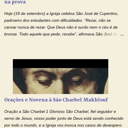
na prova
droga. Senhor, Pai Poderoso e cheio de Misericórdia, na
autoridade do Nome de Jesus libertai da escravidão do vício das
Hoje (18 de setembro) a Igreja celebra São José de Cupertino,
drogas, c...
padroeiro dos estudantes com dificuldades. “Rezar, não se
cansar nunca de rezar. Que Deus não é surdo nem o céu é de
bronze. Todo aquele que pede, recebe”, afirmava São José de
Cupertino, o franciscano que não era bom nos estudos, mas que
se tornou padroeiro dos estudantes. [a] 1 - Oração São José de
Cupertino Querido São José de Cupertino, purifica o meu
coração, transforma-o e o faz semelhante ao teu. Infunde em
mim o teu fervor, a tua sabedoria e a tua fé. Mostra tua bondade,
ajudando-me e eu me esforçarei para imitar tuas virtudes.
Glória… Amável protetor meu, o estudo geralmente é difícil, duro
e entediante para mim. Tu podes deixar tudo isso mais fácil e
agradável. Espera somente meu chamado. Eu te prometo um
Orações e Novena à São Charbel Makhlouf
esforço maior em meus estudos e uma vida mais digna de tua
santidade. Glória… Deus, que quiseste atrair tudo a teu unigênito
Oração a São Charbel 1 Glorioso São Charbel, fiel seguidor e
Filho, que foi crucificado, permite que, pelos méritos e exemplos
servo de Jesus, vosso poder junto de Deus está sendo conhecido
de te...
por todo o mundo, e a Igreja vos invoca nos casos de desespero