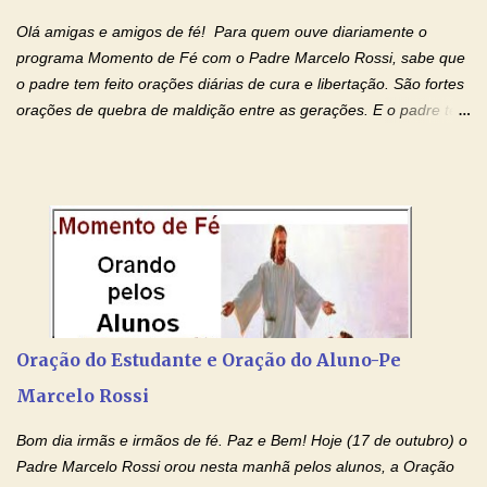
Olá amigas e amigos de fé! Para quem ouve diariamente o
programa Momento de Fé com o Padre Marcelo Rossi, sabe que
o padre tem feito orações diárias de cura e libertação. São fortes
orações de quebra de maldição entre as gerações. E o padre tem
deixado as orações no facebook dele, mas como sei que muitas
pessoas não tem facebook, então resolvi copiar as orações e
colocar aqui no Blog. Espero que ajude quem estava procurando
por estas valiosas orações. Tenham um lindo fim de semana na
paz de Jesus Cristo e no amor de Maria Santíssima. Adriana-
Devoção e Fé Clique para acessar: Facebook Padre Marcelo
Rossi Site Padre Marcelo Rossi (para ouvir o Momento de Fé)
Tocai, Cura! E Restaura! "Jesus, no poder de Seu Nome, peço
agora que as águas do meu batismo fluam para trás através das
Oração do Estudante e Oração do Aluno-Pe
gerações, através de todas as raízes da minha árvore
Marcelo Rossi
genealógica. Que o Sangue de Jesus, purificador e vivificante,
flua através de todas as gerações: primeira...
Bom dia irmãs e irmãos de fé. Paz e Bem! Hoje (17 de outubro) o
Padre Marcelo Rossi orou nesta manhã pelos alunos, a Oração