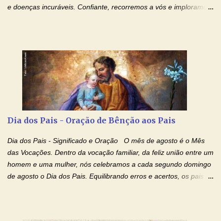
e doenças incuráveis. Confiante, recorremos a vós e imploramos
o vosso auxílio no transe difícil em que nos encontramos.
Concedei-nos a graça, juntamente com todas as que
necessitamos, dando-nos saúde para o corpo e para a alma.
Queremos sempre lembrar-nos deste favor, da vossa intercessão
e invocar-vos como nosso patrono, para maior glória de Deus e o
bem de nossas almas. São Charbel! Rogai por Nós e por todos
aqueles que invocam o vosso nome e auxílio. Amén. Oração 2 Ó
Deus, admirável em Vossos Santos, Vós que inspirastes a São
Charbel seguir o caminho da perfeição, lhe concedestes a graça
Dia dos Pais - Oração de Bênção aos Pais
e a força para fazer triunfar, na sua vida, o heroísmo das virtudes
monásticas: a obediência, a castidade e a voluntária pobreza, e
Dia dos Pais - Significado e Oração O mês de agosto é o Mês
manifestastes o poder de sua intercessão por numerosos
das Vocações. Dentro da vocação familiar, da feliz união entre um
milagres e gra...
homem e uma mulher, nós celebramos a cada segundo domingo
de agosto o Dia dos Pais. Equilibrando erros e acertos, os pais
têm um papel importante na formação do caráter e no decorrer
da vida dos filhos. Os pais acompanham seu crescimento, seu
desenvolvimento intelectual e se esforçam para dar aos filhos,