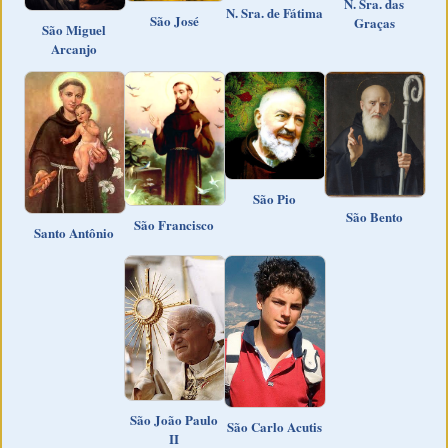
N. Sra. das
N. Sra. de Fátima
São José
Graças
São Miguel
Arcanjo
São Pio
São Bento
São Francisco
Santo Antônio
São João Paulo
São Carlo Acutis
II