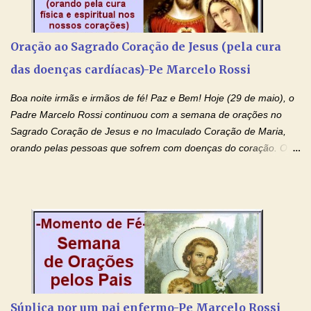
possamos nos livrar de toda opressão diabólica que possa estar
prejudicando a nossa família. Peço também que atenda, em
especial, este pedido que agora faço na Sua presença:
Oração ao Sagrado Coração de Jesus (pela cura
(apresente aqui o seu pedido...) Eu, desde já, agradeço de
das doenças cardíacas)-Pe Marcelo Rossi
coração, confiante que o Senhor me atenderá. Eu louvo o Pai por
ter nos dado o Senhor, Jesus, como presente de Páscoa. eu
Boa noite irmãs e irmãos de fé! Paz e Bem! Hoje (29 de maio), o
agradeço de coração ao Espíri...
Padre Marcelo Rossi continuou com a semana de orações no
Sagrado Coração de Jesus e no Imaculado Coração de Maria,
orando pelas pessoas que sofrem com doenças do coração. O
Padre rezou a Oração ao Sagrado Coração de Jesus e colocou
no Facebook a mesma oração em formato de papiro e cin co
maravilhosos cartões que coloquei aqui para vocês. Não perca
esta abençoada semana de orações no programa de rádio
Momento de Fé, vamos juntos formar uma forte corrente de
orações com o Padre Marcelo. Não desista do milagre, da cura;
tenha fé, creia firmemente e ore incessantemente até que o
Kairós aconteça em sua vida. Fique no Amor Ágape de Jesus e
no Amor Materno de Nossa Senhora. Adriana-Devoção e Fé
Súplica por um pai enfermo-Pe Marcelo Rossi