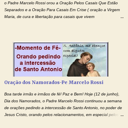
o Padre Marcelo Rossi orou a Oração Pelos Casais Que Estão
Separados e a Oração Para Casais Em Crise ( oração a Virgem
Maria, de cura e libertação para casais que vivem
relacionamentos conturbados, não conseguem firmar namoro,
noivado e tem dificuldade em encontrar o seu marido, a sua
esposa) . O padre continua com a semana especial de orações
no programa de rádio Momento de Fé, pela cura dos
relacionamentos. Seu relacionamento está doente? Você está
sofrendo? Então ouça o Momento de Fé e entre nesta corrente
de orações abençoadas, d eixe o Amor Ágape de Jesus curar e
restaurar você e seu relacionamento. Adriana-Devoção e Fé
Oração Pelos Casais Que Estão Separados Casais que estão
Oração dos Namorados-Pe Marcelo Rossi
separados, devido ao envolvimento de outras pessoas no
relacionamento e que minaram, espiritualmente, a relação do
Boa tarde irmãs e irmãos de fé! Paz e Bem! Hoje (12 de junho),
casal. Vamos orar (coloque o seu esposo ou esposa diante de
Dia dos Namorados, o Padre Marcelo Rossi continuou a semana
Deus). "Senhor Jesus, restaura os laços ...
de orações pedindo a intercessão de Santo Antonio, no poder de
Jesus Cristo, orando pelos relacionamentos, em especial pelos
namorados . O Padre rezou a Oração dos Namorados e colocou