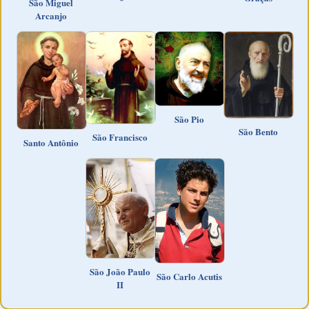
São Miguel
Arcanjo
São Pio
São Bento
São Francisco
Santo Antônio
São João Paulo
São Carlo Acutis
II