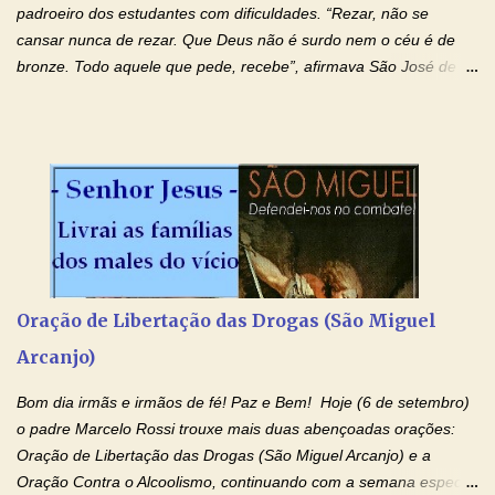
padroeiro dos estudantes com dificuldades. “Rezar, não se
cansar nunca de rezar. Que Deus não é surdo nem o céu é de
bronze. Todo aquele que pede, recebe”, afirmava São José de
Cupertino, o franciscano que não era bom nos estudos, mas que
se tornou padroeiro dos estudantes. [a] 1 - Oração São José de
Cupertino Querido São José de Cupertino, purifica o meu
coração, transforma-o e o faz semelhante ao teu. Infunde em
mim o teu fervor, a tua sabedoria e a tua fé. Mostra tua bondade,
ajudando-me e eu me esforçarei para imitar tuas virtudes.
Glória… Amável protetor meu, o estudo geralmente é difícil, duro
e entediante para mim. Tu podes deixar tudo isso mais fácil e
agradável. Espera somente meu chamado. Eu te prometo um
Oração de Libertação das Drogas (São Miguel
esforço maior em meus estudos e uma vida mais digna de tua
Arcanjo)
santidade. Glória… Deus, que quiseste atrair tudo a teu unigênito
Filho, que foi crucificado, permite que, pelos méritos e exemplos
Bom dia irmãs e irmãos de fé! Paz e Bem! Hoje (6 de setembro)
de te...
o padre Marcelo Rossi trouxe mais duas abençoadas orações:
Oração de Libertação das Drogas (São Miguel Arcanjo) e a
Oração Contra o Alcoolismo, continuando com a semana especial