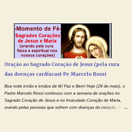
de orações para cura dos vícios. Todos são capazes de se
libertar deste mal, bastar ter fé, acreditar verdadeiramente e
entregar a vida totalmente nas mãos de Jesus. Deixe o amor
Ágape de nosso Pai Santo - Jesus - te curar, deixe nossa
Mãezinha do Céu - Maria - te proteger com Seu divino manto.
Não desista, Jesus irá curar todas suas feridas, Creia! Adriana-
Devoção e Fé Oração de Libertação das Drogas (São Miguel
Arcanjo) "Senhor, Pai Eterno, em Nome de Teu Filho Jesus,
Nosso Senhor Jesus Cristo, concedei a vida a todos aqueles que
Oração ao Sagrado Coração de Jesus (pela cura
se encontram encarcerados em um vício, escravos de alguma
das doenças cardíacas)-Pe Marcelo Rossi
droga. Senhor, Pai Poderoso e cheio de Misericórdia, na
autoridade do Nome de Jesus libertai da escravidão do vício das
Boa noite irmãs e irmãos de fé! Paz e Bem! Hoje (29 de maio), o
drogas, c...
Padre Marcelo Rossi continuou com a semana de orações no
Sagrado Coração de Jesus e no Imaculado Coração de Maria,
orando pelas pessoas que sofrem com doenças do coração. O
Padre rezou a Oração ao Sagrado Coração de Jesus e colocou
no Facebook a mesma oração em formato de papiro e cin co
maravilhosos cartões que coloquei aqui para vocês. Não perca