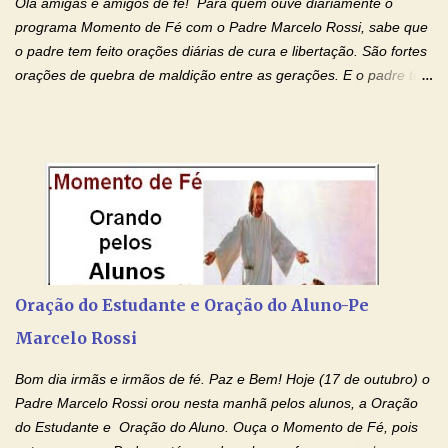
Olá amigas e amigos de fé! Para quem ouve diariamente o
programa Momento de Fé com o Padre Marcelo Rossi, sabe que
o padre tem feito orações diárias de cura e libertação. São fortes
orações de quebra de maldição entre as gerações. E o padre tem
deixado as orações no facebook dele, mas como sei que muitas
pessoas não tem facebook, então resolvi copiar as orações e
colocar aqui no Blog. Espero que ajude quem estava procurando
por estas valiosas orações. Tenham um lindo fim de semana na
paz de Jesus Cristo e no amor de Maria Santíssima. Adriana-
Devoção e Fé Clique para acessar: Facebook Padre Marcelo
Rossi Site Padre Marcelo Rossi (para ouvir o Momento de Fé)
Tocai, Cura! E Restaura! "Jesus, no poder de Seu Nome, peço
agora que as águas do meu batismo fluam para trás através das
Oração do Estudante e Oração do Aluno-Pe
gerações, através de todas as raízes da minha árvore
Marcelo Rossi
genealógica. Que o Sangue de Jesus, purificador e vivificante,
flua através de todas as gerações: primeira...
Bom dia irmãs e irmãos de fé. Paz e Bem! Hoje (17 de outubro) o
Padre Marcelo Rossi orou nesta manhã pelos alunos, a Oração
do Estudante e Oração do Aluno. Ouça o Momento de Fé, pois