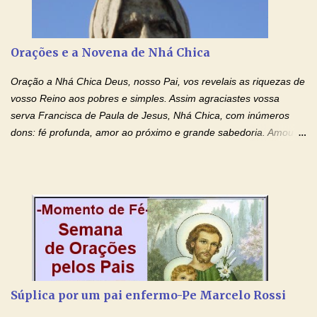
possamos nos livrar de toda opressão diabólica que possa estar
prejudicando a nossa família. Peço também que atenda, em
especial, este pedido que agora faço na Sua presença:
Orações e a Novena de Nhá Chica
(apresente aqui o seu pedido...) Eu, desde já, agradeço de
coração, confiante que o Senhor me atenderá. Eu louvo o Pai por
Oração a Nhá Chica Deus, nosso Pai, vos revelais as riquezas de
ter nos dado o Senhor, Jesus, como presente de Páscoa. eu
vosso Reino aos pobres e simples. Assim agraciastes vossa
agradeço de coração ao Espíri...
serva Francisca de Paula de Jesus, Nhá Chica, com inúmeros
dons: fé profunda, amor ao próximo e grande sabedoria. Amou a
Igreja e manteve uma terna devoção à Imaculada Conceição. Por
sua intercessão, concedei-nos a graça de que precisamos….. E
dai-nos a alegria de vê-la elevada à honra dos altares. Por nosso
Senhor Jesus Cristo, vosso Filho, na unidade do Espírito Santo.
Amém. Novena a Nhá Chica (Oração para obter os favores
celestiais através da intercessão da Serva de Deus Nhá Chica)
(Rezar durante nove dias seguidos ou intercalados) Nhá Chica,
recorro a vós como intercessora entre a Bondade Divina e as
necessidades humanas. Peço-vos, como favor espiritual, que
Súplica por um pai enfermo-Pe Marcelo Rossi
entregueis nas mãos do Santíssimo o meu pedido urgente (Fazer