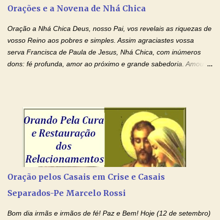
peço somente por mim, mas também por todos aqueles que mais
Orações e a Novena de Nhá Chica
amo. Nós precisamos desesperadamente de cura física e
espiritual, através do toque consolador de tuas Mãos
Oração a Nhá Chica Deus, nosso Pai, vos revelais as riquezas de
ensanguentadas e infinitamente poderosas. Eu reconheço,
vosso Reino aos pobres e simples. Assim agraciastes vossa
apesar de toda a minha limitação e da infinidade dos meus ...
serva Francisca de Paula de Jesus, Nhá Chica, com inúmeros
dons: fé profunda, amor ao próximo e grande sabedoria. Amou a
Igreja e manteve uma terna devoção à Imaculada Conceição. Por
sua intercessão, concedei-nos a graça de que precisamos….. E
dai-nos a alegria de vê-la elevada à honra dos altares. Por nosso
Senhor Jesus Cristo, vosso Filho, na unidade do Espírito Santo.
Amém. Novena a Nhá Chica (Oração para obter os favores
celestiais através da intercessão da Serva de Deus Nhá Chica)
(Rezar durante nove dias seguidos ou intercalados) Nhá Chica,
recorro a vós como intercessora entre a Bondade Divina e as
necessidades humanas. Peço-vos, como favor espiritual, que
Oração pelos Casais em Crise e Casais
entregueis nas mãos do Santíssimo o meu pedido urgente (Fazer
Separados-Pe Marcelo Rossi
o pedido). Acolhei, Nhá Chica, no vosso coração bondoso as
minhas necessidades e amparai-me nesta oração (Fazer o ...
Bom dia irmãs e irmãos de fé! Paz e Bem! Hoje (12 de setembro)