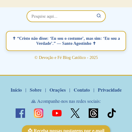
no Facebook a mesma oração em formato de papiro e cin co
maravilhosos cartões que coloquei aqui para vocês. Não perca
esta abençoada semana no Momento de Fé do Padre Marcelo,
vamos juntos formar esta forte corrente de orações. Você que
está sonhando em encontrar um companheiro(a), um amor
verdadeiro, ou que está com problemas no relacionamento
✝ “Cristo não disse: ‘Eu sou o costume’, mas sim: ‘Eu sou a
amoroso, creia na poderosa intercessão deste santo amigo:
Verdade’.” — Santo Agostinho ✝
Santo Antonio! Tenha fé, não desista, pois ele intercede por nós
junto a Jesus! Fique no Amor Ágape de Jesus e no Amor Materno
© Devoção e Fé Blog Católico - 2025
de Nossa Senhora. Adriana-Devoção e Fé Mensagem do Padre
Marcelo Rossi por E-mail: Amados!! Nesta quarta feira, orando
com o pod...
Início
Sobre
Orações
Contato
Privacidade
|
|
|
|
🙏 Acompanhe-nos nas redes sociais:
📩 Receba nossas postagens por e-mail