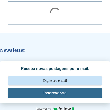
C
o
m
e
n
t
Newsletter
á
r
i
Receba novas postagens por e-mail:
o
s
Inscrever-se
Powered by