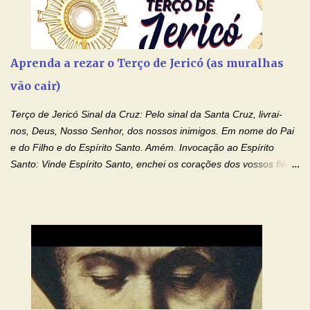
Aprenda a rezar o Terço de Jericó (as muralhas
vão cair)
Terço de Jericó Sinal da Cruz: Pelo sinal da Santa Cruz, livrai-
nos, Deus, Nosso Senhor, dos nossos inimigos. Em nome do Pai
e do Filho e do Espírito Santo. Amém. Invocação ao Espírito
Santo: Vinde Espírito Santo, enchei os corações dos vossos fiéis
e acendei neles o fogo do vosso amor. Enviai o vosso Espírito e
tudo será criado. E renovareis a face da terra. Oremos: Ó Deus,
que instruístes os corações dos vossos fiéis com a luz do Espírito
Santo, fazei que apreciemos retamente todas as coisas segundo
o mesmo Espírito e gozemos sempre da sua consolação. Por
Cristo, Senhor Nosso. Amém. Creio: Creio em Deus Pai Todo-
Poderoso, Criador do céu e da terra; e em Jesus Cristo, seu
único Filho, nosso Senhor; que foi concebido pelo poder do Espí­