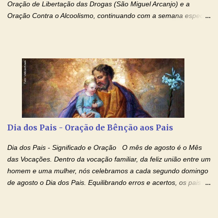
Oração de Libertação das Drogas (São Miguel Arcanjo) e a
Oração Contra o Alcoolismo, continuando com a semana especial
de orações para cura dos vícios. Todos são capazes de se
libertar deste mal, bastar ter fé, acreditar verdadeiramente e
entregar a vida totalmente nas mãos de Jesus. Deixe o amor
Ágape de nosso Pai Santo - Jesus - te curar, deixe nossa
Mãezinha do Céu - Maria - te proteger com Seu divino manto.
Não desista, Jesus irá curar todas suas feridas, Creia! Adriana-
Devoção e Fé Oração de Libertação das Drogas (São Miguel
Arcanjo) "Senhor, Pai Eterno, em Nome de Teu Filho Jesus,
Nosso Senhor Jesus Cristo, concedei a vida a todos aqueles que
Dia dos Pais - Oração de Bênção aos Pais
se encontram encarcerados em um vício, escravos de alguma
droga. Senhor, Pai Poderoso e cheio de Misericórdia, na
Dia dos Pais - Significado e Oração O mês de agosto é o Mês
autoridade do Nome de Jesus libertai da escravidão do vício das
das Vocações. Dentro da vocação familiar, da feliz união entre um
drogas, c...
homem e uma mulher, nós celebramos a cada segundo domingo
de agosto o Dia dos Pais. Equilibrando erros e acertos, os pais
têm um papel importante na formação do caráter e no decorrer
da vida dos filhos. Os pais acompanham seu crescimento, seu
desenvolvimento intelectual e se esforçam para dar aos filhos,