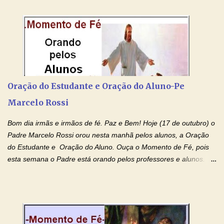
colocar aqui no Blog. Espero que ajude quem estava procurando
por estas valiosas orações. Tenham um lindo fim de semana na
paz de Jesus Cristo e no amor de Maria Santíssima. Adriana-
Devoção e Fé Clique para acessar: Facebook Padre Marcelo
Rossi Site Padre Marcelo Rossi (para ouvir o Momento de Fé)
Tocai, Cura! E Restaura! "Jesus, no poder de Seu Nome, peço
agora que as águas do meu batismo fluam para trás através das
Oração do Estudante e Oração do Aluno-Pe
gerações, através de todas as raízes da minha árvore
Marcelo Rossi
genealógica. Que o Sangue de Jesus, purificador e vivificante,
flua através de todas as gerações: primeira...
Bom dia irmãs e irmãos de fé. Paz e Bem! Hoje (17 de outubro) o
Padre Marcelo Rossi orou nesta manhã pelos alunos, a Oração
do Estudante e Oração do Aluno. Ouça o Momento de Fé, pois
esta semana o Padre está orando pelos professores e alunos.
Você que está em semana de provas, que está estudando para
concursos, vestibulares, para o Enem; além de estudar, se
prepare também orando para permancer tranquilo, pronto
intelectualmente e espiritualmente para o dia da prova. Confie no
amor Ágape de Jesus e no amor materno de Nossa Senhora.