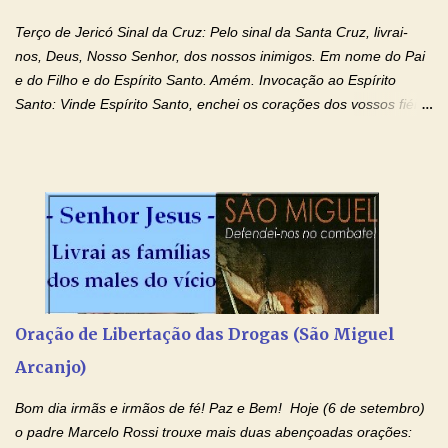
Terço de Jericó Sinal da Cruz: Pelo sinal da Santa Cruz, livrai-
nos, Deus, Nosso Senhor, dos nossos inimigos. Em nome do Pai
e do Filho e do Espírito Santo. Amém. Invocação ao Espírito
Santo: Vinde Espírito Santo, enchei os corações dos vossos fiéis
e acendei neles o fogo do vosso amor. Enviai o vosso Espírito e
tudo será criado. E renovareis a face da terra. Oremos: Ó Deus,
que instruístes os corações dos vossos fiéis com a luz do Espírito
Santo, fazei que apreciemos retamente todas as coisas segundo
o mesmo Espírito e gozemos sempre da sua consolação. Por
Cristo, Senhor Nosso. Amém. Creio: Creio em Deus Pai Todo-
Poderoso, Criador do céu e da terra; e em Jesus Cristo, seu
único Filho, nosso Senhor; que foi concebido pelo poder do Espí­
rito Santo; nasceu da Virgem Maria, padeceu sob Pôncio Pilatos,
Oração de Libertação das Drogas (São Miguel
foi crucificado, morto e sepultado. Desceu à mansão dos mortos;
Arcanjo)
ressuscitou ao terceiro dia; subiu aos céus, está sentado à direita
de Deus Pai todo-poderoso, donde há de vir a julgar os v...
Bom dia irmãs e irmãos de fé! Paz e Bem! Hoje (6 de setembro)
o padre Marcelo Rossi trouxe mais duas abençoadas orações: