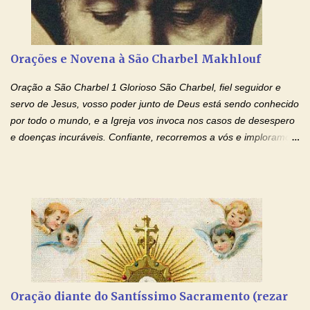
Glória… Amável protetor meu, o estudo geralmente é difícil, duro
e entediante para mim. Tu podes deixar tudo isso mais fácil e
agradável. Espera somente meu chamado. Eu te prometo um
Orações e Novena à São Charbel Makhlouf
esforço maior em meus estudos e uma vida mais digna de tua
santidade. Glória… Deus, que quiseste atrair tudo a teu unigênito
Oração a São Charbel 1 Glorioso São Charbel, fiel seguidor e
Filho, que foi crucificado, permite que, pelos méritos e exemplos
servo de Jesus, vosso poder junto de Deus está sendo conhecido
de te...
por todo o mundo, e a Igreja vos invoca nos casos de desespero
e doenças incuráveis. Confiante, recorremos a vós e imploramos
o vosso auxílio no transe difícil em que nos encontramos.
Concedei-nos a graça, juntamente com todas as que
necessitamos, dando-nos saúde para o corpo e para a alma.
Queremos sempre lembrar-nos deste favor, da vossa intercessão
e invocar-vos como nosso patrono, para maior glória de Deus e o
bem de nossas almas. São Charbel! Rogai por Nós e por todos
aqueles que invocam o vosso nome e auxílio. Amén. Oração 2 Ó
Deus, admirável em Vossos Santos, Vós que inspirastes a São
Charbel seguir o caminho da perfeição, lhe concedestes a graça
Oração diante do Santíssimo Sacramento (rezar
e a força para fazer triunfar, na sua vida, o heroísmo das virtudes