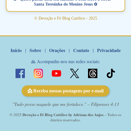
amoroso, creia na poderosa intercessão deste santo amigo:
Santa Teresinha do Menino Jesus ✿
Santo Antonio! Tenha fé, não desista, pois ele intercede por nós
junto a Jesus! Fique no Amor Ágape de Jesus e no Amor Materno
© Devoção e Fé Blog Católico - 2025
de Nossa Senhora. Adriana-Devoção e Fé Mensagem do Padre
Marcelo Rossi por E-mail: Amados!! Nesta quarta feira, orando
com o pod...
Início
Sobre
Orações
Contato
Privacidade
|
|
|
|
🙏 Acompanhe-nos nas redes sociais:
📩 Receba nossas postagens por e-mail
"Tudo posso naquele que me fortalece." – Filipenses 4:13
Devoção e Fé Blog Católico by Adriana dos Anjos
© 2025
– Todos os
direitos reservados.