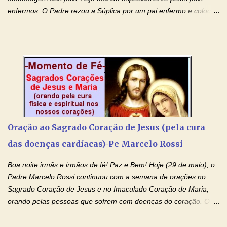
enfermos. O Padre rezou a Súplica por um pai enfermo e colocou
no Facebook a mesma oração em formato de papiro e cin co
maravilhosos cartões que coloquei aqui para vocês. Tenha uma
iluminada semana no Amor Ágape de Jesus e no Amor Materno
de Nossa Senhora. Adriana dos Anjos-Devoção e Fé Mensagem
do Padre Marcelo Rossi por E-mail e Facebook: Como foi
anunciado ontem, entramos em uma semana de homenagens
aos nossos pais. Hoje nossas orações serão focadas nos pais
que não se encontram bem de saúde, OS PAIS ENFERMOS!
Amados, durante toda esta semana vamos orar pelos nossos
Oração ao Sagrado Coração de Jesus (pela cura
pais. Vamos dedicar um dia para os pais mais idosos, pais que
das doenças cardíacas)-Pe Marcelo Rossi
estão doentes, pais que estão longe dos filhos, pais que já são
falecidos, pais que tem problemas com vícios, enfim, vamos orar
Boa noite irmãs e irmãos de fé! Paz e Bem! Hoje (29 de maio), o
para todos os pais. Hoje vamos d...
Padre Marcelo Rossi continuou com a semana de orações no
Sagrado Coração de Jesus e no Imaculado Coração de Maria,
orando pelas pessoas que sofrem com doenças do coração. O
Padre rezou a Oração ao Sagrado Coração de Jesus e colocou
no Facebook a mesma oração em formato de papiro e cin co