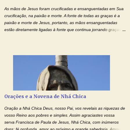
injustiça, mas regozija-se com a verdade. T...
As mãos de Jesus foram crucificadas e ensanguentadas em Sua
crucificação, na paixão e morte. A fonte de todas as graças é a
paixão e morte de Jesus, portanto, as mãos ensanguentadas
estão diretamente ligadas à fonte que continua jorrando graças
sobre graças. Oração para Pedir o Poder das Mãos
Ensanguentadas de Jesus (cura física e espiritual) "Cura-me,
Senhor Jesus! Jesus, coloca Tuas Mãos benditas,
ensanguentadas, chagadas e abertas, sobre mim, neste
momento. Sinto-me completamente sem forças para prosseguir,
carregando as minhas cruzes. Preciso que a força e o poder de
Tuas Mãos, que suportaram a mais profunda dor ao serem
pregadas na Cruz, reergam-me e curem-me agora. Jesus, não
peço somente por mim, mas também por todos aqueles que mais
Orações e a Novena de Nhá Chica
amo. Nós precisamos desesperadamente de cura física e
espiritual, através do toque consolador de tuas Mãos
Oração a Nhá Chica Deus, nosso Pai, vos revelais as riquezas de
ensanguentadas e infinitamente poderosas. Eu reconheço,
vosso Reino aos pobres e simples. Assim agraciastes vossa
apesar de toda a minha limitação e da infinidade dos meus ...
serva Francisca de Paula de Jesus, Nhá Chica, com inúmeros
dons: fé profunda, amor ao próximo e grande sabedoria. Amou a