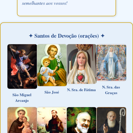
semelhantes aos vossos!
✦ Santos de Devoção (orações) ✦
N. Sra. das
N. Sra. de Fátima
São José
Graças
São Miguel
Arcanjo