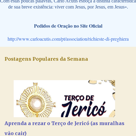
Com estas poucas palavras, Carlo Acutis esboça a distinta característica
de sua breve existência: viver com Jesus, por Jesus, em Jesus».
Pedidos de Oração no Site Oficial
http://www.carloacutis.com/pt/association/richieste-di-preghiera
Postagens Populares da Semana
Aprenda a rezar o Terço de Jericó (as muralhas
vão cair)