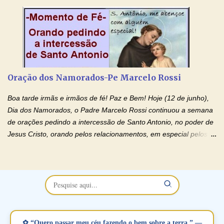
no programa de rádio Momento de Fé, pela cura dos
relacionamentos. Seu relacionamento está doente? Você está
sofrendo? Então ouça o Momento de Fé e entre nesta corrente
de orações abençoadas, d eixe o Amor Ágape de Jesus curar e
restaurar você e seu relacionamento. Adriana-Devoção e Fé
Oração Pelos Casais Que Estão Separados Casais que estão
Oração dos Namorados-Pe Marcelo Rossi
separados, devido ao envolvimento de outras pessoas no
relacionamento e que minaram, espiritualmente, a relação do
Boa tarde irmãs e irmãos de fé! Paz e Bem! Hoje (12 de junho),
casal. Vamos orar (coloque o seu esposo ou esposa diante de
Dia dos Namorados, o Padre Marcelo Rossi continuou a semana
Deus). "Senhor Jesus, restaura os laços ...
de orações pedindo a intercessão de Santo Antonio, no poder de
Jesus Cristo, orando pelos relacionamentos, em especial pelos
namorados . O Padre rezou a Oração dos Namorados e colocou
no Facebook a mesma oração em formato de papiro e cin co
maravilhosos cartões que coloquei aqui para vocês. Não perca
esta abençoada semana no Momento de Fé do Padre Marcelo,
vamos juntos formar esta forte corrente de orações. Você que
está sonhando em encontrar um companheiro(a), um amor
verdadeiro, ou que está com problemas no relacionamento
✿ “Quero passar meu céu fazendo o bem sobre a terra.” —