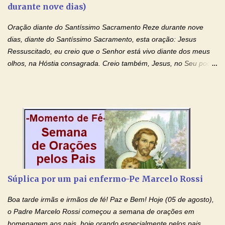
durante nove dias)
monásticas: a obediência, a castidade e a voluntária pobreza, e
manifestastes o poder de sua intercessão por numerosos
Oração diante do Santíssimo Sacramento Reze durante nove
milagres e gra...
dias, diante do Santíssimo Sacramento, esta oração: Jesus
Ressuscitado, eu creio que o Senhor está vivo diante dos meus
olhos, na Hóstia consagrada. Creio também, Jesus, no Seu poder
contra toda espécie de mal, porque o Senhor venceu, pela sua
Morte e Ressurreição, o pecado e a morte. Seu preciosíssimo
Sangue derramado cruz estpa presente na Hóstia Santa. Eu
creio, Jesus, e clamo que este Sangue seja agora derramado
sobre mim e sobre todos os meus familiares. Eu peço, Senhor
Jesus, que, pelo poder libertador e salvítico deste Sangue,
possamos nos livrar de toda opressão diabólica que possa estar
prejudicando a nossa família. Peço também que atenda, em
especial, este pedido que agora faço na Sua presença:
Súplica por um pai enfermo-Pe Marcelo Rossi
(apresente aqui o seu pedido...) Eu, desde já, agradeço de
coração, confiante que o Senhor me atenderá. Eu louvo o Pai por
Boa tarde irmãs e irmãos de fé! Paz e Bem! Hoje (05 de agosto),
ter nos dado o Senhor, Jesus, como presente de Páscoa. eu
o Padre Marcelo Rossi começou a semana de orações em
agradeço de coração ao Espíri...
homenagem aos pais, hoje orando especialmente pelos pais