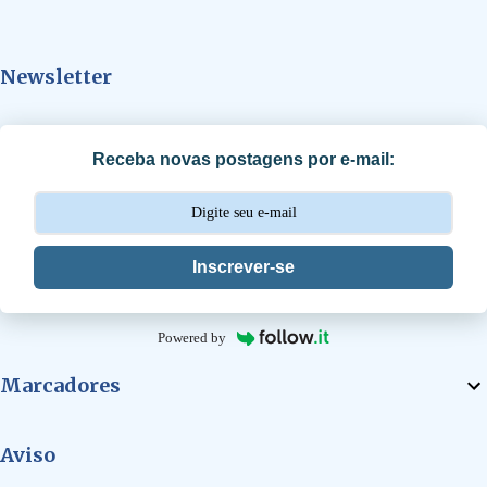
n
t
Newsletter
á
r
i
Receba novas postagens por e-mail:
o
s
Inscrever-se
Powered by
Marcadores
Aviso