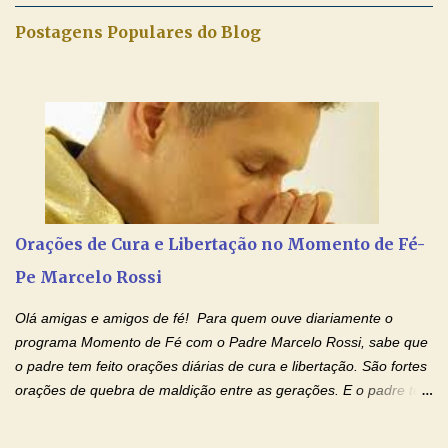
maravilhosos cartões que coloquei aqui para vocês. Não perca
Postagens Populares do Blog
esta abençoada semana de orações no programa de rádio
Momento de Fé, vamos juntos formar uma forte corrente de
orações com o Padre Marcelo. Não desista do milagre, da cura;
tenha fé, creia firmemente e ore incessantemente até que o
Kairós aconteça em sua vida. Fique no Amor Ágape de Jesus e
no Amor Materno de Nossa Senhora. Adriana-Devoção e Fé
Mensagem do Padre Marcelo Rossi por E-mail: Amados!! Nesta
quarta feira, vamos orar pelas pessoas que sofrem com as
doenças do coração, NO SAGRADO CORAÇÃO DE JESUS E NO
Orações de Cura e Libertação no Momento de Fé-
IMACULADO CORAÇÃO DE MAR...
Pe Marcelo Rossi
Olá amigas e amigos de fé! Para quem ouve diariamente o
programa Momento de Fé com o Padre Marcelo Rossi, sabe que
o padre tem feito orações diárias de cura e libertação. São fortes
orações de quebra de maldição entre as gerações. E o padre tem
deixado as orações no facebook dele, mas como sei que muitas
pessoas não tem facebook, então resolvi copiar as orações e