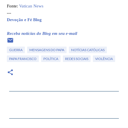
Fonte:
Vatican News
---
Devoção e Fé Blog
Receba notícias do Blog em seu e-mail
GUERRA
MENSAGENS DO PAPA
NOTÍCIAS CATÓLICAS
PAPA FRANCISCO
POLÍTICA
REDES SOCIAIS
VIOLÊNCIA
C
o
m
e