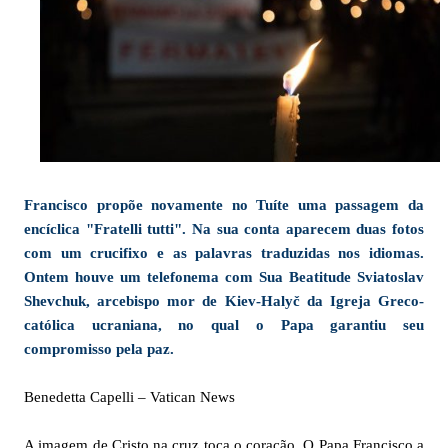
Francisco propõe novamente no Tuíte uma passagem da
encíclica "Fratelli tutti". Na sua conta aparecem duas fotos
com um crucifixo e as palavras traduzidas nos idiomas.
Ontem houve um telefonema com Sua Beatitude Sviatoslav
Shevchuk, arcebispo mor de Kiev-Halyč da Igreja Greco-
católica ucraniana, no qual o Papa garantiu seu
compromisso pela paz.
Benedetta Capelli – Vatican News
A imagem de Cristo na cruz toca o coração. O Papa Francisco a