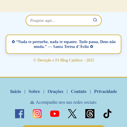
no Facebook a mesma oração em formato de papiro e cin co
maravilhosos cartões que coloquei aqui para vocês. Não perca
esta abençoada semana no Momento de Fé do Padre Marcelo,
vamos juntos formar esta forte corrente de orações. Você que
está sonhando em encontrar um companheiro(a), um amor
verdadeiro, ou que está com problemas no relacionamento
✿ “Nada te perturbe, nada te espante. Tudo passa, Deus não
amoroso, creia na poderosa intercessão deste santo amigo:
muda.” — Santa Teresa d’Ávila ✿
Santo Antonio! Tenha fé, não desista, pois ele intercede por nós
junto a Jesus! Fique no Amor Ágape de Jesus e no Amor Materno
© Devoção e Fé Blog Católico - 2025
de Nossa Senhora. Adriana-Devoção e Fé Mensagem do Padre
Marcelo Rossi por E-mail: Amados!! Nesta quarta feira, orando
com o pod...
Início
Sobre
Orações
Contato
Privacidade
|
|
|
|
🙏 Acompanhe-nos nas redes sociais: