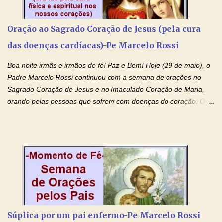
prejudicando a nossa família. Peço também que atenda, em
especial, este pedido que agora faço na Sua presença:
Oração ao Sagrado Coração de Jesus (pela cura
(apresente aqui o seu pedido...) Eu, desde já, agradeço de
das doenças cardíacas)-Pe Marcelo Rossi
coração, confiante que o Senhor me atenderá. Eu louvo o Pai por
ter nos dado o Senhor, Jesus, como presente de Páscoa. eu
Boa noite irmãs e irmãos de fé! Paz e Bem! Hoje (29 de maio), o
agradeço de coração ao Espíri...
Padre Marcelo Rossi continuou com a semana de orações no
Sagrado Coração de Jesus e no Imaculado Coração de Maria,
orando pelas pessoas que sofrem com doenças do coração. O
Padre rezou a Oração ao Sagrado Coração de Jesus e colocou
no Facebook a mesma oração em formato de papiro e cin co
maravilhosos cartões que coloquei aqui para vocês. Não perca
esta abençoada semana de orações no programa de rádio
Momento de Fé, vamos juntos formar uma forte corrente de
orações com o Padre Marcelo. Não desista do milagre, da cura;
tenha fé, creia firmemente e ore incessantemente até que o
Kairós aconteça em sua vida. Fique no Amor Ágape de Jesus e
no Amor Materno de Nossa Senhora. Adriana-Devoção e Fé
Súplica por um pai enfermo-Pe Marcelo Rossi
Mensagem do Padre Marcelo Rossi por E-mail: Amados!! Nesta