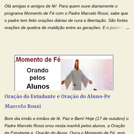
Olá amigas e amigos de fé! Para quem ouve diariamente o
programa Momento de Fé com o Padre Marcelo Rossi, sabe que
o padre tem feito orações diárias de cura e libertação. São fortes
orações de quebra de maldição entre as gerações. E o padre tem
deixado as orações no facebook dele, mas como sei que muitas
pessoas não tem facebook, então resolvi copiar as orações e
colocar aqui no Blog. Espero que ajude quem estava procurando
por estas valiosas orações. Tenham um lindo fim de semana na
paz de Jesus Cristo e no amor de Maria Santíssima. Adriana-
Devoção e Fé Clique para acessar: Facebook Padre Marcelo
Rossi Site Padre Marcelo Rossi (para ouvir o Momento de Fé)
Tocai, Cura! E Restaura! "Jesus, no poder de Seu Nome, peço
agora que as águas do meu batismo fluam para trás através das
Oração do Estudante e Oração do Aluno-Pe
gerações, através de todas as raízes da minha árvore
Marcelo Rossi
genealógica. Que o Sangue de Jesus, purificador e vivificante,
flua através de todas as gerações: primeira...
Bom dia irmãs e irmãos de fé. Paz e Bem! Hoje (17 de outubro) o
Padre Marcelo Rossi orou nesta manhã pelos alunos, a Oração
do Estudante e Oração do Aluno. Ouça o Momento de Fé, pois