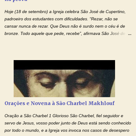
autoridade do Nome de Jesus libertai da escravidão do vício das
Hoje (18 de setembro) a Igreja celebra São José de Cupertino,
drogas, c...
padroeiro dos estudantes com dificuldades. “Rezar, não se
cansar nunca de rezar. Que Deus não é surdo nem o céu é de
bronze. Todo aquele que pede, recebe”, afirmava São José de
Cupertino, o franciscano que não era bom nos estudos, mas que
se tornou padroeiro dos estudantes. [a] 1 - Oração São José de
Cupertino Querido São José de Cupertino, purifica o meu
coração, transforma-o e o faz semelhante ao teu. Infunde em
mim o teu fervor, a tua sabedoria e a tua fé. Mostra tua bondade,
ajudando-me e eu me esforçarei para imitar tuas virtudes.
Glória… Amável protetor meu, o estudo geralmente é difícil, duro
e entediante para mim. Tu podes deixar tudo isso mais fácil e
agradável. Espera somente meu chamado. Eu te prometo um
Orações e Novena à São Charbel Makhlouf
esforço maior em meus estudos e uma vida mais digna de tua
santidade. Glória… Deus, que quiseste atrair tudo a teu unigênito
Oração a São Charbel 1 Glorioso São Charbel, fiel seguidor e
Filho, que foi crucificado, permite que, pelos méritos e exemplos
servo de Jesus, vosso poder junto de Deus está sendo conhecido
de te...
por todo o mundo, e a Igreja vos invoca nos casos de desespero