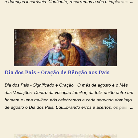
e doenças incuráveis. Confiante, recorremos a vós e imploramos
o vosso auxílio no transe difícil em que nos encontramos.
Concedei-nos a graça, juntamente com todas as que
necessitamos, dando-nos saúde para o corpo e para a alma.
Queremos sempre lembrar-nos deste favor, da vossa intercessão
e invocar-vos como nosso patrono, para maior glória de Deus e o
bem de nossas almas. São Charbel! Rogai por Nós e por todos
aqueles que invocam o vosso nome e auxílio. Amén. Oração 2 Ó
Deus, admirável em Vossos Santos, Vós que inspirastes a São
Charbel seguir o caminho da perfeição, lhe concedestes a graça
Dia dos Pais - Oração de Bênção aos Pais
e a força para fazer triunfar, na sua vida, o heroísmo das virtudes
monásticas: a obediência, a castidade e a voluntária pobreza, e
Dia dos Pais - Significado e Oração O mês de agosto é o Mês
manifestastes o poder de sua intercessão por numerosos
das Vocações. Dentro da vocação familiar, da feliz união entre um
milagres e gra...
homem e uma mulher, nós celebramos a cada segundo domingo
de agosto o Dia dos Pais. Equilibrando erros e acertos, os pais
têm um papel importante na formação do caráter e no decorrer
da vida dos filhos. Os pais acompanham seu crescimento, seu
desenvolvimento intelectual e se esforçam para dar aos filhos,
conforto, boa alimentação, educação de qualidade. E, em geral,