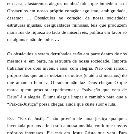
em casa, afastaremos alegres os obstáculos que impedem isso.
Obstáculos em nosso próprio coração: egoísmo, ambiguidade,
desamor … Obstáculos no coração de nossa sociedade:
estruturas injustas, desigualdades ruinosas, leis que produzem
monstros de riqueza ao lado de miseráveis, política em favor só
de alguns e não de todos …
Os obstáculos a serem derrubados estão em parte dentro de nós
mesmos e, em parte, na estrutura de nossa sociedade. Importa
trabalhar nos dois níveis, e isso, com alegria. Não com rancor,
próprio dos que antes odeiam os outros (e até a si mesmos) do
que amam o bem … O rancor não faz Deus chegar. O que
marca quem procura experimentar a “salvação que vem de
Deus” é a alegria. É uma alegria limpar o caminho para que a
“Paz-da-Justiça” possa chegar, ainda que custe suor e luta.
Essa “Paz-da-Justiça” não provém de uma justiça qualquer,
inventada por nós e feita sob a nossa medida, conforme nossos
próprios interesses. Ela está em Jesus Cristo que vem. Para