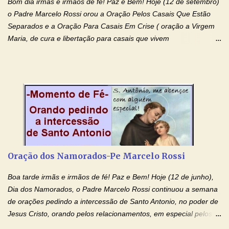
Bom dia irmãs e irmãos de fé! Paz e Bem! Hoje (12 de setembro)
o Padre Marcelo Rossi orou a Oração Pelos Casais Que Estão
Separados e a Oração Para Casais Em Crise ( oração a Virgem
Maria, de cura e libertação para casais que vivem
relacionamentos conturbados, não conseguem firmar namoro,
noivado e tem dificuldade em encontrar o seu marido, a sua
esposa) . O padre continua com a semana especial de orações
no programa de rádio Momento de Fé, pela cura dos
relacionamentos. Seu relacionamento está doente? Você está
sofrendo? Então ouça o Momento de Fé e entre nesta corrente
de orações abençoadas, d eixe o Amor Ágape de Jesus curar e
restaurar você e seu relacionamento. Adriana-Devoção e Fé
Oração Pelos Casais Que Estão Separados Casais que estão
Oração dos Namorados-Pe Marcelo Rossi
separados, devido ao envolvimento de outras pessoas no
relacionamento e que minaram, espiritualmente, a relação do
Boa tarde irmãs e irmãos de fé! Paz e Bem! Hoje (12 de junho),
casal. Vamos orar (coloque o seu esposo ou esposa diante de
Dia dos Namorados, o Padre Marcelo Rossi continuou a semana
Deus). "Senhor Jesus, restaura os laços ...
de orações pedindo a intercessão de Santo Antonio, no poder de
Jesus Cristo, orando pelos relacionamentos, em especial pelos
namorados . O Padre rezou a Oração dos Namorados e colocou