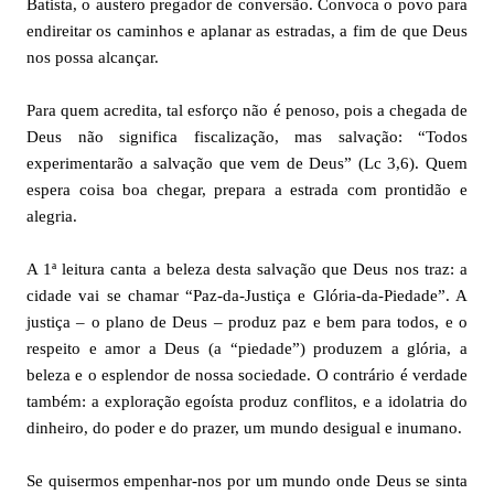
Batista, o austero pregador de conversão. Convoca o povo para
endireitar os caminhos e aplanar as estradas, a fim de que Deus
nos possa alcançar.
Para quem acredita, tal esforço não é penoso, pois a chegada de
Deus não significa fiscalização, mas salvação: “Todos
experimentarão a salvação que vem de Deus” (Lc 3,6). Quem
espera coisa boa chegar, prepara a estrada com prontidão e
alegria.
A 1ª leitura canta a beleza desta salvação que Deus nos traz: a
cidade vai se chamar “Paz-da-Justiça e Glória-da-Piedade”. A
justiça – o plano de Deus – produz paz e bem para todos, e o
respeito e amor a Deus (a “piedade”) produzem a glória, a
beleza e o esplendor de nossa sociedade. O contrário é verdade
também: a exploração egoísta produz conflitos, e a idolatria do
dinheiro, do poder e do prazer, um mundo desigual e inumano.
Se quisermos empenhar-nos por um mundo onde Deus se sinta