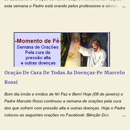
esta semana o Padre está orando pelos professores e alunos.
Você que está em semana de provas, que está estudando para
concursos, vestibulares, para o Enem; além de estudar, se
prepare também orando para permancer tranquilo, pronto
intelectualmente e espiritualmente para o dia da prova. Confie no
amor Ágape de Jesus e no amor materno de Nossa Senhora.
Fique com a paz de Jesus e o amor de Maria! Adriana-Devoção e
Fé Oração do Estudante I Senhor, eu sou estudante, e por sinal,
inteligente. Prova isto é o fato de eu estar aqui, conversando com
o Senhor. Obrigado pelo dom da inteligência e pela possibilidade
Oração De Cura De Todas As Doenças-Pe Marcelo
de estudar. Mas, como o Senhor sabe, a vida de estudante nem
Rossi
sempre é fácil. A rotina cansa e o aprender exige uma série de
renúncias: o meu cinema, o meu jogo pr...
Bom dia irmãs e irmãos de fé! Paz e Bem! Hoje (08 de janeiro) o
Padre Marcelo Rossi continuou a semana de orações pela cura
dos que sofrem com pressão alta e outras doenças. Hoje o Padre
colocou as seguintes orações no Facebook: Bênção Dos
Enfermos , Oração De Cura De Todas As Doenças e Oração À
Nossa Senhora Da Saúde II . Que Deus abençoe vocês. Fiquem