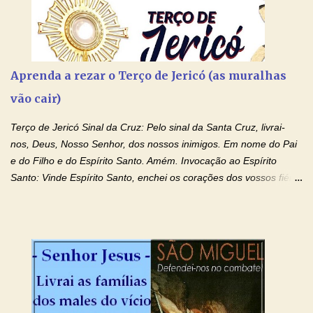
Aprenda a rezar o Terço de Jericó (as muralhas
vão cair)
Terço de Jericó Sinal da Cruz: Pelo sinal da Santa Cruz, livrai-
nos, Deus, Nosso Senhor, dos nossos inimigos. Em nome do Pai
e do Filho e do Espírito Santo. Amém. Invocação ao Espírito
Santo: Vinde Espírito Santo, enchei os corações dos vossos fiéis
e acendei neles o fogo do vosso amor. Enviai o vosso Espírito e
tudo será criado. E renovareis a face da terra. Oremos: Ó Deus,
que instruístes os corações dos vossos fiéis com a luz do Espírito
Santo, fazei que apreciemos retamente todas as coisas segundo
o mesmo Espírito e gozemos sempre da sua consolação. Por
Cristo, Senhor Nosso. Amém. Creio: Creio em Deus Pai Todo-
Poderoso, Criador do céu e da terra; e em Jesus Cristo, seu
único Filho, nosso Senhor; que foi concebido pelo poder do Espí­