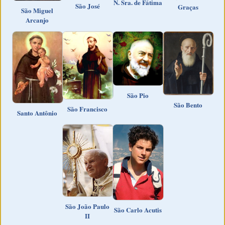
N. Sra. de Fátima
São José
Graças
São Miguel
Arcanjo
São Pio
São Bento
São Francisco
Santo Antônio
São João Paulo
São Carlo Acutis
II