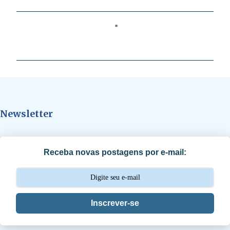
C
o
m
e
n
t
Newsletter
á
r
i
Receba novas postagens por e-mail:
o
s
Inscrever-se