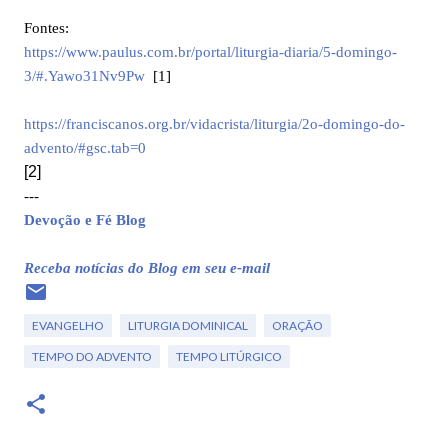
Fontes:
https://www.paulus.com.br/portal/liturgia-diaria/5-domingo-
3/#.Yawo31Nv9Pw
[1]
https://franciscanos.org.br/vidacrista/liturgia/2o-domingo-do-
advento/#gsc.tab=0
[2]
---
Devoção e Fé Blog
Receba notícias do Blog em seu e-mail
EVANGELHO
LITURGIA DOMINICAL
ORAÇÃO
TEMPO DO ADVENTO
TEMPO LITÚRGICO