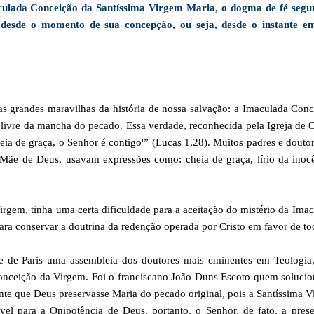
aculada Conceição da Santíssima Virgem Maria, o dogma de fé segu
desde o momento de sua concepção, ou seja, desde o instante e
das grandes maravilhas da história de nossa salvação: a Imaculada Con
i livre da mancha do pecado. Essa verdade, reconhecida pela Igreja de C
heia de graça, o Senhor é contigo'” (Lucas 1,28). Muitos padres e douto
, Mãe de Deus, usavam expressões como: cheia de graça, lírio da inoc
rgem, tinha uma certa dificuldade para a aceitação do mistério da Ima
ra conservar a doutrina da redenção operada por Cristo em favor de to
 de Paris uma assembleia dos doutores mais eminentes em Teologia,
Conceição da Virgem. Foi o franciscano João Duns Escoto quem soluci
te que Deus preservasse Maria do pecado original, pois a Santíssima 
ível para a Onipotência de Deus, portanto, o Senhor, de fato, a pres