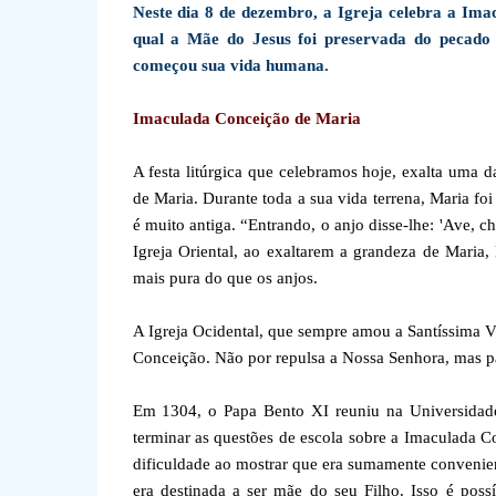
Neste dia 8 de dezembro, a Igreja celebra a Im
qual a Mãe do Jesus foi preservada do pecado 
começou sua vida humana.
Imaculada Conceição de Maria
A festa litúrgica que celebramos hoje, exalta uma 
de Maria. Durante toda a sua vida terrena, Maria fo
é muito antiga. “Entrando, o anjo disse-lhe: 'Ave, c
Igreja Oriental, ao exaltarem a grandeza de Maria
mais pura do que os anjos.
A Igreja Ocidental, que sempre amou a Santíssima Vi
Conceição. Não por repulsa a Nossa Senhora, mas pa
Em 1304, o Papa Bento XI reuniu na Universidade
terminar as questões de escola sobre a Imaculada 
dificuldade ao mostrar que era sumamente convenien
era destinada a ser mãe do seu Filho. Isso é poss