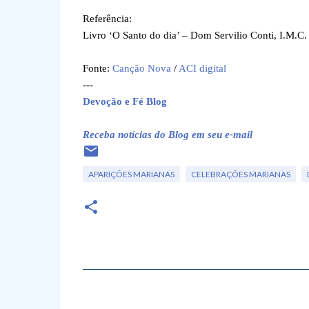
Referência:
Livro ‘O Santo do dia’ – Dom Servilio Conti, I.M.C.
Fonte:
Canção Nova
/
ACI digital
---
Devoção e Fé Blog
Receba notícias do Blog em seu e-mail
APARIÇÕES MARIANAS
CELEBRAÇÕES MARIANAS
C