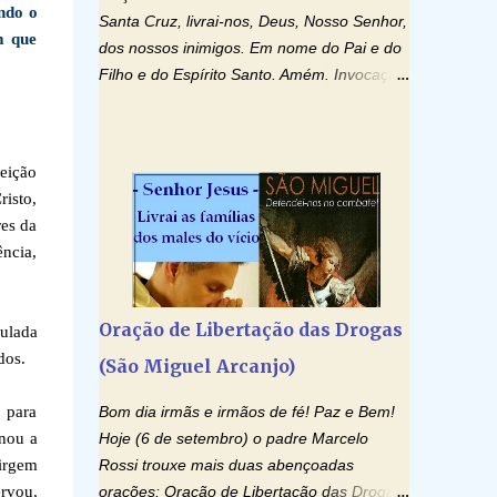
ndo o
Santa Cruz, livrai-nos, Deus, Nosso Senhor,
m que
dos nossos inimigos. Em nome do Pai e do
Filho e do Espírito Santo. Amém. Invocação
ao Espírito Santo: Vinde Espírito Santo,
enchei os corações dos vossos fiéis e
acendei neles o fogo do vosso amor. Enviai
ceição
o vosso Espírito e tudo será criado. E
risto,
renovareis a face da terra. Oremos: Ó
res da
Deus, que instruístes os corações dos
ência,
vossos fiéis com a luz do Espírito Santo,
fazei que apreciemos retamente todas as
coisas segundo o mesmo Espírito e
Oração de Libertação das Drogas
culada
gozemos sempre da sua consolação. Por
dos.
(São Miguel Arcanjo)
Cristo, Senhor Nosso. Amém. Creio: Creio
em Deus Pai Todo-Poderoso, Criador do
 para
Bom dia irmãs e irmãos de fé! Paz e Bem!
céu e da terra; e em Jesus Cristo, seu único
onou a
Hoje (6 de setembro) o padre Marcelo
Filho, nosso Senhor; que foi concebido pelo
Virgem
Rossi trouxe mais duas abençoadas
poder do Espí­rito Santo; nasceu da Virgem
ervou,
orações: Oração de Libertação das Drogas