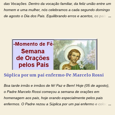
doenças do coração, NO SAGRADO CORAÇÃO DE JESUS E NO
das Vocações. Dentro da vocação familiar, da feliz união entre um
IMACULADO CORAÇÃO DE MAR...
homem e uma mulher, nós celebramos a cada segundo domingo
de agosto o Dia dos Pais. Equilibrando erros e acertos, os pais
têm um papel importante na formação do caráter e no decorrer
da vida dos filhos. Os pais acompanham seu crescimento, seu
desenvolvimento intelectual e se esforçam para dar aos filhos,
conforto, boa alimentação, educação de qualidade. E, em geral,
procuram orientá-los para que enfrentem o mundo, com suas
alegrias, com seus dissabores. Acompanham-nos em suas
vitórias, em seus fracassos, em suas lutas. É claro que há
exceções, mas essas exceções só confirmam uma regra porque
pais que não se preocupam com seus filhos não estão no seu
Súplica por um pai enfermo-Pe Marcelo Rossi
estado natural, normal. O mundo de hoje apresenta anomalias
absurdas. Temos notícia de pais que torturam seus filhos, que os
Boa tarde irmãs e irmãos de fé! Paz e Bem! Hoje (05 de agosto),
desrespeitam, que espancam ou matam a mãe na presença dos
o Padre Marcelo Rossi começou a semana de orações em
filhos. Mas isso não é o c...
homenagem aos pais, hoje orando especialmente pelos pais
enfermos. O Padre rezou a Súplica por um pai enfermo e colocou
no Facebook a mesma oração em formato de papiro e cin co