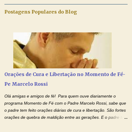
maravilhosos cartões que coloquei aqui para vocês. Tenha uma
iluminada semana no Amor Ágape de Jesus e no Amor Materno
Postagens Populares do Blog
de Nossa Senhora. Adriana dos Anjos-Devoção e Fé Mensagem
do Padre Marcelo Rossi por E-mail e Facebook: Como foi
anunciado ontem, entramos em uma semana de homenagens
aos nossos pais. Hoje nossas orações serão focadas nos pais
que não se encontram bem de saúde, OS PAIS ENFERMOS!
Amados, durante toda esta semana vamos orar pelos nossos
pais. Vamos dedicar um dia para os pais mais idosos, pais que
estão doentes, pais que estão longe dos filhos, pais que já são
falecidos, pais que tem problemas com vícios, enfim, vamos orar
Orações de Cura e Libertação no Momento de Fé-
para todos os pais. Hoje vamos d...
Pe Marcelo Rossi
Olá amigas e amigos de fé! Para quem ouve diariamente o
programa Momento de Fé com o Padre Marcelo Rossi, sabe que
o padre tem feito orações diárias de cura e libertação. São fortes
orações de quebra de maldição entre as gerações. E o padre tem
deixado as orações no facebook dele, mas como sei que muitas
pessoas não tem facebook, então resolvi copiar as orações e