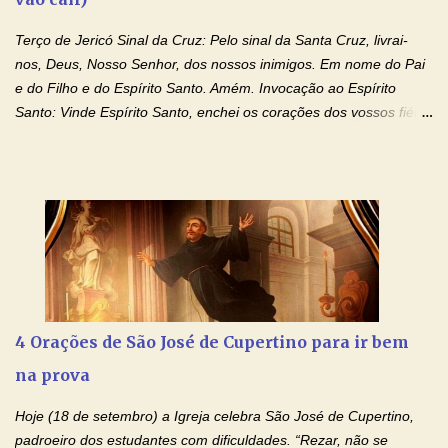
Terço de Jericó Sinal da Cruz: Pelo sinal da Santa Cruz, livrai-
nos, Deus, Nosso Senhor, dos nossos inimigos. Em nome do Pai
e do Filho e do Espírito Santo. Amém. Invocação ao Espírito
Santo: Vinde Espírito Santo, enchei os corações dos vossos fiéis
e acendei neles o fogo do vosso amor. Enviai o vosso Espírito e
tudo será criado. E renovareis a face da terra. Oremos: Ó Deus,
que instruístes os corações dos vossos fiéis com a luz do Espírito
Santo, fazei que apreciemos retamente todas as coisas segundo
o mesmo Espírito e gozemos sempre da sua consolação. Por
Cristo, Senhor Nosso. Amém. Creio: Creio em Deus Pai Todo-
Poderoso, Criador do céu e da terra; e em Jesus Cristo, seu
único Filho, nosso Senhor; que foi concebido pelo poder do Espí­
rito Santo; nasceu da Virgem Maria, padeceu sob Pôncio Pilatos,
4 Orações de São José de Cupertino para ir bem
foi crucificado, morto e sepultado. Desceu à mansão dos mortos;
na prova
ressuscitou ao terceiro dia; subiu aos céus, está sentado à direita
de Deus Pai todo-poderoso, donde há de vir a julgar os v...
Hoje (18 de setembro) a Igreja celebra São José de Cupertino,
padroeiro dos estudantes com dificuldades. “Rezar, não se