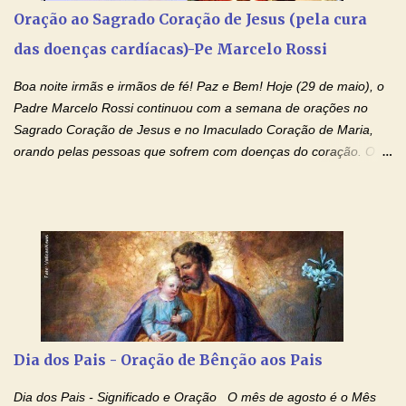
especial, este pedido que agora faço na Sua presença:
Oração ao Sagrado Coração de Jesus (pela cura
(apresente aqui o seu pedido...) Eu, desde já, agradeço de
das doenças cardíacas)-Pe Marcelo Rossi
coração, confiante que o Senhor me atenderá. Eu louvo o Pai por
ter nos dado o Senhor, Jesus, como presente de Páscoa. eu
Boa noite irmãs e irmãos de fé! Paz e Bem! Hoje (29 de maio), o
agradeço de coração ao Espíri...
Padre Marcelo Rossi continuou com a semana de orações no
Sagrado Coração de Jesus e no Imaculado Coração de Maria,
orando pelas pessoas que sofrem com doenças do coração. O
Padre rezou a Oração ao Sagrado Coração de Jesus e colocou
no Facebook a mesma oração em formato de papiro e cin co
maravilhosos cartões que coloquei aqui para vocês. Não perca
esta abençoada semana de orações no programa de rádio
Momento de Fé, vamos juntos formar uma forte corrente de
orações com o Padre Marcelo. Não desista do milagre, da cura;
tenha fé, creia firmemente e ore incessantemente até que o
Kairós aconteça em sua vida. Fique no Amor Ágape de Jesus e
no Amor Materno de Nossa Senhora. Adriana-Devoção e Fé
Dia dos Pais - Oração de Bênção aos Pais
Mensagem do Padre Marcelo Rossi por E-mail: Amados!! Nesta
quarta feira, vamos orar pelas pessoas que sofrem com as
Dia dos Pais - Significado e Oração O mês de agosto é o Mês