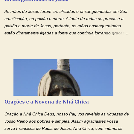
injustiça, mas regozija-se com a verdade. T...
As mãos de Jesus foram crucificadas e ensanguentadas em Sua
crucificação, na paixão e morte. A fonte de todas as graças é a
paixão e morte de Jesus, portanto, as mãos ensanguentadas
estão diretamente ligadas à fonte que continua jorrando graças
sobre graças. Oração para Pedir o Poder das Mãos
Ensanguentadas de Jesus (cura física e espiritual) "Cura-me,
Senhor Jesus! Jesus, coloca Tuas Mãos benditas,
ensanguentadas, chagadas e abertas, sobre mim, neste
momento. Sinto-me completamente sem forças para prosseguir,
carregando as minhas cruzes. Preciso que a força e o poder de
Tuas Mãos, que suportaram a mais profunda dor ao serem
pregadas na Cruz, reergam-me e curem-me agora. Jesus, não
peço somente por mim, mas também por todos aqueles que mais
Orações e a Novena de Nhá Chica
amo. Nós precisamos desesperadamente de cura física e
espiritual, através do toque consolador de tuas Mãos
Oração a Nhá Chica Deus, nosso Pai, vos revelais as riquezas de
ensanguentadas e infinitamente poderosas. Eu reconheço,
vosso Reino aos pobres e simples. Assim agraciastes vossa
apesar de toda a minha limitação e da infinidade dos meus ...
serva Francisca de Paula de Jesus, Nhá Chica, com inúmeros