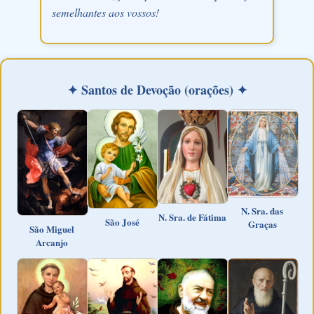
semelhantes aos vossos!
✦ Santos de Devoção (orações) ✦
N. Sra. das
N. Sra. de Fátima
São José
Graças
São Miguel
Arcanjo