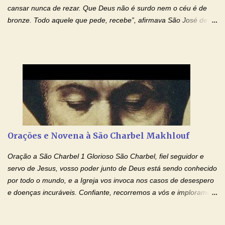
cansar nunca de rezar. Que Deus não é surdo nem o céu é de
bronze. Todo aquele que pede, recebe”, afirmava São José de
Cupertino, o franciscano que não era bom nos estudos, mas que
se tornou padroeiro dos estudantes. [a] 1 - Oração São José de
Cupertino Querido São José de Cupertino, purifica o meu
coração, transforma-o e o faz semelhante ao teu. Infunde em
mim o teu fervor, a tua sabedoria e a tua fé. Mostra tua bondade,
ajudando-me e eu me esforçarei para imitar tuas virtudes.
Glória… Amável protetor meu, o estudo geralmente é difícil, duro
e entediante para mim. Tu podes deixar tudo isso mais fácil e
agradável. Espera somente meu chamado. Eu te prometo um
Orações e Novena à São Charbel Makhlouf
esforço maior em meus estudos e uma vida mais digna de tua
santidade. Glória… Deus, que quiseste atrair tudo a teu unigênito
Oração a São Charbel 1 Glorioso São Charbel, fiel seguidor e
Filho, que foi crucificado, permite que, pelos méritos e exemplos
servo de Jesus, vosso poder junto de Deus está sendo conhecido
de te...
por todo o mundo, e a Igreja vos invoca nos casos de desespero
e doenças incuráveis. Confiante, recorremos a vós e imploramos
o vosso auxílio no transe difícil em que nos encontramos.
Concedei-nos a graça, juntamente com todas as que