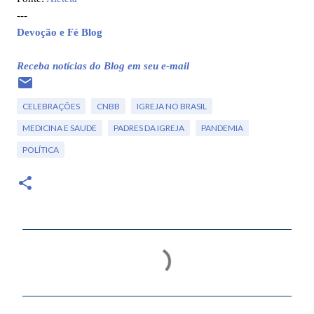
---
Devoção e Fé Blog
Receba notícias do Blog em seu e-mail
CELEBRAÇÕES
CNBB
IGREJA NO BRASIL
MEDICINA E SAUDE
PADRES DA IGREJA
PANDEMIA
POLÍTICA
C
o
m
e