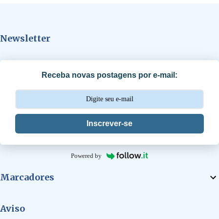
n
t
Newsletter
á
r
i
Receba novas postagens por e-mail:
o
s
Inscrever-se
Powered by
Marcadores
Aviso