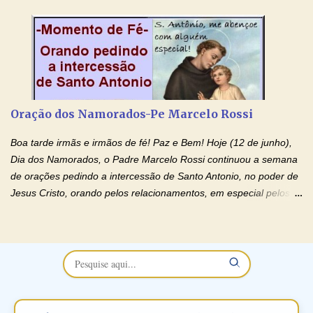
esposa) . O padre continua com a semana especial de orações
no programa de rádio Momento de Fé, pela cura dos
relacionamentos. Seu relacionamento está doente? Você está
sofrendo? Então ouça o Momento de Fé e entre nesta corrente
de orações abençoadas, d eixe o Amor Ágape de Jesus curar e
restaurar você e seu relacionamento. Adriana-Devoção e Fé
Oração Pelos Casais Que Estão Separados Casais que estão
Oração dos Namorados-Pe Marcelo Rossi
separados, devido ao envolvimento de outras pessoas no
relacionamento e que minaram, espiritualmente, a relação do
Boa tarde irmãs e irmãos de fé! Paz e Bem! Hoje (12 de junho),
casal. Vamos orar (coloque o seu esposo ou esposa diante de
Dia dos Namorados, o Padre Marcelo Rossi continuou a semana
Deus). "Senhor Jesus, restaura os laços ...
de orações pedindo a intercessão de Santo Antonio, no poder de
Jesus Cristo, orando pelos relacionamentos, em especial pelos
namorados . O Padre rezou a Oração dos Namorados e colocou
no Facebook a mesma oração em formato de papiro e cin co
maravilhosos cartões que coloquei aqui para vocês. Não perca
esta abençoada semana no Momento de Fé do Padre Marcelo,
vamos juntos formar esta forte corrente de orações. Você que
está sonhando em encontrar um companheiro(a), um amor
verdadeiro, ou que está com problemas no relacionamento