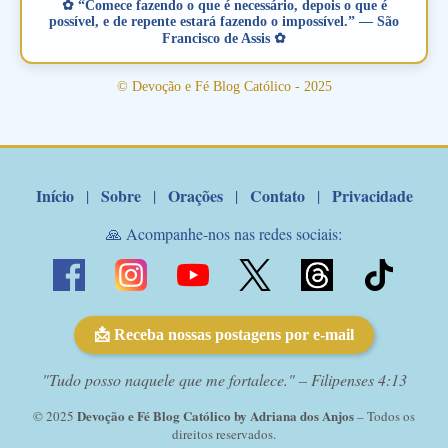
✿ “Comece fazendo o que é necessário, depois o que é
amoroso, creia na poderosa intercessão deste santo amigo:
possível, e de repente estará fazendo o impossível.” — São
Francisco de Assis ✿
Santo Antonio! Tenha fé, não desista, pois ele intercede por nós
junto a Jesus! Fique no Amor Ágape de Jesus e no Amor Materno
© Devoção e Fé Blog Católico - 2025
de Nossa Senhora. Adriana-Devoção e Fé Mensagem do Padre
Marcelo Rossi por E-mail: Amados!! Nesta quarta feira, orando
com o pod...
Início
Sobre
Orações
Contato
Privacidade
|
|
|
|
🙏 Acompanhe-nos nas redes sociais:
📩 Receba nossas postagens por e-mail
"Tudo posso naquele que me fortalece." – Filipenses 4:13
Devoção e Fé Blog Católico by Adriana dos Anjos
© 2025
– Todos os
direitos reservados.