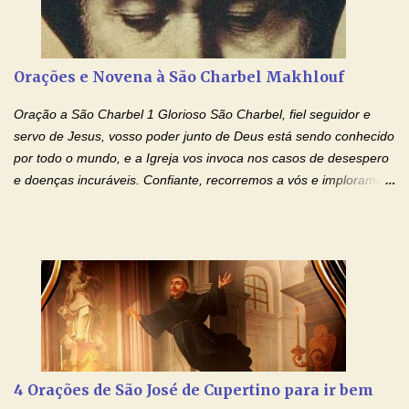
Poderoso, Criador do céu e da terra; e em Jesus Cristo, seu
único Filho, nosso Senhor; que foi concebido pelo poder do Espí­
rito Santo; nasceu da Virgem Maria, padeceu sob Pôncio Pilatos,
Orações e Novena à São Charbel Makhlouf
foi crucificado, morto e sepultado. Desceu à mansão dos mortos;
ressuscitou ao terceiro dia; subiu aos céus, está sentado à direita
Oração a São Charbel 1 Glorioso São Charbel, fiel seguidor e
de Deus Pai todo-poderoso, donde há de vir a julgar os v...
servo de Jesus, vosso poder junto de Deus está sendo conhecido
por todo o mundo, e a Igreja vos invoca nos casos de desespero
e doenças incuráveis. Confiante, recorremos a vós e imploramos
o vosso auxílio no transe difícil em que nos encontramos.
Concedei-nos a graça, juntamente com todas as que
necessitamos, dando-nos saúde para o corpo e para a alma.
Queremos sempre lembrar-nos deste favor, da vossa intercessão
e invocar-vos como nosso patrono, para maior glória de Deus e o
bem de nossas almas. São Charbel! Rogai por Nós e por todos
aqueles que invocam o vosso nome e auxílio. Amén. Oração 2 Ó
Deus, admirável em Vossos Santos, Vós que inspirastes a São
Charbel seguir o caminho da perfeição, lhe concedestes a graça
4 Orações de São José de Cupertino para ir bem
e a força para fazer triunfar, na sua vida, o heroísmo das virtudes