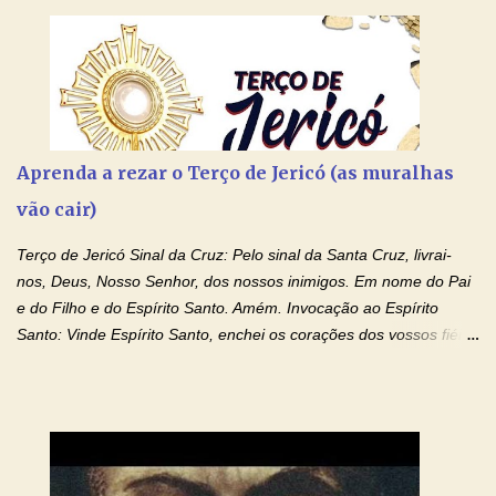
Aprenda a rezar o Terço de Jericó (as muralhas
vão cair)
Terço de Jericó Sinal da Cruz: Pelo sinal da Santa Cruz, livrai-
nos, Deus, Nosso Senhor, dos nossos inimigos. Em nome do Pai
e do Filho e do Espírito Santo. Amém. Invocação ao Espírito
Santo: Vinde Espírito Santo, enchei os corações dos vossos fiéis
e acendei neles o fogo do vosso amor. Enviai o vosso Espírito e
tudo será criado. E renovareis a face da terra. Oremos: Ó Deus,
que instruístes os corações dos vossos fiéis com a luz do Espírito
Santo, fazei que apreciemos retamente todas as coisas segundo
o mesmo Espírito e gozemos sempre da sua consolação. Por
Cristo, Senhor Nosso. Amém. Creio: Creio em Deus Pai Todo-