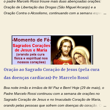
o padre Marcelo Rossi trouxe mais duas abençoadas orações:
Oração de Libertação das Drogas (São Miguel Arcanjo) e a
Oração Contra o Alcoolismo, continuando com a semana especial
de orações para cura dos vícios. Todos são capazes de se
libertar deste mal, bastar ter fé, acreditar verdadeiramente e
entregar a vida totalmente nas mãos de Jesus. Deixe o amor
Ágape de nosso Pai Santo - Jesus - te curar, deixe nossa
Mãezinha do Céu - Maria - te proteger com Seu divino manto.
Não desista, Jesus irá curar todas suas feridas, Creia! Adriana-
Devoção e Fé Oração de Libertação das Drogas (São Miguel
Arcanjo) "Senhor, Pai Eterno, em Nome de Teu Filho Jesus,
Nosso Senhor Jesus Cristo, concedei a vida a todos aqueles que
Oração ao Sagrado Coração de Jesus (pela cura
se encontram encarcerados em um vício, escravos de alguma
das doenças cardíacas)-Pe Marcelo Rossi
droga. Senhor, Pai Poderoso e cheio de Misericórdia, na
autoridade do Nome de Jesus libertai da escravidão do vício das
Boa noite irmãs e irmãos de fé! Paz e Bem! Hoje (29 de maio), o
drogas, c...
Padre Marcelo Rossi continuou com a semana de orações no
Sagrado Coração de Jesus e no Imaculado Coração de Maria,
orando pelas pessoas que sofrem com doenças do coração. O