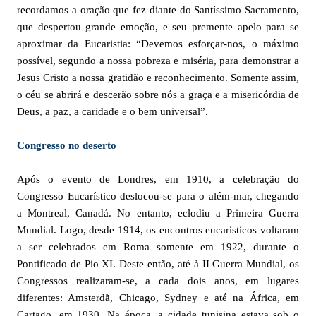
recordamos a oração que fez diante do Santíssimo Sacramento,
que despertou grande emoção, e seu premente apelo para se
aproximar da Eucaristia: “Devemos esforçar-nos, o máximo
possível, segundo a nossa pobreza e miséria, para demonstrar a
Jesus Cristo a nossa gratidão e reconhecimento. Somente assim,
o céu se abrirá e descerão sobre nós a graça e a misericórdia de
Deus, a paz, a caridade e o bem universal”.
Congresso no deserto
Após o evento de Londres, em 1910, a celebração do
Congresso Eucarístico deslocou-se para o além-mar, chegando
a Montreal, Canadá. No entanto, eclodiu a Primeira Guerra
Mundial. Logo, desde 1914, os encontros eucarísticos voltaram
a ser celebrados em Roma somente em 1922, durante o
Pontificado de Pio XI. Deste então, até à II Guerra Mundial, os
Congressos realizaram-se, a cada dois anos, em lugares
diferentes: Amsterdã, Chicago, Sydney e até na África, em
Cartago, em 1930. Na época, a cidade tunisina estava sob o