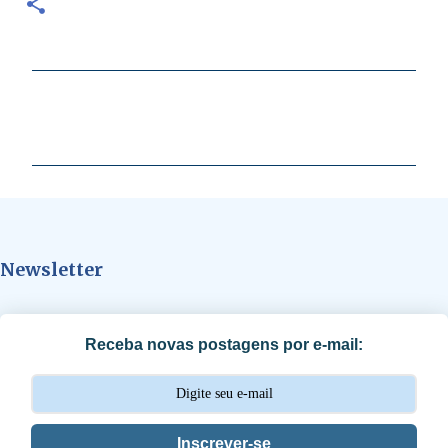
C
o
m
e
n
t
Newsletter
á
r
i
Receba novas postagens por e-mail:
o
s
Inscrever-se