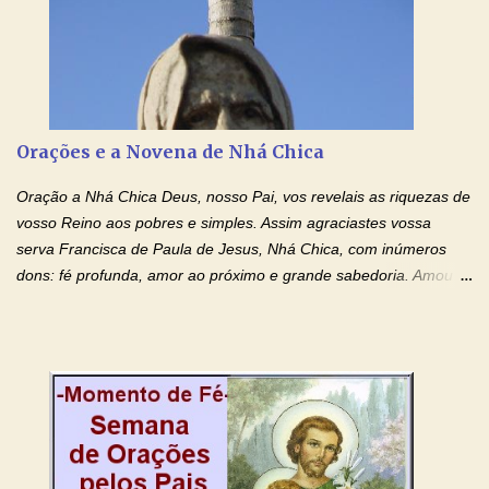
creio, Jesus, e clamo que este Sangue seja agora derramado
sobre mim e sobre todos os meus familiares. Eu peço, Senhor
Jesus, que, pelo poder libertador e salvítico deste Sangue,
possamos nos livrar de toda opressão diabólica que possa estar
prejudicando a nossa família. Peço também que atenda, em
especial, este pedido que agora faço na Sua presença:
Orações e a Novena de Nhá Chica
(apresente aqui o seu pedido...) Eu, desde já, agradeço de
coração, confiante que o Senhor me atenderá. Eu louvo o Pai por
Oração a Nhá Chica Deus, nosso Pai, vos revelais as riquezas de
ter nos dado o Senhor, Jesus, como presente de Páscoa. eu
vosso Reino aos pobres e simples. Assim agraciastes vossa
agradeço de coração ao Espíri...
serva Francisca de Paula de Jesus, Nhá Chica, com inúmeros
dons: fé profunda, amor ao próximo e grande sabedoria. Amou a
Igreja e manteve uma terna devoção à Imaculada Conceição. Por
sua intercessão, concedei-nos a graça de que precisamos….. E
dai-nos a alegria de vê-la elevada à honra dos altares. Por nosso
Senhor Jesus Cristo, vosso Filho, na unidade do Espírito Santo.
Amém. Novena a Nhá Chica (Oração para obter os favores
celestiais através da intercessão da Serva de Deus Nhá Chica)
(Rezar durante nove dias seguidos ou intercalados) Nhá Chica,
recorro a vós como intercessora entre a Bondade Divina e as