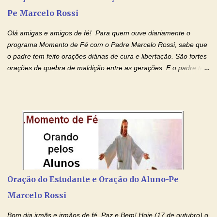
para todos os pais. Hoje vamos d...
Pe Marcelo Rossi
Olá amigas e amigos de fé! Para quem ouve diariamente o
programa Momento de Fé com o Padre Marcelo Rossi, sabe que
o padre tem feito orações diárias de cura e libertação. São fortes
orações de quebra de maldição entre as gerações. E o padre tem
deixado as orações no facebook dele, mas como sei que muitas
pessoas não tem facebook, então resolvi copiar as orações e
colocar aqui no Blog. Espero que ajude quem estava procurando
por estas valiosas orações. Tenham um lindo fim de semana na
paz de Jesus Cristo e no amor de Maria Santíssima. Adriana-
Devoção e Fé Clique para acessar: Facebook Padre Marcelo
Rossi Site Padre Marcelo Rossi (para ouvir o Momento de Fé)
Tocai, Cura! E Restaura! "Jesus, no poder de Seu Nome, peço
agora que as águas do meu batismo fluam para trás através das
Oração do Estudante e Oração do Aluno-Pe
gerações, através de todas as raízes da minha árvore
Marcelo Rossi
genealógica. Que o Sangue de Jesus, purificador e vivificante,
flua através de todas as gerações: primeira...
Bom dia irmãs e irmãos de fé. Paz e Bem! Hoje (17 de outubro) o