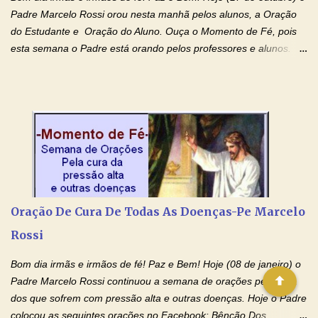
Padre Marcelo Rossi orou nesta manhã pelos alunos, a Oração
do Estudante e Oração do Aluno. Ouça o Momento de Fé, pois
esta semana o Padre está orando pelos professores e alunos.
Você que está em semana de provas, que está estudando para
concursos, vestibulares, para o Enem; além de estudar, se
prepare também orando para permancer tranquilo, pronto
intelectualmente e espiritualmente para o dia da prova. Confie no
amor Ágape de Jesus e no amor materno de Nossa Senhora.
Fique com a paz de Jesus e o amor de Maria! Adriana-Devoção e
Fé Oração do Estudante I Senhor, eu sou estudante, e por sinal,
inteligente. Prova isto é o fato de eu estar aqui, conversando com
o Senhor. Obrigado pelo dom da inteligência e pela possibilidade
Oração De Cura De Todas As Doenças-Pe Marcelo
de estudar. Mas, como o Senhor sabe, a vida de estudante nem
Rossi
sempre é fácil. A rotina cansa e o aprender exige uma série de
renúncias: o meu cinema, o meu jogo pr...
Bom dia irmãs e irmãos de fé! Paz e Bem! Hoje (08 de janeiro) o
Padre Marcelo Rossi continuou a semana de orações pela cura
dos que sofrem com pressão alta e outras doenças. Hoje o Padre
colocou as seguintes orações no Facebook: Bênção Dos