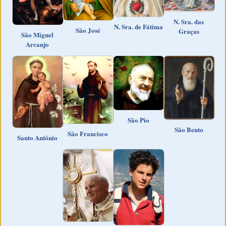
N. Sra. das
N. Sra. de Fátima
São José
Graças
São Miguel
Arcanjo
São Pio
São Bento
São Francisco
Santo Antônio