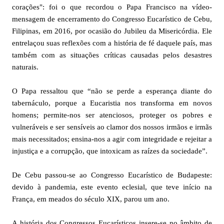
corações": foi o que recordou o Papa Francisco na vídeo-
mensagem de encerramento do Congresso Eucarístico de Cebu,
Filipinas, em 2016, por ocasião do Jubileu da Misericórdia. Ele
entrelaçou suas reflexões com a história de fé daquele país, mas
também com as situações críticas causadas pelos desastres
naturais.
O Papa ressaltou que “não se perde a esperança diante do
tabernáculo, porque a Eucaristia nos transforma em novos
homens; permite-nos ser atenciosos, proteger os pobres e
vulneráveis ​​e ser sensíveis ao clamor dos nossos irmãos e irmãs
mais necessitados; ensina-nos a agir com integridade e rejeitar a
injustiça e a corrupção, que intoxicam as raízes da sociedade”.
De Cebu passou-se ao Congresso Eucarístico de Budapeste:
devido à pandemia, este evento eclesial, que teve início na
França, em meados do século XIX, parou um ano.
A história dos Congressos Eucarísticos insere-se no âmbito de