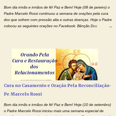
renúncias: o meu cinema, o meu jogo pr...
Bom dia irmãs e irmãos de fé! Paz e Bem! Hoje (08 de janeiro) o
Padre Marcelo Rossi continuou a semana de orações pela cura
dos que sofrem com pressão alta e outras doenças. Hoje o Padre
colocou as seguintes orações no Facebook: Bênção Dos
Enfermos , Oração De Cura De Todas As Doenças e Oração À
Nossa Senhora Da Saúde II . Que Deus abençoe vocês. Fiquem
com o Amor Ágape de Jesus e o Amor Materno de Nossa
Senhora! Adriana-Devoção e Fé Bênção Dos Enfermos O Senhor
Jesus esteja ao vosso lado, para vos defender, dentro de vós,
para vos conservar; diante de vós, pra vos conduzir; atrás de vós
para vos guardar; acima de vós, para vos abençoar. Ele que vive
e reina pelos séculos dos séculos. Amém! Oração De Cura De
Todas As Doenças Senhor Jesus, suplicamos no poder de Teu
Cura no Casamento e Oração Pela Reconciliação-
Nome † (sinal da cruz), que está acima de todo Nome, que todos
Pe Marcelo Rossi
os padrões de enfermidade física transmitidos em minha linha de
família, deixem de existir. Na Tua graça, Senhor, cortamos todos
Bom dia irmãs e irmãos de fé! Paz e Bem! Hoje (10 de setembro)
os laços...
o Padre Marcelo Rossi iniciou mais uma semana especial de