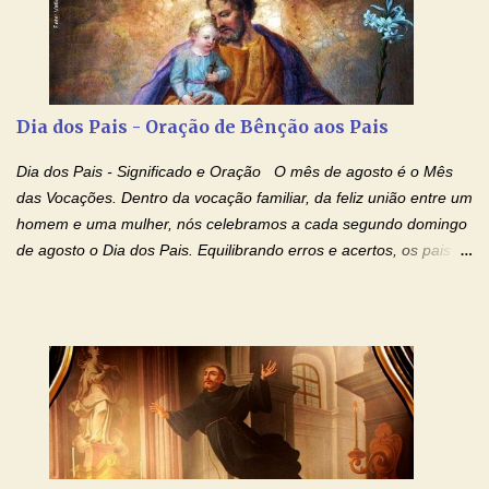
Mãezinha do Céu - Maria - te proteger com Seu divino manto.
Não desista, Jesus irá curar todas suas feridas, Creia! Adriana-
Devoção e Fé Oração de Libertação das Drogas (São Miguel
Arcanjo) "Senhor, Pai Eterno, em Nome de Teu Filho Jesus,
Nosso Senhor Jesus Cristo, concedei a vida a todos aqueles que
Dia dos Pais - Oração de Bênção aos Pais
se encontram encarcerados em um vício, escravos de alguma
droga. Senhor, Pai Poderoso e cheio de Misericórdia, na
Dia dos Pais - Significado e Oração O mês de agosto é o Mês
autoridade do Nome de Jesus libertai da escravidão do vício das
das Vocações. Dentro da vocação familiar, da feliz união entre um
drogas, c...
homem e uma mulher, nós celebramos a cada segundo domingo
de agosto o Dia dos Pais. Equilibrando erros e acertos, os pais
têm um papel importante na formação do caráter e no decorrer
da vida dos filhos. Os pais acompanham seu crescimento, seu
desenvolvimento intelectual e se esforçam para dar aos filhos,
conforto, boa alimentação, educação de qualidade. E, em geral,
procuram orientá-los para que enfrentem o mundo, com suas
alegrias, com seus dissabores. Acompanham-nos em suas
vitórias, em seus fracassos, em suas lutas. É claro que há
exceções, mas essas exceções só confirmam uma regra porque
pais que não se preocupam com seus filhos não estão no seu