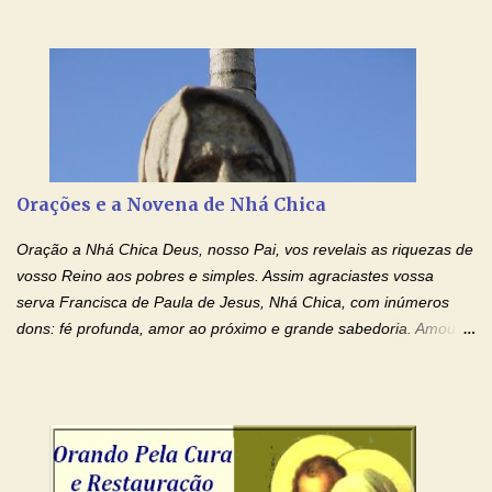
Ensanguentadas de Jesus (cura física e espiritual) "Cura-me,
Senhor Jesus! Jesus, coloca Tuas Mãos benditas,
ensanguentadas, chagadas e abertas, sobre mim, neste
momento. Sinto-me completamente sem forças para prosseguir,
carregando as minhas cruzes. Preciso que a força e o poder de
Tuas Mãos, que suportaram a mais profunda dor ao serem
pregadas na Cruz, reergam-me e curem-me agora. Jesus, não
peço somente por mim, mas também por todos aqueles que mais
Orações e a Novena de Nhá Chica
amo. Nós precisamos desesperadamente de cura física e
espiritual, através do toque consolador de tuas Mãos
Oração a Nhá Chica Deus, nosso Pai, vos revelais as riquezas de
ensanguentadas e infinitamente poderosas. Eu reconheço,
vosso Reino aos pobres e simples. Assim agraciastes vossa
apesar de toda a minha limitação e da infinidade dos meus ...
serva Francisca de Paula de Jesus, Nhá Chica, com inúmeros
dons: fé profunda, amor ao próximo e grande sabedoria. Amou a
Igreja e manteve uma terna devoção à Imaculada Conceição. Por
sua intercessão, concedei-nos a graça de que precisamos….. E
dai-nos a alegria de vê-la elevada à honra dos altares. Por nosso
Senhor Jesus Cristo, vosso Filho, na unidade do Espírito Santo.
Amém. Novena a Nhá Chica (Oração para obter os favores
celestiais através da intercessão da Serva de Deus Nhá Chica)