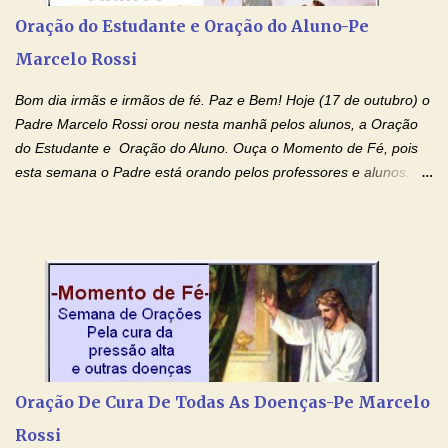
agora que as águas do meu batismo fluam para trás através das
Oração do Estudante e Oração do Aluno-Pe
gerações, através de todas as raízes da minha árvore
Marcelo Rossi
genealógica. Que o Sangue de Jesus, purificador e vivificante,
flua através de todas as gerações: primeira...
Bom dia irmãs e irmãos de fé. Paz e Bem! Hoje (17 de outubro) o
Padre Marcelo Rossi orou nesta manhã pelos alunos, a Oração
do Estudante e Oração do Aluno. Ouça o Momento de Fé, pois
esta semana o Padre está orando pelos professores e alunos.
Você que está em semana de provas, que está estudando para
concursos, vestibulares, para o Enem; além de estudar, se
prepare também orando para permancer tranquilo, pronto
intelectualmente e espiritualmente para o dia da prova. Confie no
amor Ágape de Jesus e no amor materno de Nossa Senhora.
Fique com a paz de Jesus e o amor de Maria! Adriana-Devoção e
Fé Oração do Estudante I Senhor, eu sou estudante, e por sinal,
inteligente. Prova isto é o fato de eu estar aqui, conversando com
o Senhor. Obrigado pelo dom da inteligência e pela possibilidade
Oração De Cura De Todas As Doenças-Pe Marcelo
de estudar. Mas, como o Senhor sabe, a vida de estudante nem
Rossi
sempre é fácil. A rotina cansa e o aprender exige uma série de