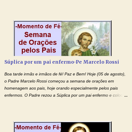
contra toda espécie de mal, porque o Senhor venceu, pela sua
Morte e Ressurreição, o pecado e a morte. Seu preciosíssimo
Sangue derramado cruz estpa presente na Hóstia Santa. Eu
creio, Jesus, e clamo que este Sangue seja agora derramado
sobre mim e sobre todos os meus familiares. Eu peço, Senhor
Jesus, que, pelo poder libertador e salvítico deste Sangue,
possamos nos livrar de toda opressão diabólica que possa estar
prejudicando a nossa família. Peço também que atenda, em
especial, este pedido que agora faço na Sua presença:
Súplica por um pai enfermo-Pe Marcelo Rossi
(apresente aqui o seu pedido...) Eu, desde já, agradeço de
coração, confiante que o Senhor me atenderá. Eu louvo o Pai por
Boa tarde irmãs e irmãos de fé! Paz e Bem! Hoje (05 de agosto),
ter nos dado o Senhor, Jesus, como presente de Páscoa. eu
o Padre Marcelo Rossi começou a semana de orações em
agradeço de coração ao Espíri...
homenagem aos pais, hoje orando especialmente pelos pais
enfermos. O Padre rezou a Súplica por um pai enfermo e colocou
no Facebook a mesma oração em formato de papiro e cin co
maravilhosos cartões que coloquei aqui para vocês. Tenha uma
iluminada semana no Amor Ágape de Jesus e no Amor Materno
de Nossa Senhora. Adriana dos Anjos-Devoção e Fé Mensagem
do Padre Marcelo Rossi por E-mail e Facebook: Como foi