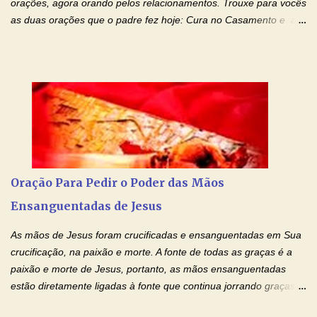
orações, agora orando pelos relacionamentos. Trouxe para vocês
as duas orações que o padre fez hoje: Cura no Casamento e a
Oração Pela Reconciliação Dos Cônjuges . Se você está
sofrendo em seu relacionamento amoroso, faça alguma coisa por
ele antes de desistir: Ore! Entre nesta corrente diária de orações
com o Momento de Fé. Que Deus abençoe e que todo
relacionamento seja fortalecido e curado no amor Ágape de
Jesus. Adriana-Devoção e Fé Mensagem do Padre Marcelo Rossi
em seu Facebook: Amados, iniciamos uma semana para orar
pelos relacionamentos. Diz a Bíblia sagrada: "O amor é paciente,
o amor é prestativo; não é invejoso, não se ostenta, não se incha
Oração Para Pedir o Poder das Mãos
de orgulho. Nada faz de inconveniente, não procura o seu próprio
Ensanguentadas de Jesus
interesse, não se irrita, não guarda rancor. Não se alegra com a
injustiça, mas regozija-se com a verdade. T...
As mãos de Jesus foram crucificadas e ensanguentadas em Sua
crucificação, na paixão e morte. A fonte de todas as graças é a
paixão e morte de Jesus, portanto, as mãos ensanguentadas
estão diretamente ligadas à fonte que continua jorrando graças
sobre graças. Oração para Pedir o Poder das Mãos