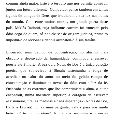
comum ainda maior. Este é o tesouro que nos permite construir
juntos um futuro diferente. Comovido, penso também em tantas
figuras de amigos de Deus que irradiaram a sua luz nas noites
do mundo. Cito, entre muitos outros, um grande poeta deste
país, Miklós Radnóti, cuja brilhante carreira foi truncada pelo
ódio cego de quem, só por ele ser de origem judaica, primeiro
impediu-o de lecionar e depois arrebatou-o à sua família.
Encerrado num campo de concentração, no abismo mais
obscuro e depravado da humanidade, continuou a escrever
poesia até à morte. A sua obra Notas de Bor é a única coleção
poética que sobreviveu à Shoah: testemunha a força de
acreditar no calor do amor no meio do gélido campo de
concentração e iluminar as trevas do ódio com a luz da fé.
Sufocado pelas correntes que lhe comprimiam a alma, o autor
encontrou, numa liberdade superior, a coragem de escrever:
«Prisioneiro, tirei as medidas a cada esperança» (Notas de Bor,
Carta à Esposa). E faz uma pergunta, válida para nós ainda
hoje: «E tu, como vives? A tua voz encontra eco nestes