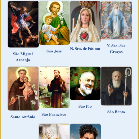
N. Sra. das
N. Sra. de Fátima
São José
Graças
São Miguel
Arcanjo
São Pio
São Bento
São Francisco
Santo Antônio