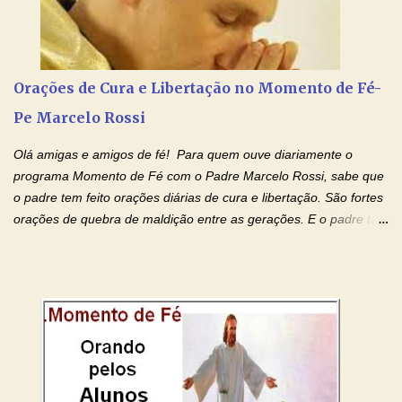
no Amor Materno de Nossa Senhora. Adriana-Devoção e Fé
Mensagem do Padre Marcelo Rossi por E-mail: Amados!! Nesta
quarta feira, vamos orar pelas pessoas que sofrem com as
doenças do coração, NO SAGRADO CORAÇÃO DE JESUS E NO
Orações de Cura e Libertação no Momento de Fé-
IMACULADO CORAÇÃO DE MAR...
Pe Marcelo Rossi
Olá amigas e amigos de fé! Para quem ouve diariamente o
programa Momento de Fé com o Padre Marcelo Rossi, sabe que
o padre tem feito orações diárias de cura e libertação. São fortes
orações de quebra de maldição entre as gerações. E o padre tem
deixado as orações no facebook dele, mas como sei que muitas
pessoas não tem facebook, então resolvi copiar as orações e
colocar aqui no Blog. Espero que ajude quem estava procurando
por estas valiosas orações. Tenham um lindo fim de semana na
paz de Jesus Cristo e no amor de Maria Santíssima. Adriana-
Devoção e Fé Clique para acessar: Facebook Padre Marcelo
Rossi Site Padre Marcelo Rossi (para ouvir o Momento de Fé)
Tocai, Cura! E Restaura! "Jesus, no poder de Seu Nome, peço