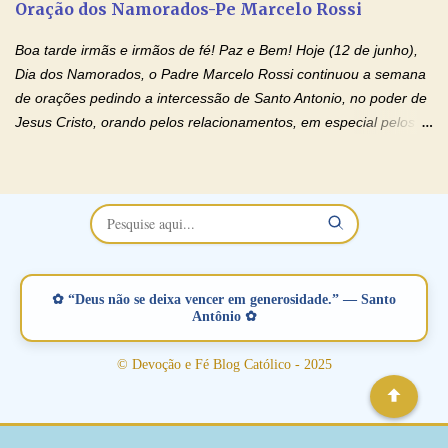
Oração dos Namorados-Pe Marcelo Rossi
separados, devido ao envolvimento de outras pessoas no
relacionamento e que minaram, espiritualmente, a relação do
Boa tarde irmãs e irmãos de fé! Paz e Bem! Hoje (12 de junho),
casal. Vamos orar (coloque o seu esposo ou esposa diante de
Dia dos Namorados, o Padre Marcelo Rossi continuou a semana
Deus). "Senhor Jesus, restaura os laços ...
de orações pedindo a intercessão de Santo Antonio, no poder de
Jesus Cristo, orando pelos relacionamentos, em especial pelos
namorados . O Padre rezou a Oração dos Namorados e colocou
no Facebook a mesma oração em formato de papiro e cin co
maravilhosos cartões que coloquei aqui para vocês. Não perca
esta abençoada semana no Momento de Fé do Padre Marcelo,
vamos juntos formar esta forte corrente de orações. Você que
está sonhando em encontrar um companheiro(a), um amor
verdadeiro, ou que está com problemas no relacionamento
✿ “Deus não se deixa vencer em generosidade.” — Santo
amoroso, creia na poderosa intercessão deste santo amigo:
Antônio ✿
Santo Antonio! Tenha fé, não desista, pois ele intercede por nós
junto a Jesus! Fique no Amor Ágape de Jesus e no Amor Materno
© Devoção e Fé Blog Católico - 2025
de Nossa Senhora. Adriana-Devoção e Fé Mensagem do Padre
Marcelo Rossi por E-mail: Amados!! Nesta quarta feira, orando
com o pod...