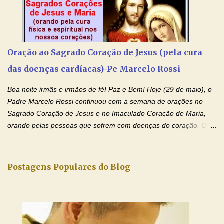
anunciado ontem, entramos em uma semana de homenagens
aos nossos pais. Hoje nossas orações serão focadas nos pais
que não se encontram bem de saúde, OS PAIS ENFERMOS!
Amados, durante toda esta semana vamos orar pelos nossos
Oração ao Sagrado Coração de Jesus (pela cura
pais. Vamos dedicar um dia para os pais mais idosos, pais que
das doenças cardíacas)-Pe Marcelo Rossi
estão doentes, pais que estão longe dos filhos, pais que já são
falecidos, pais que tem problemas com vícios, enfim, vamos orar
Boa noite irmãs e irmãos de fé! Paz e Bem! Hoje (29 de maio), o
para todos os pais. Hoje vamos d...
Padre Marcelo Rossi continuou com a semana de orações no
Sagrado Coração de Jesus e no Imaculado Coração de Maria,
orando pelas pessoas que sofrem com doenças do coração. O
Padre rezou a Oração ao Sagrado Coração de Jesus e colocou
no Facebook a mesma oração em formato de papiro e cin co
maravilhosos cartões que coloquei aqui para vocês. Não perca
Postagens Populares do Blog
esta abençoada semana de orações no programa de rádio
Momento de Fé, vamos juntos formar uma forte corrente de
orações com o Padre Marcelo. Não desista do milagre, da cura;
tenha fé, creia firmemente e ore incessantemente até que o
Kairós aconteça em sua vida. Fique no Amor Ágape de Jesus e