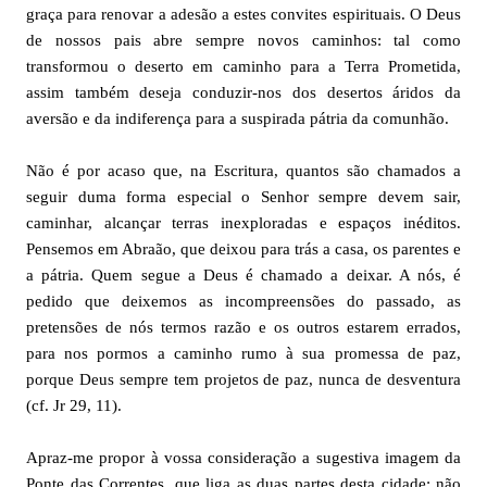
graça para renovar a adesão a estes convites espirituais. O Deus
de nossos pais abre sempre novos caminhos: tal como
transformou o deserto em caminho para a Terra Prometida,
assim também deseja conduzir-nos dos desertos áridos da
aversão e da indiferença para a suspirada pátria da comunhão.
Não é por acaso que, na Escritura, quantos são chamados a
seguir duma forma especial o Senhor sempre devem sair,
caminhar, alcançar terras inexploradas e espaços inéditos.
Pensemos em Abraão, que deixou para trás a casa, os parentes e
a pátria. Quem segue a Deus é chamado a deixar. A nós, é
pedido que deixemos as incompreensões do passado, as
pretensões de nós termos razão e os outros estarem errados,
para nos pormos a caminho rumo à sua promessa de paz,
porque Deus sempre tem projetos de paz, nunca de desventura
(cf. Jr 29, 11).
Apraz-me propor à vossa consideração a sugestiva imagem da
Ponte das Correntes, que liga as duas partes desta cidade: não