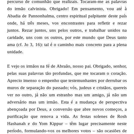
percurso de comunhão que realizais. Tocaram-me as palavras
do irmão calvinista. Obrigado! Em pensamento, vou até à
Abadia de Pannonhalma, centro espiritual palpitante deste país
onde, há três meses, vos encontrastes para refletir e rezar
juntos. Rezar juntos, uns pelos outros, e trabalhar unidos na
caridade, uns com os outros, por este mundo que Deus tanto
ama (cf. Jo 3, 16): tal é o caminho mais concreto para a plena
unidade.
E vejo os irmãos na fé de Abraão, nosso pai. Obrigado, senhor,
pelas suas palavras tão profundas, que me tocaram o coração.
Aprecio imenso o empenho que testemunhastes por derrubar os
muros de separação do passado; vós, judeus e cristãos, quereis
ver no outro, já não um estranho mas um amigo, já não um
adversário mas um irmão. Esta é a mudança de perspectiva
abençoada por Deus, a conversão que abre novos começos, a
purificação que renova a vida. As festas solenes de Rosh
Hashanah e do Yom Kippur – têm lugar precisamente neste
período, formulando-vos os melhores votos – são ocasiões de