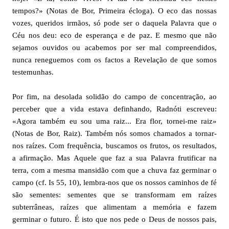
tempos?» (Notas de Bor, Primeira écloga). O eco das nossas
vozes, queridos irmãos, só pode ser o daquela Palavra que o
Céu nos deu: eco de esperança e de paz. E mesmo que não
sejamos ouvidos ou acabemos por ser mal compreendidos,
nunca reneguemos com os factos a Revelação de que somos
testemunhas.
Por fim, na desolada solidão do campo de concentração, ao
perceber que a vida estava definhando, Radnóti escreveu:
«Agora também eu sou uma raiz... Era flor, tornei-me raiz»
(Notas de Bor, Raiz). Também nós somos chamados a tornar-
nos raízes. Com frequência, buscamos os frutos, os resultados,
a afirmação. Mas Aquele que faz a sua Palavra frutificar na
terra, com a mesma mansidão com que a chuva faz germinar o
campo (cf. Is 55, 10), lembra-nos que os nossos caminhos de fé
são sementes: sementes que se transformam em raízes
subterrâneas, raízes que alimentam a memória e fazem
germinar o futuro. É isto que nos pede o Deus de nossos pais,