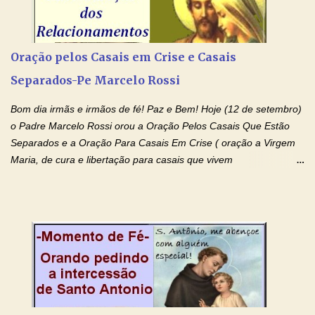
(Rezar durante nove dias seguidos ou intercalados) Nhá Chica,
recorro a vós como intercessora entre a Bondade Divina e as
necessidades humanas. Peço-vos, como favor espiritual, que
Oração pelos Casais em Crise e Casais
entregueis nas mãos do Santíssimo o meu pedido urgente (Fazer
Separados-Pe Marcelo Rossi
o pedido). Acolhei, Nhá Chica, no vosso coração bondoso as
minhas necessidades e amparai-me nesta oração (Fazer o ...
Bom dia irmãs e irmãos de fé! Paz e Bem! Hoje (12 de setembro)
o Padre Marcelo Rossi orou a Oração Pelos Casais Que Estão
Separados e a Oração Para Casais Em Crise ( oração a Virgem
Maria, de cura e libertação para casais que vivem
relacionamentos conturbados, não conseguem firmar namoro,
noivado e tem dificuldade em encontrar o seu marido, a sua
esposa) . O padre continua com a semana especial de orações
no programa de rádio Momento de Fé, pela cura dos
relacionamentos. Seu relacionamento está doente? Você está
sofrendo? Então ouça o Momento de Fé e entre nesta corrente
de orações abençoadas, d eixe o Amor Ágape de Jesus curar e
restaurar você e seu relacionamento. Adriana-Devoção e Fé
Oração Pelos Casais Que Estão Separados Casais que estão