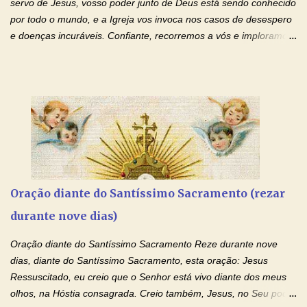
servo de Jesus, vosso poder junto de Deus está sendo conhecido
de te...
por todo o mundo, e a Igreja vos invoca nos casos de desespero
e doenças incuráveis. Confiante, recorremos a vós e imploramos
o vosso auxílio no transe difícil em que nos encontramos.
Concedei-nos a graça, juntamente com todas as que
necessitamos, dando-nos saúde para o corpo e para a alma.
Queremos sempre lembrar-nos deste favor, da vossa intercessão
e invocar-vos como nosso patrono, para maior glória de Deus e o
bem de nossas almas. São Charbel! Rogai por Nós e por todos
aqueles que invocam o vosso nome e auxílio. Amén. Oração 2 Ó
Deus, admirável em Vossos Santos, Vós que inspirastes a São
Charbel seguir o caminho da perfeição, lhe concedestes a graça
Oração diante do Santíssimo Sacramento (rezar
e a força para fazer triunfar, na sua vida, o heroísmo das virtudes
durante nove dias)
monásticas: a obediência, a castidade e a voluntária pobreza, e
manifestastes o poder de sua intercessão por numerosos
Oração diante do Santíssimo Sacramento Reze durante nove
milagres e gra...
dias, diante do Santíssimo Sacramento, esta oração: Jesus
Ressuscitado, eu creio que o Senhor está vivo diante dos meus
olhos, na Hóstia consagrada. Creio também, Jesus, no Seu poder