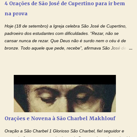
4 Orações de São José de Cupertino para ir bem
estado natural, normal. O mundo de hoje apresenta anomalias
na prova
absurdas. Temos notícia de pais que torturam seus filhos, que os
desrespeitam, que espancam ou matam a mãe na presença dos
Hoje (18 de setembro) a Igreja celebra São José de Cupertino,
filhos. Mas isso não é o c...
padroeiro dos estudantes com dificuldades. “Rezar, não se
cansar nunca de rezar. Que Deus não é surdo nem o céu é de
bronze. Todo aquele que pede, recebe”, afirmava São José de
Cupertino, o franciscano que não era bom nos estudos, mas que
se tornou padroeiro dos estudantes. [a] 1 - Oração São José de
Cupertino Querido São José de Cupertino, purifica o meu
coração, transforma-o e o faz semelhante ao teu. Infunde em
mim o teu fervor, a tua sabedoria e a tua fé. Mostra tua bondade,
ajudando-me e eu me esforçarei para imitar tuas virtudes.
Glória… Amável protetor meu, o estudo geralmente é difícil, duro
e entediante para mim. Tu podes deixar tudo isso mais fácil e
agradável. Espera somente meu chamado. Eu te prometo um
Orações e Novena à São Charbel Makhlouf
esforço maior em meus estudos e uma vida mais digna de tua
santidade. Glória… Deus, que quiseste atrair tudo a teu unigênito
Oração a São Charbel 1 Glorioso São Charbel, fiel seguidor e
Filho, que foi crucificado, permite que, pelos méritos e exemplos